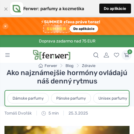
×
Ferwer: parfumy a kozmetika
Do aplikácie
⚡
SUMMER zľava práve teraz!
×
SUMMER
Do aplikácie
Doprava zadarmo nad 75 EUR
0
Ferwer
Blog
Zdravie
Ako najznámejšie hormóny ovládajú
náš denný rytmus
Dámske parfumy
Pánske parfumy
Unisex parfumy
Tomáš Dvořák
5 min
25.3.2025