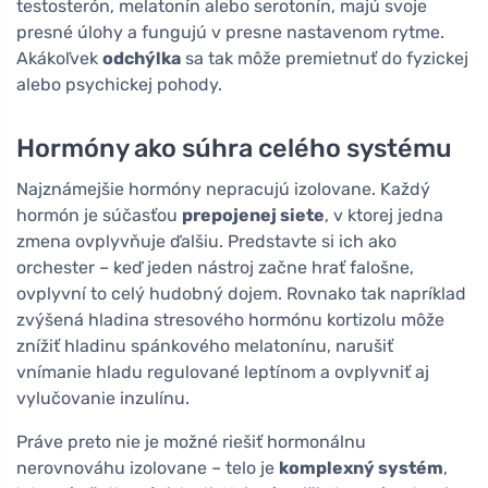
testosterón, melatonín alebo serotonín, majú svoje
presné úlohy a fungujú v presne nastavenom rytme.
Akákoľvek
odchýlka
sa tak môže premietnuť do fyzickej
alebo psychickej pohody.
Hormóny ako súhra celého systému
Najznámejšie hormóny nepracujú izolovane. Každý
hormón je súčasťou
prepojenej siete
, v ktorej jedna
zmena ovplyvňuje ďalšiu. Predstavte si ich ako
orchester – keď jeden nástroj začne hrať falošne,
ovplyvní to celý hudobný dojem. Rovnako tak napríklad
zvýšená hladina stresového hormónu kortizolu môže
znížiť hladinu spánkového melatonínu, narušiť
vnímanie hladu regulované leptínom a ovplyvniť aj
vylučovanie inzulínu.
Práve preto nie je možné riešiť hormonálnu
nerovnováhu izolovane – telo je
komplexný systém
,