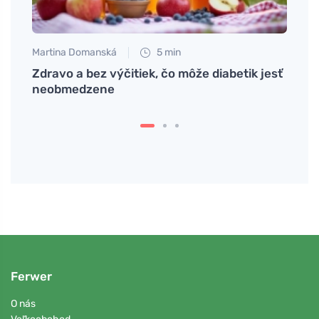
Martina Domanská
5 min
Tomáš
y na
Zdravo a bez výčitiek, čo môže diabetik jesť
Zinok
neobmedzene
šport
Ferwer
O nás