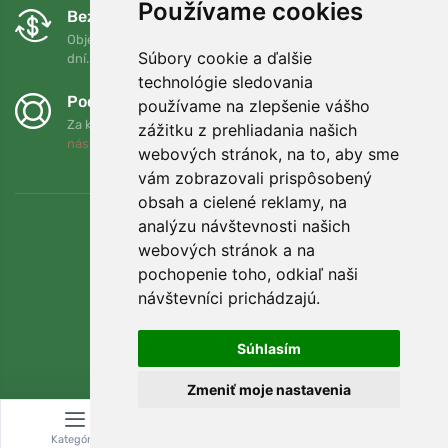
Používame cookies
Bezplatná výmena a vrátenie tovaru
Objednávku môžete kedykoľvek vrátiť alebo vymeniť do 90
Súbory cookie a ďalšie
dní.
technológie sledovania
Podporujeme Trees.org
používame na zlepšenie vášho
Za každú objednávku zasadíme strom! Prečítajte si viac
O
zážitku z prehliadania našich
nás
.
webových stránok, na to, aby sme
vám zobrazovali prispôsobený
obsah a cielené reklamy, na
analýzu návštevnosti našich
webových stránok a na
pochopenie toho, odkiaľ naši
návštevníci prichádzajú.
Súhlasím
Zmeniť moje nastavenia
© Topshelf s.r.o. Všetky práva vyhradené.
Kategória
Vyhľadávanie
Košík