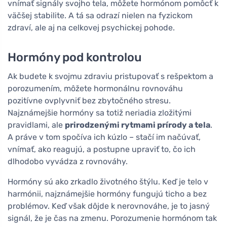
vnímať signály svojho tela, môžete hormónom pomôcť k
väčšej stabilite. A tá sa odrazí nielen na fyzickom
zdraví, ale aj na celkovej psychickej pohode.
Hormóny pod kontrolou
Ak budete k svojmu zdraviu pristupovať s rešpektom a
porozumením, môžete hormonálnu rovnováhu
pozitívne ovplyvniť bez zbytočného stresu.
Najznámejšie hormóny sa totiž neriadia zložitými
pravidlami, ale
prirodzenými rytmami prírody a tela
.
A práve v tom spočíva ich kúzlo – stačí im načúvať,
vnímať, ako reagujú, a postupne upraviť to, čo ich
dlhodobo vyvádza z rovnováhy.
Hormóny sú ako zrkadlo životného štýlu. Keď je telo v
harmónii, najznámejšie hormóny fungujú ticho a bez
problémov. Keď však dôjde k nerovnováhe, je to jasný
signál, že je čas na zmenu. Porozumenie hormónom tak