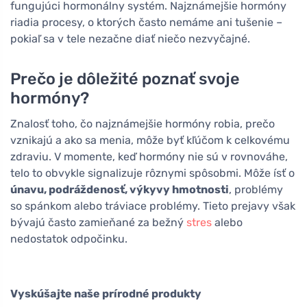
fungujúci hormonálny systém. Najznámejšie hormóny
riadia procesy, o ktorých často nemáme ani tušenie –
pokiaľ sa v tele nezačne diať niečo nezvyčajné.
Prečo je dôležité poznať svoje
hormóny?
Znalosť toho, čo najznámejšie hormóny robia, prečo
vznikajú a ako sa menia, môže byť kľúčom k celkovému
zdraviu. V momente, keď hormóny nie sú v rovnováhe,
telo to obvykle signalizuje rôznymi spôsobmi. Môže ísť o
únavu, podráždenosť, výkyvy hmotnosti
, problémy
so spánkom alebo tráviace problémy. Tieto prejavy však
bývajú často zamieňané za bežný
stres
alebo
nedostatok odpočinku.
Vyskúšajte naše prírodné produkty