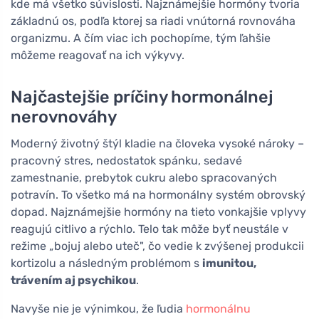
kde má všetko súvislosti. Najznámejšie hormóny tvoria
základnú os, podľa ktorej sa riadi vnútorná rovnováha
organizmu. A čím viac ich pochopíme, tým ľahšie
môžeme reagovať na ich výkyvy.
Najčastejšie príčiny hormonálnej
nerovnováhy
Moderný životný štýl kladie na človeka vysoké nároky –
pracovný stres, nedostatok spánku, sedavé
zamestnanie, prebytok cukru alebo spracovaných
potravín. To všetko má na hormonálny systém obrovský
dopad. Najznámejšie hormóny na tieto vonkajšie vplyvy
reagujú citlivo a rýchlo. Telo tak môže byť neustále v
režime „bojuj alebo uteč", čo vedie k zvýšenej produkcii
kortizolu a následným problémom s
imunitou,
trávením aj psychikou
.
Navyše nie je výnimkou, že ľudia
hormonálnu