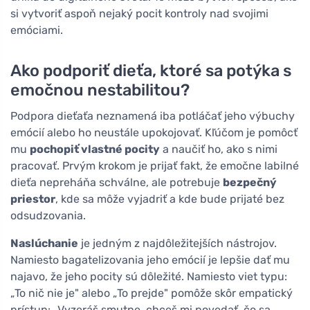
si vytvoriť aspoň nejaký pocit kontroly nad svojimi
emóciami.
Ako podporiť dieťa, ktoré sa potýka s
emočnou nestabilitou?
Podpora dieťaťa neznamená iba potláčať jeho výbuchy
emócií alebo ho neustále upokojovať. Kľúčom je pomôcť
mu
pochopiť vlastné pocity
a naučiť ho, ako s nimi
pracovať. Prvým krokom je prijať fakt, že emočne labilné
dieťa nepreháňa schválne, ale potrebuje
bezpečný
priestor
, kde sa môže vyjadriť a kde bude prijaté bez
odsudzovania.
Naslúchanie
je jedným z najdôležitejších nástrojov.
Namiesto bagatelizovania jeho emócií je lepšie dať mu
najavo, že jeho pocity sú dôležité. Namiesto viet typu:
„To nič nie je" alebo „To prejde" pomôže skôr empatický
prístup: „Vyzeráš smutne, chceš mi povedať, čo sa