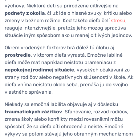
výchovy. Niektoré deti sú prirodzene citlivejšie na
podnety z okolia
, či už ide o hlasné zvuky, kritiku alebo
zmeny v bežnom režime. Keď takéto dieťa čelí
stresu
,
reaguje intenzívnejšie, pretože jeho mozog spracúva
situácie iným spôsobom ako u menej citlivých jedincov.
Okrem vrodených faktorov hrá dôležitú úlohu aj
prostredie
, v ktorom dieťa vyrastá. Emočne labilné
dieťa môže mať napríklad neistotu prameniacu z
nepokojnej rodinnej situácie
, vysokých očakávaní zo
strany rodičov alebo negatívnych skúseností v škole. Ak
dieťa vníma neistotu okolo seba, prenáša ju do svojho
vlastného správania.
Niekedy sa emočná labilita objavuje aj v dôsledku
traumatických zážitkov
. Sťahovanie, rozvod rodičov,
zmena školy alebo konflikty medzi rovesníkmi môžu
spôsobiť, že sa dieťa cíti ohrozené a neisté. Emočné
výkyvy sa potom stávajú jeho obranným mechanizmom