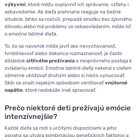
výkyvmi
, ktoré môžu ovplyvniť ich správanie, vzťahy i
sebavedomie. Ak dieťa prehnane reaguje na bežné
situácie, ľahko sa rozčúli, prepadá smútku bez zjavného
dôvodu alebo má problémy so sebaovládaním, môže ísť
o emočne labilné dieťa.
To, čo sa navonok môže javiť ako nevychovanosť,
tvrdohlavosť alebo dokonca rozmaznanosť, je často
dôsledok
citlivého prežívania
a nesprávneho postoja k
zvládaniu emócií. Emočne labilné dieťa nekoná s cieľom
zámerne ubližovať druhým alebo si niečo vynucovať.
Skôr sa snaží nejakým spôsobom ventilovať
vnútorné
napätie
, ktoré nedokáže inak spracovať.
Prečo niektoré deti prežívajú emócie
intenzívnejšie?
Každé dieťa sa rodí s určitými dispozíciami a jeho
povaha sa utvára kombináciou genetických faktorov a