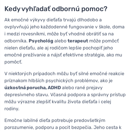
Kedy vyhľadať odbornú pomoc?
Ak emočné výkyvy dieťaťa trvajú dlhodobo a
ovplyvňujú jeho každodenné fungovanie v škole, doma
i medzi rovesníkmi, môže byť vhodné obrátiť sa na
odborníka.
Psychológ
alebo
terapeut
môže pomôcť
nielen dieťaťu, ale aj rodičom lepšie pochopiť jeho
emočné prežívanie a nájsť efektívne stratégie, ako mu
pomôcť.
V niektorých prípadoch môžu byť silné emočné reakcie
príznakom hlbších psychických problémov, ako je
úzkostná porucha, ADHD
alebo rané prejavy
depresívneho stavu. Včasná podpora a správny prístup
môžu výrazne zlepšiť kvalitu života dieťaťa i celej
rodiny.
Emočne labilné dieťa potrebuje predovšetkým
porozumenie, podporu a pocit bezpečia. Jeho cesta k