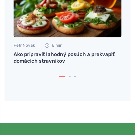
Petr Novák
8 min
Anna 
Ako pripraviť lahodný posúch a prekvapiť
V trú
domácich stravníkov
patri