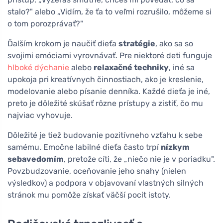
stalo?" alebo „Vidím, že ťa to veľmi rozrušilo, môžeme si
o tom porozprávať?"
Ďalším krokom je naučiť dieťa
stratégie
, ako sa so
svojimi emóciami vyrovnávať. Pre niektoré deti funguje
hlboké dýchanie
alebo
relaxačné techniky
, iné sa
upokoja pri kreatívnych činnostiach, ako je kreslenie,
modelovanie alebo písanie denníka. Každé dieťa je iné,
preto je dôležité skúšať rôzne prístupy a zistiť, čo mu
najviac vyhovuje.
Dôležité je tiež budovanie pozitívneho vzťahu k sebe
samému. Emočne labilné dieťa často trpí
nízkym
sebavedomím
, pretože cíti, že „niečo nie je v poriadku".
Povzbudzovanie, oceňovanie jeho snahy (nielen
výsledkov) a podpora v objavovaní vlastných silných
stránok mu pomôže získať väčší pocit istoty.