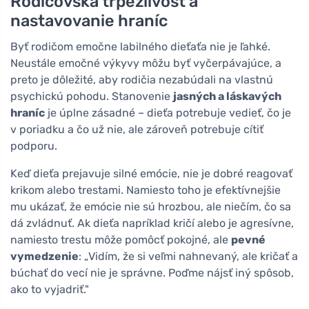
Rodičovská trpezlivosť a
nastavovanie hraníc
Byť rodičom emočne labilného dieťaťa nie je ľahké.
Neustále emočné výkyvy môžu byť vyčerpávajúce, a
preto je dôležité, aby rodičia nezabúdali na vlastnú
psychickú pohodu. Stanovenie
jasných a láskavých
hraníc
je úplne zásadné – dieťa potrebuje vedieť, čo je
v poriadku a čo už nie, ale zároveň potrebuje cítiť
podporu.
Keď dieťa prejavuje silné emócie, nie je dobré reagovať
krikom alebo trestami. Namiesto toho je efektívnejšie
mu ukázať, že emócie nie sú hrozbou, ale niečím, čo sa
dá zvládnuť. Ak dieťa napríklad kričí alebo je agresívne,
namiesto trestu môže pomôcť pokojné, ale
pevné
vymedzenie
: „Vidím, že si veľmi nahnevaný, ale kričať a
búchať do vecí nie je správne. Poďme nájsť iný spôsob,
ako to vyjadriť."