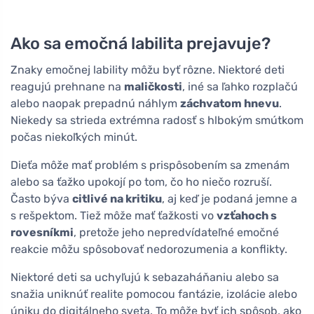
Ako sa emočná labilita prejavuje?
Znaky emočnej lability môžu byť rôzne. Niektoré deti
reagujú prehnane na
maličkosti
, iné sa ľahko rozplačú
alebo naopak prepadnú náhlym
záchvatom hnevu
.
Niekedy sa strieda extrémna radosť s hlbokým smútkom
počas niekoľkých minút.
Dieťa môže mať problém s prispôsobením sa zmenám
alebo sa ťažko upokojí po tom, čo ho niečo rozruší.
Často býva
citlivé na kritiku
, aj keď je podaná jemne a
s rešpektom. Tiež môže mať ťažkosti vo
vzťahoch s
rovesníkmi
, pretože jeho nepredvídateľné emočné
reakcie môžu spôsobovať nedorozumenia a konflikty.
Niektoré deti sa uchyľujú k sebazaháňaniu alebo sa
snažia uniknúť realite pomocou fantázie, izolácie alebo
úniku do digitálneho sveta. To môže byť ich spôsob, ako