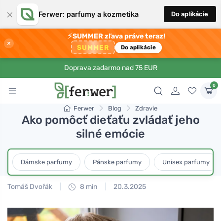
×
Ferwer: parfumy a kozmetika
Do aplikácie
⚡
SUMMER zľava práve teraz!
×
SUMMER
Do aplikácie
Doprava zadarmo nad 75 EUR
0
Ferwer
Blog
Zdravie
Ako pomôcť dieťaťu zvládať jeho
silné emócie
Dámske parfumy
Pánske parfumy
Unisex parfumy
Tomáš Dvořák
8 min
20.3.2025