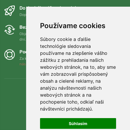
Do druhého dňa a bezplatne
Doprava zadarmo pri objednávkach nad 75 EUR
Používame cookies
Bezplatná výmena a vrátenie tovaru
Objednávku môžete kedykoľvek vrátiť alebo vymeniť do 90
Súbory cookie a ďalšie
dní.
technológie sledovania
Podporujeme Trees.org
používame na zlepšenie vášho
Za každú objednávku zasadíme strom! Prečítajte si viac
O
zážitku z prehliadania našich
nás
.
webových stránok, na to, aby sme
vám zobrazovali prispôsobený
obsah a cielené reklamy, na
analýzu návštevnosti našich
webových stránok a na
pochopenie toho, odkiaľ naši
návštevníci prichádzajú.
Súhlasím