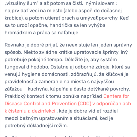
„vizuálny šum" a až potom sa čistí. Inými slovami:
najprv dať veci na miesto (alebo aspoň do dočasnej
krabice), a potom utierať prach a umývať povrchy. Keď
sa to urobí opačne, handrička sa len vyhýba
hromádkam a práca sa naťahuje.
Rovnako je dobré prijať, že neexistuje len jeden správny
spôsob. Niekto zvládne krátke upratovacie šprinty, iný
potrebuje pokojné tempo. Dôležité je, aby systém
fungoval dlhodobo. Ostatne aj odborné zdroje, ktoré sa
venujú hygiene domácnosti, zdôrazňujú, že kľúčová je
pravidelnosť a zameranie na miesta s najvyššou
záťažou – kuchyňa, kúpeľňa a často dotýkané povrchy.
Praktický kontext k tomu ponúka napríklad
Centers for
Disease Control and Prevention (CDC) v odporúčaniach
k čisteniu a dezinfekcii
, kde je dobre vidieť rozdiel
medzi bežným upratovaním a situáciami, keď je
potrebný dôkladnejší režim.