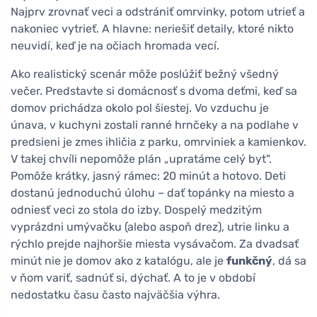
Najprv zrovnať veci a odstrániť omrvinky, potom utrieť a
nakoniec vytrieť. A hlavne: neriešiť detaily, ktoré nikto
neuvidí, keď je na očiach hromada vecí.
Ako realistický scenár môže poslúžiť bežný všedný
večer. Predstavte si domácnosť s dvoma deťmi, keď sa
domov prichádza okolo pol šiestej. Vo vzduchu je
únava, v kuchyni zostali ranné hrnčeky a na podlahe v
predsieni je zmes ihličia z parku, omrviniek a kamienkov.
V takej chvíli nepomôže plán „upratáme celý byt".
Pomôže krátky, jasný rámec: 20 minút a hotovo. Deti
dostanú jednoduchú úlohu – dať topánky na miesto a
odniesť veci zo stola do izby. Dospelý medzitým
vyprázdni umývačku (alebo aspoň drez), utrie linku a
rýchlo prejde najhoršie miesta vysávačom. Za dvadsať
minút nie je domov ako z katalógu, ale je
funkčný
, dá sa
v ňom variť, sadnúť si, dýchať. A to je v období
nedostatku času často najväčšia výhra.