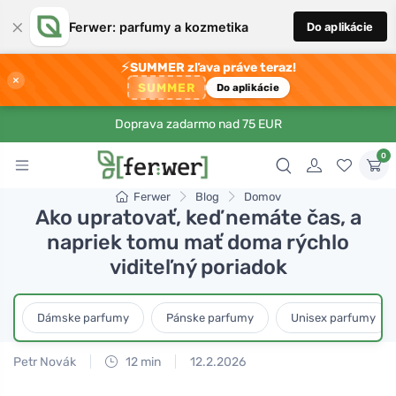
×
Ferwer: parfumy a kozmetika
Do aplikácie
⚡
SUMMER zľava práve teraz!
×
SUMMER
Do aplikácie
Doprava zadarmo nad 75 EUR
0
Ferwer
Blog
Domov
Ako upratovať, keď nemáte čas, a
napriek tomu mať doma rýchlo
viditeľný poriadok
Dámske parfumy
Pánske parfumy
Unisex parfumy
Petr Novák
12 min
12.2.2026