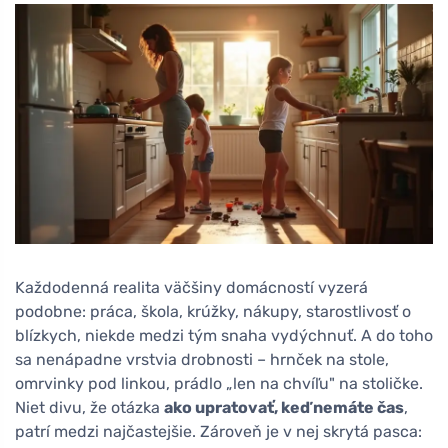
Každodenná realita väčšiny domácností vyzerá
podobne: práca, škola, krúžky, nákupy, starostlivosť o
blízkych, niekde medzi tým snaha vydýchnuť. A do toho
sa nenápadne vrstvia drobnosti – hrnček na stole,
omrvinky pod linkou, prádlo „len na chvíľu" na stoličke.
Niet divu, že otázka
ako upratovať, keď nemáte čas
,
patrí medzi najčastejšie. Zároveň je v nej skrytá pasca: