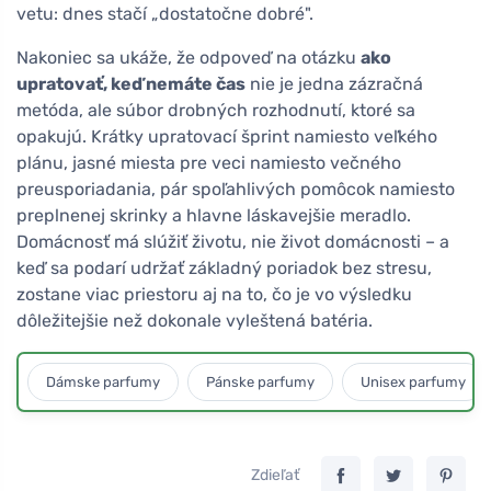
vetu: dnes stačí „dostatočne dobré".
Nakoniec sa ukáže, že odpoveď na otázku
ako
upratovať, keď nemáte čas
nie je jedna zázračná
metóda, ale súbor drobných rozhodnutí, ktoré sa
opakujú. Krátky upratovací šprint namiesto veľkého
plánu, jasné miesta pre veci namiesto večného
preusporiadania, pár spoľahlivých pomôcok namiesto
preplnenej skrinky a hlavne láskavejšie meradlo.
Domácnosť má slúžiť životu, nie život domácnosti – a
keď sa podarí udržať základný poriadok bez stresu,
zostane viac priestoru aj na to, čo je vo výsledku
dôležitejšie než dokonale vyleštená batéria.
Dámske parfumy
Pánske parfumy
Unisex parfumy
Zdieľať