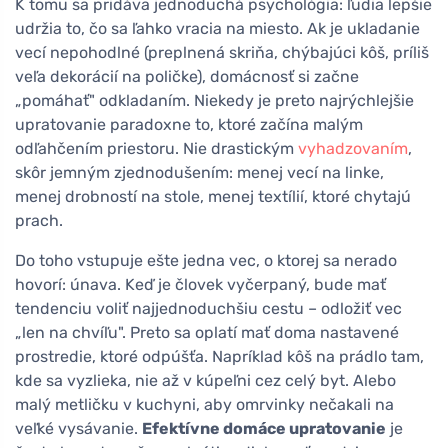
K tomu sa pridáva jednoduchá psychológia: ľudia lepšie
udržia to, čo sa ľahko vracia na miesto. Ak je ukladanie
vecí nepohodlné (preplnená skriňa, chýbajúci kôš, príliš
veľa dekorácií na poličke), domácnosť si začne
„pomáhať" odkladaním. Niekedy je preto najrýchlejšie
upratovanie paradoxne to, ktoré začína malým
odľahčením priestoru. Nie drastickým
vyhadzovaním
,
skôr jemným zjednodušením: menej vecí na linke,
menej drobností na stole, menej textílií, ktoré chytajú
prach.
Do toho vstupuje ešte jedna vec, o ktorej sa nerado
hovorí: únava. Keď je človek vyčerpaný, bude mať
tendenciu voliť najjednoduchšiu cestu – odložiť vec
„len na chvíľu". Preto sa oplatí mať doma nastavené
prostredie, ktoré odpúšťa. Napríklad kôš na prádlo tam,
kde sa vyzlieka, nie až v kúpeľni cez celý byt. Alebo
malý metličku v kuchyni, aby omrvinky nečakali na
veľké vysávanie.
Efektívne domáce upratovanie
je