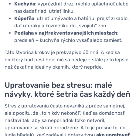
Kuchyňa
: vyprázdniť drez, rýchlo opláchnuť alebo
naskladať riad, utrieť linku.
Kúpeľňa
: utrieť umývadlo a batériu, prejsť zrkadlo,
dať uteráky a kozmetiku do „svojich" zón.
Podlaha v najfrekventovanejších miestach
:
predsieň + kuchyňa rýchlo vysať alebo zamiesť.
Táto štvorica krokov je prekvapivo účinná. A keď sa
niektorý bod nestihne, nič sa nedeje – stále je to lepšie
než čakať na ideálny okamih, ktorý nepríde.
Upratovanie bez stresu: malé
návyky, ktoré šetria čas každý deň
Stres z upratovania často nevzniká z práce samotnej,
ale z pocitu, že „to nikdy nekončí". Keď sa domácnosť
nastaví tak, aby sa neporiadok toľko netvoril,
upratovanie sa skráti prirodzene. A to je presne to, čo
ľudia hľadajú, keď zadávajú dotazy typu
ako upratovať,