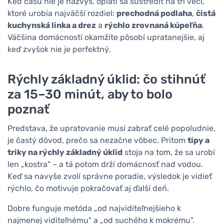
Keď času nie je nazvyš, oplatí sa sústrediť na tri veci,
ktoré urobia najväčší rozdiel:
prechodná podlaha
,
čistá
kuchynská linka a drez
a
rýchlo zrovnaná kúpeľňa
.
Väčšina domácností okamžite pôsobí upratanejšie, aj
keď zvyšok nie je perfektný.
Rýchly základný úklid: čo stihnúť
za 15–30 minút, aby to bolo
poznať
Predstava, že upratovanie musí zabrať celé popoludnie,
je častý dôvod, prečo sa nezačne vôbec. Pritom
tipy a
triky na rýchly základný úklid
stoja na tom, že sa urobí
len „kostra" – a tá potom drží domácnosť nad vodou.
Keď sa navyše zvolí správne poradie, výsledok je vidieť
rýchlo, čo motivuje pokračovať aj ďalší deň.
Dobre funguje metóda „od najviditeľnejšieho k
najmenej viditeľnému" a „od suchého k mokrému".