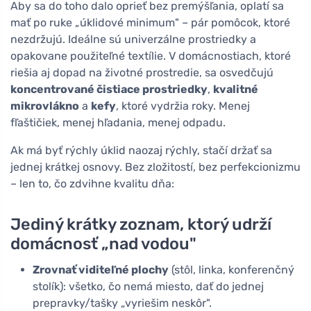
Aby sa do toho dalo oprieť bez premýšľania, oplatí sa
mať po ruke „úklidové minimum" – pár pomôcok, ktoré
nezdržujú. Ideálne sú univerzálne prostriedky a
opakovane použiteľné textílie. V domácnostiach, ktoré
riešia aj dopad na životné prostredie, sa osvedčujú
koncentrované čistiace prostriedky
,
kvalitné
mikrovlákno
a
kefy
, ktoré vydržia roky. Menej
fľaštičiek, menej hľadania, menej odpadu.
Ak má byť rýchly úklid naozaj rýchly, stačí držať sa
jednej krátkej osnovy. Bez zložitostí, bez perfekcionizmu
– len to, čo zdvihne kvalitu dňa:
Jediný krátky zoznam, ktorý udrží
domácnosť „nad vodou"
Zrovnať viditeľné plochy
(stôl, linka, konferenčný
stolík): všetko, čo nemá miesto, dať do jednej
prepravky/tašky „vyriešim neskôr".