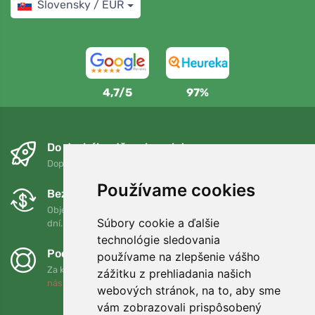
Slovensky / EUR
4,7/5
97%
Do druhého dňa a bezplatne
Doprava zadarmo pri objednávkach nad 75 EUR
Používame cookies
Bezplatná výmena a vrátenie tovaru
Objednávku môžete kedykoľvek vrátiť alebo vymeniť do 90
Súbory cookie a ďalšie
dní.
technológie sledovania
Podporujeme Trees.org
používame na zlepšenie vášho
Za každú objednávku zasadíme strom! Prečítajte si viac
O
zážitku z prehliadania našich
nás
.
webových stránok, na to, aby sme
vám zobrazovali prispôsobený