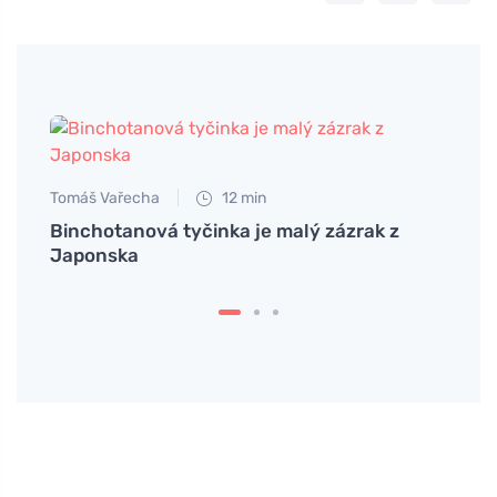
Tomáš Vařecha
12 min
Binchotanová tyčinka je malý zázrak z
Japonska
Jan S
o a
Jedn
osvi