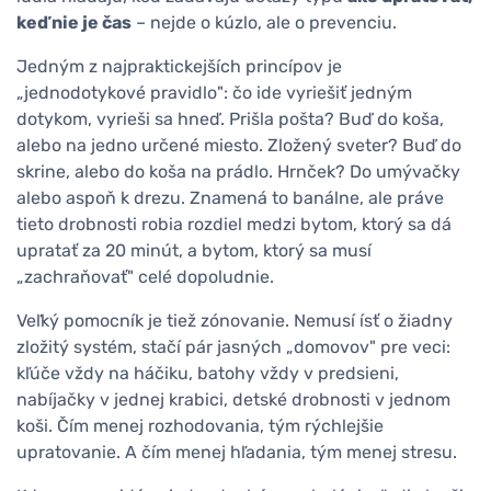
keď nie je čas
– nejde o kúzlo, ale o prevenciu.
Jedným z najpraktickejších princípov je
„jednodotykové pravidlo": čo ide vyriešiť jedným
dotykom, vyrieši sa hneď. Prišla pošta? Buď do koša,
alebo na jedno určené miesto. Zložený sveter? Buď do
skrine, alebo do koša na prádlo. Hrnček? Do umývačky
alebo aspoň k drezu. Znamená to banálne, ale práve
tieto drobnosti robia rozdiel medzi bytom, ktorý sa dá
upratať za 20 minút, a bytom, ktorý sa musí
„zachraňovať" celé dopoludnie.
Veľký pomocník je tiež zónovanie. Nemusí ísť o žiadny
zložitý systém, stačí pár jasných „domovov" pre veci:
kľúče vždy na háčiku, batohy vždy v predsieni,
nabíjačky v jednej krabici, detské drobnosti v jednom
koši. Čím menej rozhodovania, tým rýchlejšie
upratovanie. A čím menej hľadania, tým menej stresu.