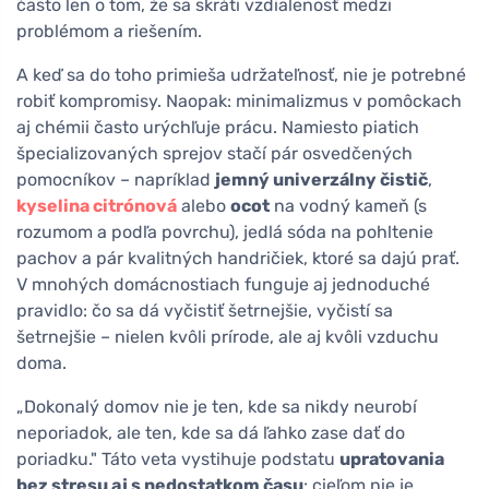
často len o tom, že sa skráti vzdialenosť medzi
problémom a riešením.
A keď sa do toho primieša udržateľnosť, nie je potrebné
robiť kompromisy. Naopak: minimalizmus v pomôckach
aj chémii často urýchľuje prácu. Namiesto piatich
špecializovaných sprejov stačí pár osvedčených
pomocníkov – napríklad
jemný univerzálny čistič
,
kyselina citrónová
alebo
ocot
na vodný kameň (s
rozumom a podľa povrchu), jedlá sóda na pohltenie
pachov a pár kvalitných handričiek, ktoré sa dajú prať.
V mnohých domácnostiach funguje aj jednoduché
pravidlo: čo sa dá vyčistiť šetrnejšie, vyčistí sa
šetrnejšie – nielen kvôli prírode, ale aj kvôli vzduchu
doma.
„Dokonalý domov nie je ten, kde sa nikdy neurobí
neporiadok, ale ten, kde sa dá ľahko zase dať do
poriadku." Táto veta vystihuje podstatu
upratovania
bez stresu aj s nedostatkom času
: cieľom nie je