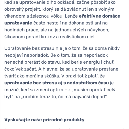
keď sa upratovanie dlho odkladá, začne pôsobiť ako
obrovský projekt, ktorý sa dá zvládnuť len s voľným
víkendom a železnou vôľou. Lenže
efektívne domáce
upratovanie
často nestojí na dokonalosti ani na
hodinách práce, ale na jednoduchých návykoch,
šikovnom poradí krokov a realistickom cieli.
Upratovanie bez stresu nie je o tom, že sa doma nikdy
neobjaví neporiadok. Je o tom, že sa neporiadok
nenechá prerásť do stavu, keď berie energiu i chuť
čokoľvek začať. A hlavne: že sa upratovanie prestane
tváriť ako morálna skúška. V praxi totiž platí, že
upratovanie bez stresu aj s nedostatkom času
je
možné, keď sa zmení optika – z „musím upratať celý
byt" na „urobím teraz to, čo má najväčší dopad".
Vyskúšajte naše prírodné produkty