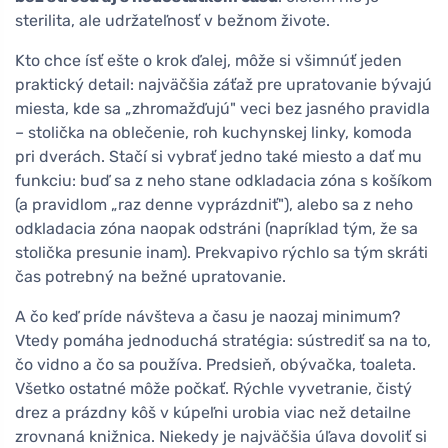
sterilita, ale udržateľnosť v bežnom živote.
Kto chce ísť ešte o krok ďalej, môže si všimnúť jeden
praktický detail: najväčšia záťaž pre upratovanie bývajú
miesta, kde sa „zhromažďujú" veci bez jasného pravidla
– stolička na oblečenie, roh kuchynskej linky, komoda
pri dverách. Stačí si vybrať jedno také miesto a dať mu
funkciu: buď sa z neho stane odkladacia zóna s košíkom
(a pravidlom „raz denne vyprázdniť"), alebo sa z neho
odkladacia zóna naopak odstráni (napríklad tým, že sa
stolička presunie inam). Prekvapivo rýchlo sa tým skráti
čas potrebný na bežné upratovanie.
A čo keď príde návšteva a času je naozaj minimum?
Vtedy pomáha jednoduchá stratégia: sústrediť sa na to,
čo vidno a čo sa používa. Predsieň, obývačka, toaleta.
Všetko ostatné môže počkať. Rýchle vyvetranie, čistý
drez a prázdny kôš v kúpeľni urobia viac než detailne
zrovnaná knižnica. Niekedy je najväčšia úľava dovoliť si