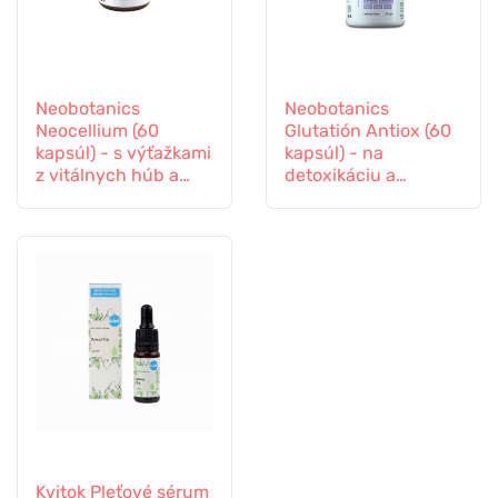
Neobotanics
Neobotanics
Neocellium (60
Glutatión Antiox (60
kapsúl) - s výťažkami
kapsúl) - na
z vitálnych húb a
detoxikáciu a
ženšenu
podporu imunity
Kvitok Pleťové sérum