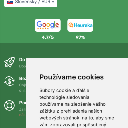
Slovensky / EUR
4,7/5
97%
Do druhého dňa a bezplatne
Doprava zadarmo pri objednávkach nad 75 EUR
Používame cookies
Bezplatná výmena a vrátenie tovaru
Objednávku môžete kedykoľvek vrátiť alebo vymeniť do 90
Súbory cookie a ďalšie
dní.
technológie sledovania
Podporujeme Trees.org
používame na zlepšenie vášho
Za každú objednávku zasadíme strom! Prečítajte si viac
O
zážitku z prehliadania našich
nás
.
webových stránok, na to, aby sme
vám zobrazovali prispôsobený