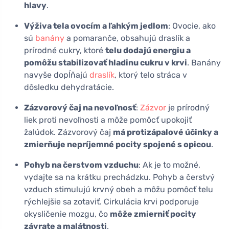
hlavy
.
Výživa tela ovocím a ľahkým jedlom
: Ovocie, ako
sú
banány
a pomaranče, obsahujú draslík a
prírodné cukry, ktoré
telu dodajú energiu a
pomôžu stabilizovať hladinu cukru v krvi
. Banány
navyše dopĺňajú
draslík
, ktorý telo stráca v
dôsledku dehydratácie.
Zázvorový čaj na nevoľnosť
:
Zázvor
je prírodný
liek proti nevoľnosti a môže pomôcť upokojiť
žalúdok. Zázvorový čaj
má protizápalové účinky a
zmierňuje nepríjemné pocity spojené s opicou
.
Pohyb na čerstvom vzduchu
: Ak je to možné,
vydajte sa na krátku prechádzku. Pohyb a čerstvý
vzduch stimulujú krvný obeh a môžu pomôcť telu
rýchlejšie sa zotaviť. Cirkulácia krvi podporuje
okysličenie mozgu, čo
môže zmierniť pocity
závrate a malátnosti
.