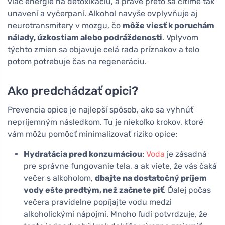
viac energie na detoxikáciu, a práve preto sa cítime tak
unavení a vyčerpaní. Alkohol navyše ovplyvňuje aj
neurotransmitery v mozgu, čo
môže viesť k poruchám
nálady, úzkostiam alebo podráždenosti
. Vplyvom
týchto zmien sa objavuje celá rada príznakov a telo
potom potrebuje čas na regeneráciu.
Ako predchádzať opici?
Prevencia opice je najlepší spôsob, ako sa vyhnúť
nepríjemným následkom. Tu je niekoľko krokov, ktoré
vám môžu pomôcť minimalizovať riziko opice:
Hydratácia pred konzumáciou
:
Voda
je zásadná
pre správne fungovanie tela, a ak viete, že vás čaká
večer s alkoholom,
dbajte na dostatočný príjem
vody ešte predtým, než začnete piť
. Ďalej počas
večera pravidelne popíjajte vodu medzi
alkoholickými nápojmi. Mnoho ľudí potvrdzuje, že