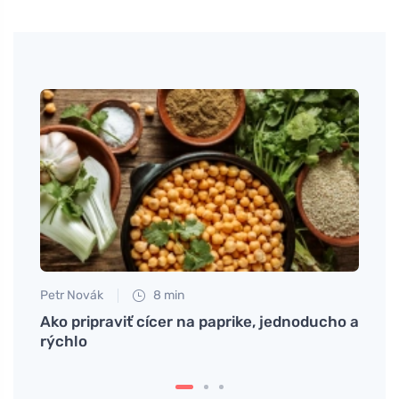
Petr Novák
8 min
Eva No
Ako pripraviť cícer na paprike, jednoducho a
Ako z
rýchlo
zdra