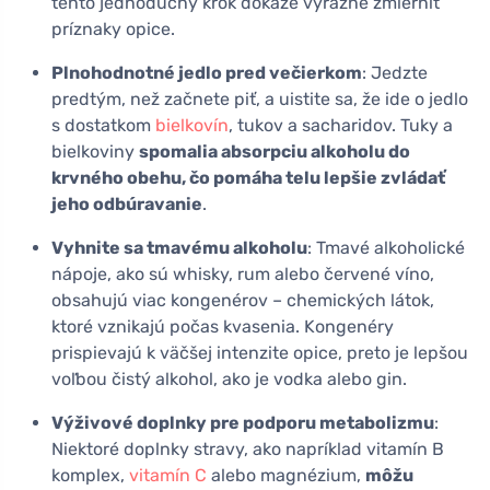
tento jednoduchý krok dokáže výrazne zmierniť
príznaky opice.
Plnohodnotné jedlo pred večierkom
: Jedzte
predtým, než začnete piť, a uistite sa, že ide o jedlo
s dostatkom
bielkovín
, tukov a sacharidov. Tuky a
bielkoviny
spomalia absorpciu alkoholu do
krvného obehu, čo pomáha telu lepšie zvládať
jeho odbúravanie
.
Vyhnite sa tmavému alkoholu
: Tmavé alkoholické
nápoje, ako sú whisky, rum alebo červené víno,
obsahujú viac kongenérov – chemických látok,
ktoré vznikajú počas kvasenia. Kongenéry
prispievajú k väčšej intenzite opice, preto je lepšou
voľbou čistý alkohol, ako je vodka alebo gin.
Výživové doplnky pre podporu metabolizmu
:
Niektoré doplnky stravy, ako napríklad vitamín B
komplex,
vitamín C
alebo magnézium,
môžu