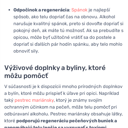
Odpočinok a regenerácia
:
Spánok
je najlepší
spôsob, ako telu dopriať čas na obnovu. Alkohol
narušuje kvalitný spánok, preto si dovoľte dopriať si
pokojný deň, ak máte tú možnosť. Ak sa prebudíte s
opicou, môže byť užitočné vrátiť sa do postele a
dopriať si ďalších pár hodín spánku, aby telo mohlo
obnoviť sily.
Výživové doplnky a byliny, ktoré
môžu pomôcť
V súčasnosti je k dispozícii mnoho prírodných doplnkov
a bylín, ktoré môžu prispieť k úľave pri opici. Napríklad
taký
pestrec mariánsky
, ktorý je známy svojím
ochranným účinkom na pečeň, môže telu pomôcť pri
odbúravaní alkoholu. Pestrec mariánsky obsahuje látky,
ktoré
podporujú regeneráciu pečeňových buniek a
napomáhajú telu lepšie sa vyrovnať s toxínmi
.