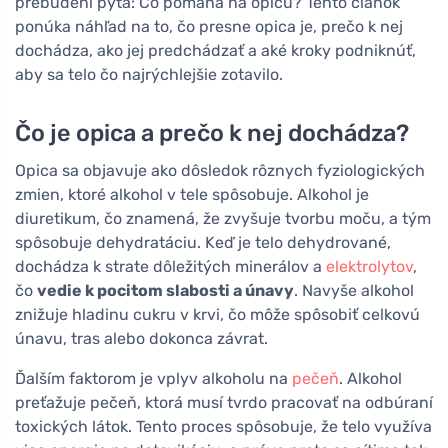
prebudení pýta: Čo pomáha na opicu? Tento článok
ponúka náhľad na to, čo presne opica je, prečo k nej
dochádza, ako jej predchádzať a aké kroky podniknúť,
aby sa telo čo najrýchlejšie zotavilo.
Čo je opica a prečo k nej dochádza?
Opica sa objavuje ako dôsledok rôznych fyziologických
zmien, ktoré alkohol v tele spôsobuje. Alkohol je
diuretikum, čo znamená, že zvyšuje tvorbu moču, a tým
spôsobuje dehydratáciu. Keď je telo dehydrované,
dochádza k strate dôležitých minerálov a
elektrolytov
,
čo
vedie k pocitom slabosti a únavy
. Navyše alkohol
znižuje hladinu cukru v krvi, čo môže spôsobiť celkovú
únavu, tras alebo dokonca závrat.
Ďalším faktorom je vplyv alkoholu na
pečeň
. Alkohol
preťažuje pečeň, ktorá musí tvrdo pracovať na odbúraní
toxických látok. Tento proces spôsobuje, že telo využíva