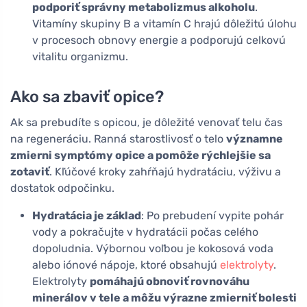
podporiť správny metabolizmus alkoholu
.
Vitamíny skupiny B a vitamín C hrajú dôležitú úlohu
v procesoch obnovy energie a podporujú celkovú
vitalitu organizmu.
Ako sa zbaviť opice?
Ak sa prebudíte s opicou, je dôležité venovať telu čas
na regeneráciu. Ranná starostlivosť o telo
významne
zmierni symptómy opice a pomôže rýchlejšie sa
zotaviť
. Kľúčové kroky zahŕňajú hydratáciu, výživu a
dostatok odpočinku.
Hydratácia je základ
: Po prebudení vypite pohár
vody a pokračujte v hydratácii počas celého
dopoludnia. Výbornou voľbou je kokosová voda
alebo iónové nápoje, ktoré obsahujú
elektrolyty
.
Elektrolyty
pomáhajú obnoviť rovnováhu
minerálov v tele a môžu výrazne zmierniť bolesti