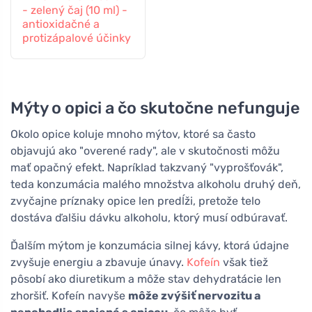
- zelený čaj (10 ml) -
antioxidačné a
protizápalové účinky
Mýty o opici a čo skutočne nefunguje
Okolo opice koluje mnoho mýtov, ktoré sa často
objavujú ako "overené rady", ale v skutočnosti môžu
mať opačný efekt. Napríklad takzvaný "vyprošťovák",
teda konzumácia malého množstva alkoholu druhý deň,
zvyčajne príznaky opice len predĺži, pretože telo
dostáva ďalšiu dávku alkoholu, ktorý musí odbúravať.
Ďalším mýtom je konzumácia silnej kávy, ktorá údajne
zvyšuje energiu a zbavuje únavy.
Kofeín
však tiež
pôsobí ako diuretikum a môže stav dehydratácie len
zhoršiť. Kofeín navyše
môže zvýšiť nervozitu a