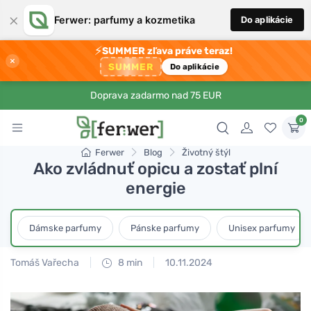
×
Ferwer: parfumy a kozmetika
Do aplikácie
⚡
SUMMER zľava práve teraz!
×
SUMMER
Do aplikácie
Doprava zadarmo nad 75 EUR
0
Ferwer
Blog
Životný štýl
Ako zvládnuť opicu a zostať plní
energie
Dámske parfumy
Pánske parfumy
Unisex parfumy
Tomáš Vařecha
8 min
10.11.2024