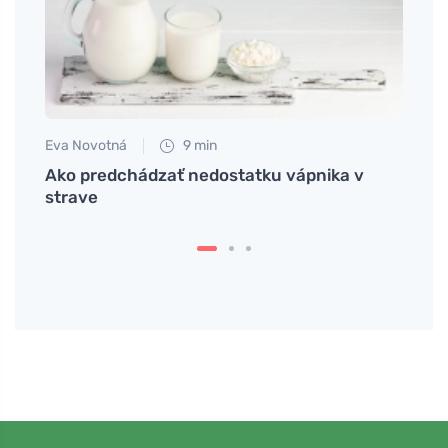
Eva Novotná
9 min
Petr N
vý
Ako predchádzať nedostatku vápnika v
Ako p
strave
horše
poru