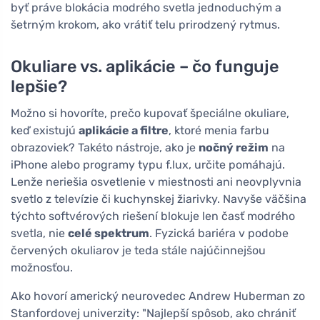
byť práve blokácia modrého svetla jednoduchým a
šetrným krokom, ako vrátiť telu prirodzený rytmus.
Okuliare vs. aplikácie – čo funguje
lepšie?
Možno si hovoríte, prečo kupovať špeciálne okuliare,
keď existujú
aplikácie a filtre
, ktoré menia farbu
obrazoviek? Takéto nástroje, ako je
nočný režim
na
iPhone alebo programy typu f.lux, určite pomáhajú.
Lenže neriešia osvetlenie v miestnosti ani neovplyvnia
svetlo z televízie či kuchynskej žiarivky. Navyše väčšina
týchto softvérových riešení blokuje len časť modrého
svetla, nie
celé spektrum
. Fyzická bariéra v podobe
červených okuliarov je teda stále najúčinnejšou
možnosťou.
Ako hovorí americký neurovedec Andrew Huberman zo
Stanfordovej univerzity: "Najlepší spôsob, ako chrániť