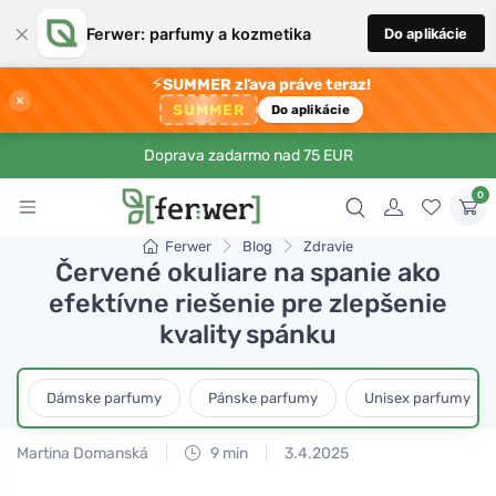
×
Ferwer: parfumy a kozmetika
Do aplikácie
⚡
SUMMER zľava práve teraz!
×
SUMMER
Do aplikácie
Doprava zadarmo nad 75 EUR
0
Ferwer
Blog
Zdravie
Červené okuliare na spanie ako
efektívne riešenie pre zlepšenie
kvality spánku
Dámske parfumy
Pánske parfumy
Unisex parfumy
Martina Domanská
9 min
3.4.2025