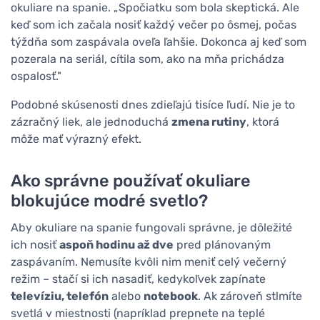
okuliare na spanie. „Spočiatku som bola skeptická. Ale
keď som ich začala nosiť každý večer po ôsmej, počas
týždňa som zaspávala oveľa ľahšie. Dokonca aj keď som
pozerala na seriál, cítila som, ako na mňa prichádza
ospalosť."
Podobné skúsenosti dnes zdieľajú tisíce ľudí. Nie je to
zázračný liek, ale jednoduchá
zmena rutiny
, ktorá
môže mať výrazný efekt.
Ako správne používať okuliare
blokujúce modré svetlo?
Aby okuliare na spanie fungovali správne, je dôležité
ich nosiť
aspoň hodinu až dve
pred plánovaným
zaspávaním. Nemusíte kvôli nim meniť celý večerný
režim – stačí si ich nasadiť, kedykoľvek zapínate
televíziu, telefón
alebo
notebook
. Ak zároveň stlmíte
svetlá v miestnosti (napríklad prepnete na teplé