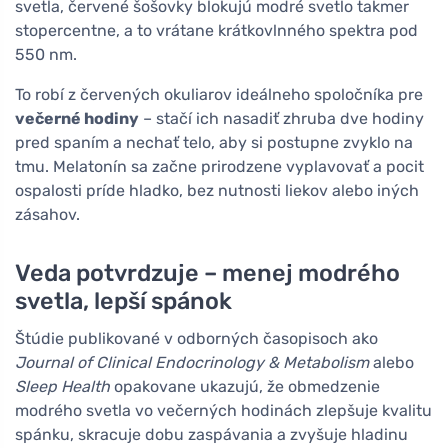
svetla, červené šošovky blokujú modré svetlo takmer
stopercentne, a to vrátane krátkovlnného spektra pod
550 nm.
To robí z červených okuliarov ideálneho spoločníka pre
večerné hodiny
– stačí ich nasadiť zhruba dve hodiny
pred spaním a nechať telo, aby si postupne zvyklo na
tmu. Melatonín sa začne prirodzene vyplavovať a pocit
ospalosti príde hladko, bez nutnosti liekov alebo iných
zásahov.
Veda potvrdzuje – menej modrého
svetla, lepší spánok
Štúdie publikované v odborných časopisoch ako
Journal of Clinical Endocrinology & Metabolism
alebo
Sleep Health
opakovane ukazujú, že obmedzenie
modrého svetla vo večerných hodinách zlepšuje kvalitu
spánku, skracuje dobu zaspávania a zvyšuje hladinu