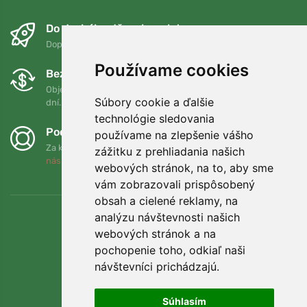
Do druhého dňa a bezplatne
Doprava zadarmo pri objednávkach nad 75 EUR
Používame cookies
Bezplatná výmena a vrátenie tovaru
Objednávku môžete kedykoľvek vrátiť alebo vymeniť do 90
Súbory cookie a ďalšie
dní.
technológie sledovania
Podporujeme Trees.org
používame na zlepšenie vášho
Za každú objednávku zasadíme strom! Prečítajte si viac
O
zážitku z prehliadania našich
nás
.
webových stránok, na to, aby sme
vám zobrazovali prispôsobený
obsah a cielené reklamy, na
analýzu návštevnosti našich
webových stránok a na
pochopenie toho, odkiaľ naši
návštevníci prichádzajú.
Súhlasím