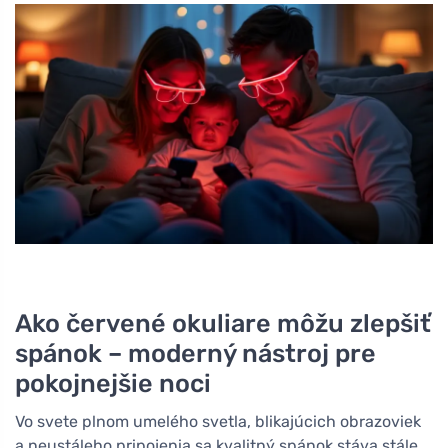
Ako červené okuliare môžu zlepšiť
spánok – moderný nástroj pre
pokojnejšie noci
Vo svete plnom umelého svetla, blikajúcich obrazoviek
a neustáleho pripojenia sa kvalitný spánok stáva stále