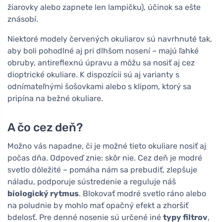
žiarovky alebo zapnete len lampičku), účinok sa ešte
znásobí.
Niektoré modely červených okuliarov sú navrhnuté tak,
aby boli pohodlné aj pri dlhšom nosení – majú ľahké
obruby, antireflexnú úpravu a môžu sa nosiť aj cez
dioptrické okuliare. K dispozícii sú aj varianty s
odnímateľnými šošovkami alebo s klipom, ktorý sa
pripína na bežné okuliare.
A čo cez deň?
Možno vás napadne, či je možné tieto okuliare nosiť aj
počas dňa. Odpoveď znie: skôr nie. Cez deň je modré
svetlo dôležité – pomáha nám sa prebudiť, zlepšuje
náladu, podporuje sústredenie a reguluje náš
biologický rytmus
. Blokovať modré svetlo ráno alebo
na poludnie by mohlo mať opačný efekt a zhoršiť
bdelosť. Pre denné nosenie sú určené iné
typy filtrov
,