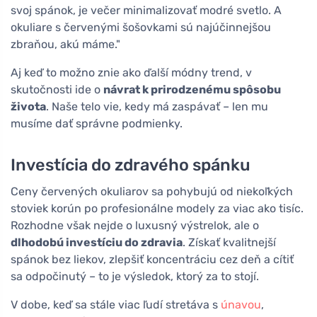
svoj spánok, je večer minimalizovať modré svetlo. A
okuliare s červenými šošovkami sú najúčinnejšou
zbraňou, akú máme."
Aj keď to možno znie ako ďalší módny trend, v
skutočnosti ide o
návrat k prirodzenému spôsobu
života
. Naše telo vie, kedy má zaspávať – len mu
musíme dať správne podmienky.
Investícia do zdravého spánku
Ceny červených okuliarov sa pohybujú od niekoľkých
stoviek korún po profesionálne modely za viac ako tisíc.
Rozhodne však nejde o luxusný výstrelok, ale o
dlhodobú investíciu do zdravia
. Získať kvalitnejší
spánok bez liekov, zlepšiť koncentráciu cez deň a cítiť
sa odpočinutý – to je výsledok, ktorý za to stojí.
V dobe, keď sa stále viac ľudí stretáva s
únavou
,