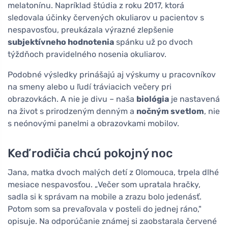
melatonínu. Napríklad štúdia z roku 2017, ktorá
sledovala účinky červených okuliarov u pacientov s
nespavosťou, preukázala výrazné zlepšenie
subjektívneho hodnotenia
spánku už po dvoch
týždňoch pravidelného nosenia okuliarov.
Podobné výsledky prinášajú aj výskumy u pracovníkov
na smeny alebo u ľudí tráviacich večery pri
obrazovkách. A nie je divu – naša
biológia
je nastavená
na život s prirodzeným denným a
nočným svetlom
, nie
s neónovými panelmi a obrazovkami mobilov.
Keď rodičia chcú pokojný noc
Jana, matka dvoch malých detí z Olomouca, trpela dlhé
mesiace nespavosťou. „Večer som upratala hračky,
sadla si k správam na mobile a zrazu bolo jedenásť.
Potom som sa prevaľovala v posteli do jednej ráno,"
opisuje. Na odporúčanie známej si zaobstarala červené