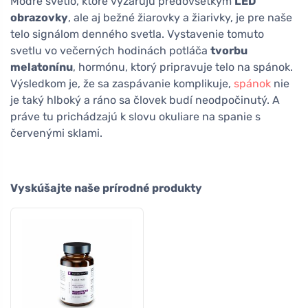
Modré svetlo, ktoré vyžarujú predovšetkým
LED
obrazovky
, ale aj bežné žiarovky a žiarivky, je pre naše
telo signálom denného svetla. Vystavenie tomuto
svetlu vo večerných hodinách potláča
tvorbu
melatonínu
, hormónu, ktorý pripravuje telo na spánok.
Výsledkom je, že sa zaspávanie komplikuje,
spánok
nie
je taký hlboký a ráno sa človek budí neodpočinutý. A
práve tu prichádzajú k slovu okuliare na spanie s
červenými sklami.
Vyskúšajte naše prírodné produkty