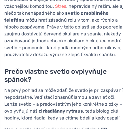
vzácnejšou komoditou.
Stres
, nepravidelný režim, ale aj
niečo tak nenápadného ako
svetlo z mobilného
telefónu
môžu hrať zásadnú rolu v tom, ako rýchlo a
hlboko zaspávame. Práve v tejto oblasti sa do popredia
záujmu dostávajú červené okuliare na spanie, niekedy
označované jednoducho ako okuliare blokujúce modré
svetlo – pomocníci, ktorí podľa mnohých odborníkov aj
používateľov dokážu výrazne zlepšiť kvalitu spánku.
Prečo vlastne svetlo ovplyvňuje
spánok?
Na prvý pohľad sa môže zdať, že svetlo je pri zaspávaní
nepodstatné. Veď stačí zhasnúť lampu a zavrieť oči.
Lenže svetlo – a predovšetkým jeho konkrétne zložky –
ovplyvňujú náš
cirkadiánny rytmus
, teda biologické
hodiny, ktoré riadia, kedy sa cítime bdelí a kedy ospalí.