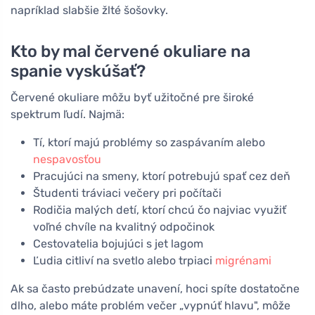
napríklad slabšie žlté šošovky.
Kto by mal červené okuliare na
spanie vyskúšať?
Červené okuliare môžu byť užitočné pre široké
spektrum ľudí. Najmä:
Tí, ktorí majú problémy so zaspávaním alebo
nespavosťou
Pracujúci na smeny, ktorí potrebujú spať cez deň
Študenti tráviaci večery pri počítači
Rodičia malých detí, ktorí chcú čo najviac využiť
voľné chvíle na kvalitný odpočinok
Cestovatelia bojujúci s jet lagom
Ľudia citliví na svetlo alebo trpiaci
migrénami
Ak sa často prebúdzate unavení, hoci spíte dostatočne
dlho, alebo máte problém večer „vypnúť hlavu", môže