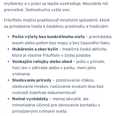
myšlienky a v práci sa lepšie sústreďuje. Neurobila nič
prevratné. Jednoducho vyšla von.
Friluftsliv možno praktizovať mnohými spôsobmi, ktoré
sa prirodzene hodia k českému prostrediu a tradíciám:
Pešie výlety bez konkrétneho cieľa
– prechádzka
lesom alebo poľom bez mapy a bez časového tlaku
Hubárenie a zber bylín
– tradičná česká aktivita,
ktorá je vlastne friluftsliv v čistej podobe
Vonkajšie raňajky alebo obed
– jedlo v prírode,
hoci len v záhrade alebo v parku, mení jeho
vnímanie
Sledovanie prírody
– pozorovanie vtákov,
sledovanie mrakov, načúvanie zvukom lesa bez
nutnosti čokoľvek dokumentovať
Nočné vychádzky
– menej obvyklé, ale
mimoriadne účinné pre obnovenie kontaktu s
prirodzenými rytmami sveta