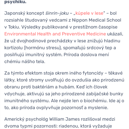
psychiku.
Japonský koncept
šinrin-joku
– „
kúpele v lese
" – bol
rozsiahle študovaný vedcami z Nippon Medical School
v Tokiu. Výsledky publikované v prestížnom časopise
Environmental Health and Preventive Medicine
ukázali,
že už dvojhodinové prechádzky v lese znižujú hladinu
kortizolu (hormónu stresu), spomaľujú srdcový tep a
posilňujú imunitný systém. Príroda doslova mení
chémiu nášho tela.
Za týmto efektom stoja okrem iného fytoncídy – těkavé
látky, ktoré stromy uvoľňujú do ovzdušia ako prirodzenú
obranu proti baktériám a hubám. Keď ich človek
vdychuje, aktivujú sa jeho prirodzené zabijačské bunky
imunitného systému. Ale nejde len o biochémiu. Ide aj o
to, ako príroda ovplyvňuje pozornosť a myslenie.
Americký psychológ William James rozlišoval medzi
dvoma typmi pozornosti: riadenou, ktorá vyžaduje