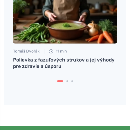
Tomáš Dvořák
11 min
Petr N
 s
Polievka z fazuľových strukov a jej výhody
# Pre
pre zdravie a úsporu
choro