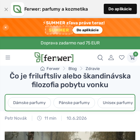
×
Ferwer: parfumy a kozmetika
Do aplikácie
⚡
SUMMER zľava práve teraz!
×
SUMMER
Do aplikácie
Doprava zadarmo nad 75 EUR
0
Ferwer
Blog
Zdravie
Čo je friluftsliv alebo škandinávska
filozofia pobytu vonku
Dámske parfumy
Pánske parfumy
Unisex parfumy
Petr Novák
11 min
10.6.2026