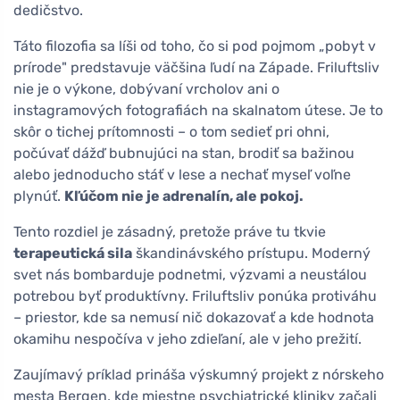
dedičstvo.
Táto filozofia sa líši od toho, čo si pod pojmom „pobyt v
prírode" predstavuje väčšina ľudí na Západe. Friluftsliv
nie je o výkone, dobývaní vrcholov ani o
instagramových fotografiách na skalnatom útese. Je to
skôr o tichej prítomnosti – o tom sedieť pri ohni,
počúvať dážď bubnujúci na stan, brodiť sa bažinou
alebo jednoducho stáť v lese a nechať myseľ voľne
plynúť.
Kľúčom nie je adrenalín, ale pokoj.
Tento rozdiel je zásadný, pretože práve tu tkvie
terapeutická sila
škandinávského prístupu. Moderný
svet nás bombarduje podnetmi, výzvami a neustálou
potrebou byť produktívny. Friluftsliv ponúka protiváhu
– priestor, kde sa nemusí nič dokazovať a kde hodnota
okamihu nespočíva v jeho zdieľaní, ale v jeho prežití.
Zaujímavý príklad prináša výskumný projekt z nórskeho
mesta Bergen, kde miestne psychiatrické kliniky začali