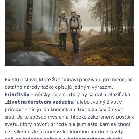
Existuje slovo, ktoré Škandinávi používajú pre niečo, čo
ostatné národy ťažko opisujú jedným výrazom.
Friluftsliv
– nórsky pojem, ktorý by sa dal preložiť ako
„život na čerstvom vzduchu"
alebo „voľný život v
prírode" – nie je len koníček ani trend zo sociálnych
sietí. Je to spôsob myslenia, hlboko zakorenený postoj k
svetu, ktorý hovorí: príroda nie je miesto, kam sa chodí
cez víkend. Je to domov, ku ktorému patríme každý