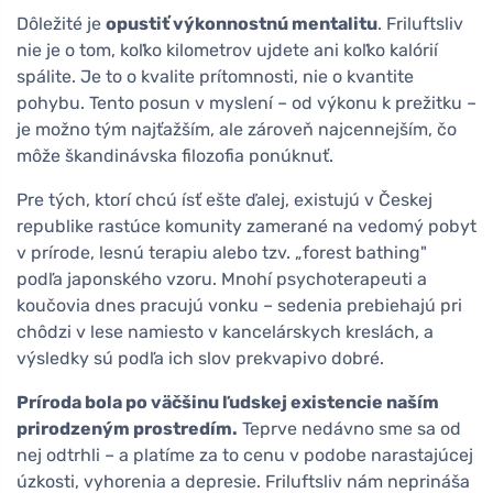
Dôležité je
opustiť výkonnostnú mentalitu
. Friluftsliv
nie je o tom, koľko kilometrov ujdete ani koľko kalórií
spálite. Je to o kvalite prítomnosti, nie o kvantite
pohybu. Tento posun v myslení – od výkonu k prežitku –
je možno tým najťažším, ale zároveň najcennejším, čo
môže škandinávska filozofia ponúknuť.
Pre tých, ktorí chcú ísť ešte ďalej, existujú v Českej
republike rastúce komunity zamerané na vedomý pobyt
v prírode, lesnú terapiu alebo tzv. „forest bathing"
podľa japonského vzoru. Mnohí psychoterapeuti a
koučovia dnes pracujú vonku – sedenia prebiehajú pri
chôdzi v lese namiesto v kancelárskych kreslách, a
výsledky sú podľa ich slov prekvapivo dobré.
Príroda bola po väčšinu ľudskej existencie naším
prirodzeným prostredím.
Teprve nedávno sme sa od
nej odtrhli – a platíme za to cenu v podobe narastajúcej
úzkosti, vyhorenia a depresie. Friluftsliv nám neprináša