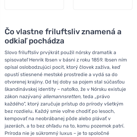
Čo vlastne friluftsliv znamená a
odkiaľ pochádza
Slovo friluftsliv prvýkrát použil nórsky dramatik a
spisovateľ Henrik Ibsen v básni z roku 1859. Ibsen ním
opísal oslobodzujúci pocit, ktorý človek zažíva, keď
opustí stiesnené mestské prostredie a vydá sa do
otvorenej krajiny. Od tej doby sa pojem stal súčasťou
škandinávskej identity – natoľko, že v Nórsku existuje
zákon nazývaný
allemannsretten
, teda „právo
každého", ktorý zaručuje prístup do prírody všetkým
bez rozdielu. Každý smie voľne chodiť po lesoch,
kempovať na neobrábanej pôde alebo plávať v
jazerách, a to bez ohľadu na to, komu pozemok patrí.
Príroda nie je súkromný luxus – je to spoločné