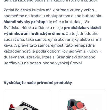
deň, za každého počasia, v každom ročnom období.
Zatiaľ čo česká kultúra má k prírode vrúcny vzťah –
spomeňme na tradíciu chalupárstva alebo hubárenia –
škandinávsky prístup
ide ešte o krok ďalej. Vo
Švédsku, Nórsku a Dánsku nie je
prechádzka v daždi
výnimkou ani hrdinským činom
. Je to jednoducho
súčasť dňa, taká samozrejmá ako raňajky alebo ranná
káva. A práve táto samozrejmosť, táto nenápadná
každodennosť, je podľa odborníkov jedným z kľúčov k
duševnému zdraviu, ktoré si Škandinávi dlhodobo
udržiavajú na pozoruhodne vysokej úrovni.
Vyskúšajte naše prírodné produkty