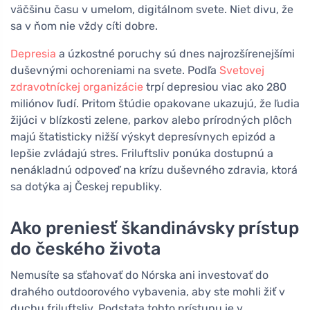
väčšinu času v umelom, digitálnom svete. Niet divu, že
sa v ňom nie vždy cíti dobre.
Depresia
a úzkostné poruchy sú dnes najrozšírenejšími
duševnými ochoreniami na svete. Podľa
Svetovej
zdravotníckej organizácie
trpí depresiou viac ako 280
miliónov ľudí. Pritom štúdie opakovane ukazujú, že ľudia
žijúci v blízkosti zelene, parkov alebo prírodných plôch
majú štatisticky nižší výskyt depresívnych epizód a
lepšie zvládajú stres. Friluftsliv ponúka dostupnú a
nenákladnú odpoveď na krízu duševného zdravia, ktorá
sa dotýka aj Českej republiky.
Ako preniesť škandinávsky prístup
do českého života
Nemusíte sa sťahovať do Nórska ani investovať do
drahého outdoorového vybavenia, aby ste mohli žiť v
duchu friluftsliv. Podstata tohto prístupu je v