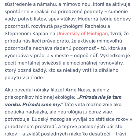
sústredenie a námahu, a mimovoľnou, ktorá sa aktivuje
spontánne v reakcii na prirodzené podnety – šumenie
vody, pohyb listov, spev vtákov. Moderná teória obnovy
pozornosti, rozvinutá psychológmi Rachelou a
Stephenom Kaplan na
University of Michigan
, tvrdí, že
príroda nás lieči práve preto, že aktivuje mimovoľnú
pozornosť a necháva riadenú pozornosť – tú, ktorá sa
vyčerpáva v práci a v meste – odpočinúť. Výsledkom je
pocit mentálnej sviežosti a emocionálnej rovnováhy,
ktorý pozná každý, kto sa niekedy vrátil z dlhšieho
pobytu v prírode.
Ako povedal nórsky filozof Arne Næss, jeden z
priekopníkov hlbinnej ekológie:
„Príroda nie je tam
vonku. Príroda sme my."
Táto veta možno znie ako
poetická nadsázka, ale neurológia ju čoraz viac
potvrdzuje. Ľudský mozog sa vyvíjal po státisíce rokov v
prirodzenom prostredí, a teprve posledných pár sto
rokov – a zvlášť posledných niekoľko desaťročí – trávi