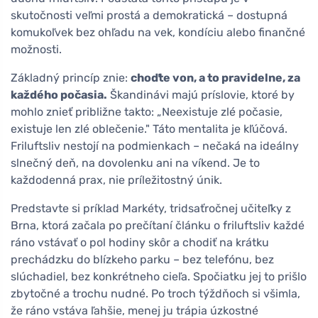
skutočnosti veľmi prostá a demokratická – dostupná
komukoľvek bez ohľadu na vek, kondíciu alebo finančné
možnosti.
Základný princíp znie:
choďte von, a to pravidelne, za
každého počasia.
Škandinávi majú príslovie, ktoré by
mohlo znieť približne takto: „Neexistuje zlé počasie,
existuje len zlé oblečenie." Táto mentalita je kľúčová.
Friluftsliv nestojí na podmienkach – nečaká na ideálny
slnečný deň, na dovolenku ani na víkend. Je to
každodenná prax, nie príležitostný únik.
Predstavte si príklad Markéty, tridsaťročnej učiteľky z
Brna, ktorá začala po prečítaní článku o friluftsliv každé
ráno vstávať o pol hodiny skôr a chodiť na krátku
prechádzku do blízkeho parku – bez telefónu, bez
slúchadiel, bez konkrétneho cieľa. Spočiatku jej to prišlo
zbytočné a trochu nudné. Po troch týždňoch si všimla,
že ráno vstáva ľahšie, menej ju trápia úzkostné