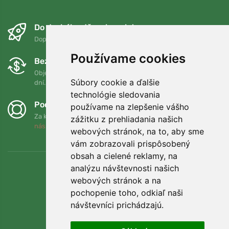
Do druhého dňa a bezplatne
Doprava zadarmo pri objednávkach nad 75 EUR
Používame cookies
Bezplatná výmena a vrátenie tovaru
Objednávku môžete kedykoľvek vrátiť alebo vymeniť do 90
Súbory cookie a ďalšie
dní.
technológie sledovania
Podporujeme Trees.org
používame na zlepšenie vášho
Za každú objednávku zasadíme strom! Prečítajte si viac
O
zážitku z prehliadania našich
nás
.
webových stránok, na to, aby sme
vám zobrazovali prispôsobený
obsah a cielené reklamy, na
analýzu návštevnosti našich
webových stránok a na
pochopenie toho, odkiaľ naši
návštevníci prichádzajú.