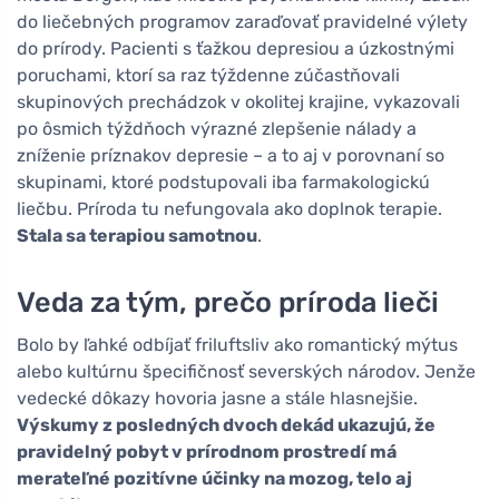
do liečebných programov zaraďovať pravidelné výlety
do prírody. Pacienti s ťažkou depresiou a úzkostnými
poruchami, ktorí sa raz týždenne zúčastňovali
skupinových prechádzok v okolitej krajine, vykazovali
po ôsmich týždňoch výrazné zlepšenie nálady a
zníženie príznakov depresie – a to aj v porovnaní so
skupinami, ktoré podstupovali iba farmakologickú
liečbu. Príroda tu nefungovala ako doplnok terapie.
Stala sa terapiou samotnou
.
Veda za tým, prečo príroda lieči
Bolo by ľahké odbíjať friluftsliv ako romantický mýtus
alebo kultúrnu špecifičnosť severských národov. Jenže
vedecké dôkazy hovoria jasne a stále hlasnejšie.
Výskumy z posledných dvoch dekád ukazujú, že
pravidelný pobyt v prírodnom prostredí má
merateľné pozitívne účinky na mozog, telo aj