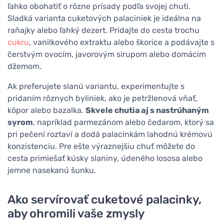
ľahko obohatiť o rôzne prísady podľa svojej chuti.
Sladká varianta cuketových palaciniek je ideálna na
raňajky alebo ľahký dezert. Pridajte do cesta trochu
cukru
, vanilkového extraktu alebo škorice a podávajte s
čerstvým ovocím, javorovým sirupom alebo domácim
džemom.
Ak preferujete slanú variantu, experimentujte s
pridaním rôznych byliniek, ako je petržlenová vňať,
kôpor alebo bazalka.
Skvele chutia aj s nastrúhaným
syrom
, napríklad parmezánom alebo čedarom, ktorý sa
pri pečení roztaví a dodá palacinkám lahodnú krémovú
konzistenciu. Pre ešte výraznejšiu chuť môžete do
cesta primiešať kúsky slaniny, údeného lososa alebo
jemne nasekanú šunku.
Ako servírovať cuketové palacinky,
aby ohromili vaše zmysly