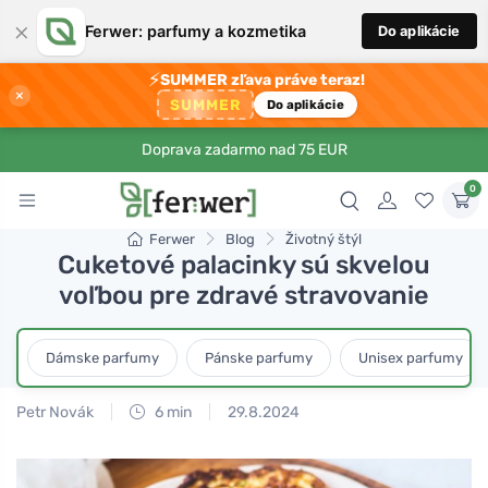
×
Ferwer: parfumy a kozmetika
Do aplikácie
⚡
SUMMER zľava práve teraz!
×
SUMMER
Do aplikácie
Doprava zadarmo nad 75 EUR
0
Ferwer
Blog
Životný štýl
Cuketové palacinky sú skvelou
voľbou pre zdravé stravovanie
Dámske parfumy
Pánske parfumy
Unisex parfumy
Petr Novák
6 min
29.8.2024