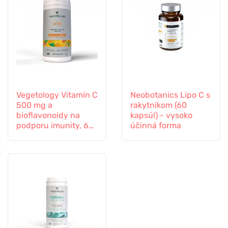
Vegetology Vitamín C
Neobotanics Lipo C s
500 mg a
rakytníkom (60
bioflavonoidy na
kapsúl) - vysoko
podporu imunity, 60
účinná forma
kapsúl