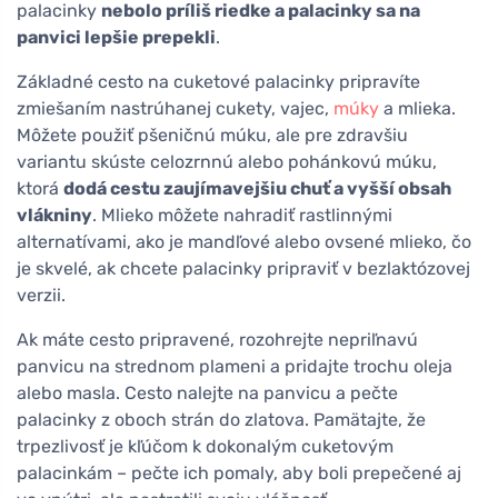
palacinky
nebolo príliš riedke a palacinky sa na
panvici lepšie prepekli
.
Základné cesto na cuketové palacinky pripravíte
zmiešaním nastrúhanej cukety, vajec,
múky
a mlieka.
Môžete použiť pšeničnú múku, ale pre zdravšiu
variantu skúste celozrnnú alebo pohánkovú múku,
ktorá
dodá cestu zaujímavejšiu chuť a vyšší obsah
vlákniny
. Mlieko môžete nahradiť rastlinnými
alternatívami, ako je mandľové alebo ovsené mlieko, čo
je skvelé, ak chcete palacinky pripraviť v bezlaktózovej
verzii.
Ak máte cesto pripravené, rozohrejte nepriľnavú
panvicu na strednom plameni a pridajte trochu oleja
alebo masla. Cesto nalejte na panvicu a pečte
palacinky z oboch strán do zlatova. Pamätajte, že
trpezlivosť je kľúčom k dokonalým cuketovým
palacinkám – pečte ich pomaly, aby boli prepečené aj