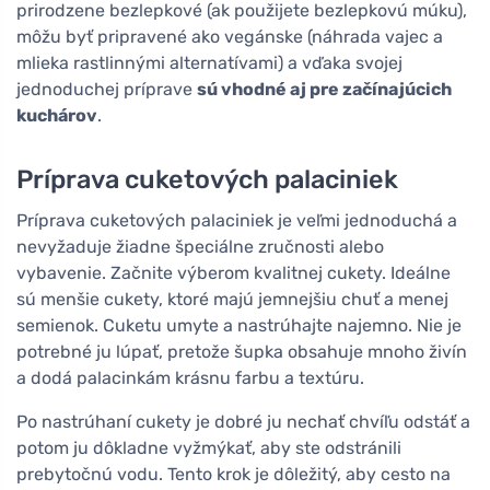
prirodzene bezlepkové (ak použijete bezlepkovú múku),
môžu byť pripravené ako vegánske (náhrada vajec a
mlieka rastlinnými alternatívami) a vďaka svojej
jednoduchej príprave
sú vhodné aj pre začínajúcich
kuchárov
.
Príprava cuketových palaciniek
Príprava cuketových palaciniek je veľmi jednoduchá a
nevyžaduje žiadne špeciálne zručnosti alebo
vybavenie. Začnite výberom kvalitnej cukety. Ideálne
sú menšie cukety, ktoré majú jemnejšiu chuť a menej
semienok. Cuketu umyte a nastrúhajte najemno. Nie je
potrebné ju lúpať, pretože šupka obsahuje mnoho živín
a dodá palacinkám krásnu farbu a textúru.
Po nastrúhaní cukety je dobré ju nechať chvíľu odstáť a
potom ju dôkladne vyžmýkať, aby ste odstránili
prebytočnú vodu. Tento krok je dôležitý, aby cesto na