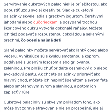
Servírovanie cuketových palaciniek je príležitosťou, ako
popustiť uzdu svojej kreativite. Sladké cuketové
palacinky skvele ladia s gréckym jogurtom, čerstvými
jahodami alebo
čučoriedkami
a posypané trochou
škoricového cukru vytvoria dokonalé raňajky. Môžete
ich tiež podávať s rozpustenou čokoládou a sekanými
orechmi,
čo ocenia najmä deti
.
Slané palacinky môžete servírovať ako ľahký obed alebo
večeru. Vynikajúce sú s kyslou smotanou a kôprom,
podávané s údeným lososom alebo grilovanou
zeleninou. Pre plnšiu chuť pridajte cesnakový dip alebo
avokádovú pastu. Ak chcete palacinky pripraviť ako
hlavný chod, môžete ich naplniť špenátom a syrom feta
alebo smotanovým syrom a slaninou, a potom ich
zapiecť v rúre.
Cuketové palacinky sú skvelým príkladom toho, ako
môže byť zdravé stravovanie nielen prospešné, ale aj