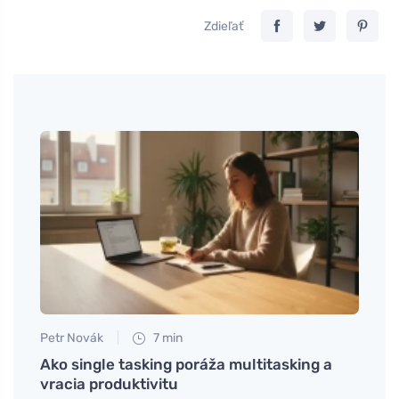
Zdieľať
Petr Novák
7 min
Jan S
a
Ako single tasking poráža multitasking a
Prakt
vracia produktivitu
bakl