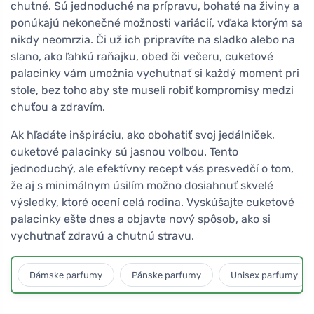
chutné. Sú jednoduché na prípravu, bohaté na živiny a
ponúkajú nekonečné možnosti variácií, vďaka ktorým sa
nikdy neomrzia. Či už ich pripravíte na sladko alebo na
slano, ako ľahkú raňajku, obed či večeru, cuketové
palacinky vám umožnia vychutnať si každý moment pri
stole, bez toho aby ste museli robiť kompromisy medzi
chuťou a zdravím.
Ak hľadáte inšpiráciu, ako obohatiť svoj jedálniček,
cuketové palacinky sú jasnou voľbou. Tento
jednoduchý, ale efektívny recept vás presvedčí o tom,
že aj s minimálnym úsilím možno dosiahnuť skvelé
výsledky, ktoré ocení celá rodina. Vyskúšajte cuketové
palacinky ešte dnes a objavte nový spôsob, ako si
vychutnať zdravú a chutnú stravu.
Dámske parfumy
Pánske parfumy
Unisex parfumy