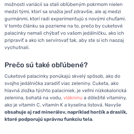
možnosti variácií sa stali obľúbeným pokrmom nielen
medzi tými, ktorí sa snažia jesť zdravšie, ale aj medzi
gurmánmi, ktorí radi experimentujú s novými chuťami.
V tomto článku sa pozrieme na to, prečo by cuketové
palacinky nemali chýbať vo vašom jedálničku, ako ich
pripraviť a ako ich servírovať tak, aby ste si ich naozaj
vychutnali.
Prečo sú také obľúbené?
Cuketové palacinky ponúkajú skvelý spôsob, ako do
svojho jedálnička zaradiť viac zeleniny. Cuketa, ako
hlavná zložka týchto palaciniek, je veľmi nízkokalorická
zelenina, bohatá na vodu,
vlákninu
a dôležité vitamíny,
ako je vitamín C, vitamín K a kyselina listová. Navyše
obsahuje aj rad minerálov, napríklad horčík a draslík,
ktoré podporujú správnu funkciu tela
.