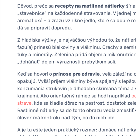
Dôvod, prečo sa
recepty na rastlinné nátierky
šíria
„stavebnice" na každodenné stravovanie. V jednej misk
aromatické – a zrazu vznikne jedlo, ktoré sa dobre r
dá sa pripraviť dopredu.
Z hľadiska výživy je najväčšou výhodou to, že nátie
fazuľa) prinesú bielkoviny a vlákninu. Orechy a semi
tuky a minerály. Zelenina pridá objem a mikronutrien
„doháňať" dojem výraznosti prebytkom soli.
Keď sa hovorí o
prínose pre zdravie
, veľa záleží na
opakujú. Vyšší príjem vlákniny býva spájaný s lepšo
konzumácia strukovín je dlhodobo skúmaná téma a 
krajinami. Ako orientačný rámec sa hodí napríklad
o
strave
, kde sa kladie dôraz na pestrosť, dostatok z
Rastlinné nátierky sa do tohto obrazu vedia zmestiť
človek má kontrolu nad tým, čo do nich ide.
A je tu ešte jeden praktický rozmer: domáce nátierk