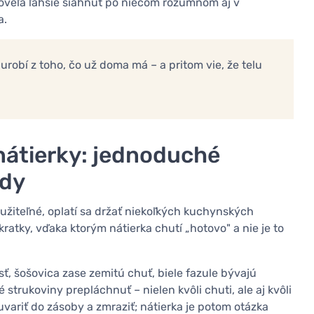
je oveľa ľahšie siahnuť po niečom rozumnom aj v
a.
u urobí z toho, čo už doma má – a pritom vie, že telu
 nátierky: jednoduché
ždy
oužiteľné, oplatí sa držať niekoľkých kuchynských
ratky, vďaka ktorým nátierka chutí „hotovo" a nie je to
ť, šošovica zase zemitú chuť, biele fazule bývajú
strukoviny prepláchnuť – nielen kvôli chuti, ale aj kvôli
 uvariť do zásoby a zmraziť; nátierka je potom otázka