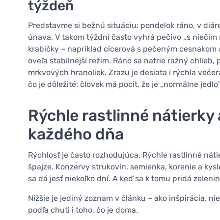
týždeň
Predstavme si bežnú situáciu: pondelok ráno, v diár
únava. V takom týždni často vyhrá pečivo „s niečím 
krabičky – napríklad cícerová s pečeným cesnakom 
oveľa stabilnejší režim. Ráno sa natrie ražný chlieb,
mrkvových hranoliek. Zrazu je desiata i rýchla večer
čo je dôležité: človek má pocit, že je „normálne jedlo
Rýchle rastlinné nátierky 
každého dňa
Rýchlosť je často rozhodujúca. Rýchle rastlinné nát
špajze. Konzervy strukovín, semienka, korenie a kys
sa dá jesť niekoľko dní. A keď sa k tomu pridá zeleni
Nižšie je jediný zoznam v článku – ako inšpirácia, ni
podľa chuti i toho, čo je doma.