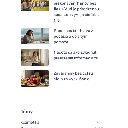
prekonávaní hanby bez
tlaku Stud je prirodzenou
súčasťou vývoja dieťaťa.
Nie
Prečo nás bolí hlava z
počasia a čo s tým
pomôže
Naučte sa ako zvládnuť
preťaženie informáciami
Cytoplan METHYL FACTORS
Cytoplan Metylfolát
- B1 betaín B2 B6 kyselina
kyselina listová v bi
Zaváraniny bez cukru
listová (L-metylfolát) vitamín
forme, 60 kapsúl
stoja za vyskúšanie
B12 a zinok, 60 kapsúl
Témy
Kozmetika
268