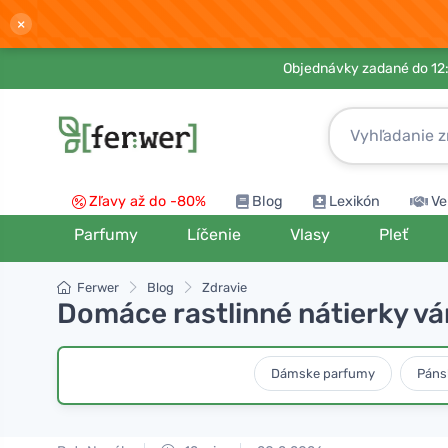
×
Objednávky zadané do 12:
Zľavy až do -80%
Blog
Lexikón
Ve
Parfumy
Líčenie
Vlasy
Pleť
Ferwer
Blog
Zdravie
Domáce rastlinné nátierky v
Dámske parfumy
Páns