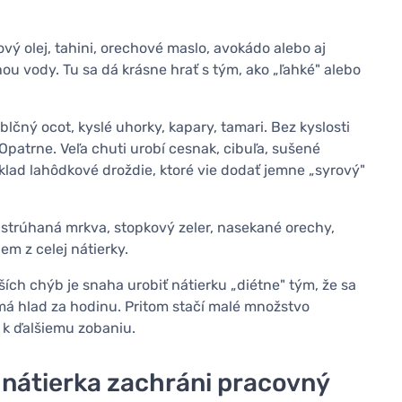
vový olej, tahini, orechové maslo, avokádo alebo aj
u vody. Tu sa dá krásne hrať s tým, ako „ľahké" alebo
ablčný ocot, kyslé uhorky, kapary, tamari. Bez kyslosti
 Opatrne. Veľa chuti urobí cesnak, cibuľa, sušené
íklad lahôdkové droždie, ktoré vie dodať jemne „syrový"
astrúhaná mrkva, stopkový zeler, nasekané orechy,
em z celej nátierky.
ích chýb je snaha urobiť nátierku „diétne" tým, že sa
má hlad za hodinu. Pritom stačí malé množstvo
 k ďalšiemu zobaniu.
ď nátierka zachráni pracovný