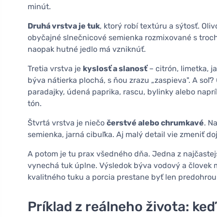
minút.
Druhá vrstva je tuk
, ktorý robí textúru a sýtosť. Oli
obyčajné slnečnicové semienka rozmixované s trocho
naopak hutné jedlo má vzniknúť.
Tretia vrstva je
kyslosť a slanosť
– citrón, limetka, j
býva nátierka plochá, s ňou zrazu „zaspieva". A soľ?
paradajky, údená paprika, rascu, bylinky alebo napr
tón.
Štvrtá vrstva je niečo
čerstvé alebo chrumkavé
. N
semienka, jarná cibuľka. Aj malý detail vie zmeniť doj
A potom je tu prax všedného dňa. Jedna z najčastejš
vynechá tuk úplne. Výsledok býva vodový a človek 
kvalitného tuku a porcia prestane byť len predohrou
Príklad z reálneho života: ke