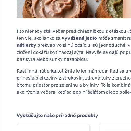
Kto niekedy stál večer pred chladničkou s otázkou „č
ten vie, ako ľahko sa
vyvážené jedlo
môže zmeniť na
nátierky
prekvapivo silnú pozíciu: sú jednoduché, v
zložení dokážu byť naozaj sýte. Navyše sa dajú pripra
bez syra alebo šunky nezaobídu.
Rastlinná nátierka totiž nie je len náhrada. Keď sa u
prinesie bielkoviny z strukovín, zdravé tuky z orecho
k tomu priestor pre zeleninu a bylinky. To je kombiná
ako rýchla večera, keď sa doplní šalátom alebo polie
Vyskúšajte naše prírodné produkty