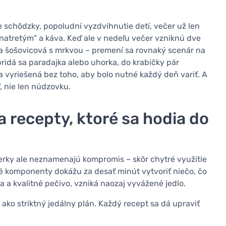
e schôdzky, popoludní vyzdvihnutie detí, večer už len
natretým" a káva. Keď ale v nedeľu večer vzniknú dve
a šošovicová s mrkvou – premení sa rovnaký scenár na
 pridá sa paradajka alebo uhorka, do krabičky pár
a vyriešená bez toho, aby bolo nutné každý deň variť. A
", nie len núdzovku.
a recepty, ktoré sa hodia do
ierky ale neznamenajú kompromis – skôr chytré využitie
lé komponenty dokážu za desať minút vytvoriť niečo, čo
na a kvalitné pečivo, vzniká naozaj vyvážené jedlo.
e ako striktný jedálny plán. Každý recept sa dá upraviť