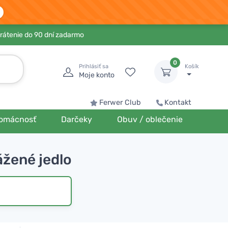
rátenie do 90 dní zadarmo
0
Prihlásiť sa
Košík
Moje konto
Ferwer Club
Kontakt
omácnosť
Darčeky
Obuv / oblečenie
ážené jedlo