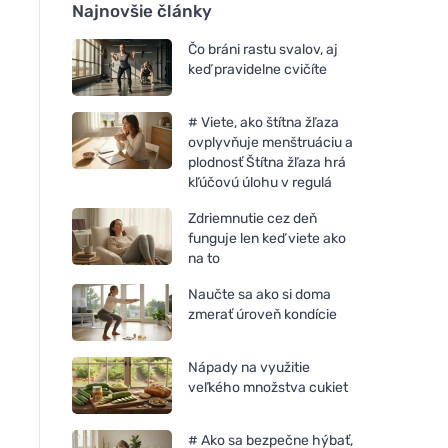
Najnovšie články
Čo bráni rastu svalov, aj
keď pravidelne cvičíte
# Viete, ako štítna žľaza
ovplyvňuje menštruáciu a
plodnosť Štítna žľaza hrá
kľúčovú úlohu v regulá
Zdriemnutie cez deň
funguje len keď viete ako
na to
Naučte sa ako si doma
zmerať úroveň kondície
Nápady na využitie
veľkého množstva cukiet
# Ako sa bezpečne hýbať,