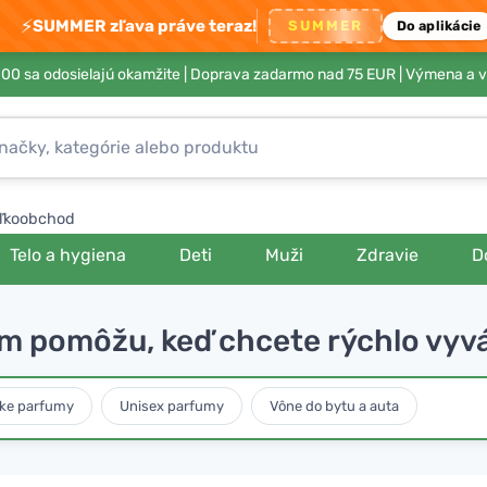
⚡
SUMMER zľava práve teraz!
SUMMER
Do aplikácie
00 sa odosielajú okamžite |
Doprava zadarmo nad 75 EUR
| Výmena a v
ľkoobchod
Telo a hygiena
Deti
Muži
Zdravie
D
ám pomôžu, keď chcete rýchlo vyv
ke parfumy
Unisex parfumy
Vône do bytu a auta