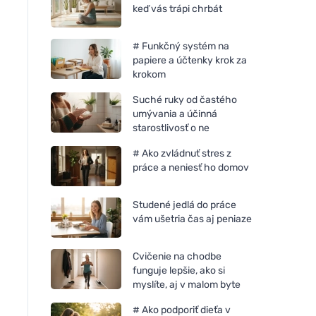
keď vás trápi chrbát
# Funkčný systém na
papiere a účtenky krok za
krokom
Suché ruky od častého
umývania a účinná
starostlivosť o ne
# Ako zvládnuť stres z
práce a neniesť ho domov
Studené jedlá do práce
vám ušetria čas aj peniaze
Cvičenie na chodbe
funguje lepšie, ako si
myslíte, aj v malom byte
# Ako podporiť dieťa v