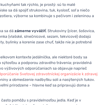
 kuchyňami tak rýchlo, je prostý: sú to malé
e sa dá spojiť strukovina, tuk, kyslosť, soľ a niečo
ozotiera, výborne sa kombinuje s pečivom i zeleninou a
rka sa dá
zámerne vyvážiť
. Strukoviny (cícer, šošovica,
enka (vlašské, slnečnicové, sezam, tekvicové) dodajú
ty, bylinky a korenie zase chuť, takže nie je potrebné
 celkovom kontexte jedálnička, ale niektoré body sa
u sýtosťou a podporou zdravého trávenia; pravidelná
vo výživových odporúčaniach sa objavuje naprieč
dporúčanie Svetovej zdravotníckej organizácie k zdravej
eleniny a obmedzenie nadbytku soli a nasýtených tukov.
 veľmi prirodzene – hlavne keď sa pripravujú doma a
y často pomôžu s pravidelnosťou jedla. Keď je v