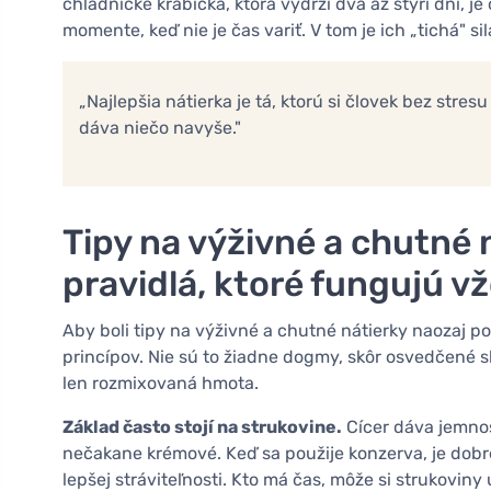
chladničke krabička, ktorá vydrží dva až štyri dni, 
momente, keď nie je čas variť. V tom je ich „tichá" sil
„Najlepšia nátierka je tá, ktorú si človek bez stres
dáva niečo navyše."
Tipy na výživné a chutné
pravidlá, ktoré fungujú v
Aby boli tipy na výživné a chutné nátierky naozaj p
princípov. Nie sú to žiadne dogmy, skôr osvedčené sk
len rozmixovaná hmota.
Základ často stojí na strukovine.
Cícer dáva jemnos
nečakane krémové. Keď sa použije konzerva, je dobré 
lepšej stráviteľnosti. Kto má čas, môže si strukoviny