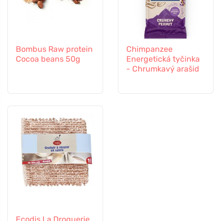
Bombus Raw protein
Chimpanzee
Cocoa beans 50g
Energetická tyčinka
- Chrumkavý arašid
Ecodis La Droguerie