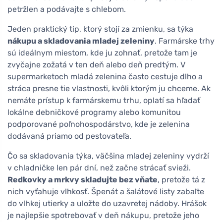
petržlen a podávajte s chlebom.
Jeden praktický tip, ktorý stojí za zmienku, sa týka
nákupu a skladovania mladej zeleniny
. Farmárske trhy
sú ideálnym miestom, kde ju zohnať, pretože tam je
zvyčajne zožatá v ten deň alebo deň predtým. V
supermarketoch mladá zelenina často cestuje dlho a
stráca presne tie vlastnosti, kvôli ktorým ju chceme. Ak
nemáte prístup k farmárskemu trhu, oplatí sa hľadať
lokálne debničkové programy alebo komunitou
podporované poľnohospodárstvo, kde je zelenina
dodávaná priamo od pestovateľa.
Čo sa skladovania týka, väčšina mladej zeleniny vydrží
v chladničke len pár dní, než začne strácať svieži.
Reďkovky a mrkvy skladujte bez vňate
, pretože tá z
nich vyťahuje vlhkosť. Špenát a šalátové listy zabaľte
do vlhkej utierky a uložte do uzavretej nádoby. Hrášok
je najlepšie spotrebovať v deň nákupu, pretože jeho