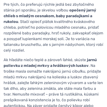
Pre tých, čo preferujú rýchle jedlá bez zbytočného
stánia pri sporáku, je skvelou voľbou
opečený jarný
chlieb s mladým cesnakom, baby paradajkami a
rukolou
. Stačí opiecť plátok kvalitného kváskového
chleba, potrieť ho polovicou mladého cesnaku, pridať
rozpôlené baby paradajky, hrsť rukoly, zakvapkať olejom
a posypať lupienkami morskej soli. Je to variácia na
taliansku bruschettu, ale s jarným nádychom, ktorý robí
celý rozdiel.
Ak hľadáte niečo teplé a zároveň ľahké, skúste
jarnú
polievku z mladej mrkvy a hráškových luskov
. Na
troške masla osmažte nakrájanú jarnú cibuľku, pridajte
mladú mrkvu nakrájanú na kolieska a luskov zbavený
hrášok, zalejte ľahkým zeleninovým vývarom a varte len
tak dlho, aby zelenina zmäkla, ale stále mala farbu a
tvar. Nemusíte mixovať – práve tá rustikálna, kúskami
prešpikovaná konzistencia je to, čo polievku robí
autentickou. Na záver pridajte čerstvý kôpor alebo