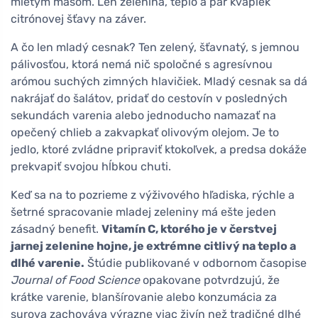
mletým mäsom. Len zelenina, teplo a pár kvapiek
citrónovej šťavy na záver.
A čo len mladý cesnak? Ten zelený, šťavnatý, s jemnou
pálivosťou, ktorá nemá nič spoločné s agresívnou
arómou suchých zimných hlavičiek. Mladý cesnak sa dá
nakrájať do šalátov, pridať do cestovín v posledných
sekundách varenia alebo jednoducho namazať na
opečený chlieb a zakvapkať olivovým olejom. Je to
jedlo, ktoré zvládne pripraviť ktokoľvek, a predsa dokáže
prekvapiť svojou hĺbkou chuti.
Keď sa na to pozrieme z výživového hľadiska, rýchle a
šetrné spracovanie mladej zeleniny má ešte jeden
zásadný benefit.
Vitamín C, ktorého je v čerstvej
jarnej zelenine hojne, je extrémne citlivý na teplo a
dlhé varenie.
Štúdie publikované v odbornom časopise
Journal of Food Science
opakovane potvrdzujú, že
krátke varenie, blanšírovanie alebo konzumácia za
surova zachováva výrazne viac živín než tradičné dlhé