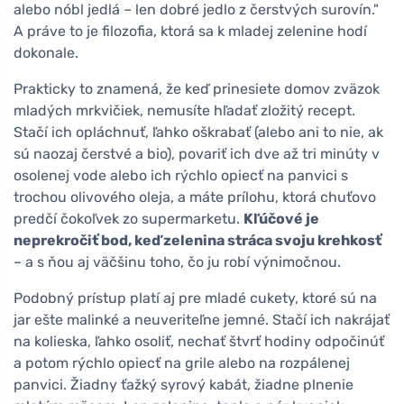
alebo nóbl jedlá – len dobré jedlo z čerstvých surovín."
A práve to je filozofia, ktorá sa k mladej zelenine hodí
dokonale.
Prakticky to znamená, že keď prinesiete domov zväzok
mladých mrkvičiek, nemusíte hľadať zložitý recept.
Stačí ich opláchnuť, ľahko oškrabať (alebo ani to nie, ak
sú naozaj čerstvé a bio), povariť ich dve až tri minúty v
osolenej vode alebo ich rýchlo opiecť na panvici s
trochou olivového oleja, a máte prílohu, ktorá chuťovo
predčí čokoľvek zo supermarketu.
Kľúčové je
neprekročiť bod, keď zelenina stráca svoju krehkosť
– a s ňou aj väčšinu toho, čo ju robí výnimočnou.
Podobný prístup platí aj pre mladé cukety, ktoré sú na
jar ešte malinké a neuveriteľne jemné. Stačí ich nakrájať
na kolieska, ľahko osoliť, nechať štvrť hodiny odpočinúť
a potom rýchlo opiecť na grile alebo na rozpálenej
panvici. Žiadny ťažký syrový kabát, žiadne plnenie