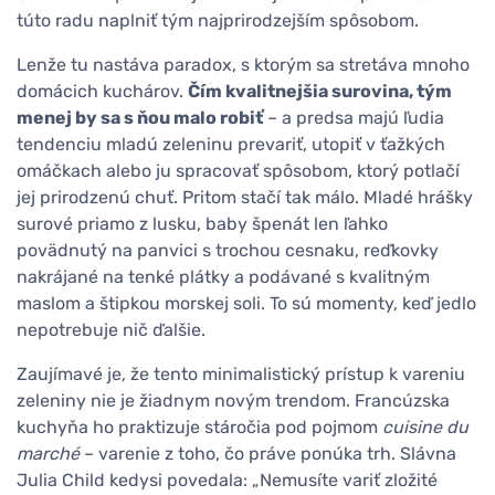
túto radu naplniť tým najprirodzejším spôsobom.
Lenže tu nastáva paradox, s ktorým sa stretáva mnoho
domácich kuchárov.
Čím kvalitnejšia surovina, tým
menej by sa s ňou malo robiť
– a predsa majú ľudia
tendenciu mladú zeleninu prevariť, utopiť v ťažkých
omáčkach alebo ju spracovať spôsobom, ktorý potlačí
jej prirodzenú chuť. Pritom stačí tak málo. Mladé hrášky
surové priamo z lusku, baby špenát len ľahko
povädnutý na panvici s trochou cesnaku, reďkovky
nakrájané na tenké plátky a podávané s kvalitným
maslom a štipkou morskej soli. To sú momenty, keď jedlo
nepotrebuje nič ďalšie.
Zaujímavé je, že tento minimalistický prístup k vareniu
zeleniny nie je žiadnym novým trendom. Francúzska
kuchyňa ho praktizuje stáročia pod pojmom
cuisine du
marché
– varenie z toho, čo práve ponúka trh. Slávna
Julia Child kedysi povedala: „Nemusíte variť zložité