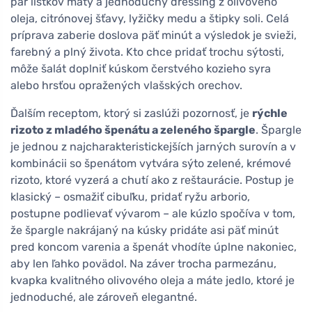
pár lístkov mäty a jednoduchý dressing z olivového
oleja, citrónovej šťavy, lyžičky medu a štipky soli. Celá
príprava zaberie doslova päť minút a výsledok je svieži,
farebný a plný života. Kto chce pridať trochu sýtosti,
môže šalát doplniť kúskom čerstvého kozieho syra
alebo hrsťou opražených vlašských orechov.
Ďalším receptom, ktorý si zaslúži pozornosť, je
rýchle
rizoto z mladého špenátu a zeleného špargle
. Špargle
je jednou z najcharakteristickejších jarných surovín a v
kombinácii so špenátom vytvára sýto zelené, krémové
rizoto, ktoré vyzerá a chutí ako z reštaurácie. Postup je
klasický – osmažiť cibuľku, pridať ryžu arborio,
postupne podlievať vývarom – ale kúzlo spočíva v tom,
že špargle nakrájaný na kúsky pridáte asi päť minút
pred koncom varenia a špenát vhodíte úplne nakoniec,
aby len ľahko povädol. Na záver trocha parmezánu,
kvapka kvalitného olivového oleja a máte jedlo, ktoré je
jednoduché, ale zároveň elegantné.