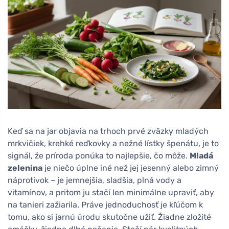
Keď sa na jar objavia na trhoch prvé zväzky mladých
mrkvičiek, krehké reďkovky a nežné lístky špenátu, je to
signál, že príroda ponúka to najlepšie, čo môže.
Mladá
zelenina
je niečo úplne iné než jej jesenný alebo zimný
náprotivok – je jemnejšia, sladšia, plná vody a
vitamínov, a pritom ju stačí len minimálne upraviť, aby
na tanieri zažiarila. Práve jednoduchosť je kľúčom k
tomu, ako si jarnú úrodu skutočne užiť. Žiadne zložité