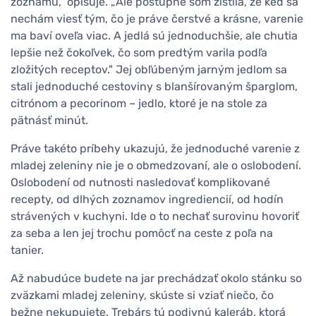
zoznamu," opisuje. „Ale postupne som zistila, že keď sa
nechám viesť tým, čo je práve čerstvé a krásne, varenie
ma baví oveľa viac. A jedlá sú jednoduchšie, ale chutia
lepšie než čokoľvek, čo som predtým varila podľa
zložitých receptov." Jej obľúbeným jarným jedlom sa
stali jednoduché cestoviny s blanšírovaným šparglom,
citrónom a pecorinom – jedlo, ktoré je na stole za
pätnásť minút.
Práve takéto príbehy ukazujú, že jednoduché varenie z
mladej zeleniny nie je o obmedzovaní, ale o oslobodení.
Oslobodení od nutnosti nasledovať komplikované
recepty, od dlhých zoznamov ingrediencií, od hodín
strávených v kuchyni. Ide o to nechať surovinu hovoriť
za seba a len jej trochu pomôcť na ceste z poľa na
tanier.
Až nabudúce budete na jar prechádzať okolo stánku so
zväzkami mladej zeleniny, skúste si vziať niečo, čo
bežne nekupujete. Trebárs tú podivnú kaleráb, ktorá