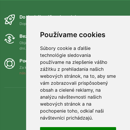
Do druhého dňa a bezplatne
Doprava zadarmo pri objednávkach nad 75 EUR
Používame cookies
Bezplatná výmena a vrátenie tovaru
Objednávku môžete kedykoľvek vrátiť alebo vymeniť do 90
Súbory cookie a ďalšie
dní.
technológie sledovania
Podporujeme Trees.org
používame na zlepšenie vášho
Za každú objednávku zasadíme strom! Prečítajte si viac
O
zážitku z prehliadania našich
nás
.
webových stránok, na to, aby sme
vám zobrazovali prispôsobený
obsah a cielené reklamy, na
analýzu návštevnosti našich
webových stránok a na
pochopenie toho, odkiaľ naši
návštevníci prichádzajú.