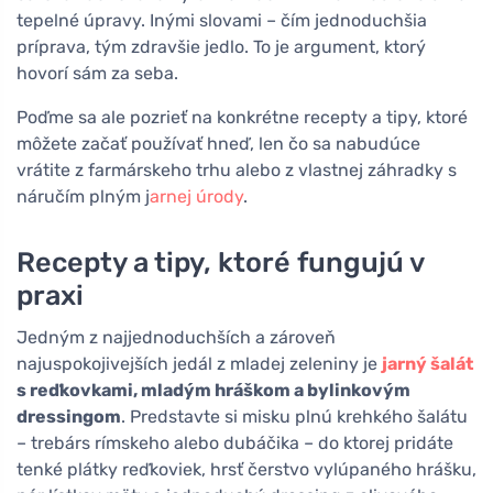
tepelné úpravy. Inými slovami – čím jednoduchšia
príprava, tým zdravšie jedlo. To je argument, ktorý
hovorí sám za seba.
Poďme sa ale pozrieť na konkrétne recepty a tipy, ktoré
môžete začať používať hneď, len čo sa nabudúce
vrátite z farmárskeho trhu alebo z vlastnej záhradky s
náručím plným j
arnej úrody
.
Recepty a tipy, ktoré fungujú v
praxi
Jedným z najjednoduchších a zároveň
najuspokojivejších jedál z mladej zeleniny je
jarný šalát
s reďkovkami, mladým hráškom a bylinkovým
dressingom
. Predstavte si misku plnú krehkého šalátu
– trebárs rímskeho alebo dubáčika – do ktorej pridáte
tenké plátky reďkoviek, hrsť čerstvo vylúpaného hrášku,