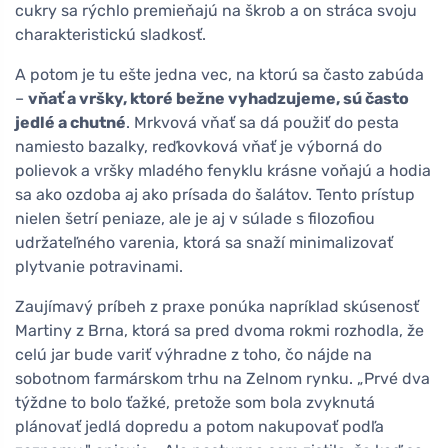
cukry sa rýchlo premieňajú na škrob a on stráca svoju
charakteristickú sladkosť.
A potom je tu ešte jedna vec, na ktorú sa často zabúda
–
vňať a vršky, ktoré bežne vyhadzujeme, sú často
jedlé a chutné
. Mrkvová vňať sa dá použiť do pesta
namiesto bazalky, reďkovková vňať je výborná do
polievok a vršky mladého fenyklu krásne voňajú a hodia
sa ako ozdoba aj ako prísada do šalátov. Tento prístup
nielen šetrí peniaze, ale je aj v súlade s filozofiou
udržateľného varenia, ktorá sa snaží minimalizovať
plytvanie potravinami.
Zaujímavý príbeh z praxe ponúka napríklad skúsenosť
Martiny z Brna, ktorá sa pred dvoma rokmi rozhodla, že
celú jar bude variť výhradne z toho, čo nájde na
sobotnom farmárskom trhu na Zelnom rynku. „Prvé dva
týždne to bolo ťažké, pretože som bola zvyknutá
plánovať jedlá dopredu a potom nakupovať podľa