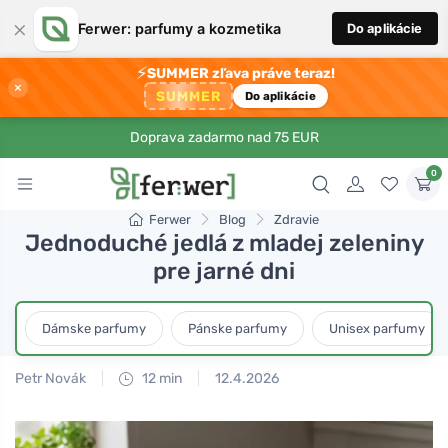
×
Ferwer: parfumy a kozmetika
Do aplikácie
⚡
SUMMER zľava práve teraz!
×
SUMMER
Do aplikácie
Doprava zadarmo nad 75 EUR
0
Ferwer
Blog
Zdravie
Jednoduché jedlá z mladej zeleniny
pre jarné dni
Dámske parfumy
Pánske parfumy
Unisex parfumy
Petr Novák
12 min
12.4.2026