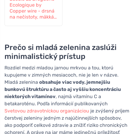
Ecologique by
Copper wire - drsná
na nečistoty, mäkká
na povrchy
Prečo si mladá zelenina zaslúži
minimalistický prístup
Rozdiel medzi mladou jarnou mrkvou a tou, ktorú
kupujeme v zimných mesiacoch, nie je len v názve.
Mladá zelenina
obsahuje viac vody, jemnejšiu
bunkovú štruktúru a často aj vyššiu koncentráciu
niektorých vitamínov
, najmä vitamínu C a
betakaroténu. Podľa informácií publikovaných
Svetovou zdravotníckou organizáciou
je zvýšený príjem
čerstvej zeleniny jedným z najúčinnejších spôsobov,
ako podporiť celkové zdravie a znížiť riziko chronických
ochorení. A práve na jar máme jedinečnú príležitosť