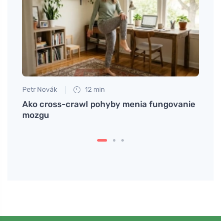
Petr Novák
12 min
Petr N
Ako cross-crawl pohyby menia fungovanie
Farme
mozgu
posil