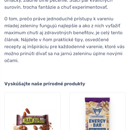
omáčky, žiadne dlhé pečenie. Stačí pár kvalitných
surovín, trocha fantázie a chuť experimentovať.
O tom, prečo práve jednoduché prístupy k vareniu
mladej zeleniny fungujú najlepšie a ako z nich vyťažiť
maximum chuti aj zdravotných benefitov, je celý tento
článok. Nájdete v ňom praktické tipy, osvedčené
recepty aj inšpiráciu pre každodenné varenie, ktoré vás
možno prinúti dívať sa na jarnú zeleninu úplne novými
očami.
Vyskúšajte naše prírodné produkty