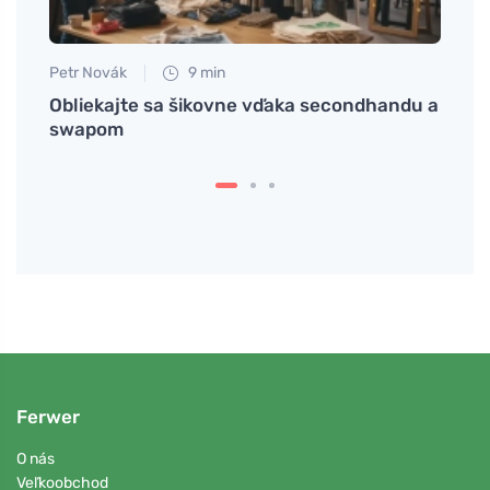
Petr Novák
9 min
Jan S
Obliekajte sa šikovne vďaka secondhandu a
Preru
swapom
chud
Ferwer
O nás
Veľkoobchod