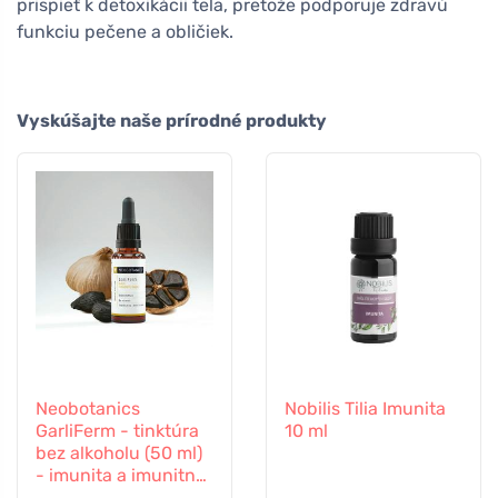
prispieť k detoxikácii tela, pretože podporuje zdravú
funkciu pečene a obličiek.
Vyskúšajte naše prírodné produkty
Neobotanics
Nobilis Tilia Imunita
GarliFerm - tinktúra
10 ml
bez alkoholu (50 ml)
- imunita a imunitný
systém