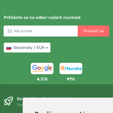
Prihláste sa na odber našich noviniek
Prihlásiť sa
Slovensky / EUR
4,7/5
97%
Do druhého dňa a bezplatne
Doprava zadarmo pri objednávkach nad 75 EUR