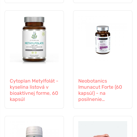
Cytoplan Metylfolát -
Neobotanics
kyselina listová v
Imunacut Forte (60
bioaktívnej forme, 60
kapsúl) - na
kapsúl
posilnenie
imunitného systému