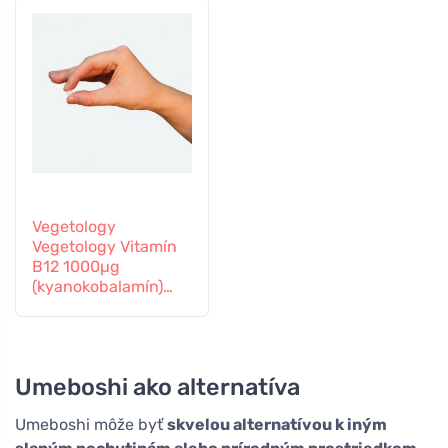
Vegetology
Vegetology Vitamín
B12 1000µg
(kyanokobalamín)
postupné
uvoľňovanie 60
tabliet
Umeboshi ako alternatíva
Umeboshi môže byť
skvelou alternatívou k iným