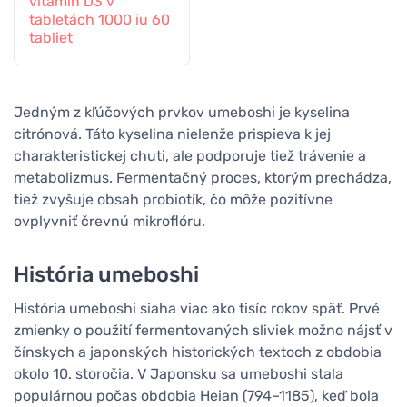
vitamín D3 v
tabletách 1000 iu 60
tabliet
Jedným z kľúčových prvkov umeboshi je kyselina
citrónová. Táto kyselina nielenže prispieva k jej
charakteristickej chuti, ale podporuje tiež trávenie a
metabolizmus. Fermentačný proces, ktorým prechádza,
tiež zvyšuje obsah probiotík, čo môže pozitívne
ovplyvniť črevnú mikroflóru.
História umeboshi
História umeboshi siaha viac ako tisíc rokov späť. Prvé
zmienky o použití fermentovaných sliviek možno nájsť v
čínskych a japonských historických textoch z obdobia
okolo 10. storočia. V Japonsku sa umeboshi stala
populárnou počas obdobia Heian (794–1185), keď bola