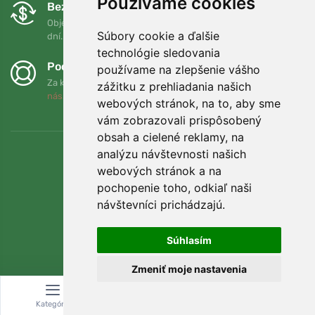
Používame cookies
Bezplatná výmena a vrátenie tovaru
Objednávku môžete kedykoľvek vrátiť alebo vymeniť do 90
Súbory cookie a ďalšie
dní.
technológie sledovania
Podporujeme Trees.org
používame na zlepšenie vášho
Za každú objednávku zasadíme strom! Prečítajte si viac
O
zážitku z prehliadania našich
nás
.
webových stránok, na to, aby sme
vám zobrazovali prispôsobený
obsah a cielené reklamy, na
analýzu návštevnosti našich
webových stránok a na
pochopenie toho, odkiaľ naši
návštevníci prichádzajú.
Súhlasím
Zmeniť moje nastavenia
© Topshelf s.r.o. Všetky práva vyhradené.
Kategória
Vyhľadávanie
Košík