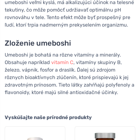
umeboshi veľmi kyslá, má alkalizujúci účinok na telesné
tekutiny, čo môže pomôcť udržiavať optimálnu pH
rovnováhu v tele. Tento efekt môže byť prospešný pre
ľudí, ktorí trpia nadmerným prekyselením organizmu.
Zloženie umeboshi
Umeboshi je bohatá na rôzne vitamíny a minerály.
Obsahuje napríklad
vitamín C
, vitamíny skupiny B,
železo, vápnik, fosfor a draslík. Ďalej sú zdrojom
rôznych bioaktívnych zlúčenín, ktoré prispievajú k jej
zdravotným prínosom. Tieto látky zahŕňajú polyfenoly a
flavonoidy, ktoré majú silné antioxidačné účinky.
Vyskúšajte naše prírodné produkty