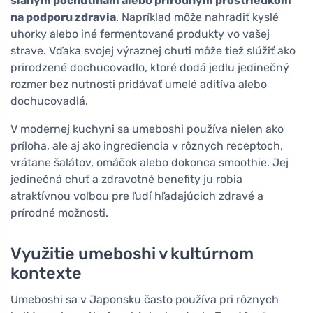
slaným pochutinám alebo prírodným prostriedkom
na podporu zdravia
. Napríklad môže nahradiť kyslé
uhorky alebo iné fermentované produkty vo vašej
strave. Vďaka svojej výraznej chuti môže tiež slúžiť ako
prirodzené dochucovadlo, ktoré dodá jedlu jedinečný
rozmer bez nutnosti pridávať umelé aditíva alebo
dochucovadlá.
V modernej kuchyni sa umeboshi používa nielen ako
príloha, ale aj ako ingrediencia v rôznych receptoch,
vrátane šalátov, omáčok alebo dokonca smoothie. Jej
jedinečná chuť a zdravotné benefity ju robia
atraktívnou voľbou pre ľudí hľadajúcich zdravé a
prírodné možnosti.
Využitie umeboshi v kultúrnom
kontexte
Umeboshi sa v Japonsku často používa pri rôznych