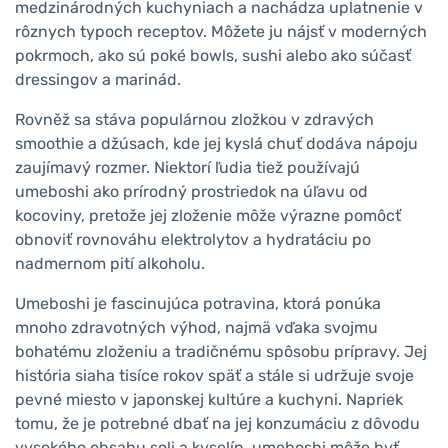
medzinárodných kuchyniach a nachádza uplatnenie v
rôznych typoch receptov. Môžete ju nájsť v moderných
pokrmoch, ako sú poké bowls, sushi alebo ako súčasť
dressingov a marinád.
Rovněž sa stáva populárnou zložkou v zdravých
smoothie a džúsach, kde jej kyslá chuť dodáva nápoju
zaujímavý rozmer. Niektorí ľudia tiež používajú
umeboshi ako prírodný prostriedok na úľavu od
kocoviny, pretože jej zloženie môže výrazne pomôcť
obnoviť rovnováhu elektrolytov a hydratáciu po
nadmernom pití alkoholu.
Umeboshi je fascinujúca potravina, ktorá ponúka
mnoho zdravotných výhod, najmä vďaka svojmu
bohatému zloženiu a tradičnému spôsobu prípravy. Jej
história siaha tisíce rokov späť a stále si udržuje svoje
pevné miesto v japonskej kultúre a kuchyni. Napriek
tomu, že je potrebné dbať na jej konzumáciu z dôvodu
vysokého obsahu soli a kyselín, umeboshi môže byť