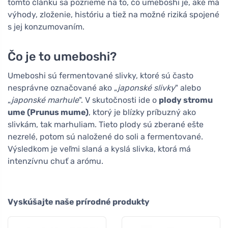
tomto článku sa pozrieme na to, čo umeboshi je, aké má
výhody, zloženie, históriu a tiež na možné riziká spojené
s jej konzumovaním.
Čo je to umeboshi?
Umeboshi sú fermentované slivky, ktoré sú často
nesprávne označované ako „
japonské slivky
" alebo
„
japonské marhule
". V skutočnosti ide o
plody stromu
ume (Prunus mume)
, ktorý je blízky príbuzný ako
slivkám, tak marhuliam. Tieto plody sú zberané ešte
nezrelé, potom sú naložené do soli a fermentované.
Výsledkom je veľmi slaná a kyslá slivka, ktorá má
intenzívnu chuť a arómu.
Vyskúšajte naše prírodné produkty