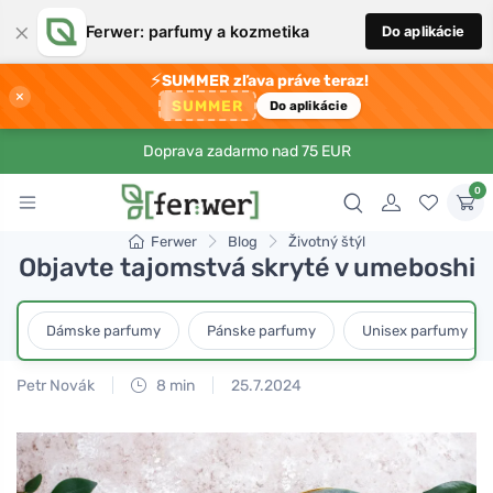
×
Ferwer: parfumy a kozmetika
Do aplikácie
⚡
SUMMER zľava práve teraz!
×
SUMMER
Do aplikácie
Doprava zadarmo nad 75 EUR
0
Ferwer
Blog
Životný štýl
Objavte tajomstvá skryté v umeboshi
Dámske parfumy
Pánske parfumy
Unisex parfumy
Petr Novák
8 min
25.7.2024