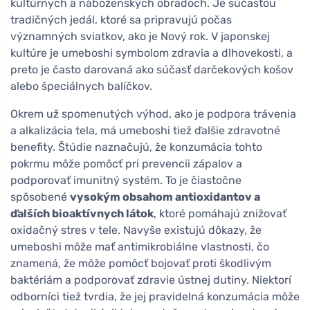
kultúrnych a náboženských obradoch. Je súčasťou
tradičných jedál, ktoré sa pripravujú počas
významných sviatkov, ako je Nový rok. V japonskej
kultúre je umeboshi symbolom zdravia a dlhovekosti, a
preto je často darovaná ako súčasť darčekových košov
alebo špeciálnych balíčkov.
Okrem už spomenutých výhod, ako je podpora trávenia
a alkalizácia tela, má umeboshi tiež ďalšie zdravotné
benefity. Štúdie naznačujú, že konzumácia tohto
pokrmu môže pomôcť pri prevencii zápalov a
podporovať imunitný systém. To je čiastočne
spôsobené
vysokým obsahom antioxidantov a
ďalších bioaktívnych látok
, ktoré pomáhajú znižovať
oxidačný stres v tele. Navyše existujú dôkazy, že
umeboshi môže mať antimikrobiálne vlastnosti, čo
znamená, že môže pomôcť bojovať proti škodlivým
baktériám a podporovať zdravie ústnej dutiny. Niektorí
odborníci tiež tvrdia, že jej pravidelná konzumácia môže