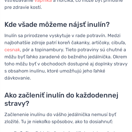
vstrebávanie
vápnika
a horčíka, čo môže byť prínosné
pre zdravie kostí.
Kde všade môžeme nájsť inulín?
Inulín sa prirodzene vyskytuje v rade potravín. Medzi
najbohatšie zdroje patrí koreň čakanky, artičoky, cibuľa,
cesnak
, pór a topinambury. Tieto potraviny sú chutné a
môžu byť ľahko zaradené do bežného jedálnička. Okrem
toho môžu byť v obchodoch dostupné aj doplnky stravy
s obsahom inulínu, ktoré umožňujú jeho ľahké
dávkovanie.
Ako začleniť inulín do každodennej
stravy?
Začlenenie inulínu do vášho jedálnička nemusí byť
zložité. Tu je niekoľko spôsobov, ako to dosiahnuť: