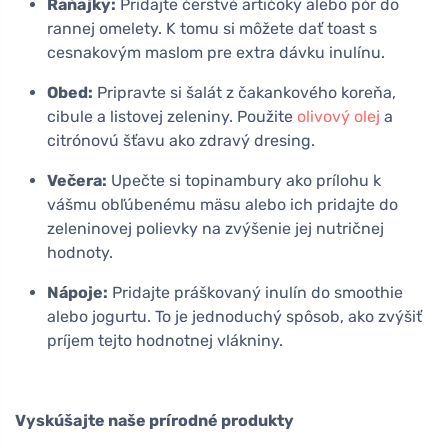
Raňajky:
Pridajte čerstvé artičoky alebo pór do
rannej omelety. K tomu si môžete dať toast s
cesnakovým maslom pre extra dávku inulínu.
Obed:
Pripravte si šalát z čakankového koreňa,
cibule a listovej zeleniny. Použite
olivový olej
a
citrónovú šťavu ako zdravý dresing.
Večera:
Upečte si topinambury ako prílohu k
vášmu obľúbenému mäsu alebo ich pridajte do
zeleninovej polievky na zvýšenie jej nutričnej
hodnoty.
Nápoje:
Pridajte práškovaný inulín do smoothie
alebo jogurtu. To je jednoduchý spôsob, ako zvýšiť
príjem tejto hodnotnej vlákniny.
Vyskúšajte naše prírodné produkty