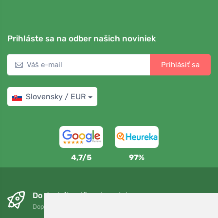
Prihláste sa na odber našich noviniek
Prihlásiť sa
Slovensky / EUR
4,7/5
97%
Do druhého dňa a bezplatne
Doprava zadarmo pri objednávkach nad 75 EUR