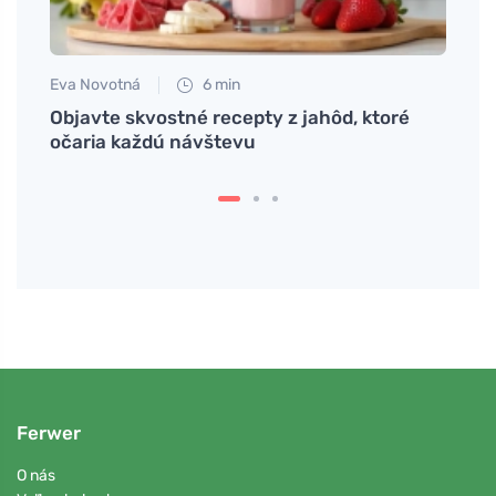
Eva Novotná
6 min
Petr N
iét
Objavte skvostné recepty z jahôd, ktoré
Čo ho
očaria každú návštevu
a krv
Ferwer
O nás