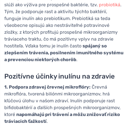
slúži ako výživa pre prospešné baktérie, tzv.
probiotiká
.
Tým, že podporuje rast a aktivitu týchto baktérií,
funguje inulín ako prebiotikum. Prebiotiká sa teda
všeobecne opisujú ako nestráviteľné potravinové
zložky, z ktorých profitujú prospešné mikroorganizmy
tráviaceho traktu, čo má pozitívny vplyv na zdravie
hostiteľa. Vďaka tomu je inulín často
spájaný so
zlepšením trávenia, posilnením imunitného systému
a prevenciou niektorých chorôb
.
Pozitívne účinky inulínu na zdravie
1. Podpora zdravej črevnej mikroflóry:
Črevná
mikroflóra, tvorená biliónmi mikroorganizmov, hrá
kľúčovú úlohu v našom zdraví. Inulín podporuje rast
bifidobaktérií a ďalších prospešných mikroorganizmov,
ktoré
napomáhajú pri trávení a môžu znižovať riziko
tráviacich ťažkostí
.