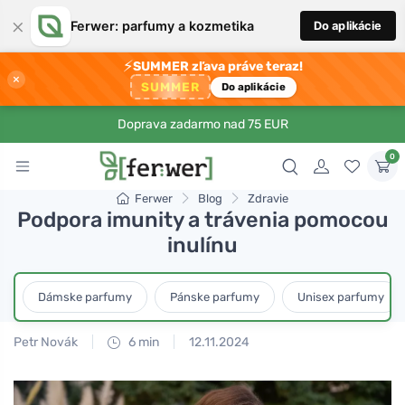
×
Ferwer: parfumy a kozmetika
Do aplikácie
⚡
SUMMER zľava práve teraz!
×
SUMMER
Do aplikácie
Doprava zadarmo nad 75 EUR
0
Ferwer
Blog
Zdravie
Podpora imunity a trávenia pomocou
inulínu
Dámske parfumy
Pánske parfumy
Unisex parfumy
Petr Novák
6 min
12.11.2024