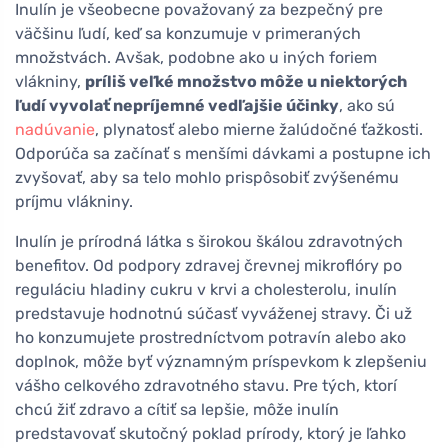
Inulín je všeobecne považovaný za bezpečný pre
väčšinu ľudí, keď sa konzumuje v primeraných
množstvách. Avšak, podobne ako u iných foriem
vlákniny,
príliš veľké množstvo môže u niektorých
ľudí vyvolať nepríjemné vedľajšie účinky
, ako sú
nadúvanie
, plynatosť alebo mierne žalúdočné ťažkosti.
Odporúča sa začínať s menšími dávkami a postupne ich
zvyšovať, aby sa telo mohlo prispôsobiť zvýšenému
príjmu vlákniny.
Inulín je prírodná látka s širokou škálou zdravotných
benefitov. Od podpory zdravej črevnej mikroflóry po
reguláciu hladiny cukru v krvi a cholesterolu, inulín
predstavuje hodnotnú súčasť vyváženej stravy. Či už
ho konzumujete prostredníctvom potravín alebo ako
doplnok, môže byť významným príspevkom k zlepšeniu
vášho celkového zdravotného stavu. Pre tých, ktorí
chcú žiť zdravo a cítiť sa lepšie, môže inulín
predstavovať skutočný poklad prírody, ktorý je ľahko