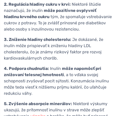
2. Regulácia hladiny cukru v krvi:
Niektoré štúdie
naznačujú, že inulín
môže pozitívne ovplyvniť
hladinu krvného cukru
tým, že spomaľuje vstrebávanie
cukrov z potravy. To je zvlášť prínosné pre diabetikov
alebo osoby s inzulínovou rezistenciou.
3. Zníženie hladiny cholesterolu:
Je dokázané, že
inulín môže prispievať k zníženiu hladiny LDL
cholesterolu, čo je známy rizikový faktor pre rozvoj
kardiovaskulárnych chorôb.
4. Podpora chudnutia:
Inulín
môže napomôcť pri
znižovaní telesnej hmotnosti
, a to vďaka svojej
schopnosti zvyšovať pocit sýtosti. Konzumácia inulínu
môže teda viesť k nižšiemu príjmu kalórií, čo uľahčuje
redukciu váhy.
5. Zvýšenie absorpcie minerálov:
Niektoré výskumy
ukazujú, že prítomnosť inulínu v strave môže zlepšiť