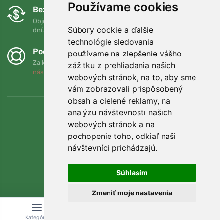
Používame cookies
Bezplatná výmena a vrátenie tovaru
Objednávku môžete kedykoľvek vrátiť alebo vymeniť do 90
Súbory cookie a ďalšie
dní.
technológie sledovania
Podporujeme Trees.org
používame na zlepšenie vášho
Za každú objednávku zasadíme strom! Prečítajte si viac
O
zážitku z prehliadania našich
nás
.
webových stránok, na to, aby sme
vám zobrazovali prispôsobený
obsah a cielené reklamy, na
analýzu návštevnosti našich
webových stránok a na
pochopenie toho, odkiaľ naši
návštevníci prichádzajú.
Súhlasím
Zmeniť moje nastavenia
© Topshelf s.r.o. Všetky práva vyhradené.
Kategória
Vyhľadávanie
Košík