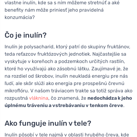
vlastne inulín, kde sa s ním môžeme stretnúť a aké
benefity nám môže priniesť jeho pravidelná
konzumácia?
Čo je inulín?
Inulín je polysacharid, ktorý patrí do skupiny fruktánov,
teda reťazcov fruktózových jednotiek. Najčastejšie sa
vyskytuje v koreňoch a podzemkoch určitých rastlín,
ktoré ho využívajú ako zásobnú látku. Zaujímavé je, že
na rozdiel od škrobov, inulín neukladá energiu pre nás
ľudí, ale skôr slúži ako energia pre prospešnú črevnú
mikroflóru. V našom tráviacom trakte sa totiž správa ako
rozpustná
vláknina
, čo znamená, že
nedochádza k jeho
úplnému tráveniu a vstrebávaniu v tenkom čreve
.
Ako funguje inulín v tele?
Inulín pôsobí v tele najmä v oblasti hrubého čreva, kde