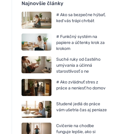
Najnovšie články
# Ako sa bezpečne hýbať,
keď vás trápi chrbát
# Funkčný systém na
papiere a účtenky krok za
krokom
Suché ruky od častého
umývania a účinná
starostlivosť o ne
# Ako zvládnuť stres z
práce a neniesť ho domov
Studené jedlá do práce
vám ušetria čas aj peniaze
Cvičenie na chodbe
funguje lepšie, ako si