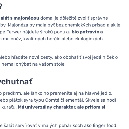
?
šalát s majonézou
doma, je dôležité zvoliť správne
loby. Majonéza by mala byť bez chemických prísad a ak je
hope Ferwer nájdete širokú ponuku
bio potravín a
ch majonéz, kvalitných horčíc alebo ekologických
lebo hľadáte nové cesty, ako obohatiť svoj jedálniček o
e nemal chýbať na vašom stole.
vychutnať
 predkrm, ale ľahko ho premeníte aj na hlavné jedlo.
lebo plátok syra typu Comté či ementál. Skvele sa hodí
 kuraťu.
Má univerzálny charakter, ale pritom si
e šalát servírovať v malých pohárikoch ako finger food.