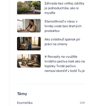
Záhrada bez veľkej údržby
je jednoduchšia, ako si
myslíte
Starostlivosť o vlasy v
tvrdej vode bez drahých
produktov
Ako zvládnuť spánok pri
práci na zmeny
# Recepty na využitie
tvrdého pečiva inak ako na
topinky Tvrdé pečivo
nemusí skončiť v koši! Tu je
Témy
Kozmetika
268