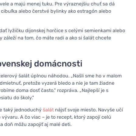
vele a majú menej tuku. Pre výraznejšiu chuť sa dá
cibuľka alebo čerstvé bylinky ako estragón alebo
ať lyžičku dijonskej horčice s celými semienkami alebo
 záleží na tom, čo máte radi a ako si šalát chcete
slovenskej domácnosti
zelerový šalát úplnou náhodou. „Našli sme ho v malom
 odmietnuť, pretože vyzerá bledo a nie je tam žiadne
robíme doma dosť často," rozpráva. „Najlepší je s
iatu do školy."
ôže taký jednoduchý
šalát
nájsť svoje miesto. Navyše učí
vývaru. A čo viac – je to recept, ktorý zapojí celú
a doň môžu zapojiť aj malé deti.