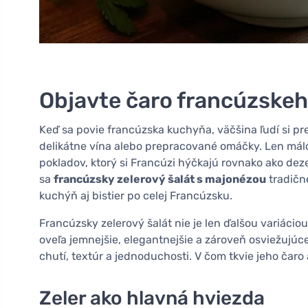
Objavte čaro francúzskeh
Keď sa povie francúzska kuchyňa, väčšina ľudí si pre
delikátne vína alebo prepracované omáčky. Len má
pokladov, ktorý si Francúzi hýčkajú rovnako ako dez
sa
francúzsky zelerový šalát s majonézou
tradičn
kuchýň aj bistier po celej Francúzsku.
Francúzsky zelerový šalát nie je len ďalšou variácio
oveľa jemnejšie, elegantnejšie a zároveň osviežujúc
chutí, textúr a jednoduchosti. V čom tkvie jeho čaro
Zeler ako hlavná hviezda