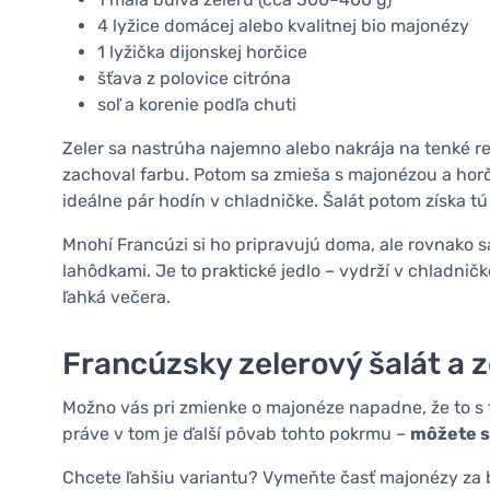
4 lyžice domácej alebo kvalitnej bio majonézy
1 lyžička dijonskej horčice
šťava z polovice citróna
soľ a korenie podľa chuti
Zeler sa nastrúha najemno alebo nakrája na tenké re
zachoval farbu. Potom sa zmieša s majonézou a horč
ideálne pár hodín v chladničke. Šalát potom získa t
Mnohí Francúzi si ho pripravujú doma, ale rovnako
lahôdkami. Je to praktické jedlo – vydrží v chladničk
ľahká večera.
Francúzsky zelerový šalát a z
Možno vás pri zmienke o majonéze napadne, že to s
práve v tom je ďalší pôvab tohto pokrmu –
môžete s
Chcete ľahšiu variantu? Vymeňte časť majonézy za bie