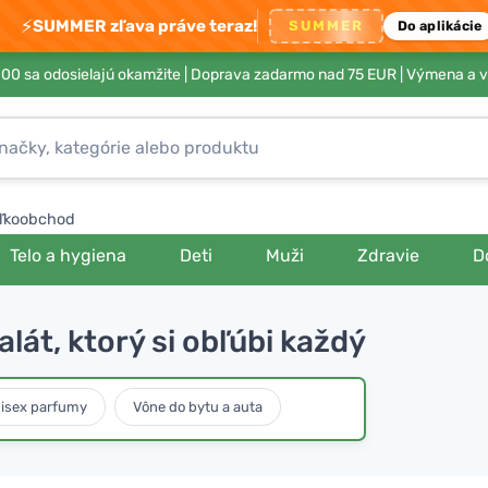
⚡
SUMMER zľava práve teraz!
SUMMER
Do aplikácie
00 sa odosielajú okamžite |
Doprava zadarmo nad 75 EUR
| Výmena a v
ľkoobchod
Telo a hygiena
Deti
Muži
Zdravie
D
lát, ktorý si obľúbi každý
isex parfumy
Vône do bytu a auta