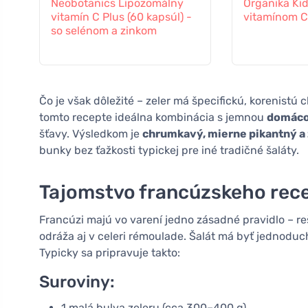
Neobotanics Lipozomálny
Organika Kid
vitamín C Plus (60 kapsúl) -
vitamínom C 
so selénom a zinkom
Čo je však dôležité – zeler má špecifickú, korenistú 
tomto recepte ideálna kombinácia s jemnou
domáco
šťavy. Výsledkom je
chrumkavý, mierne pikantný a
bunky bez ťažkosti typickej pre iné tradičné šaláty.
Tajomstvo francúzskeho rec
Francúzi majú vo varení jedno zásadné pravidlo – reš
odráža aj v celeri rémoulade. Šalát má byť jednodu
Typicky sa pripravuje takto:
Suroviny:
1 malá bulva zeleru (cca 300–400 g)