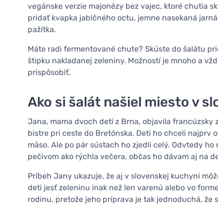
vegánske verzie majonézy bez vajec, ktoré chutia sk
pridať kvapka jablčného octu, jemne nasekaná jarná 
pažítka.
Máte radi fermentované chute? Skúste do šalátu prid
štipku nakladanej zeleniny. Možností je mnoho a vždy
prispôsobiť.
Ako si šalát našiel miesto v 
Jana, mama dvoch detí z Brna, objavila francúzsky 
bistre pri ceste do Bretónska. Deti ho chceli najprv
mäso. Ale po pár sústach ho zjedli celý. Odvtedy ho 
pečivom ako rýchla večera, občas ho dávam aj na des
Príbeh Jany ukazuje, že aj v slovenskej kuchyni m
deti jesť zeleninu inak než len varenú alebo vo forme 
rodinu, pretože jeho príprava je tak jednoduchá, že s