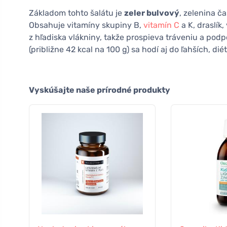
Základom tohto šalátu je
zeler bulvový
, zelenina č
Obsahuje vitamíny skupiny B,
vitamín C
a K, draslík
z hľadiska vlákniny, takže prospieva tráveniu a podp
(približne 42 kcal na 100 g) sa hodí aj do ľahších, dié
Vyskúšajte naše prírodné produkty