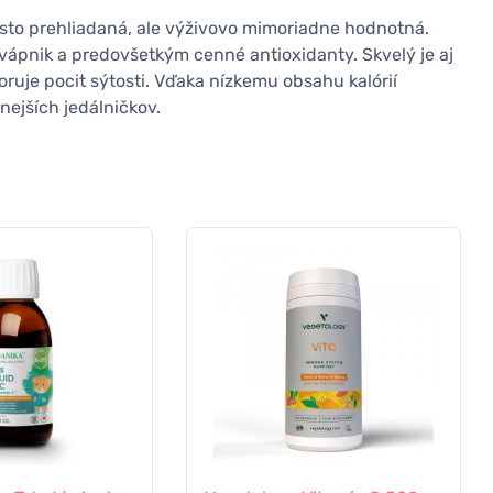
asto prehliadaná, ale výživovo mimoriadne hodnotná.
, vápnik a predovšetkým cenné antioxidanty. Skvelý je aj
oruje pocit sýtosti. Vďaka nízkemu obsahu kalórií
tnejších jedálničkov.