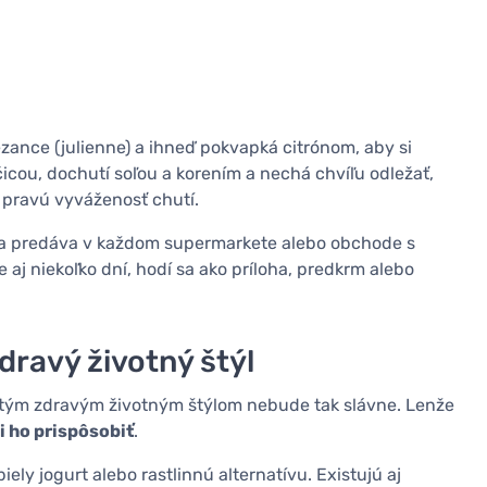
zance (julienne) a ihneď pokvapká citrónom, aby si
icou, dochutí soľou a korením a nechá chvíľu odležať,
ú pravú vyváženosť chutí.
 sa predáva v každom supermarkete alebo obchode s
e aj niekoľko dní, hodí sa ako príloha, predkrm alebo
dravý životný štýl
 tým zdravým životným štýlom nebude tak slávne. Lenže
i ho prispôsobiť
.
ly jogurt alebo rastlinnú alternatívu. Existujú aj