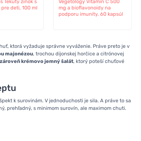
s Tekutý zinok s
Vegetology Vitamín C 500
pre deti, 100 ml
mg a bioflavonoidy na
podporu imunity, 60 kapsúl
chuť, ktorá vyžaduje správne vyváženie. Práve preto je v
u majonézou
, trochou dijonskej horčice a citrónovej
 zároveň krémovo jemný šalát
, ktorý poteší chuťové
eptu
pekt k surovinám. V jednoduchosti je sila. A práve to sa
chý, prehľadný, s minimom surovín, ale maximom chuti.