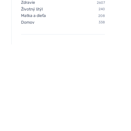
Neobotanics Lipo C s
Vegetology Opti3 
Zdravie
2607
rakytníkom (60 kapsúl) -
EPA & DHA s vitamí
Životný štýl
240
vysoko účinná forma
kapsúl
Matka a dieťa
208
Domov
338