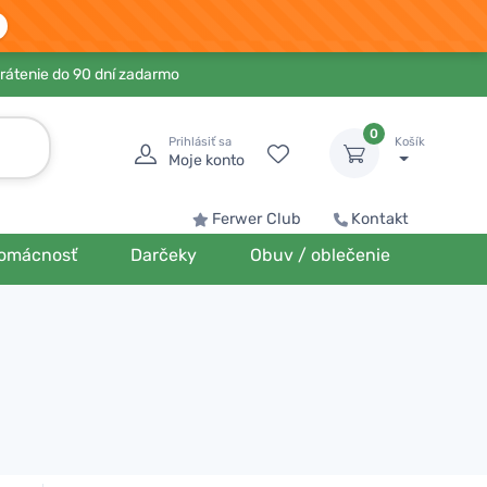
rátenie do 90 dní zadarmo
0
Prihlásiť sa
Košík
Moje konto
Ferwer Club
Kontakt
omácnosť
Darčeky
Obuv / oblečenie