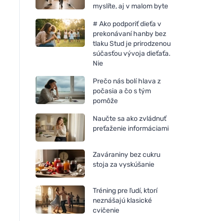
myslíte, aj v malom byte
# Ako podporiť dieťa v
prekonávaní hanby bez
tlaku Stud je prirodzenou
súčasťou vývoja dieťaťa.
Nie
Prečo nás bolí hlava z
počasia a čo s tým
pomôže
Naučte sa ako zvládnuť
preťaženie informáciami
Zaváraniny bez cukru
stoja za vyskúšanie
Tréning pre ľudí, ktorí
neznášajú klasické
cvičenie