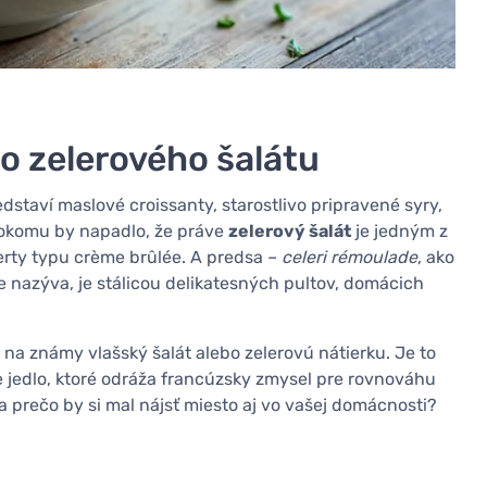
o zelerového šalátu
dstaví maslové croissanty, starostlivo pripravené syry,
lokomu by napadlo, že práve
zelerový šalát
je jedným z
erty typu crème brûlée. A predsa –
celeri rémoulade
, ako
e nazýva, je stálicou delikatesných pultov, domácich
u na známy vlašský šalát alebo zelerovú nátierku. Je to
e jedlo, ktoré odráža francúzsky zmysel pre rovnováhu
 a prečo by si mal nájsť miesto aj vo vašej domácnosti?