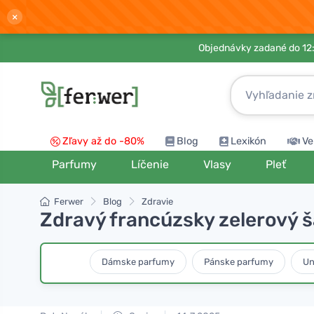
×
Objednávky zadané do 12:
Zľavy až do -80%
Blog
Lexikón
Ve
Parfumy
Líčenie
Vlasy
Pleť
Ferwer
Blog
Zdravie
Zdravý francúzsky zelerový ša
Dámske parfumy
Pánske parfumy
Un