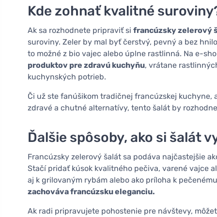
Kde zohnať kvalitné suroviny
Ak sa rozhodnete pripraviť si
francúzsky zelerový 
suroviny. Zeler by mal byť čerstvý, pevný a bez hni
to možné z bio vajec alebo úplne rastlinná. Na e-s
produktov pre zdravú kuchyňu
, vrátane rastlinný
kuchynských potrieb.
Či už ste fanúšikom tradičnej francúzskej kuchyne, a
zdravé a chutné alternatívy, tento šalát by rozhodn
Ďalšie spôsoby, ako si šalát 
Francúzsky zelerový šalát sa podáva najčastejšie ako
Stačí pridať kúsok kvalitného pečiva, varené vajce a
aj k grilovaným rybám alebo ako príloha k pečenému
zachováva francúzsku eleganciu.
Ak radi pripravujete pohostenie pre návštevy, môžet