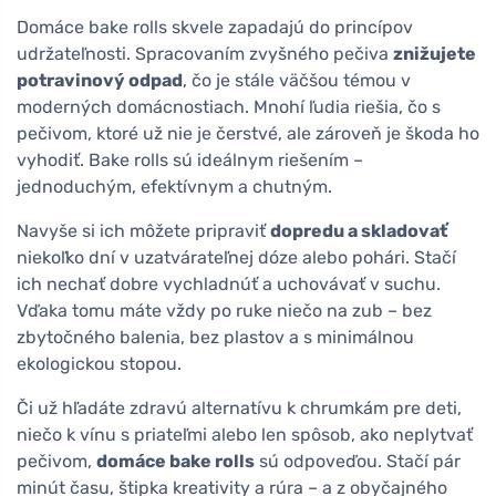
Domáce bake rolls skvele zapadajú do princípov
udržateľnosti. Spracovaním zvyšného pečiva
znižujete
potravinový odpad
, čo je stále väčšou témou v
moderných domácnostiach. Mnohí ľudia riešia, čo s
pečivom, ktoré už nie je čerstvé, ale zároveň je škoda ho
vyhodiť. Bake rolls sú ideálnym riešením –
jednoduchým, efektívnym a chutným.
Navyše si ich môžete pripraviť
dopredu a skladovať
niekoľko dní v uzatvárateľnej dóze alebo pohári. Stačí
ich nechať dobre vychladnúť a uchovávať v suchu.
Vďaka tomu máte vždy po ruke niečo na zub – bez
zbytočného balenia, bez plastov a s minimálnou
ekologickou stopou.
Či už hľadáte zdravú alternatívu k chrumkám pre deti,
niečo k vínu s priateľmi alebo len spôsob, ako neplytvať
pečivom,
domáce bake rolls
sú odpoveďou. Stačí pár
minút času, štipka kreativity a rúra – a z obyčajného