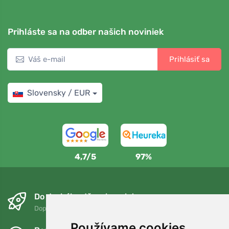
Prihláste sa na odber našich noviniek
Prihlásiť sa
Slovensky / EUR
4,7/5
97%
Do druhého dňa a bezplatne
Doprava zadarmo pri objednávkach nad 75 EUR
Používame cookies