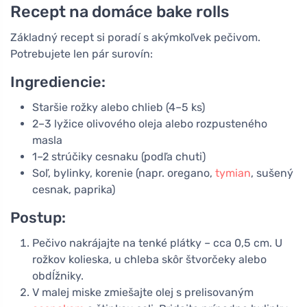
Recept na domáce bake rolls
Základný recept si poradí s akýmkoľvek pečivom.
Potrebujete len pár surovín:
Ingrediencie:
Staršie rožky alebo chlieb (4–5 ks)
2–3 lyžice olivového oleja alebo rozpusteného
masla
1–2 strúčiky cesnaku (podľa chuti)
Soľ, bylinky, korenie (napr. oregano,
tymian
, sušený
cesnak, paprika)
Postup:
Pečivo nakrájajte na tenké plátky – cca 0,5 cm. U
rožkov kolieska, u chleba skôr štvorčeky alebo
obdĺžniky.
V malej miske zmiešajte olej s prelisovaným