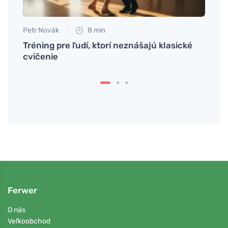
Petr Novák
8 min
Anna 
om
Tréning pre ľudí, ktorí neznášajú klasické
Sebaľ
cvičenie
šťast
Ferwer
O nás
Veľkoobchod