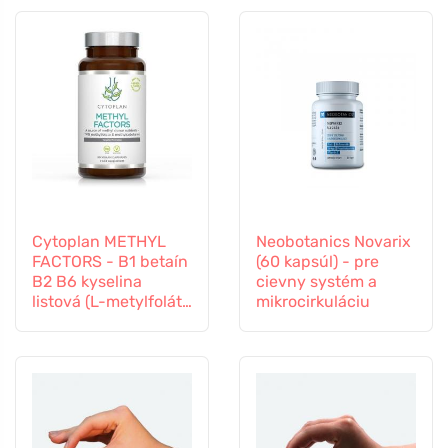
Cytoplan METHYL
Neobotanics Novarix
FACTORS - B1 betaín
(60 kapsúl) - pre
B2 B6 kyselina
cievny systém a
listová (L-metylfolát)
mikrocirkuláciu
vitamín B12 a zinok,
60 kapsúl