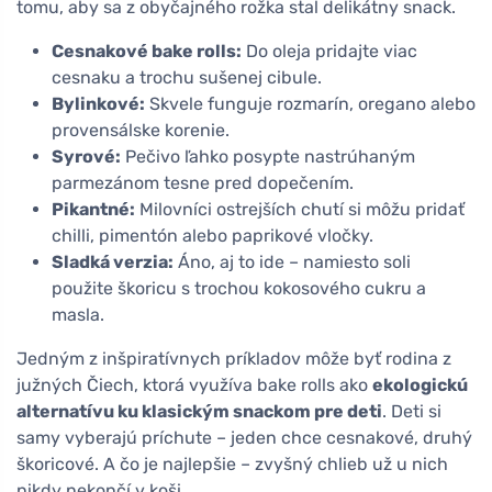
tomu, aby sa z obyčajného rožka stal delikátny snack.
Cesnakové bake rolls:
Do oleja pridajte viac
cesnaku a trochu sušenej cibule.
Bylinkové:
Skvele funguje rozmarín, oregano alebo
provensálske korenie.
Syrové:
Pečivo ľahko posypte nastrúhaným
parmezánom tesne pred dopečením.
Pikantné:
Milovníci ostrejších chutí si môžu pridať
chilli, pimentón alebo paprikové vločky.
Sladká verzia:
Áno, aj to ide – namiesto soli
použite škoricu s trochou kokosového cukru a
masla.
Jedným z inšpiratívnych príkladov môže byť rodina z
južných Čiech, ktorá využíva bake rolls ako
ekologickú
alternatívu ku klasickým snackom pre deti
. Deti si
samy vyberajú príchute – jeden chce cesnakové, druhý
škoricové. A čo je najlepšie – zvyšný chlieb už u nich
nikdy nekončí v koši.