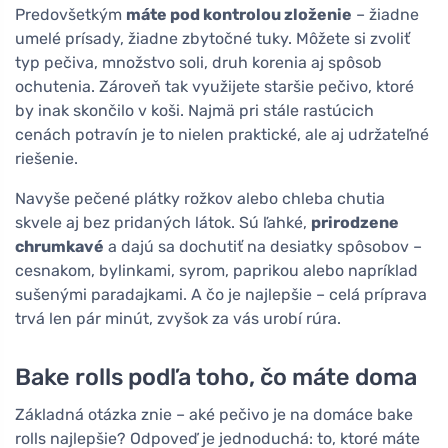
Predovšetkým
máte pod kontrolou zloženie
– žiadne
umelé prísady, žiadne zbytočné tuky. Môžete si zvoliť
typ pečiva, množstvo soli, druh korenia aj spôsob
ochutenia. Zároveň tak využijete staršie pečivo, ktoré
by inak skončilo v koši. Najmä pri stále rastúcich
cenách potravín je to nielen praktické, ale aj udržateľné
riešenie.
Navyše pečené plátky rožkov alebo chleba chutia
skvele aj bez pridaných látok. Sú ľahké,
prirodzene
chrumkavé
a dajú sa dochutiť na desiatky spôsobov –
cesnakom, bylinkami, syrom, paprikou alebo napríklad
sušenými paradajkami. A čo je najlepšie – celá príprava
trvá len pár minút, zvyšok za vás urobí rúra.
Bake rolls podľa toho, čo máte doma
Základná otázka znie – aké pečivo je na domáce bake
rolls najlepšie? Odpoveď je jednoduchá: to, ktoré máte