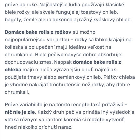
práve po ruke. Najčastejšie ľudia používajú klasické
biele rožky, ale skvele funguje aj toastový chlieb,
bagety, žemle alebo dokonca aj ražný kváskový chlieb.
Domáce bake rolls z rožkov
sú možno
najpopulárnejšou variantou – rožky sa ľahko krájajú na
kolieska a po upečení majú ideálnu veľkosť na
chrumkanie. Biele pečivo navyše dobre absorbuje
dochucovaciu zmes. Naopak
domáce bake rolls z
chleba
majú o niečo výraznejšiu chuť, najmä ak
použijete tmavý alebo semienkový chlieb. Plátky chleba
je vhodné nakrájať trochu tenšie než rožky, aby dobre
chrumkali.
Práve variabilita je na tomto recepte taká príťažlivá –
nič nie je zle
. Každý druh pečiva prináša iný výsledok a
vďaka rôznym variantom korenia si môžete vytvoriť
hneď niekoľko príchutí naraz.