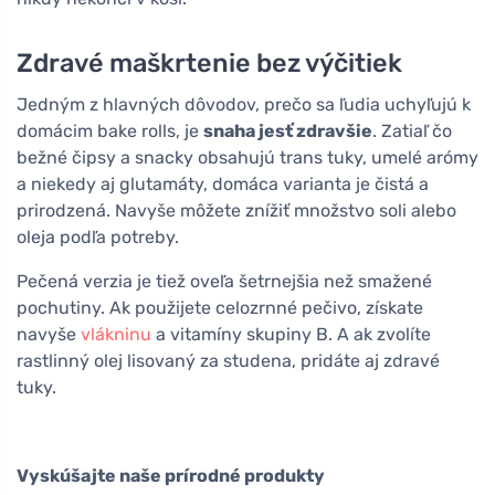
Zdravé maškrtenie bez výčitiek
Jedným z hlavných dôvodov, prečo sa ľudia uchyľujú k
domácim bake rolls, je
snaha jesť zdravšie
. Zatiaľ čo
bežné čipsy a snacky obsahujú trans tuky, umelé arómy
a niekedy aj glutamáty, domáca varianta je čistá a
prirodzená. Navyše môžete znížiť množstvo soli alebo
oleja podľa potreby.
Pečená verzia je tiež oveľa šetrnejšia než smažené
pochutiny. Ak použijete celozrnné pečivo, získate
navyše
vlákninu
a vitamíny skupiny B. A ak zvolíte
rastlinný olej lisovaný za studena, pridáte aj zdravé
tuky.
Vyskúšajte naše prírodné produkty