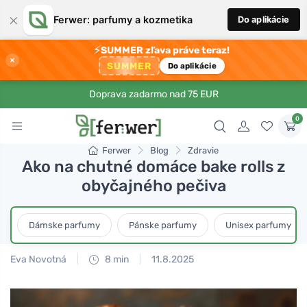
×
Ferwer: parfumy a kozmetika
Do aplikácie
⚡
SUMMER zľava práve teraz!
×
SUMMER
Do aplikácie
Doprava zadarmo nad 75 EUR
0
Ferwer
Blog
Zdravie
Ako na chutné domáce bake rolls z
obyčajného pečiva
Dámske parfumy
Pánske parfumy
Unisex parfumy
Eva Novotná
8 min
11.8.2025