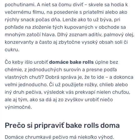
pochutinami. A niet sa čomu diviť – skvele sa hodia k
večernému filmu, na posedenie s priateľmi alebo ako
rýchly snack počas dňa. Lenže ako to už býva, pri
pohľade na zloženie tých kupovaných v obchode sa
mnohým zatočí hlava. Dlhý zoznam aditív, palmový olej,
konzervanty a často aj zbytočne vysoký obsah soli či
cukru.
Čo keby išlo urobiť
domáce bake rolls
úplne bez
chémie, z jednoduchých surovín a presne podľa
vlastných chutí? Dobrá správa je, že to ide – a dokonca
veľmi jednoducho. Či už použijete rožky, chlieb alebo
iný druh pečiva, výsledok vás prekvapí nielen chuťou,
ale aj tým, ako sa dá aj zo zvyškov urobiť niečo
výnimočné.
Prečo si pripraviť bake rolls doma
Domáce chrumkavé pečivo má niekoľko výhod.