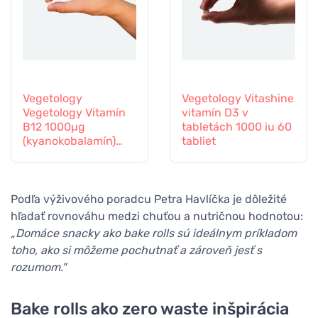
Vegetology
Vegetology Vitashine
Vegetology Vitamín
vitamín D3 v
B12 1000µg
tabletách 1000 iu 60
(kyanokobalamín)
tabliet
postupné
uvoľňovanie 60
tabliet
Podľa výživového poradcu Petra Havlíčka je dôležité
hľadať rovnováhu medzi chuťou a nutričnou hodnotou:
„Domáce snacky ako bake rolls sú ideálnym príkladom
toho, ako si môžeme pochutnať a zároveň jesť s
rozumom."
Bake rolls ako zero waste inšpirácia