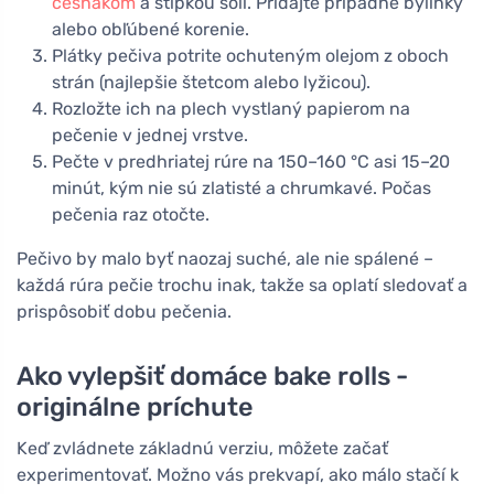
cesnakom
a štipkou soli. Pridajte prípadne bylinky
alebo obľúbené korenie.
Plátky pečiva potrite ochuteným olejom z oboch
strán (najlepšie štetcom alebo lyžicou).
Rozložte ich na plech vystlaný papierom na
pečenie v jednej vrstve.
Pečte v predhriatej rúre na 150–160 °C asi 15–20
minút, kým nie sú zlatisté a chrumkavé. Počas
pečenia raz otočte.
Pečivo by malo byť naozaj suché, ale nie spálené –
každá rúra pečie trochu inak, takže sa oplatí sledovať a
prispôsobiť dobu pečenia.
Ako vylepšiť domáce bake rolls -
originálne príchute
Keď zvládnete základnú verziu, môžete začať
experimentovať. Možno vás prekvapí, ako málo stačí k