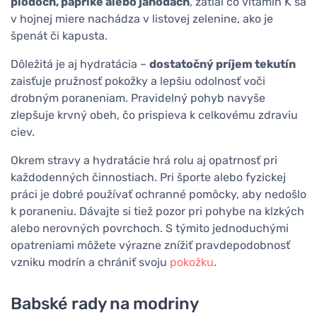
plodoch, paprike alebo jahodách
, zatiaľ čo vitamín K sa
v hojnej miere nachádza v listovej zelenine, ako je
špenát či kapusta.
Dôležitá je aj hydratácia –
dostatočný príjem tekutín
zaisťuje pružnosť pokožky a lepšiu odolnosť voči
drobným poraneniam. Pravidelný pohyb navyše
zlepšuje krvný obeh, čo prispieva k celkovému zdraviu
ciev.
Okrem stravy a hydratácie hrá rolu aj opatrnosť pri
každodenných činnostiach. Pri športe alebo fyzickej
práci je dobré používať ochranné pomôcky, aby nedošlo
k poraneniu. Dávajte si tiež pozor pri pohybe na klzkých
alebo nerovných povrchoch. S týmito jednoduchými
opatreniami môžete výrazne znížiť pravdepodobnosť
vzniku modrín a chrániť svoju
pokožku
.
Babské rady na modriny