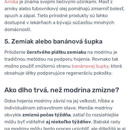
Arnika
je známa svojimi liečivými účinkami. Masť z
arniky alebo ľubovníkový olej pomáhajú zmierniť bolesť,
opuch a zápal. Tieto prírodné produkty sú ľahko
dostupné v lekárňach a bývajú súčasťou mnohých
domácností.
5. Zemiak alebo banánová šupka
Priloženie
čerstvého plátku zemiaku
na modrinu je
tradičnou metódou na podporu hojenia. Rovnako tak
možno použiť vnútornú stranu
banánovej šupky
, ktorá
obsahuje látky podporujúce regeneráciu pokožky.
Ako dlho trvá, než modrina zmizne?
Doba hojenia modriny závisí na jej veľkosti, hĺbke a
individuálnom zdravotnom stave. Menšie modriny
obvykle
zmiznú počas týždňa
, zatiaľ čo rozsiahlejšie
môžu byť viditeľné
aj niekoľko týždňov
. Babské rady
na modriny môžu tento proces urýchliť, ale dôležitá je aj