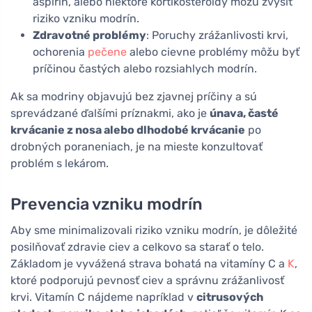
aspirín, alebo niektoré kortikosteroidy môžu zvýšiť
riziko vzniku modrín.
Zdravotné problémy
: Poruchy zrážanlivosti krvi,
ochorenia
pečene
alebo cievne problémy môžu byť
príčinou častých alebo rozsiahlych modrín.
Ak sa modriny objavujú bez zjavnej príčiny a sú
sprevádzané ďalšími príznakmi, ako je
únava, časté
krvácanie z nosa alebo dlhodobé krvácanie
po
drobných poraneniach, je na mieste konzultovať
problém s lekárom.
Prevencia vzniku modrín
Aby sme minimalizovali riziko vzniku modrín, je dôležité
posilňovať zdravie ciev a celkovo sa starať o telo.
Základom je vyvážená strava bohatá na vitamíny C a
K
,
ktoré podporujú pevnosť ciev a správnu zrážanlivosť
krvi. Vitamín C nájdeme napríklad v
citrusových