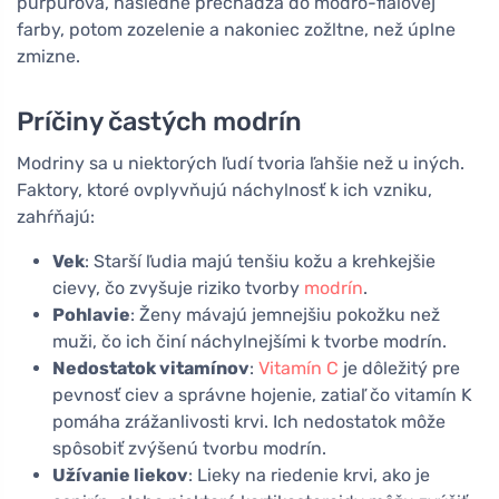
purpurová, následne prechádza do modro-fialovej
farby, potom zozelenie a nakoniec zožltne, než úplne
zmizne.
Príčiny častých modrín
Modriny sa u niektorých ľudí tvoria ľahšie než u iných.
Faktory, ktoré ovplyvňujú náchylnosť k ich vzniku,
zahŕňajú:
Vek
: Starší ľudia majú tenšiu kožu a krehkejšie
cievy, čo zvyšuje riziko tvorby
modrín
.
Pohlavie
: Ženy mávajú jemnejšiu pokožku než
muži, čo ich činí náchylnejšími k tvorbe modrín.
Nedostatok vitamínov
:
Vitamín C
je dôležitý pre
pevnosť ciev a správne hojenie, zatiaľ čo vitamín K
pomáha zrážanlivosti krvi. Ich nedostatok môže
spôsobiť zvýšenú tvorbu modrín.
Užívanie liekov
: Lieky na riedenie krvi, ako je