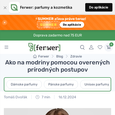
×
Ferwer: parfumy a kozmetika
Do aplikácie
⚡
SUMMER zľava práve teraz!
×
SUMMER
Do aplikácie
Doprava zadarmo nad 75 EUR
0
Ferwer
Blog
Zdravie
Ako na modriny pomocou overených
prírodných postupov
Dámske parfumy
Pánske parfumy
Unisex parfumy
Tomáš Dvořák
7 min
16.12.2024