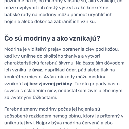
pozrieme na to, čo modriny vlastne sú, ako vznikajú, čo
môže ovplyvniť ich častý výskyt a aké konkrétne
babské rady na modriny môžu pomôcť urýchliť ich
hojenie alebo dokonca zabrániť ich vzniku.
Čo sú modriny a ako vznikajú?
Modrina je viditeľný prejav poranenia ciev pod kožou,
keď krv unikne do okolitého tkaniva a vytvorí
charakteristickú farebnú škvrnu. Najčastejším dôvodom
ich vzniku je
úraz
, napríklad úder, pád alebo tlak na
konkrétne miesto. Avšak niekedy môže modrina
vzniknúť
aj bez zjavnej príčiny
. Takéto prípady často
súvisia s oslabením ciev, nedostatkom živín alebo inými
zdravotnými ťažkosťami.
Farebné zmeny modriny počas jej hojenia sú
spôsobené rozkladom hemoglobínu, ktorý je prítomný v
uniknutej krvi. Najprv býva modrina červená alebo