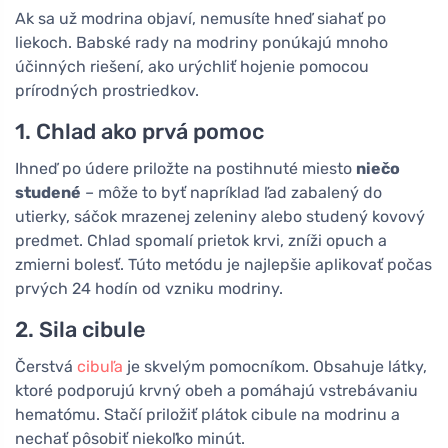
Ak sa už modrina objaví, nemusíte hneď siahať po
liekoch. Babské rady na modriny ponúkajú mnoho
účinných riešení, ako urýchliť hojenie pomocou
prírodných prostriedkov.
1. Chlad ako prvá pomoc
Ihneď po údere priložte na postihnuté miesto
niečo
studené
– môže to byť napríklad ľad zabalený do
utierky, sáčok mrazenej zeleniny alebo studený kovový
predmet. Chlad spomalí prietok krvi, zníži opuch a
zmierni bolesť. Túto metódu je najlepšie aplikovať počas
prvých 24 hodín od vzniku modriny.
2. Sila cibule
Čerstvá
cibuľa
je skvelým pomocníkom. Obsahuje látky,
ktoré podporujú krvný obeh a pomáhajú vstrebávaniu
hematómu. Stačí priložiť plátok cibule na modrinu a
nechať pôsobiť niekoľko minút.