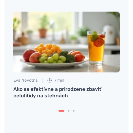
Eva Novotná
7 min
Anna 
Ako sa efektívne a prirodzene zbaviť
Zisti
celulitídy na stehnách