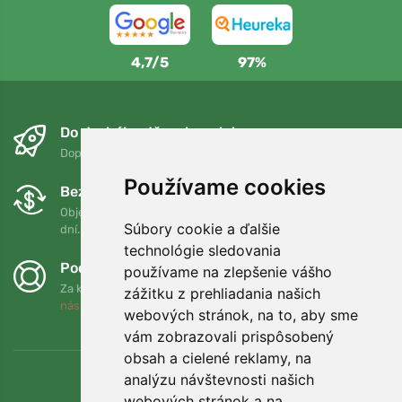
4,7/5
97%
Do druhého dňa a bezplatne
Doprava zadarmo pri objednávkach nad 75 EUR
Používame cookies
Bezplatná výmena a vrátenie tovaru
Objednávku môžete kedykoľvek vrátiť alebo vymeniť do 90
Súbory cookie a ďalšie
dní.
technológie sledovania
Podporujeme Trees.org
používame na zlepšenie vášho
Za každú objednávku zasadíme strom! Prečítajte si viac
O
zážitku z prehliadania našich
nás
.
webových stránok, na to, aby sme
vám zobrazovali prispôsobený
obsah a cielené reklamy, na
analýzu návštevnosti našich
webových stránok a na