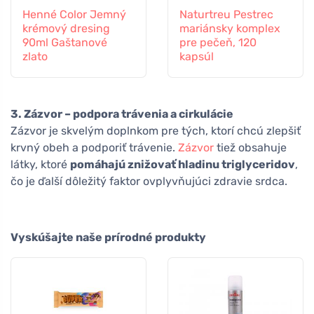
Henné Color Jemný
Naturtreu Pestrec
krémový dresing
mariánsky komplex
90ml Gaštanové
pre pečeň, 120
zlato
kapsúl
3. Zázvor – podpora trávenia a cirkulácie
Zázvor je skvelým doplnkom pre tých, ktorí chcú zlepšiť
krvný obeh a podporiť trávenie.
Zázvor
tiež obsahuje
látky, ktoré
pomáhajú znižovať hladinu triglyceridov
,
čo je ďalší dôležitý faktor ovplyvňujúci zdravie srdca.
Vyskúšajte naše prírodné produkty