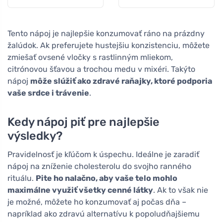
hmyzu
Tento nápoj je najlepšie konzumovať ráno na prázdny
žalúdok. Ak preferujete hustejšiu konzistenciu, môžete
zmiešať ovsené vločky s rastlinným mliekom,
citrónovou šťavou a trochou medu v mixéri. Takýto
nápoj
môže slúžiť ako zdravé raňajky, ktoré podporia
vaše srdce i trávenie
.
Kedy nápoj piť pre najlepšie
výsledky?
Pravidelnosť je kľúčom k úspechu. Ideálne je zaradiť
nápoj na zníženie cholesterolu do svojho ranného
rituálu.
Pite ho nalačno, aby vaše telo mohlo
maximálne využiť všetky cenné látky
. Ak to však nie
je možné, môžete ho konzumovať aj počas dňa –
napríklad ako zdravú alternatívu k popoludňajšiemu