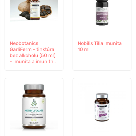
Neobotanics
Nobilis Tilia Imunita
GarliFerm - tinktúra
10 ml
bez alkoholu (50 ml)
- imunita a imunitný
systém