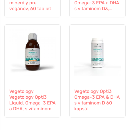
minerály pre
Omega-3 EPA a DHA
vegánov, 60 tabliet
s vitamínom D3,
tekutý 150 ml, bez
príchute
Vegetology
Vegetology Opti3
Vegetology Opti3
Omega-3 EPA & DHA
Liquid. Omega-3 EPA
s vitamínom D 60
a DHA, s vitamínom
kapsúl
D, 150 ml