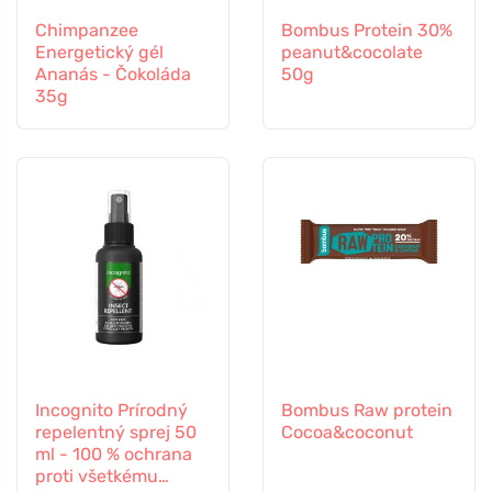
Chimpanzee
Bombus Protein 30%
Energetický gél
peanut&cocolate
Ananás - Čokoláda
50g
35g
Incognito Prírodný
Bombus Raw protein
repelentný sprej 50
Cocoa&coconut
ml - 100 % ochrana
proti všetkému