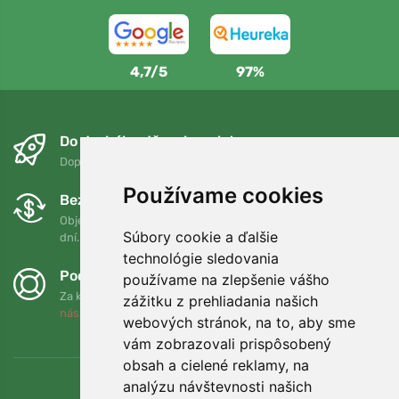
4,7/5
97%
Do druhého dňa a bezplatne
Doprava zadarmo pri objednávkach nad 75 EUR
Používame cookies
Bezplatná výmena a vrátenie tovaru
Objednávku môžete kedykoľvek vrátiť alebo vymeniť do 90
Súbory cookie a ďalšie
dní.
technológie sledovania
Podporujeme Trees.org
používame na zlepšenie vášho
Za každú objednávku zasadíme strom! Prečítajte si viac
O
zážitku z prehliadania našich
nás
.
webových stránok, na to, aby sme
vám zobrazovali prispôsobený
obsah a cielené reklamy, na
analýzu návštevnosti našich