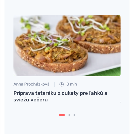
Anna Procházková
8 min
Anna 
Príprava tataráku z cukety pre ľahkú a
Čo ro
cie
sviežu večeru
ju zv