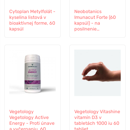
Cytoplan Metylfolát -
Neobotanics
kyselina listová v
Imunacut Forte (60
bioaktívnej forme, 60
kapsúl) - na
kapsúl
posilnenie
imunitného systému
Vegetology
Vegetology Vitashine
Vegetology Active
vitamín D3 v
Energy - Proti únave
tabletách 1000 iu 60
a vyčerpaniu, 60
tabliet