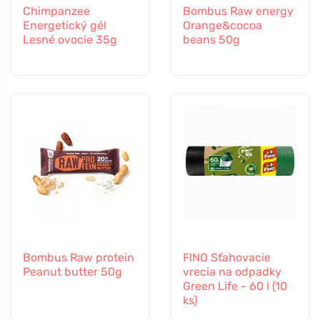
Chimpanzee
Bombus Raw energy
Energetický gél
Orange&cocoa
Lesné ovocie 35g
beans 50g
Bombus Raw protein
FINO Sťahovacie
Peanut butter 50g
vrecia na odpadky
Green Life - 60 l (10
ks)