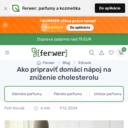
×
Ferwer: parfumy a kozmetika
Do aplikácie
⚡
SUMMER zľava práve teraz!
×
SUMMER
Do aplikácie
Doprava zadarmo nad 75 EUR
0
Ferwer
Blog
Zdravie
Ako pripraviť domáci nápoj na
zníženie cholesterolu
Dámske parfumy
Pánske parfumy
Unisex parfumy
Petr Novák
6 min
9.12.2024