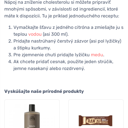
Nápoj na zníženie cholesterolu si môžete pripraviť
mnohými spôsobmi, v závislosti od ingrediencií, ktoré
máte k dispozícii. Tu je príklad jednoduchého receptu:
Vymačkajte šťavu z jedného citróna a zmiešajte ju s
teplou
vodou
(asi 300 ml).
Pridajte nastrúhaný čerstvý zázvor (asi pol lyžičky)
a štipku kurkumy.
Pre zjemnenie chuti pridajte lyžičku
medu
.
Ak chcete pridať cesnak, použite jeden strúčik,
jemne nasekaný alebo rozdrvený.
Vyskúšajte naše prírodné produkty