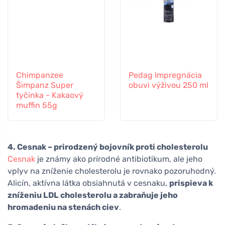
Chimpanzee
Pedag Impregnácia
Šimpanz Super
obuvi výživou 250 ml
tyčinka - Kakaový
muffin 55g
4. Cesnak – prirodzený bojovník proti cholesterolu
Cesnak
je známy ako prírodné antibiotikum, ale jeho
vplyv na zníženie cholesterolu je rovnako pozoruhodný.
Alicín, aktívna látka obsiahnutá v cesnaku,
prispieva k
zníženiu LDL cholesterolu a zabraňuje jeho
hromadeniu na stenách ciev
.