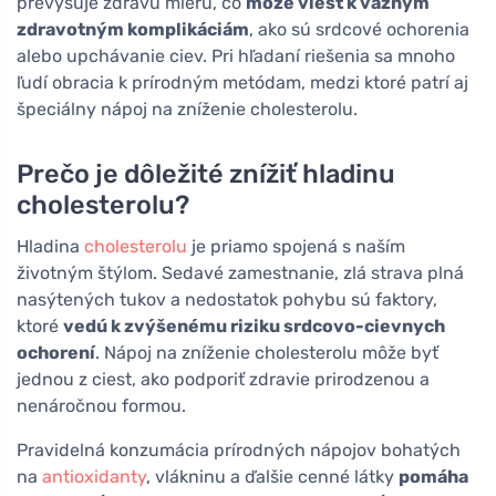
prevyšuje zdravú mieru, čo
môže viesť k vážnym
zdravotným komplikáciám
, ako sú srdcové ochorenia
alebo upchávanie ciev. Pri hľadaní riešenia sa mnoho
ľudí obracia k prírodným metódam, medzi ktoré patrí aj
špeciálny nápoj na zníženie cholesterolu.
Prečo je dôležité znížiť hladinu
cholesterolu?
Hladina
cholesterolu
je priamo spojená s naším
životným štýlom. Sedavé zamestnanie, zlá strava plná
nasýtených tukov a nedostatok pohybu sú faktory,
ktoré
vedú k zvýšenému riziku srdcovo-cievnych
ochorení
. Nápoj na zníženie cholesterolu môže byť
jednou z ciest, ako podporiť zdravie prirodzenou a
nenáročnou formou.
Pravidelná konzumácia prírodných nápojov bohatých
na
antioxidanty
, vlákninu a ďalšie cenné látky
pomáha