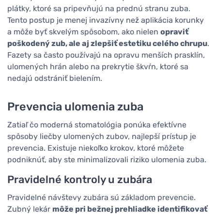
plátky, ktoré sa pripevňujú na prednú stranu zuba.
Tento postup je menej invazívny než aplikácia korunky
a môže byť skvelým spôsobom, ako nielen
opraviť
poškodený zub, ale aj zlepšiť estetiku celého chrupu
.
Fazety sa často používajú na opravu menších prasklín,
ulomených hrán alebo na prekrytie škvŕn, ktoré sa
nedajú odstrániť bielením.
Prevencia ulomenia zuba
Zatiaľ čo moderná stomatológia ponúka efektívne
spôsoby liečby ulomených zubov, najlepší prístup je
prevencia. Existuje niekoľko krokov, ktoré môžete
podniknúť, aby ste minimalizovali riziko ulomenia zuba.
Pravidelné kontroly u zubára
Pravidelné návštevy zubára sú základom prevencie.
Zubný lekár
môže pri bežnej prehliadke identifikovať