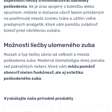
úspešnosť liečby a minimalizovať následky
poškodenia
. Ak je úraz spojený s bolesťou alebo
opuchom, môžete si dočasne uľaviť ľadom priloženým
na postihnuté miesto zvonku tváre a užitím voľne
predajných analgetík, ktoré vám pomôžu zvládnuť
bolesť pred návštevou zubára.
Možnosti liečby ulomeného zuba
Rozsah a typ liečby závisí od veľkosti a miesta
poškodenia zuba. Moderná stomatológia dnes ponúka
rad pokročilých riešení, ktoré vám
môžu pomôcť
obnoviť nielen funkčnosť, ale aj estetiku
poškodeného zuba
.
Vyskúšajte naše prírodné produkty