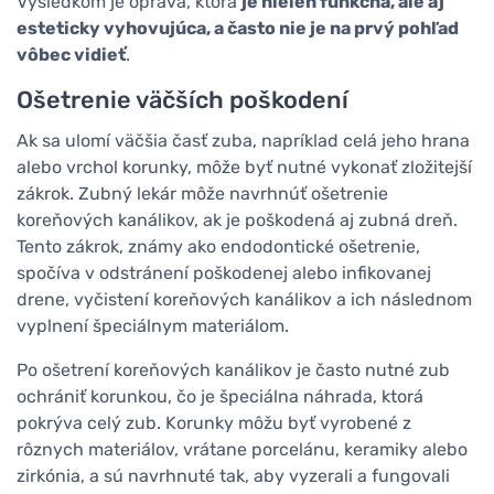
Výsledkom je oprava, ktorá
je nielen funkčná, ale aj
esteticky vyhovujúca, a často nie je na prvý pohľad
vôbec vidieť
.
Ošetrenie väčších poškodení
Ak sa ulomí väčšia časť zuba, napríklad celá jeho hrana
alebo vrchol korunky, môže byť nutné vykonať zložitejší
zákrok. Zubný lekár môže navrhnúť ošetrenie
koreňových kanálikov, ak je poškodená aj zubná dreň.
Tento zákrok, známy ako endodontické ošetrenie,
spočíva v odstránení poškodenej alebo infikovanej
drene, vyčistení koreňových kanálikov a ich následnom
vyplnení špeciálnym materiálom.
Po ošetrení koreňových kanálikov je často nutné zub
ochrániť korunkou, čo je špeciálna náhrada, ktorá
pokrýva celý zub. Korunky môžu byť vyrobené z
rôznych materiálov, vrátane porcelánu, keramiky alebo
zirkónia, a sú navrhnuté tak, aby vyzerali a fungovali