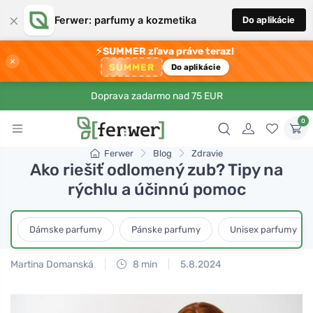
×
Ferwer: parfumy a kozmetika
Do aplikácie
⚡
SUMMER zľava práve teraz!
×
SUMMER
Do aplikácie
Doprava zadarmo nad 75 EUR
0
Ferwer
Blog
Zdravie
Ako riešiť odlomený zub? Tipy na
rýchlu a účinnú pomoc
Dámske parfumy
Pánske parfumy
Unisex parfumy
Martina Domanská
8 min
5.8.2024