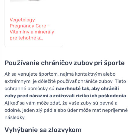
Vegetology
Pregnancy Care -
Vitamíny a minerály
pre tehotné a
dojčiace ženy, 60
tabliet
Používanie chráničov zubov pri športe
Ak sa venujete športom, najmä kontaktným alebo
extrémnym, je dôležité používať chrániče zubov. Tieto
ochranné pomôcky sú
navrhnuté tak, aby chránili
zuby pred nárazmi a znižovali riziko ich poškodenia
.
Aj keď sa vám môže zdať, že vaše zuby sú pevné a
odolné, jeden zlý pád alebo úder môže mať nepríjemné
následky.
Vyhýbanie sa zlozvykom