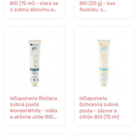
BIO (75 ml) - stará sa
BIO (50 g) - bez
o zubnú sklovinu a
fluoridu, s
ďasná
organickým
výťažkom z nechtíka
lekárskeho
laSaponaria Bieliaca
laSaponaria
zubná pasta
Ochranná zubná
WonderWhite - mäta
pasta - zázvor a
a aktívne uhlie BIO
citrón BIO (75 ml)
(75 ml)