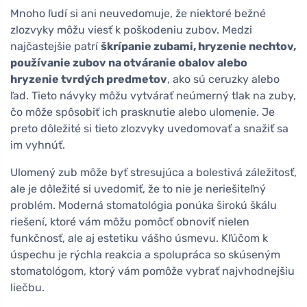
Mnoho ľudí si ani neuvedomuje, že niektoré bežné
zlozvyky môžu viesť k poškodeniu zubov. Medzi
najčastejšie patrí
škrípanie zubami, hryzenie nechtov,
používanie zubov na otváranie obalov alebo
hryzenie tvrdých predmetov
, ako sú ceruzky alebo
ľad. Tieto návyky môžu vytvárať neúmerný tlak na zuby,
čo môže spôsobiť ich prasknutie alebo ulomenie. Je
preto dôležité si tieto zlozvyky uvedomovať a snažiť sa
im vyhnúť.
Ulomený zub môže byť stresujúca a bolestivá záležitosť,
ale je dôležité si uvedomiť, že to nie je neriešiteľný
problém. Moderná stomatológia ponúka širokú škálu
riešení, ktoré vám môžu pomôcť obnoviť nielen
funkčnosť, ale aj estetiku vášho úsmevu. Kľúčom k
úspechu je rýchla reakcia a spolupráca so skúseným
stomatológom, ktorý vám pomôže vybrať najvhodnejšiu
liečbu.