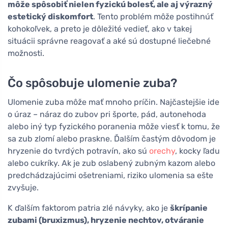
môže spôsobiť nielen fyzickú bolesť, ale aj výrazný
estetický diskomfort
. Tento problém môže postihnúť
kohokoľvek, a preto je dôležité vedieť, ako v takej
situácii správne reagovať a aké sú dostupné liečebné
možnosti.
Čo spôsobuje ulomenie zuba?
Ulomenie zuba môže mať mnoho príčin. Najčastejšie ide
o úraz – náraz do zubov pri športe, pád, autonehoda
alebo iný typ fyzického poranenia môže viesť k tomu, že
sa zub zlomí alebo praskne. Ďalším častým dôvodom je
hryzenie do tvrdých potravín, ako sú
orechy
, kocky ľadu
alebo cukríky. Ak je zub oslabený zubným kazom alebo
predchádzajúcimi ošetreniami, riziko ulomenia sa ešte
zvyšuje.
K ďalším faktorom patria zlé návyky, ako je
škrípanie
zubami (bruxizmus), hryzenie nechtov, otváranie