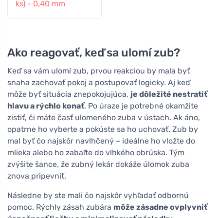
ks) - 0,40 mm
Ako reagovať, keď sa ulomí zub?
Keď sa vám ulomí zub, prvou reakciou by mala byť
snaha zachovať pokoj a postupovať logicky. Aj keď
môže byť situácia znepokojujúca,
je dôležité nestratiť
hlavu a rýchlo konať
. Po úraze je potrebné okamžite
zistiť, či máte časť ulomeného zuba v ústach. Ak áno,
opatrne ho vyberte a pokúste sa ho uchovať. Zub by
mal byť čo najskôr navlhčený – ideálne ho vložte do
mlieka alebo ho zabaľte do vlhkého obrúska. Tým
zvýšite šance, že zubný lekár dokáže úlomok zuba
znova pripevniť.
Následne by ste mali čo najskôr vyhľadať odbornú
pomoc. Rýchly zásah zubára
môže zásadne ovplyvniť