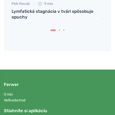
Petr Novák
9 min
Tomáš
okoch
Lymfatická stagnácia v tvári spôsobuje
Ako p
opuchy
jedál
Ferwer
O nás
Veľkoobchod
Stiahnite si aplikáciu