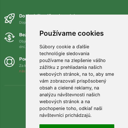
Do druhého dňa a bezplatne
Doprava zadarmo pri objednávkach nad 75 EUR
Používame cookies
Bezplatná výmena a vrátenie tovaru
Objednávku môžete kedykoľvek vrátiť alebo vymeniť do 90
Súbory cookie a ďalšie
dní.
technológie sledovania
Podporujeme Trees.org
používame na zlepšenie vášho
Za každú objednávku zasadíme strom! Prečítajte si viac
O
zážitku z prehliadania našich
nás
.
webových stránok, na to, aby sme
vám zobrazovali prispôsobený
obsah a cielené reklamy, na
analýzu návštevnosti našich
webových stránok a na
pochopenie toho, odkiaľ naši
návštevníci prichádzajú.