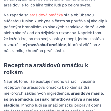
arašidov je to, čo láka toľko ľudí po celom svete.
Na západe sa
arašidová omáčka
stala obľúbenou
súčasťou fusion kuchyne a často sa používa aj ako dip k
pečeným hranolkám zo sladkých zemiakov, do zálievok
alebo ako základ do ázijských rezancov. Napriek tomu,
že každá krajina má svoj vlastný recept, jedno zostáva
rovnaké –
výrazná chuť arašidov
, ktorú si väčšina z
nás zamiluje hneď na prvé sústo.
Recept na arašidovú omáčku k
rolkám
Napriek tomu, že existuje mnoho variácií, väčšina
receptov na arašidovú omáčku k rolkám sa drží
niekoľkých základných ingrediencií:
arašidové maslo
,
sójová omáčka
,
cesnak
,
limetková šťava
a
nejaké
sladidlo
. Mnoho ľudí sa snaží omáčku pripraviť doma,