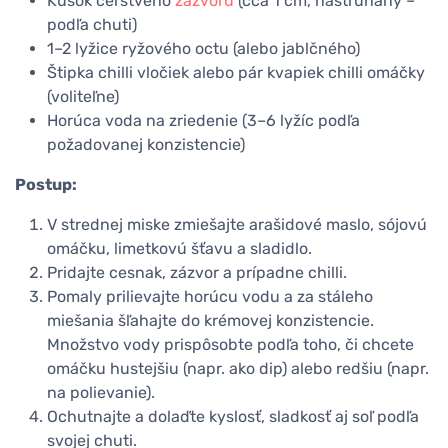
Kúsok čerstvého
zázvoru
(cca 1 cm, nastrúhaný –
podľa chuti)
1–2 lyžice ryžového octu (alebo jablčného)
Štipka chilli vločiek alebo pár kvapiek chilli omáčky
(voliteľne)
Horúca voda na zriedenie (3–6 lyžíc podľa
požadovanej konzistencie)
Postup:
V strednej miske zmiešajte arašidové maslo, sójovú
omáčku, limetkovú šťavu a sladidlo.
Pridajte cesnak, zázvor a prípadne chilli.
Pomaly prilievajte horúcu vodu a za stáleho
miešania šľahajte do krémovej konzistencie.
Množstvo vody prispôsobte podľa toho, či chcete
omáčku hustejšiu (napr. ako dip) alebo redšiu (napr.
na polievanie).
Ochutnajte a dolaďte kyslosť, sladkosť aj soľ podľa
svojej chuti.