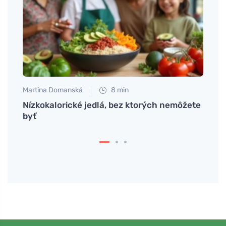
Martina Domanská
8 min
Tomáš
com
Nízkokalorické jedlá, bez ktorých nemôžete
Objav
byť
svoji