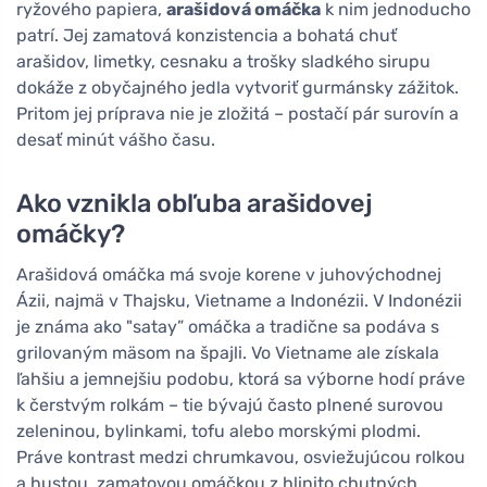
ryžového papiera,
arašidová omáčka
k nim jednoducho
patrí. Jej zamatová konzistencia a bohatá chuť
arašidov, limetky, cesnaku a trošky sladkého sirupu
dokáže z obyčajného jedla vytvoriť gurmánsky zážitok.
Pritom jej príprava nie je zložitá – postačí pár surovín a
desať minút vášho času.
Ako vznikla obľuba arašidovej
omáčky?
Arašidová omáčka má svoje korene v juhovýchodnej
Ázii, najmä v Thajsku, Vietname a Indonézii. V Indonézii
je známa ako "satay” omáčka a tradične sa podáva s
grilovaným mäsom na špajli. Vo Vietname ale získala
ľahšiu a jemnejšiu podobu, ktorá sa výborne hodí práve
k čerstvým rolkám – tie bývajú často plnené surovou
zeleninou, bylinkami, tofu alebo morskými plodmi.
Práve kontrast medzi chrumkavou, osviežujúcou rolkou
a hustou, zamatovou omáčkou z hlinito chutných