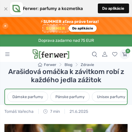
×
Ferwer: parfumy a kozmetika
Do aplikácie
⚡
SUMMER zľava práve teraz!
×
SUMMER
Do aplikácie
Doprava zadarmo nad 75 EUR
0
Ferwer
Blog
Zdravie
Arašidová omáčka k závitkom robí z
každého jedla zážitok
Dámske parfumy
Pánske parfumy
Unisex parfumy
Tomáš Vařecha
7 min
21.6.2025