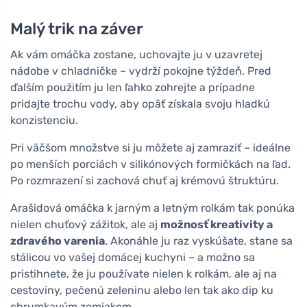
Malý trik na záver
Ak vám omáčka zostane, uchovajte ju v uzavretej
nádobe v chladničke – vydrží pokojne týždeň. Pred
ďalším použitím ju len ľahko zohrejte a prípadne
pridajte trochu vody, aby opäť získala svoju hladkú
konzistenciu.
Pri väčšom množstve si ju môžete aj zamraziť – ideálne
po menších porciách v silikónových formičkách na ľad.
Po rozmrazení si zachová chuť aj krémovú štruktúru.
Arašidová omáčka k jarným a letným rolkám tak ponúka
nielen chuťový zážitok, ale aj
možnosť kreativity a
zdravého varenia
. Akonáhle ju raz vyskúšate, stane sa
stálicou vo vašej domácej kuchyni – a možno sa
pristihnete, že ju používate nielen k rolkám, ale aj na
cestoviny, pečenú zeleninu alebo len tak ako dip ku
chrumkavým zemiakom.