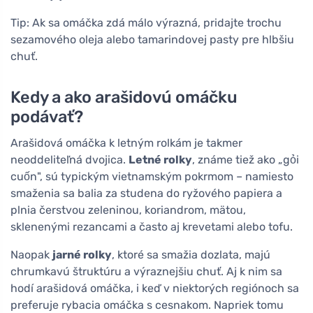
Tip: Ak sa omáčka zdá málo výrazná, pridajte trochu
sezamového oleja alebo tamarindovej pasty pre hlbšiu
chuť.
Kedy a ako arašidovú omáčku
podávať?
Arašidová omáčka k letným rolkám je takmer
neoddeliteľná dvojica.
Letné rolky
, známe tiež ako „gỏi
cuốn", sú typickým vietnamským pokrmom – namiesto
smaženia sa balia za studena do ryžového papiera a
plnia čerstvou zeleninou, koriandrom, mätou,
sklenenými rezancami a často aj krevetami alebo tofu.
Naopak
jarné rolky
, ktoré sa smažia dozlata, majú
chrumkavú štruktúru a výraznejšiu chuť. Aj k nim sa
hodí arašidová omáčka, i keď v niektorých regiónoch sa
preferuje rybacia omáčka s cesnakom. Napriek tomu