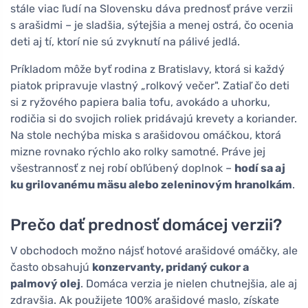
stále viac ľudí na Slovensku dáva prednosť práve verzii
s arašidmi – je sladšia, sýtejšia a menej ostrá, čo ocenia
deti aj tí, ktorí nie sú zvyknutí na pálivé jedlá.
Príkladom môže byť rodina z Bratislavy, ktorá si každý
piatok pripravuje vlastný „rolkový večer". Zatiaľ čo deti
si z ryžového papiera balia tofu, avokádo a uhorku,
rodičia si do svojich roliek pridávajú krevety a koriander.
Na stole nechýba miska s arašidovou omáčkou, ktorá
mizne rovnako rýchlo ako rolky samotné. Práve jej
všestrannosť z nej robí obľúbený doplnok –
hodí sa aj
ku grilovanému mäsu alebo zeleninovým hranolkám
.
Prečo dať prednosť domácej verzii?
V obchodoch možno nájsť hotové arašidové omáčky, ale
často obsahujú
konzervanty, pridaný cukor a
palmový olej
. Domáca verzia je nielen chutnejšia, ale aj
zdravšia. Ak použijete 100% arašidové maslo, získate