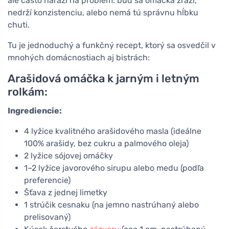
ale často narazí na problém: buď sa omáčka zrazí,
nedrží konzistenciu, alebo nemá tú správnu hĺbku
chuti.
Tu je jednoduchý a funkčný recept, ktorý sa osvedčil v
mnohých domácnostiach aj bistrách:
Arašidová omáčka k jarným i letným
rolkám:
Ingrediencie:
4 lyžice kvalitného arašidového masla (ideálne
100% arašidy, bez cukru a palmového oleja)
2 lyžice sójovej omáčky
1–2 lyžice javorového sirupu alebo medu (podľa
preferencie)
Šťava z jednej limetky
1 strúčik cesnaku (na jemno nastrúhaný alebo
prelisovaný)