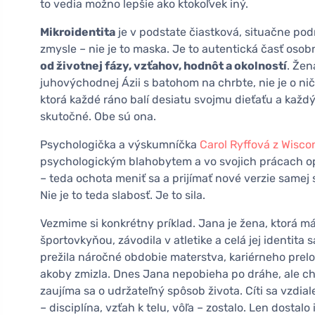
to vedia možno lepšie ako ktokoľvek iný.
Mikroidentita
je v podstate čiastková, situačne pod
zmysle – nie je to maska. Je to autentická časť osob
od životnej fázy, vzťahov, hodnôt a okolností
. Žen
juhovýchodnej Ázii s batohom na chrbte, nie je o nič 
ktorá každé ráno balí desiatu svojmu dieťaťu a každý
skutočné. Obe sú ona.
Psychologička a výskumníčka
Carol Ryffová z Wisco
psychologickým blahobytem a vo svojich prácach o
– teda ochota meniť sa a prijímať nové verzie samej
Nie je to teda slabosť. Je to sila.
Vezmime si konkrétny príklad. Jana je žena, ktorá m
športovkyňou, závodila v atletike a celá jej identita s
prežila náročné obdobie materstva, kariérneho prelo
akoby zmizla. Dnes Jana nepobieha po dráhe, ale cho
zaujíma sa o udržateľný spôsob života. Cíti sa vzdial
– disciplína, vzťah k telu, vôľa – zostalo. Len dostal