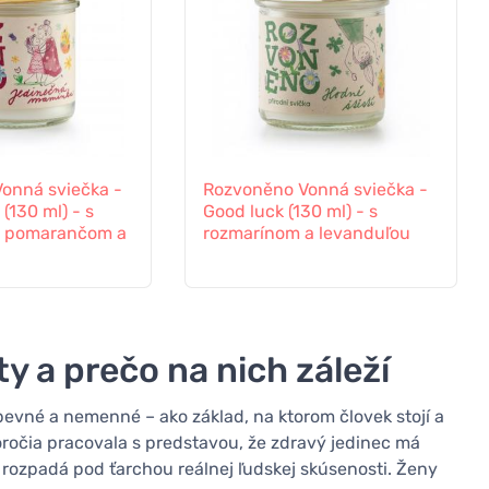
onná sviečka -
Rozvoněno Vonná sviečka -
130 ml) - s
Good luck (130 ml) - s
, pomarančom a
rozmarínom a levanduľou
y a prečo na nich záleží
pevné a nemenné – ako základ, na ktorom človek stojí a
oročia pracovala s predstavou, že zdravý jedinec má
e rozpadá pod ťarchou reálnej ľudskej skúsenosti. Ženy