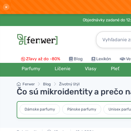
×
Objednávky zadané do 12:
Zľavy až do -80%
Blog
Lexikón
Ve
Parfumy
Líčenie
Vlasy
Pleť
Ferwer
Blog
Životný štýl
Čo sú mikroidentity a prečo 
Dámske parfumy
Pánske parfumy
Unisex parf