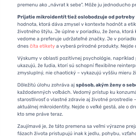
premenu ako „návrat k sebe". Môže ju jednoducho pr
Prijatie mikroidentít tiež oslobodzuje od potreby
hodnota, ktorá dáva zmysel v kontexte hodnôt a eti
životného štýlu. Je úplne v poriadku, že žena, ktorá
vedome a preferuje udržateľné značky. Je v poriadku
dnes
číta etikety
a vyberá prírodné produkty. Nejde o
Výskumy v oblasti pozitívnej psychológie, napríklad
ukazujú, že ľudia, ktorí sú schopní flexibilne reinter
zmysluplný, nie chaotický – vykazujú vyššiu mieru ži
Dôležitú úlohu zohráva aj
spôsob, akým ženy o seb
každodenných voľbách. Vedomý prístup ku konzumáci
starostlivosť o vlastné zdravie aj životné prostredi
aktuálnej mikroidentity. Nejde o veľké gestá, ale o 
kto sme práve teraz.
Zaujímavé je, že táto premena sa veľmi výrazne prej
fázach života pristupujú inak k jedlu, pohybu, vzťah