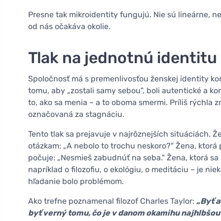
Presne tak mikroidentity fungujú. Nie sú lineárne, 
od nás očakáva okolie.
Tlak na jednotnú identitu 
Spoločnosť má s premenlivosťou ženskej identity ko
tomu, aby „zostali samy sebou", boli autentické a k
to, ako sa menia – a to oboma smermi. Príliš rýchla
označovaná za stagnáciu.
Tento tlak sa prejavuje v najrôznejších situáciách. Ž
otázkam: „A nebolo to trochu neskoro?" Žena, ktorá p
počuje: „Nesmieš zabudnúť na seba." Žena, ktorá sa 
napríklad o filozofiu, o ekológiu, o meditáciu – je n
hľadanie bolo problémom.
Ako trefne poznamenal filozof Charles Taylor:
„Byť 
byť verný tomu, čo je v danom okamihu najhlbšou 