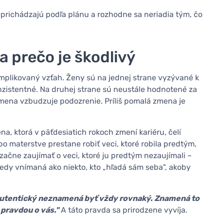
neprichádzajú podľa plánu a rozhodne sa neriadia tým, čo
a prečo je škodlivý
mplikovaný vzťah. Ženy sú na jednej strane vyzývané k
onzistentné. Na druhej strane sú neustále hodnotené za
 zmena vzbudzuje podozrenie. Príliš pomalá zmena je
ena, ktorá v päťdesiatich rokoch zmení kariéru, čelí
o materstve prestane robiť veci, ktoré robila predtým,
začne zaujímať o veci, ktoré ju predtým nezaujímali –
iekedy vnímaná ako niekto, kto „hľadá sám seba", akoby
autentický neznamená byť vždy rovnaký. Znamená to
pravdou o vás."
A táto pravda sa prirodzene vyvíja.