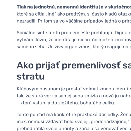
Tlak na jednotnú, nemennú identitu je v skutočn
ktoré sa cítia „iné" ako predtým, si často kladú otázku,
nezradili. Pritom sa vo väčšine prípadov jedná o pr
Sociálne siete tento problém ešte prehlbujú. Digitáln
vytvára ilúziu, že identita je niečo, čo možno zmap
samého seba. Je živý organizmus, ktorý reaguje na p
Ako prijať premenlivosť s
stratu
Kľúčovým posunom je prestať vnímať zmenu identity a
tak, že stará verzia samej seba zmizla a nová ju nahra
– ktorá vstúpila do zložitého, bohatého celku.
Tento pohľad má konkrétne praktické dôsledky. Žena,
inak, nemusí vzdávať hold svojej „predchádzajúcej" v
prehodnotila svoje priority a začala sa venovať vec