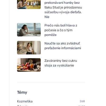
prekonávaní hanby bez
tlaku Stud je prirodzenou
súčasťou vývoja dieťaťa.
Nie
Prečo nás bolí hlava z
počasia a čo s tým
pomôže
Rozvoněno Vonná sviečka -
Rozvoněno Vonná sv
Naučte sa ako zvládnuť
V ríši snov (130 ml) - s
Vianočný zázrak (130
preťaženie informáciami
upokojujúcou levanduľou
perníkovým korení
Zaváraniny bez cukru
stoja za vyskúšanie
Témy
Kozmetika
268