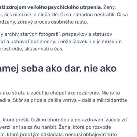
osti zdrojom veľkého psychického utrpenia.
Ženy,
 či s nimi nie je niečo zlé. Či sa náhodou nestratili. Či sa
irodzený, zdravý proces osobného rastu.
y archív starých fotografií, príspevkov a statusov
ovať a uchovať bez zmeny. Lenže človek nie je múzeum
rostredie, skúsenosti a čas.
amej seba ako dar, nie ako
ko stratu a začať ju chápať ako rozšírenie. Nie je to
dila. Skôr sa pridala ďalšia vrstva – ďalšia mikroidentita
 ktorá prešla ťažkou chorobou a po uzdravení začala žiť
erzii ani sa za ňu hanbiť. Žena, ktorá po rozvode
iam, ktoré predtým odkladala, nemusí obhajovať túto