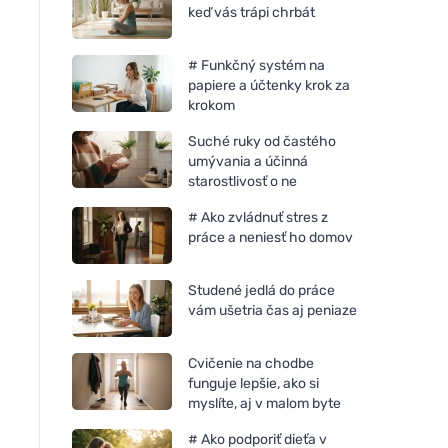
keď vás trápi chrbát
# Funkčný systém na
papiere a účtenky krok za
krokom
Suché ruky od častého
umývania a účinná
starostlivosť o ne
# Ako zvládnuť stres z
práce a neniesť ho domov
Studené jedlá do práce
vám ušetria čas aj peniaze
Cvičenie na chodbe
funguje lepšie, ako si
myslíte, aj v malom byte
# Ako podporiť dieťa v