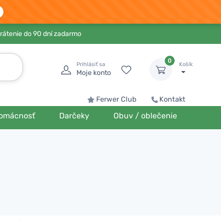
rátenie do 90 dní zadarmo
0
Prihlásiť sa
Košík
Moje konto
Ferwer Club
Kontakt
omácnosť
Darčeky
Obuv / oblečenie