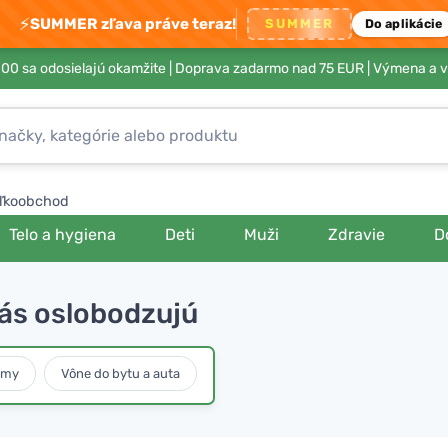
⚡
SUMMER zľava práve teraz!
SUMMER
Do aplikácie
00 sa odosielajú okamžite |
Doprava zadarmo nad 75 EUR
| Výmena a v
ľkoobchod
Telo a hygiena
Deti
Muži
Zdravie
D
nás oslobodzujú
umy
Vône do bytu a auta