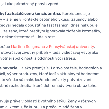
ijať ako prirodzený pohyb vpred.
 byť za každú cenu konzistentná.
Konzistencia je
ky – ale nie v kontexte osobného vkusu, záujmov alebo
 kedysi nedala dopustiť na fast fashion, dnes nakupuje
, že žena, ktorá predtým ignorovala zloženie kozmetiky,
 nekonzistentnosť – ide o rast.
 práce
Martina Seligmana z Pensylvánskej univerzity
,
pretovať svoj životný príbeh – teda vidieť svoj vývoj ako
votnej spokojnosti a odolnosti voči stresu.
e hovoria
– a ako premýšľajú o svojom tele, hodnotách a
i, výber produktov, ktoré ladí s aktuálnymi hodnotami,
e – to všetko sú malé, každodenné akty potvrdzovaní
drobné rozhodnutia, ktoré dohromady tvoria obraz toho,
avuje práve v oblasti životného štýlu. Ženy v rôznych
om aj k tomu, čo kupujú a prečo. Mladá žena v