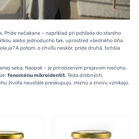
. Príde nečakane – napríklad pri pohľade do starého
átkou alebo jednoducho tak, uprostred všedného dňa.
ola ja?
A potom, o chvíľu neskôr, príde druhá, tichšia
 samej seba. Naopak – je prirodzeným prejavom niečoho,
šie:
fenoménu mikroidentít
. Teda drobných,
behu života neustále preskupujú, miznú a znovu vznikajú.