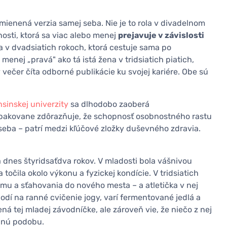
mienená verzia samej seba. Nie je to rola v divadelnom
nosti, ktorá sa viac alebo menej
prejavuje v závislosti
a v dvadsiatich rokoch, ktorá cestuje sama po
menej „pravá" ako tá istá žena v tridsiatich piatich,
 večer číta odborné publikácie ku svojej kariére. Obe sú
nsinskej univerzity
sa dlhodobo zaoberá
pakovane zdôrazňuje, že schopnosť osobnostného rastu
 seba – patrí medzi kľúčové zložky duševného zdravia.
á dnes štyridsaťdva rokov. V mladosti bola vášnivou
a točila okolo výkonu a fyzickej kondície. V tridsiatich
mu a sťahovania do nového mesta – a atletička v nej
dí na ranné cvičenie jogy, varí fermentované jedlá a
ená tej mladej závodníčke, ale zároveň vie, že niečo z nej
o inú podobu.