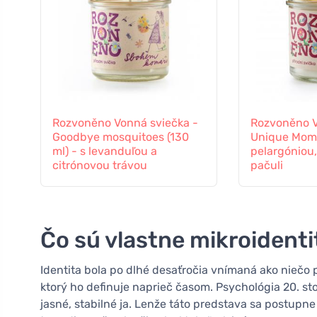
Rozvoněno Vonná sviečka -
Rozvoněno V
Goodbye mosquitoes (130
Unique Mom (
ml) - s levanduľou a
pelargóniou
citrónovou trávou
pačuli
Čo sú vlastne mikroidentit
Identita bola po dlhé desaťročia vnímaná ako niečo 
ktorý ho definuje naprieč časom. Psychológia 20. st
jasné, stabilné ja. Lenže táto predstava sa postupn