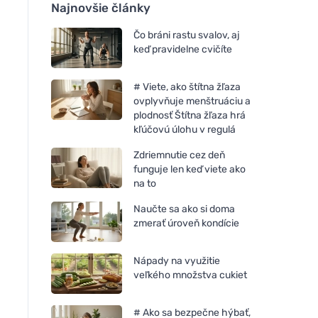
Najnovšie články
Čo bráni rastu svalov, aj
keď pravidelne cvičíte
# Viete, ako štítna žľaza
ovplyvňuje menštruáciu a
plodnosť Štítna žľaza hrá
kľúčovú úlohu v regulá
Zdriemnutie cez deň
funguje len keď viete ako
na to
Naučte sa ako si doma
zmerať úroveň kondície
Nápady na využitie
veľkého množstva cukiet
# Ako sa bezpečne hýbať,