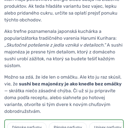
produktov. Ak teda hľadáte variantu bez vajec, lepku
alebo pridaného cukru, určite sa oplatí prejsť ponuku
týchto obchodov.
Ako trefne poznamenala japonská kuchárka a
popularizátorka tradičného varenia Harumi Kurihara:
„Skutočné potešenie z jedla vzniká v detailoch."
A sushi
majonéza je presne tým detailom, ktorý z domáceho
sushi urobí zážitok, na ktorý sa budete tešiť každým
sústom.
Možno sa zdá, že ide len o omáčku. Ale kto ju raz skúsil,
vie, že
sushi bez majonézy je ako knedle bez omáčky
— skrátka niečo zásadné chýba. Či už si ju pripravíte
doma podľa receptu, alebo siahnete po hotovej
variante, otvoríte si tým dvere k novým chuťovým
dobrodružstvám.
Dámske parfumy
Pánske parfumy
Unisex parfumy