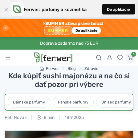
×
Ferwer: parfumy a kozmetika
Do aplikácie
⚡
SUMMER zľava práve teraz!
×
SUMMER
Do aplikácie
Doprava zadarmo nad 75 EUR
0
Ferwer
Blog
Zdravie
Kde kúpiť sushi majonézu a na čo si
dať pozor pri výbere
Dámske parfumy
Pánske parfumy
Unisex parfumy
Petr Novák
8 min
18.9.2025