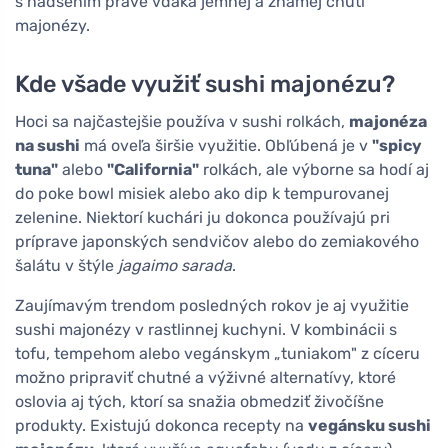
s nadšením práve vďaka jemnej a známej chuti
majonézy.
Kde všade využiť sushi majonézu?
Hoci sa najčastejšie používa v sushi rolkách,
majonéza
na sushi
má oveľa širšie využitie. Obľúbená je v
"spicy
tuna"
alebo
"California"
rolkách, ale výborne sa hodí aj
do poke bowl misiek alebo ako dip k tempurovanej
zelenine. Niektorí kuchári ju dokonca používajú pri
príprave japonských sendvičov alebo do zemiakového
šalátu v štýle
jagaimo sarada
.
Zaujímavým trendom posledných rokov je aj využitie
sushi majonézy v rastlinnej kuchyni. V kombinácii s
tofu, tempehom alebo vegánskym „tuniakom" z cíceru
možno pripraviť chutné a výživné alternatívy, ktoré
oslovia aj tých, ktorí sa snažia obmedziť živočíšne
produkty. Existujú dokonca recepty na
vegánsku sushi