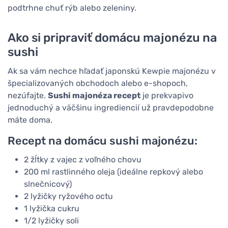
podtrhne chuť rýb alebo zeleniny.
Ako si pripraviť domácu majonézu na
sushi
Ak sa vám nechce hľadať japonskú Kewpie majonézu v
špecializovaných obchodoch alebo e-shopoch,
nezúfajte.
Sushi majonéza recept
je prekvapivo
jednoduchý a väčšinu ingrediencií už pravdepodobne
máte doma.
Recept na domácu sushi majonézu:
2 žĺtky z vajec z voľného chovu
200 ml rastlinného oleja (ideálne repkový alebo
slnečnicový)
2 lyžičky ryžového octu
1 lyžička cukru
1/2 lyžičky soli