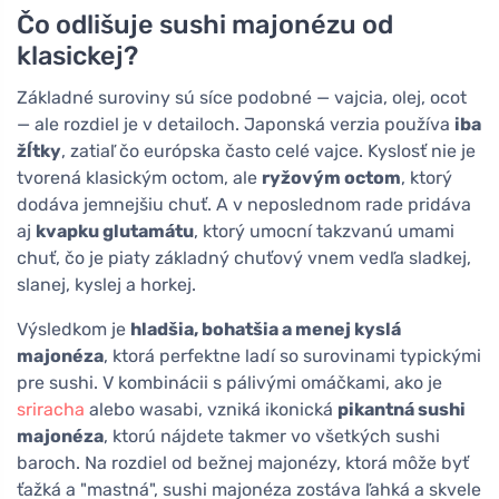
Čo odlišuje sushi majonézu od
klasickej?
Základné suroviny sú síce podobné — vajcia, olej, ocot
— ale rozdiel je v detailoch. Japonská verzia používa
iba
žĺtky
, zatiaľ čo európska často celé vajce. Kyslosť nie je
tvorená klasickým octom, ale
ryžovým octom
, ktorý
dodáva jemnejšiu chuť. A v neposlednom rade pridáva
aj
kvapku glutamátu
, ktorý umocní takzvanú umami
chuť, čo je piaty základný chuťový vnem vedľa sladkej,
slanej, kyslej a horkej.
Výsledkom je
hladšia, bohatšia a menej kyslá
majonéza
, ktorá perfektne ladí so surovinami typickými
pre sushi. V kombinácii s pálivými omáčkami, ako je
sriracha
alebo wasabi, vzniká ikonická
pikantná sushi
majonéza
, ktorú nájdete takmer vo všetkých sushi
baroch. Na rozdiel od bežnej majonézy, ktorá môže byť
ťažká a "mastná", sushi majonéza zostáva ľahká a skvele