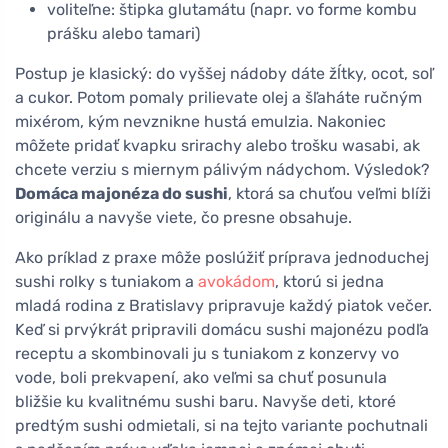
voliteľne: štipka glutamátu (napr. vo forme kombu
prášku alebo tamari)
Postup je klasický: do vyššej nádoby dáte žĺtky, ocot, soľ
a cukor. Potom pomaly prilievate olej a šľaháte ručným
mixérom, kým nevznikne hustá emulzia. Nakoniec
môžete pridať kvapku srirachy alebo trošku wasabi, ak
chcete verziu s miernym pálivým nádychom. Výsledok?
Domáca majonéza do sushi
, ktorá sa chuťou veľmi blíži
originálu a navyše viete, čo presne obsahuje.
Ako príklad z praxe môže poslúžiť príprava jednoduchej
sushi rolky s tuniakom a
avokádom
, ktorú si jedna
mladá rodina z Bratislavy pripravuje každý piatok večer.
Keď si prvýkrát pripravili domácu sushi majonézu podľa
receptu a skombinovali ju s tuniakom z konzervy vo
vode, boli prekvapení, ako veľmi sa chuť posunula
bližšie ku kvalitnému sushi baru. Navyše deti, ktoré
predtým sushi odmietali, si na tejto variante pochutnali