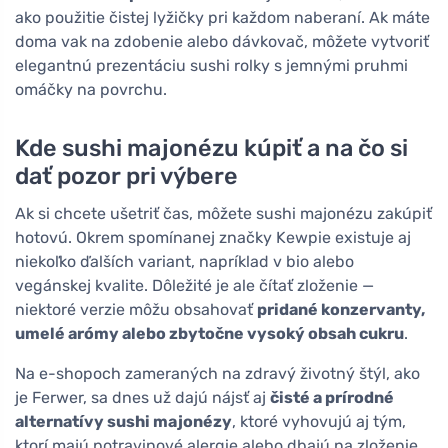
ako použitie čistej lyžičky pri každom naberaní. Ak máte
doma vak na zdobenie alebo dávkovač, môžete vytvoriť
elegantnú prezentáciu sushi rolky s jemnými pruhmi
omáčky na povrchu.
Kde sushi majonézu kúpiť a na čo si
dať pozor pri výbere
Ak si chcete ušetriť čas, môžete sushi majonézu zakúpiť
hotovú. Okrem spomínanej značky Kewpie existuje aj
niekoľko ďalších variant, napríklad v bio alebo
vegánskej kvalite. Dôležité je ale čítať zloženie —
niektoré verzie môžu obsahovať
pridané konzervanty,
umelé arómy alebo zbytočne vysoký obsah cukru
.
Na e-shopoch zameraných na zdravý životný štýl, ako
je Ferwer, sa dnes už dajú nájsť aj
čisté a prírodné
alternatívy sushi majonézy
, ktoré vyhovujú aj tým,
ktorí majú potravinové alergie alebo dbajú na zloženie