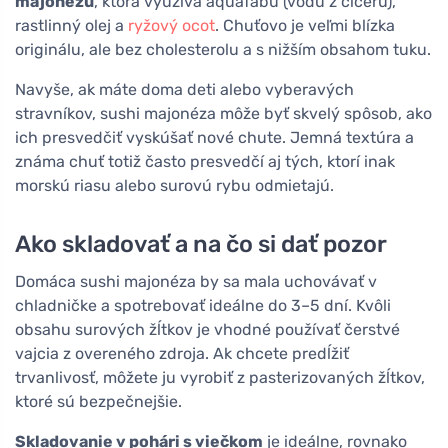
majonézu
, ktorá využíva aquafabu (vodu z cíceru),
rastlinný olej a
ryžový ocot
. Chuťovo je veľmi blízka
originálu, ale bez cholesterolu a s nižším obsahom tuku.
Navyše, ak máte doma deti alebo vyberavých
stravníkov, sushi majonéza môže byť skvelý spôsob, ako
ich presvedčiť vyskúšať nové chute. Jemná textúra a
známa chuť totiž často presvedčí aj tých, ktorí inak
morskú riasu alebo surovú rybu odmietajú.
Ako skladovať a na čo si dať pozor
Domáca sushi majonéza by sa mala uchovávať v
chladničke a spotrebovať ideálne do 3–5 dní. Kvôli
obsahu surových žĺtkov je vhodné používať čerstvé
vajcia z overeného zdroja. Ak chcete predĺžiť
trvanlivosť, môžete ju vyrobiť z pasterizovaných žĺtkov,
ktoré sú bezpečnejšie.
Skladovanie v pohári s viečkom
je ideálne, rovnako