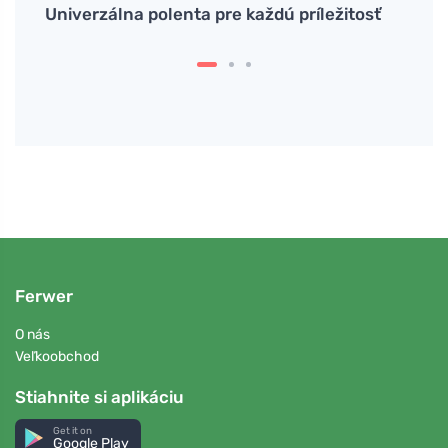
pok
Univerzálna polenta pre každú príležitosť
Raňaj
cez 
Ferwer
O nás
Veľkoobchod
Stiahnite si aplikáciu
Get it on
Google Play