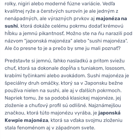
rolky, nigiri alebo moderné fúzne variácie. Vedľa
kvalitnej ryže a čerstvých surovín je ale jedným z
nenápadných, ale výrazných prvkov aj
majonéza na
sushi
, ktorá dokáže celému pokrmu dodať krémovú
hĺbku a jemnú pikantnosť. Možno ste na ňu narazili pod
názvom "japonská majonéza" alebo "sushi majonéza".
Ale čo presne to je a prečo by sme ju mali poznať?
Predstavte si jemnú, ľahko nasladkú a pritom sviežu
chuť, ktorá sa dokonale dopĺňa s tuniakom, lososom,
krabími tyčinkami alebo avokádom. Sushi majonéza je
špeciálny druh omáčky, ktorý sa v Japonsku bežne
používa nielen na sushi, ale aj v ďalších pokrmoch.
Napriek tomu, že sa podobá klasickej majonéze, jej
zloženie a chuťový profil sú odlišné. Najznámejšou
značkou, ktorá túto majonézu vyrába, je
japonská
Kewpie majonéza
, ktorá sa vďaka svojmu zloženiu
stala fenoménom aj v západnom svete.