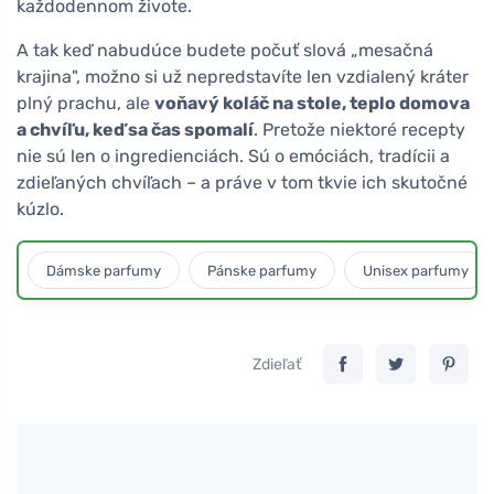
každodennom živote.
A tak keď nabudúce budete počuť slová „mesačná
krajina", možno si už nepredstavíte len vzdialený kráter
plný prachu, ale
voňavý koláč na stole, teplo domova
a chvíľu, keď sa čas spomalí
. Pretože niektoré recepty
nie sú len o ingredienciách. Sú o emóciách, tradícii a
zdieľaných chvíľach – a práve v tom tkvie ich skutočné
kúzlo.
Dámske parfumy
Pánske parfumy
Unisex parfumy
Zdieľať