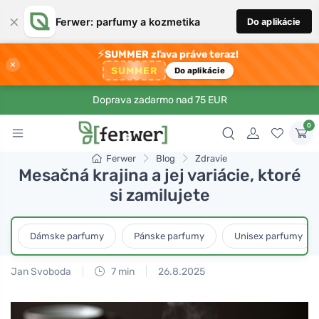
×
Ferwer: parfumy a kozmetika
Do aplikácie
⚡
SUMMER zľava práve teraz!
×
SUMMER
Do aplikácie
Doprava zadarmo nad 75 EUR
0
Ferwer
Blog
Zdravie
Mesačná krajina a jej variácie, ktoré
si zamilujete
Dámske parfumy
Pánske parfumy
Unisex parfumy
Jan Svoboda
7 min
26.8.2025