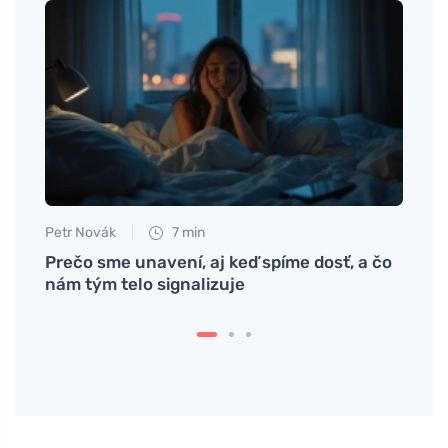
Petr Novák
7 min
Petr N
len
Prečo sme unavení, aj keď spíme dosť, a čo
Cviče
nám tým telo signalizuje
ideál
vytrv