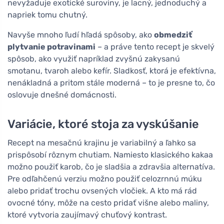
nevyžaduje exotické suroviny, je lacný, jednoduchý a
napriek tomu chutný.
Navyše mnoho ľudí hľadá spôsoby, ako
obmedziť
plytvanie potravinami
– a práve tento recept je skvelý
spôsob, ako využiť napríklad zvyšnú zakysanú
smotanu, tvaroh alebo kefír. Sladkosť, ktorá je efektívna,
nenákladná a pritom stále moderná – to je presne to, čo
oslovuje dnešné domácnosti.
Variácie, ktoré stoja za vyskúšanie
Recept na mesačnú krajinu je variabilný a ľahko sa
prispôsobí rôznym chutiam. Namiesto klasického kakaa
možno použiť karob, čo je sladšia a zdravšia alternatíva.
Pre odľahčenú verziu možno použiť celozrnnú múku
alebo pridať trochu ovsených vločiek. A kto má rád
ovocné tóny, môže na cesto pridať višne alebo maliny,
ktoré vytvoria zaujímavý chuťový kontrast.