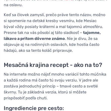
na oslavu.
Keď sa človek zamyslí, prečo práve tento názov, možno
si spomenie na detské kresby vesmíru, kde Mesiac
býval vždy posiaty krátermi a mal tajomnú atmosféru.
Presne tak na vás pôsobí aj táto sladkosť –
tajomne,
lákavo a pritom dôverne známo
. Nie je divu, že sa
objavuje aj na rodinných oslavách, kde hostia často
hádajú, ako sa tento koláč pripravuje.
Mesačná krajina recept - ako na to?
Na internete možno nájsť mnoho variácií tohto múčnika
a každá rodina má často tú svoju verziu. V jadre ale
zostáva jednoduchý princíp – tmavé cesto a svetlé
škvrny. Tu je základná verzia, ktorú si môžete
prispôsobiť podľa chuti.
Ingrediencie pre cesto: