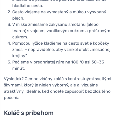
hladkého cesta.
Cesto vlejeme na vymastený a múkou vysypaný
plech.
V miske zmiešame zakysanú smotanu (alebo
tvaroh) s vajcom, vanilkovým cukrom a práškovým
cukrom.
Pomocou lyžice kladieme na cesto svetlé kopčeky
zmesi – nepravidelne, aby vznikol efekt „mesačnej
krajiny".
Pečieme v predhriatej rúre na 180 °C asi 30–35
minút.
Výsledok? Jemne vláčny koláč s kontrastnými svetlými
škvrnami, ktorý je nielen výborný, ale aj vizuálne
atraktívny. Ideálne, keď chcete zapôsobiť bez zložitého
pečenia.
Koláč s príbehom