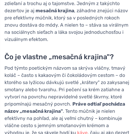
zdieľaní a trochu aj o tajomstve. Jedným z takýchto
dezertov je aj
mesačná krajina
, záhadne znejúci názov
pre efektívny múčnik, ktorý sa v posledných rokoch
znovu dostáva do módy. A nielen to – stáva sa virálnym
na sociálnych sieťach a láka svojou jednoduchosťou i
vizuálnym efektom.
Čo je vlastne „mesačná krajina"?
Pod týmto poetickým názvom sa skrýva vláčny, tmavý
koláč – často s kakaovým či čokoládovým cestom – do
ktorého sa lyžicou dávkujú svetlé „krátery" zo zakysanej
smotany alebo tvarohu. Pri pečení sa krém zatiahne a
vytvorí na povrchu nepravidelné svetlé škvrny, ktoré
pripomínajú mesačný povrch.
Práve odtiaľ pochádza
názov „mesačná krajina"
. Tento múčnik je nielen
efektívny na pohľad, ale aj veľmi chutný – kombinuje
vláčne cesto s jemným smotanovým krémom a
výhodou je, že sa skvele hodí ku
káve
, čaju aj ako dezert