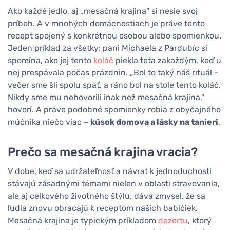
Ako každé jedlo, aj „mesačná krajina" si nesie svoj
príbeh. A v mnohých domácnostiach je práve tento
recept spojený s konkrétnou osobou alebo spomienkou.
Jeden príklad za všetky: pani Michaela z Pardubíc si
spomína, ako jej tento
koláč
piekla teta zakaždým, keď u
nej prespávala počas prázdnin. „Bol to taký náš rituál –
večer sme šli spolu spať, a ráno bol na stole tento koláč.
Nikdy sme mu nehovorili inak než mesačná krajina,"
hovorí. A práve podobné spomienky robia z obyčajného
múčnika niečo viac –
kúsok domova a lásky na tanieri
.
Prečo sa mesačná krajina vracia?
V dobe, keď sa udržateľnosť a návrat k jednoduchosti
stávajú zásadnými témami nielen v oblasti stravovania,
ale aj celkového životného štýlu, dáva zmysel, že sa
ľudia znovu obracajú k receptom našich babičiek.
Mesačná krajina je typickým príkladom
dezertu
, ktorý