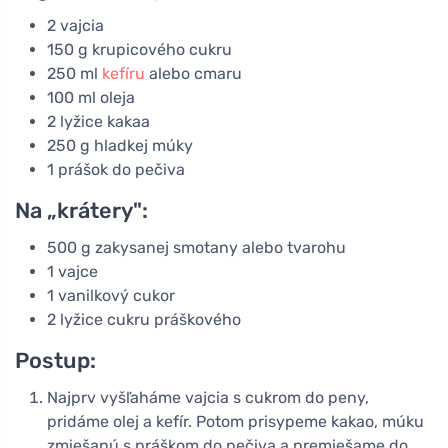
2 vajcia
150 g krupicového cukru
250 ml
kefíru
alebo cmaru
100 ml oleja
2 lyžice kakaa
250 g hladkej múky
1 prášok do pečiva
Na „krátery":
500 g zakysanej smotany alebo tvarohu
1 vajce
1 vanilkový cukor
2 lyžice cukru práškového
Postup:
Najprv vyšľaháme vajcia s cukrom do peny,
pridáme olej a kefír. Potom prisypeme kakao, múku
zmiešanú s práškom do pečiva a premiešame do