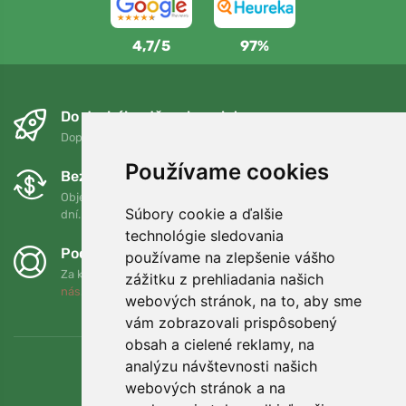
4,7/5
97%
Do druhého dňa a bezplatne
Doprava zadarmo pri objednávkach nad 75 EUR
Používame cookies
Bezplatná výmena a vrátenie tovaru
Objednávku môžete kedykoľvek vrátiť alebo vymeniť do 90
Súbory cookie a ďalšie
dní.
technológie sledovania
Podporujeme Trees.org
používame na zlepšenie vášho
Za každú objednávku zasadíme strom! Prečítajte si viac
O
zážitku z prehliadania našich
nás
.
webových stránok, na to, aby sme
vám zobrazovali prispôsobený
obsah a cielené reklamy, na
analýzu návštevnosti našich
webových stránok a na