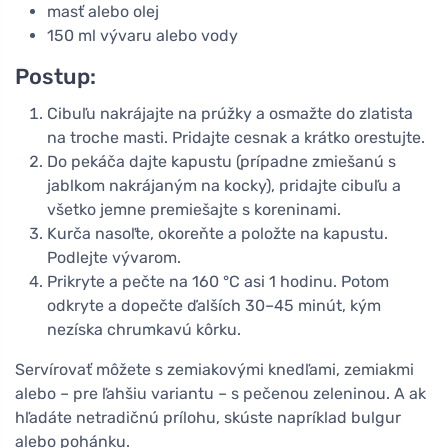
masť alebo olej
150 ml vývaru alebo vody
Postup:
Cibuľu nakrájajte na prúžky a osmažte do zlatista
na troche masti. Pridajte cesnak a krátko orestujte.
Do pekáča dajte kapustu (prípadne zmiešanú s
jablkom nakrájaným na kocky), pridajte cibuľu a
všetko jemne premiešajte s koreninami.
Kurča nasoľte, okoreňte a položte na kapustu.
Podlejte vývarom.
Prikryte a pečte na 160 °C asi 1 hodinu. Potom
odkryte a dopečte ďalších 30–45 minút, kým
nezíska chrumkavú kôrku.
Servírovať môžete s zemiakovými knedľami, zemiakmi
alebo – pre ľahšiu variantu – s pečenou zeleninou. A ak
hľadáte netradičnú prílohu, skúste napríklad bulgur
alebo pohánku.