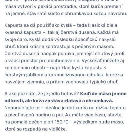
mäsa vytvorí v pekáči prostredie, ktoré kurča premení
na jemné, šťavnaté sústo s chrumkavou kožou navrchu.
Kapusta sa dá použiť ako kyslá – teda klasická biela
kvasená kapusta –, tak aj čerstvá dusená. Každá má
svoje čaro. Kyslá dodá výsledku špecifickú nakyslú
chuť, ktorá krásne kontrastuje s pečeným mäsom.
Čerstvá dusená naopak ponúka jemnejší chuťový profil
a väčší priestor pre dochucovanie. Vyskúšať môžete aj
kombináciu oboch – napríklad kyslú kapustu s
čerstvým jablkom a karamelizovanou cibuľou, ktoré sa
navzájom zjemnia, a pritom zachovajú typickú chuť.
A ako poznáte, že je jedlo hotové?
Keď ide mäso jemne
od kosti, ale koža zostáva zlatavá a chrumkavá.
Neponáhľajte to – ideálne je dať kurča na nižšiu teplotu
a piecť aspoň hodinu a pol. Ak máte viac času, stavte
na pomalé pečenie pri 150 °C – výsledkom bude mäso,
ktoré sa rozpadá na vidličke.