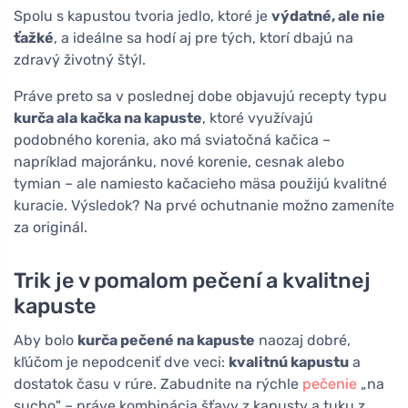
Spolu s kapustou tvoria jedlo, ktoré je
výdatné, ale nie
ťažké
, a ideálne sa hodí aj pre tých, ktorí dbajú na
zdravý životný štýl.
Práve preto sa v poslednej dobe objavujú recepty typu
kurča ala kačka na kapuste
, ktoré využívajú
podobného korenia, ako má sviatočná kačica –
napríklad majoránku, nové korenie, cesnak alebo
tymian – ale namiesto kačacieho mäsa použijú kvalitné
kuracie. Výsledok? Na prvé ochutnanie možno zameníte
za originál.
Trik je v pomalom pečení a kvalitnej
kapuste
Aby bolo
kurča pečené na kapuste
naozaj dobré,
kľúčom je nepodceniť dve veci:
kvalitnú kapustu
a
dostatok času v rúre. Zabudnite na rýchle
pečenie
„na
sucho" – práve kombinácia šťavy z kapusty a tuku z