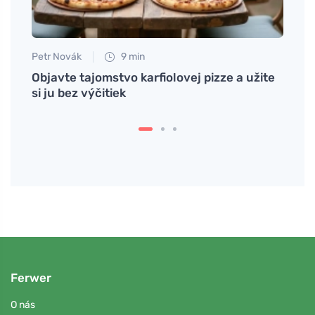
Petr Novák
9 min
Jan S
Objavte tajomstvo karfiolovej pizze a užite
Objav
si ju bez výčitiek
vás z
Ferwer
O nás