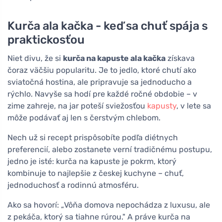
Kurča ala kačka - keď sa chuť spája s
praktickosťou
Niet divu, že si
kurča na kapuste ala kačka
získava
čoraz väčšiu popularitu. Je to jedlo, ktoré chutí ako
sviatočná hostina, ale pripravuje sa jednoducho a
rýchlo. Navyše sa hodí pre každé ročné obdobie – v
zime zahreje, na jar poteší sviežosťou
kapusty
, v lete sa
môže podávať aj len s čerstvým chlebom.
Nech už si recept prispôsobíte podľa diétnych
preferencií, alebo zostanete verní tradičnému postupu,
jedno je isté: kurča na kapuste je pokrm, ktorý
kombinuje to najlepšie z českej kuchyne – chuť,
jednoduchosť a rodinnú atmosféru.
Ako sa hovorí: „Vôňa domova nepochádza z luxusu, ale
z pekáča, ktorý sa tiahne rúrou." A práve kurča na