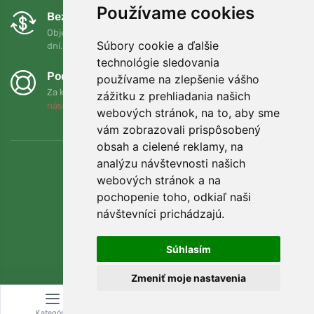
Používame cookies
Bezplatná výmena a vrátenie tovaru
Objednávku môžete kedykoľvek vrátiť alebo vymeniť do 90
Súbory cookie a ďalšie
dní.
technológie sledovania
Podporujeme Trees.org
používame na zlepšenie vášho
Za každú objednávku zasadíme strom! Prečítajte si viac
O
zážitku z prehliadania našich
nás
.
webových stránok, na to, aby sme
vám zobrazovali prispôsobený
obsah a cielené reklamy, na
analýzu návštevnosti našich
webových stránok a na
pochopenie toho, odkiaľ naši
návštevníci prichádzajú.
Súhlasím
Zmeniť moje nastavenia
© Topshelf s.r.o. Všetky práva vyhradené.
Kategória
Vyhľadávanie
Košík