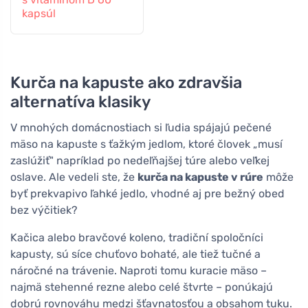
kapsúl
Kurča na kapuste ako zdravšia
alternatíva klasiky
V mnohých domácnostiach si ľudia spájajú pečené
mäso na kapuste s ťažkým jedlom, ktoré človek „musí
zaslúžiť" napríklad po nedeľňajšej túre alebo veľkej
oslave. Ale vedeli ste, že
kurča na kapuste v rúre
môže
byť prekvapivo ľahké jedlo, vhodné aj pre bežný obed
bez výčitiek?
Kačica alebo bravčové koleno, tradiční spoločníci
kapusty, sú síce chuťovo bohaté, ale tiež tučné a
náročné na trávenie. Naproti tomu kuracie mäso –
najmä stehenné rezne alebo celé štvrte – ponúkajú
dobrú rovnováhu medzi šťavnatosťou a obsahom tuku.