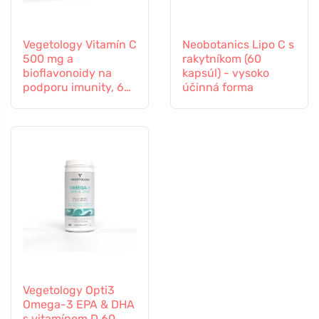
Vegetology Vitamín C
Neobotanics Lipo C s
500 mg a
rakytníkom (60
bioflavonoidy na
kapsúl) - vysoko
podporu imunity, 60
účinná forma
kapsúl
Vegetology Opti3
Omega-3 EPA & DHA
s vitamínom D 60