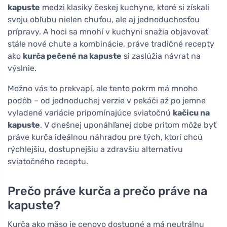
kapuste
medzi klasiky českej kuchyne, ktoré si získali
svoju obľubu nielen chuťou, ale aj jednoduchosťou
prípravy. A hoci sa mnohí v kuchyni snažia objavovať
stále nové chute a kombinácie, práve tradičné recepty
ako
kurča pečené na kapuste
si zaslúžia návrat na
výslnie.
Možno vás to prekvapí, ale tento pokrm má mnoho
podôb – od jednoduchej verzie v pekáči až po jemne
vyladené variácie pripomínajúce sviatočnú
kačicu na
kapuste
. V dnešnej uponáhľanej dobe pritom môže byť
práve kurča ideálnou náhradou pre tých, ktorí chcú
rýchlejšiu, dostupnejšiu a zdravšiu alternatívu
sviatočného receptu.
Prečo práve kurča a prečo práve na
kapuste?
Kurča ako mäso je cenovo dostupné a má neutrálnu