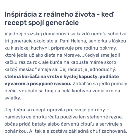
Inšpirácia z reálneho života - keď
recept spojí generácie
V jednej pražskej domácnosti sa každú nedeľu schádza
tri generácie okolo stola. Pani Helena, seniorka s láskou
ku klasickej kuchyni, pripravuje pre rodinu pokrmy,
ktoré jedla už ako dieťa na Morave. „Kedysi sme jedli
kačku raz za rok, ale kurča na kapuste máme skoro
každý mesiac," smeje sa. Jej recept je jednoduchý:
stehná kurčaťa na vrstve kyslej kapusty, podliate
vývarom a posypané rascou.
Zatiaľ čo sa jedlo pomaly
pečie, vnúčatá sa hrajú a celá kuchyňa vonia ako na
sviatky.
Jej dcéra si recept upravila pre svoje potreby –
namiesto celého kurčaťa používa len stehenné rezne,
občas pridá bataty alebo červenú cibuľu a servíruje s
pohánkou. Aj tak ale zostáva základná chuť zachovaná.