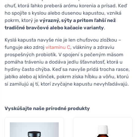
chuť, ktorá ľahko preberá arómu korenia a prísad. Keď
ho spojíte s kyslou alebo dusenou kapustou, vzniká
pokrm, ktorý je
výrazný, sýty a pritom ľahší než
tradičné bravčové alebo kačacie varianty
.
Kyslá kapusta navyše nie je len chuťovou zložkou –
funguje ako zdroj
vitamínu C
, vlákniny a zdraviu
prospešných probiotík. V spojení s pečeným mäsom
pomáha tráveniu a dodáva jedlu šťavnatosť, ktorá u
hydiny často chýba. Keď sa navyše pridá trocha rasce,
jablko alebo aj klinček, pokrm získa hĺbku a vôňu, ktorú
si zamilujú aj tí, ktorí zvyčajne kapustu nevyhľadávajú.
Vyskúšajte naše prírodné produkty