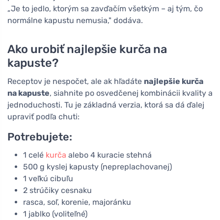
„Je to jedlo, ktorým sa zavďačím všetkým – aj tým, čo
normálne kapustu nemusia," dodáva.
Ako urobiť najlepšie kurča na
kapuste?
Receptov je nespočet, ale ak hľadáte
najlepšie kurča
na kapuste
, siahnite po osvedčenej kombinácii kvality a
jednoduchosti. Tu je základná verzia, ktorá sa dá ďalej
upraviť podľa chuti:
Potrebujete:
1 celé
kurča
alebo 4 kuracie stehná
500 g kyslej kapusty (nepreplachovanej)
1 veľkú cibuľu
2 strúčiky cesnaku
rasca, soľ, korenie, majoránku
1 jablko (voliteľné)