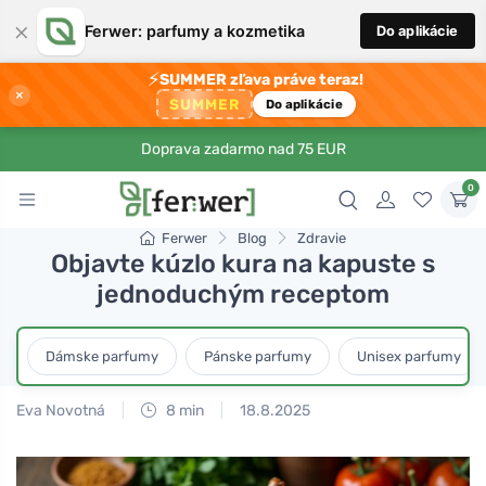
×
Ferwer: parfumy a kozmetika
Do aplikácie
⚡
SUMMER zľava práve teraz!
×
SUMMER
Do aplikácie
Doprava zadarmo nad 75 EUR
0
Ferwer
Blog
Zdravie
Objavte kúzlo kura na kapuste s
jednoduchým receptom
Dámske parfumy
Pánske parfumy
Unisex parfumy
Eva Novotná
8 min
18.8.2025