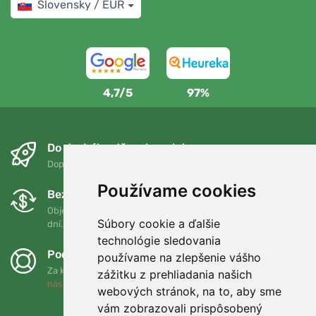
Slovensky / EUR
4,7/5
97%
Do druhého dňa a bezplatne
Doprava zadarmo pri objednávkach nad 75 EUR
Používame cookies
Bezplatná výmena a vrátenie tovaru
Objednávku môžete kedykoľvek vrátiť alebo vymeniť do 90
Súbory cookie a ďalšie
dní.
technológie sledovania
Podporujeme Trees.org
používame na zlepšenie vášho
Za každú objednávku zasadíme strom! Prečítajte si viac
O
zážitku z prehliadania našich
nás
.
webových stránok, na to, aby sme
vám zobrazovali prispôsobený