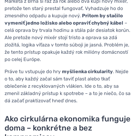
Markéta z Brna si raz za rok alebo dva kúpi nový mixér,
pretože ten starý prestal fungovať. Vyhadzuje ho do
zmesného odpadu a kupuje nový.
Pritom by stačilo
vymeniť jedno ložisko alebo opraviť chybný kábel
–
celá oprava by trvala hodinu a stála pár desiatok korún.
Ale pretože nový mixér stojí tristo a oprava sa zdá
zložitá, logika víťaza v tomto súboji je jasná. Problém je,
že tento prístup opakuje každý rok milióny domácností
po celej Európe.
Práve tu vstupuje do hry
myšlienka cirkularity
. Nejde
o to, aby každý začal sám taviť plast alebo tkať
oblečenie z recyklovaných vlákien. Ide o to, aby sa
zmenil základný prístup k spotrebe – a to je niečo, čo sa
dá začať praktizovať hneď dnes.
Ako cirkulárna ekonomika funguje
doma – konkrétne a bez