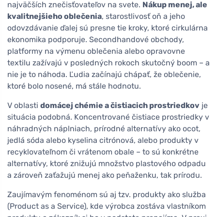
najväčších znečisťovateľov na svete.
Nákup menej, ale
kvalitnejšieho oblečenia
, starostlivosť oň a jeho
odovzdávanie ďalej sú presne tie kroky, ktoré cirkulárna
ekonomika podporuje. Secondhandové obchody,
platformy na výmenu oblečenia alebo opravovne
textilu zažívajú v posledných rokoch skutočný boom – a
nie je to náhoda. Ľudia začínajú chápať, že oblečenie,
ktoré bolo nosené, má stále hodnotu.
V oblasti
domácej chémie a čistiacich prostriedkov
je
situácia podobná. Koncentrované čistiace prostriedky v
náhradných náplniach, prírodné alternatívy ako ocot,
jedlá sóda alebo kyselina citrónová, alebo produkty v
recyklovateľnom či vrátenom obale – to sú konkrétne
alternatívy, ktoré znižujú množstvo plastového odpadu
a zároveň zaťažujú menej ako peňaženku, tak prírodu.
Zaujímavým fenoménom sú aj tzv. produkty ako služba
(Product as a Service), kde výrobca zostáva vlastníkom