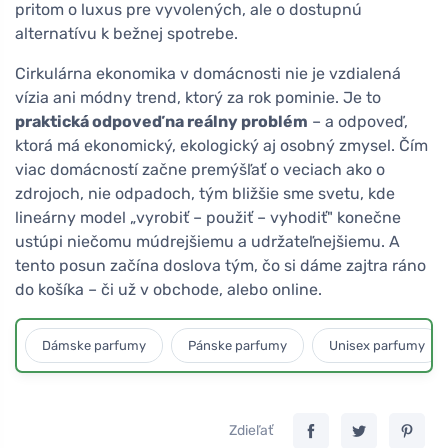
pritom o luxus pre vyvolených, ale o dostupnú
alternatívu k bežnej spotrebe.
Cirkulárna ekonomika v domácnosti nie je vzdialená
vízia ani módny trend, ktorý za rok pominie. Je to
praktická odpoveď na reálny problém
– a odpoveď,
ktorá má ekonomický, ekologický aj osobný zmysel. Čím
viac domácností začne premýšľať o veciach ako o
zdrojoch, nie odpadoch, tým bližšie sme svetu, kde
lineárny model „vyrobiť – použiť – vyhodiť" konečne
ustúpi niečomu múdrejšiemu a udržateľnejšiemu. A
tento posun začína doslova tým, čo si dáme zajtra ráno
do košíka – či už v obchode, alebo online.
Dámske parfumy
Pánske parfumy
Unisex parfumy
Zdieľať