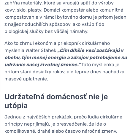
zahŕňa materiály, ktoré sa vracajú späť do výroby –
kovy, sklo, plasty. Domáci kompostér alebo komunitné
kompostovanie v rámci bytového domu je pritom jeden
z najjednoduchších spôsobov, ako vstúpiť do
biologickej slučky bez väčšej námahy.
Ako to zhrnul ekonóm a priekopník cirkulárneho
myslenia Walter Stahel:
„Čím dlhšie veci zostávajú v
obehu, tým menej energie a zdrojov potrebujeme na
udržanie našej životnej úrovne."
Táto myšlienka je
pritom stará desiatky rokov, ale teprve dnes nachádza
masové uplatnenie.
Udržateľná domácnosť nie je
utópia
Jednou z najväčších prekážok, prečo ľudia cirkulárne
princípy neprijímajú, je presvedčenie, že ide o
komplikované, drahé alebo časovo náročné zmeny.