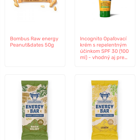
Bombus Raw energy
Incognito Opaľovací
Peanut&dates 50g
krém s repelentným
účinkom SPF 30 (100
ml) - vhodný aj pre
deti od 6 mesiacov