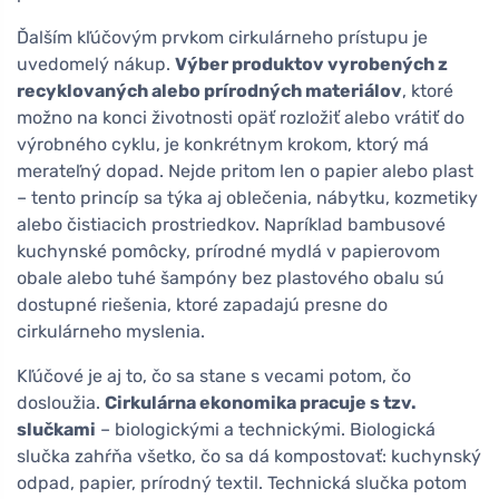
Ďalším kľúčovým prvkom cirkulárneho prístupu je
uvedomelý nákup.
Výber produktov vyrobených z
recyklovaných alebo prírodných materiálov
, ktoré
možno na konci životnosti opäť rozložiť alebo vrátiť do
výrobného cyklu, je konkrétnym krokom, ktorý má
merateľný dopad. Nejde pritom len o papier alebo plast
– tento princíp sa týka aj oblečenia, nábytku, kozmetiky
alebo čistiacich prostriedkov. Napríklad bambusové
kuchynské pomôcky, prírodné mydlá v papierovom
obale alebo tuhé šampóny bez plastového obalu sú
dostupné riešenia, ktoré zapadajú presne do
cirkulárneho myslenia.
Kľúčové je aj to, čo sa stane s vecami potom, čo
dosloužia.
Cirkulárna ekonomika pracuje s tzv.
slučkami
– biologickými a technickými. Biologická
slučka zahŕňa všetko, čo sa dá kompostovať: kuchynský
odpad, papier, prírodný textil. Technická slučka potom