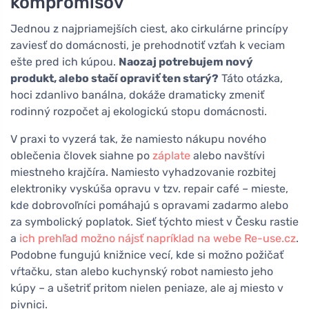
kompromisov
Jednou z najpriamejších ciest, ako cirkulárne princípy
zaviesť do domácnosti, je prehodnotiť vzťah k veciam
ešte pred ich kúpou.
Naozaj potrebujem nový
produkt, alebo stačí opraviť ten starý?
Táto otázka,
hoci zdanlivo banálna, dokáže dramaticky zmeniť
rodinný rozpočet aj ekologickú stopu domácnosti.
V praxi to vyzerá tak, že namiesto nákupu nového
oblečenia človek siahne po
záplate
alebo navštívi
miestneho krajčíra. Namiesto vyhadzovanie rozbitej
elektroniky vyskúša opravu v tzv. repair café – mieste,
kde dobrovoľníci pomáhajú s opravami zadarmo alebo
za symbolický poplatok. Sieť týchto miest v Česku rastie
a
ich prehľad možno nájsť napríklad na webe Re-use.cz
.
Podobne fungujú knižnice vecí, kde si možno požičať
vŕtačku, stan alebo kuchynský robot namiesto jeho
kúpy – a ušetriť pritom nielen peniaze, ale aj miesto v
pivnici.