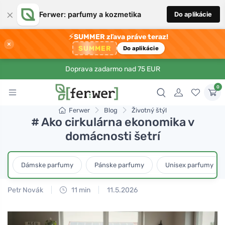
×
Ferwer: parfumy a kozmetika
Do aplikácie
⚡
SUMMER zľava práve teraz!
×
SUMMER
Do aplikácie
Doprava zadarmo nad 75 EUR
0
Ferwer
Blog
Životný štýl
# Ako cirkulárna ekonomika v
domácnosti šetrí
Dámske parfumy
Pánske parfumy
Unisex parfumy
Petr Novák
11 min
11.5.2026