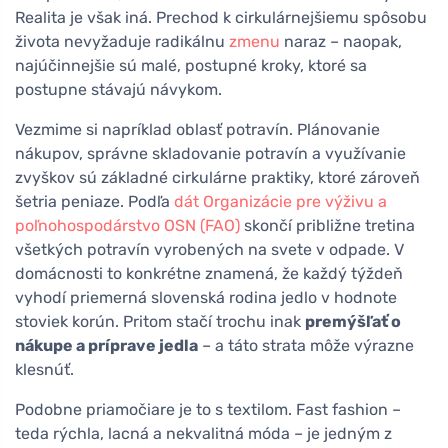
Realita je však iná. Prechod k cirkulárnejšiemu spôsobu
života nevyžaduje radikálnu
zmenu
naraz – naopak,
najúčinnejšie sú malé, postupné kroky, ktoré sa
postupne stávajú návykom.
Vezmime si napríklad oblasť potravín. Plánovanie
nákupov, správne skladovanie potravín a využívanie
zvyškov sú základné cirkulárne praktiky, ktoré zároveň
šetria peniaze. Podľa
dát Organizácie pre výživu a
poľnohospodárstvo OSN (FAO)
skončí približne tretina
všetkých potravín vyrobených na svete v odpade. V
domácnosti to konkrétne znamená, že každý týždeň
vyhodí priemerná slovenská rodina jedlo v hodnote
stoviek korún. Pritom stačí trochu inak
premýšľať o
nákupe a príprave jedla
– a táto strata môže výrazne
klesnúť.
Podobne priamočiare je to s textilom. Fast fashion –
teda rýchla, lacná a nekvalitná móda – je jedným z