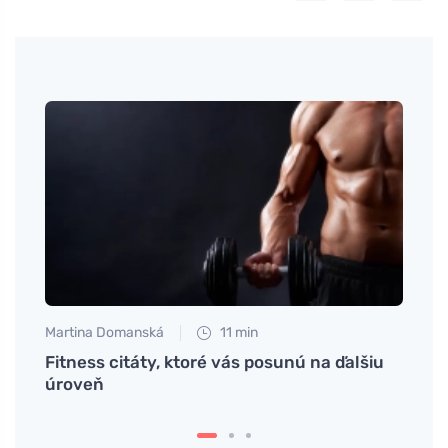
Martina Domanská
11 min
Petr N
Fitness citáty, ktoré vás posunú na ďalšiu
Tajom
úroveň