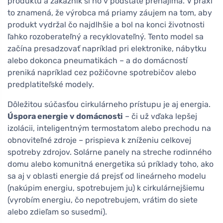
produktu a zákazník si ho v podstate prenajíma. V praxi
to znamená, že výrobca má priamy záujem na tom, aby
produkt vydržal čo najdlhšie a bol na konci životnosti
ľahko rozoberateľný a recyklovateľný. Tento model sa
začína presadzovať napríklad pri elektronike, nábytku
alebo dokonca pneumatikách – a do domácností
preniká napríklad cez požičovne spotrebičov alebo
predplatiteľské modely.
Dôležitou súčasťou cirkulárneho prístupu je aj energia.
Úspora energie v domácnosti
– či už vďaka lepšej
izolácii, inteligentným termostatom alebo prechodu na
obnoviteľné zdroje – prispieva k zníženiu celkovej
spotreby zdrojov. Solárne panely na streche rodinného
domu alebo komunitná energetika sú príklady toho, ako
sa aj v oblasti energie dá prejsť od lineárneho modelu
(nakúpim energiu, spotrebujem ju) k cirkulárnejšiemu
(vyrobím energiu, čo nepotrebujem, vrátim do siete
alebo zdieľam so susedmi).