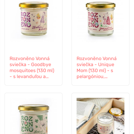
Rozvoněno Vonná
Rozvoněno Vonná
sviečka - Goodbye
sviečka - Unique
mosquitoes (130 ml)
Mom (130 ml) - s
- s levanduľou a
pelargóniou,
citrónovou trávou
pomarančom a
pačuli