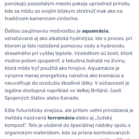
ponúkajú pozostalým miesto pokoja uprostred prírody,
kde sa môžu so svojím blízkym stretnúť inak ako na
tradičnom kamennom cintoríne.
Ďalšou zaujímavou možnosťou je
aquamácia
,
označovaná aj ako alkalická hydrolýza. Ide o proces, pri
ktorom je telo rozložené pomocou vody a hydroxidu
draselného pri vyššej teplote. Výsledkom sú kosti, ktoré
možno potom zpopelniť, a tekutina bohatá na živiny,
ktorá môže byť použitá ako hnojivo. Aquamácia je
výrazne menej energeticky náročná ako kremácia a
neuvoľňuje do ovzdušia škodlivé látky. V súčasnosti je
legálne dostupná napríklad vo Veľkej Británii, časti
Spojených štátov alebo Kanade.
Ešte futuristicky znejúca, ale pritom veľmi prirodzená je
metóda nazývaná
terramácia
alebo aj „ľudský
kompost". Telo je uložené do špeciálnej nádoby spolu s
organickým materiálom, kde za prísne kontrolovaných