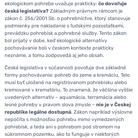
ekologickom pohrebe uvažuje prakticky:
čo dovoľuje
česká legislatíva?
Základným právnym rámcom je
zákon č. 256/2001 Sb. o pohrebníctve, ktorý stanovuje
podmienky pre nakladanie s ľudskými pozostatkami,
prevádzku pohrebísk a pohrebné služby. Tento zákon
bol prijatý v dobe, keď ekologické alternatívy
pochovávanie boli v českom kontexte prakticky
neznáme, a tomu zodpovedá aj jeho obsah.
Česká legislatíva v súčasnosti povoľuje dve základné
formy pochovávanie: pohreb do zeme a kremáciu. Telo
musí byť uložené na registrovanom pohrebisku alebo
kremované v krematóriu. To znamená, že väčšina vyššie
uvedených alternatív – aquamácia, terramácia alebo
lesné pohreby v pravom slova zmysle –
nie je v Českej
republike legálne dostupná
. Zákon napríklad výslovne
nepočíta s možnosťou pohrebu mimo vymedzených
pohrebísk, a teda ani s pohrebom pod stromom na
súkromnom pozemku, ako to funguje v niektorých