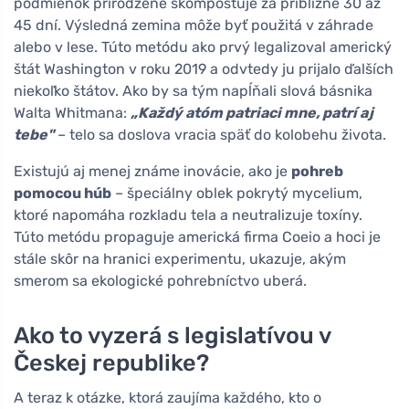
podmienok prirodzene skompostuje za približne 30 až
45 dní. Výsledná zemina môže byť použitá v záhrade
alebo v lese. Túto metódu ako prvý legalizoval americký
štát Washington v roku 2019 a odvtedy ju prijalo ďalších
niekoľko štátov. Ako by sa tým napĺňali slová básnika
Walta Whitmana:
„Každý atóm patriaci mne, patrí aj
tebe"
– telo sa doslova vracia späť do kolobehu života.
Existujú aj menej známe inovácie, ako je
pohreb
pomocou húb
– špeciálny oblek pokrytý mycelium,
ktoré napomáha rozkladu tela a neutralizuje toxíny.
Túto metódu propaguje americká firma Coeio a hoci je
stále skôr na hranici experimentu, ukazuje, akým
smerom sa ekologické pohrebníctvo uberá.
Ako to vyzerá s legislatívou v
Českej republike?
A teraz k otázke, ktorá zaujíma každého, kto o