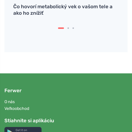
 len
Čo hovorí metabolický vek o vašom tele a
Zelen
ako ho znížiť
každ
Ferwer
O nás
Veľkoobchod
Stiahnite si aplikáciu
Get it on