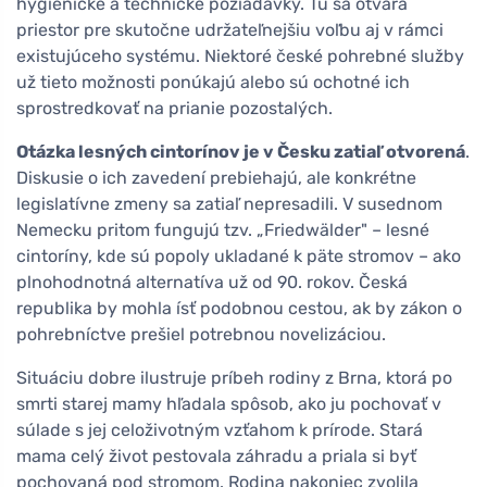
hygienické a technické požiadavky. Tu sa otvára
priestor pre skutočne udržateľnejšiu voľbu aj v rámci
existujúceho systému. Niektoré české pohrebné služby
už tieto možnosti ponúkajú alebo sú ochotné ich
sprostredkovať na prianie pozostalých.
Otázka lesných cintorínov je v Česku zatiaľ otvorená
.
Diskusie o ich zavedení prebiehajú, ale konkrétne
legislatívne zmeny sa zatiaľ nepresadili. V susednom
Nemecku pritom fungujú tzv. „Friedwälder" – lesné
cintoríny, kde sú popoly ukladané k päte stromov – ako
plnohodnotná alternatíva už od 90. rokov. Česká
republika by mohla ísť podobnou cestou, ak by zákon o
pohrebníctve prešiel potrebnou novelizáciou.
Situáciu dobre ilustruje príbeh rodiny z Brna, ktorá po
smrti starej mamy hľadala spôsob, ako ju pochovať v
súlade s jej celoživotným vzťahom k prírode. Stará
mama celý život pestovala záhradu a priala si byť
pochovaná pod stromom. Rodina nakoniec zvolila