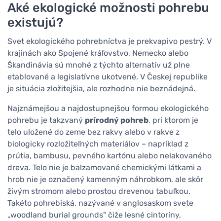
Aké ekologické možnosti pohrebu
existujú?
Svet ekologického pohrebníctva je prekvapivo pestrý. V
krajinách ako Spojené kráľovstvo, Nemecko alebo
Škandinávia sú mnohé z týchto alternatív už plne
etablované a legislatívne ukotvené. V Českej republike
je situácia zložitejšia, ale rozhodne nie beznádejná.
Najznámejšou a najdostupnejšou formou ekologického
pohrebu je takzvaný
prírodný pohreb
, pri ktorom je
telo uložené do zeme bez rakvy alebo v rakve z
biologicky rozložiteľných materiálov – napríklad z
prútia, bambusu, pevného kartónu alebo nelakovaného
dreva. Telo nie je balzamované chemickými látkami a
hrob nie je označený kamenným náhrobkom, ale skôr
živým stromom alebo prostou drevenou tabuľkou.
Takéto pohrebiská, nazývané v anglosaskom svete
„woodland burial grounds" čiže lesné cintoríny,