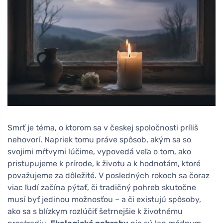
Smrť je téma, o ktorom sa v českej spoločnosti príliš
nehovorí. Napriek tomu práve spôsob, akým sa so
svojimi mŕtvymi lúčime, vypovedá veľa o tom, ako
pristupujeme k prírode, k životu a k hodnotám, ktoré
považujeme za dôležité. V posledných rokoch sa čoraz
viac ľudí začína pýtať, či tradičný pohreb skutočne
musí byť jedinou možnosťou – a či existujú spôsoby,
ako sa s blízkym rozlúčiť šetrnejšie k životnému