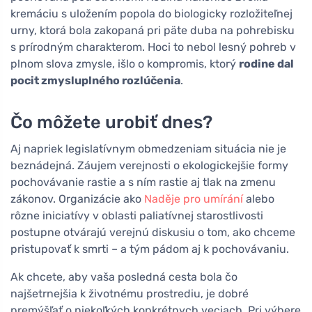
kremáciu s uložením popola do biologicky rozložiteľnej
urny, ktorá bola zakopaná pri päte duba na pohrebisku
s prírodným charakterom. Hoci to nebol lesný pohreb v
plnom slova zmysle, išlo o kompromis, ktorý
rodine dal
pocit zmysluplného rozlúčenia
.
Čo môžete urobiť dnes?
Aj napriek legislatívnym obmedzeniam situácia nie je
beznádejná. Záujem verejnosti o ekologickejšie formy
pochovávanie rastie a s ním rastie aj tlak na zmenu
zákonov. Organizácie ako
Naděje pro umírání
alebo
rôzne iniciatívy v oblasti paliatívnej starostlivosti
postupne otvárajú verejnú diskusiu o tom, ako chceme
pristupovať k smrti – a tým pádom aj k pochovávaniu.
Ak chcete, aby vaša posledná cesta bola čo
najšetrnejšia k životnému prostrediu, je dobré
premýšľať o niekoľkých konkrétnych veciach. Pri výbere