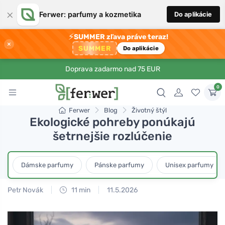
×
Ferwer: parfumy a kozmetika
Do aplikácie
⚡
SUMMER zľava práve teraz!
×
SUMMER
Do aplikácie
Doprava zadarmo nad 75 EUR
0
Ferwer
Blog
Životný štýl
Ekologické pohreby ponúkajú
šetrnejšie rozlúčenie
Dámske parfumy
Pánske parfumy
Unisex parfumy
Petr Novák
11 min
11.5.2026