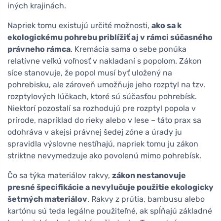
iných krajinách.
Napriek tomu existujú určité možnosti,
ako sa k
ekologickému pohrebu priblížiť aj v rámci súčasného
právneho rámca
. Kremácia sama o sebe ponúka
relatívne veľkú voľnosť v nakladaní s popolom. Zákon
síce stanovuje, že popol musí byť uložený na
pohrebisku, ale zároveň umožňuje jeho rozptyl na tzv.
rozptylových lúčkach, ktoré sú súčasťou pohrebísk.
Niektorí pozostalí sa rozhodujú pre rozptyl popola v
prírode, napríklad do rieky alebo v lese – táto prax sa
odohráva v akejsi právnej šedej zóne a úrady ju
spravidla výslovne nestíhajú, napriek tomu ju zákon
striktne nevymedzuje ako povolenú mimo pohrebísk.
Čo sa týka materiálov rakvy,
zákon nestanovuje
presné špecifikácie a nevylučuje použitie ekologicky
šetrných materiálov
. Rakvy z prútia, bambusu alebo
kartónu sú teda legálne použiteľné, ak spĺňajú základné