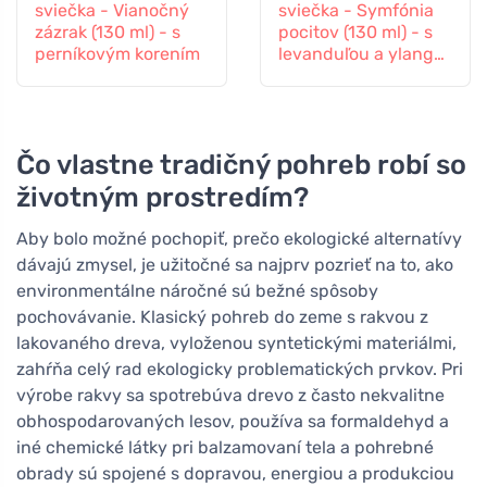
sviečka - Vianočný
sviečka - Symfónia
zázrak (130 ml) - s
pocitov (130 ml) - s
perníkovým korením
levanduľou a ylang-
ylang
Čo vlastne tradičný pohreb robí so
životným prostredím?
Aby bolo možné pochopiť, prečo ekologické alternatívy
dávajú zmysel, je užitočné sa najprv pozrieť na to, ako
environmentálne náročné sú bežné spôsoby
pochovávanie. Klasický pohreb do zeme s rakvou z
lakovaného dreva, vyloženou syntetickými materiálmi,
zahŕňa celý rad ekologicky problematických prvkov. Pri
výrobe rakvy sa spotrebúva drevo z často nekvalitne
obhospodarovaných lesov, používa sa formaldehyd a
iné chemické látky pri balzamovaní tela a pohrebné
obrady sú spojené s dopravou, energiou a produkciou