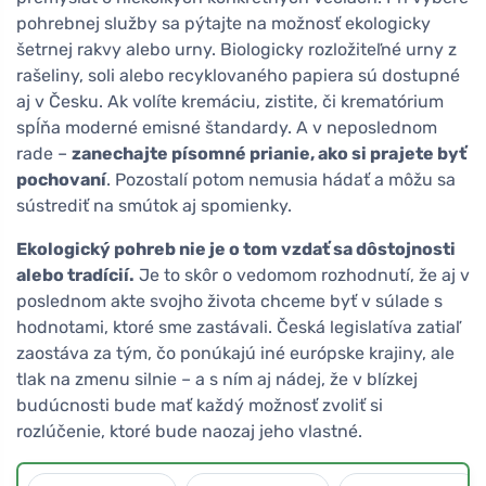
pohrebnej služby sa pýtajte na možnosť ekologicky
šetrnej rakvy alebo urny. Biologicky rozložiteľné urny z
rašeliny, soli alebo recyklovaného papiera sú dostupné
aj v Česku. Ak volíte kremáciu, zistite, či krematórium
spĺňa moderné emisné štandardy. A v neposlednom
rade –
zanechajte písomné prianie, ako si prajete byť
pochovaní
. Pozostalí potom nemusia hádať a môžu sa
sústrediť na smútok aj spomienky.
Ekologický pohreb nie je o tom vzdať sa dôstojnosti
alebo tradícií.
Je to skôr o vedomom rozhodnutí, že aj v
poslednom akte svojho života chceme byť v súlade s
hodnotami, ktoré sme zastávali. Česká legislatíva zatiaľ
zaostáva za tým, čo ponúkajú iné európske krajiny, ale
tlak na zmenu silnie – a s ním aj nádej, že v blízkej
budúcnosti bude mať každý možnosť zvoliť si
rozlúčenie, ktoré bude naozaj jeho vlastné.