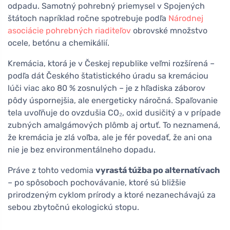
odpadu. Samotný pohrebný priemysel v Spojených
štátoch napríklad ročne spotrebuje podľa
Národnej
asociácie pohrebných riaditeľov
obrovské množstvo
ocele, betónu a chemikálií.
Kremácia, ktorá je v Českej republike veľmi rozšírená –
podľa dát Českého štatistického úradu sa kremáciou
lúči viac ako 80 % zosnulých – je z hľadiska záborov
pôdy úspornejšia, ale energeticky náročná. Spaľovanie
tela uvoľňuje do ovzdušia CO₂, oxid dusičitý a v prípade
zubných amalgámových plômb aj ortuť. To neznamená,
že kremácia je zlá voľba, ale je fér povedať, že ani ona
nie je bez environmentálneho dopadu.
Práve z tohto vedomia
vyrastá túžba po alternatívach
– po spôsoboch pochovávanie, ktoré sú bližšie
prirodzeným cyklom prírody a ktoré nezanechávajú za
sebou zbytočnú ekologickú stopu.