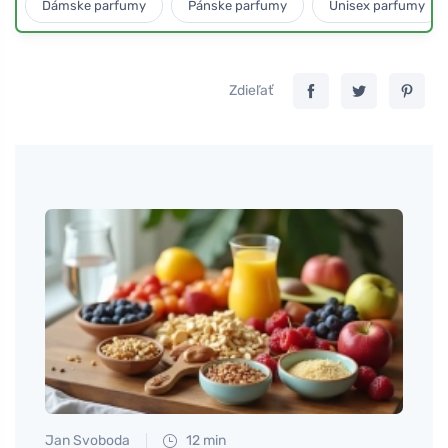
Dámske parfumy
Pánske parfumy
Unisex parfumy
Zdieľať
Jan Svoboda
12 min
Tomáš