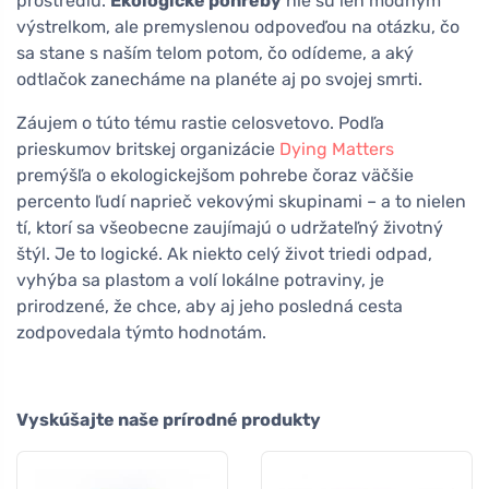
prostrediu.
Ekologické pohreby
nie sú len módnym
výstrelkom, ale premyslenou odpoveďou na otázku, čo
sa stane s naším telom potom, čo odídeme, a aký
odtlačok zanecháme na planéte aj po svojej smrti.
Záujem o túto tému rastie celosvetovo. Podľa
prieskumov britskej organizácie
Dying Matters
premýšľa o ekologickejšom pohrebe čoraz väčšie
percento ľudí naprieč vekovými skupinami – a to nielen
tí, ktorí sa všeobecne zaujímajú o udržateľný životný
štýl. Je to logické. Ak niekto celý život triedi odpad,
vyhýba sa plastom a volí lokálne potraviny, je
prirodzené, že chce, aby aj jeho posledná cesta
zodpovedala týmto hodnotám.
Vyskúšajte naše prírodné produkty