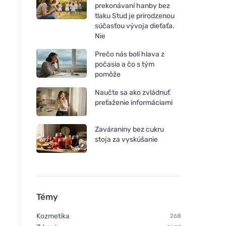
prekonávaní hanby bez
tlaku Stud je prirodzenou
súčasťou vývoja dieťaťa.
Nie
Prečo nás bolí hlava z
počasia a čo s tým
pomôže
Naučte sa ako zvládnuť
preťaženie informáciami
Zaváraniny bez cukru
stoja za vyskúšanie
Témy
Kozmetika
268