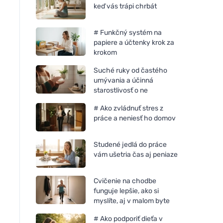
keď vás trápi chrbát
# Funkčný systém na
papiere a účtenky krok za
krokom
Suché ruky od častého
umývania a účinná
starostlivosť o ne
# Ako zvládnuť stres z
práce a neniesť ho domov
Studené jedlá do práce
vám ušetria čas aj peniaze
Cvičenie na chodbe
funguje lepšie, ako si
myslíte, aj v malom byte
# Ako podporiť dieťa v