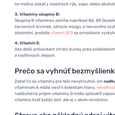
ho možno získať z mastných rýb, vajec alebo oboha
3. Vitamíny skupiny B:
Skupina B vitamínov zahŕňa napríklad B6, B9 (kyselin
červených krviniek, zdravie mozgu a nervového syst
obozretní, pretože
vitamín B12
sa prirodzene vyskytu
4. Vitamín E:
Ako ďalší antioxidant chráni bunky pred poškodením
a rastlinných olejoch.
Prečo sa vyhnúť bezmyšlienk
Zatiaľ čo sú vitamíny pre telo nevyhnutné, ich
nadby
vitamínom A môže viesť k bolestiam hlavy,
nevoľnost
nadbytočný príjem vitamínu D môže spôsobiť vápenat
vitamíny brať každý deň, ale aj v akom množstve.