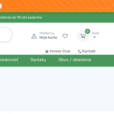
rátenie do 90 dní zadarmo
0
Prihlásiť sa
Košík
Moje konto
Ferwer Club
Kontakt
omácnosť
Darčeky
Obuv / oblečenie