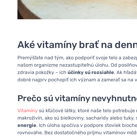
Aké vitamíny brať na den
Premýšľate nad tým, ako podporiť svoje telo a zabez
našom organizme nezastupiteľnú úlohu. Od posilňo
zdravia pokožky – ich
účinky sú rozsiahle
. Ak hľad
dobré najprv pochopiť ich význam a zamerať sa na 
Prečo sú vitamíny nevyhnutn
Vitamíny
sú kľúčové látky, ktoré naše telo potrebuj
makroživín, ako sú bielkoviny, sacharidy alebo tuky,
energie
. Ich úloha spočíva v podpore stoviek bioch
rovnováhe. Bez dostatočného príjmu vitamínov môžu 