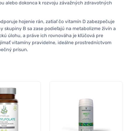
kou alebo dokonca k rozvoju závažných zdravotných
dporuje hojenie rán, zatiaľ čo vitamín D zabezpečuje
y skupiny B sa zase podieľajú na metabolizme živín a
ckú úlohu, a práve ich rovnováha je kľúčová pre
jímať vitamíny pravidelne, ideálne prostredníctvom
pečný prísun.