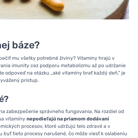
nej báze?
pečiť mu všetky potrebné živiny? Vitamíny hrajú v
vania imunity cez podporu metabolizmu až po udržanie
áte odpoveď na otázku „aké vitamíny brať každý deň," je
vyvážený prístup.
é?
e na zabezpečenie správneho fungovania. Na rozdiel od
 sa vitamíny
nepodieľajú na priamom dodávaní
emických procesov, ktoré udržujú telo zdravé a v
byť tieto procesy narušené, čo môže viesť k oslabeniu