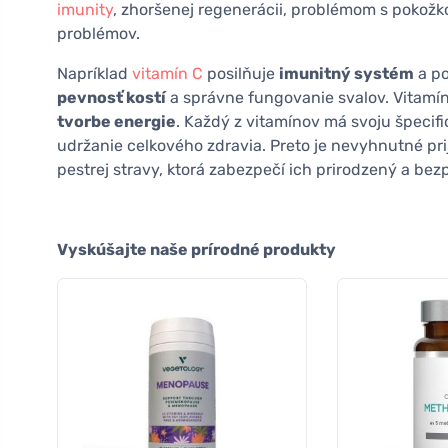
imunity
, zhoršenej regenerácii, problémom s pokož
problémov.
Napríklad
vitamín C
posilňuje
imunitný systém
a po
pevnosť kostí
a správne fungovanie svalov. Vitamín
tvorbe energie
. Každý z vitamínov má svoju špecifi
udržanie celkového zdravia. Preto je nevyhnutné pri
pestrej stravy, ktorá zabezpečí ich prirodzený a bez
Vyskúšajte naše prírodné produkty