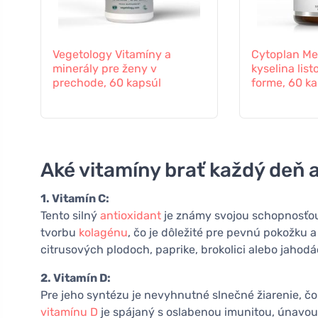
Vegetology Vitamíny a
Cytoplan Met
minerály pre ženy v
kyselina list
prechode, 60 kapsúl
forme, 60 ka
Aké vitamíny brať každý deň 
1. Vitamín C:
Tento silný
antioxidant
je známy svojou schopnosťou
tvorbu
kolagénu
, čo je dôležité pre pevnú pokožku 
citrusových plodoch, paprike, brokolici alebo jahodá
2. Vitamín D:
Pre jeho syntézu je nevyhnutné slnečné žiarenie, 
vitamínu D
je spájaný s oslabenou imunitou, únavou