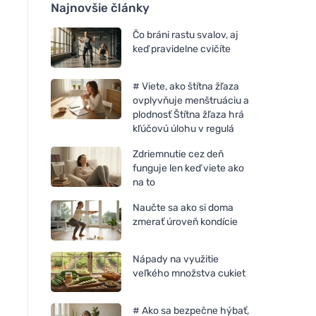
Najnovšie články
Čo bráni rastu svalov, aj
keď pravidelne cvičíte
# Viete, ako štítna žľaza
ovplyvňuje menštruáciu a
plodnosť Štítna žľaza hrá
kľúčovú úlohu v regulá
Zdriemnutie cez deň
funguje len keď viete ako
na to
Naučte sa ako si doma
zmerať úroveň kondície
Nápady na využitie
veľkého množstva cukiet
# Ako sa bezpečne hýbať,