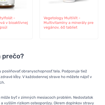
ylfolát -
Vegetology MultiVit -
ová v bioaktívnej
Multivitamíny a minerály pre
psúl
vegánov, 60 tabliet
a prečo?
 posilňovať obranyschopnosť tela. Podporuje tiež
a zdravé kĺby. V každodennej strave ho môžete nájsť v
ch.
čo môže byť v zimných mesiacoch problém. Nedostatok
 a vyšším rizikom osteoporózy. Okrem doplnkov stravy