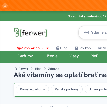
×
Objednávky zadané do 12:
Zľavy až do -80%
Blog
Lexikón
Ve
Parfumy
Líčenie
Vlasy
Pleť
Ferwer
Blog
Zdravie
Aké vitamíny sa oplatí brať n
Dámske parfumy
Pánske parfumy
Unisex parf