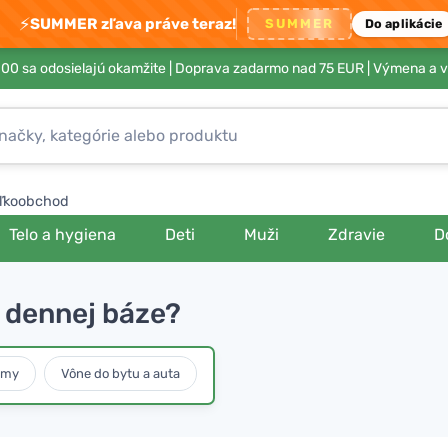
⚡
SUMMER zľava práve teraz!
SUMMER
Do aplikácie
00 sa odosielajú okamžite |
Doprava zadarmo nad 75 EUR
| Výmena a v
ľkoobchod
Telo a hygiena
Deti
Muži
Zdravie
D
a dennej báze?
umy
Vône do bytu a auta