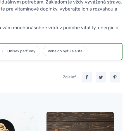
ividuálnym potrebám. Základom je vždy vyvážená strava,
ete pre vitamínové doplnky, vyberajte ich s rozvahou a
sa vám mnohonásobne vráti v podobe vitality, energie a
Unisex parfumy
Vône do bytu a auta
Zdieľať