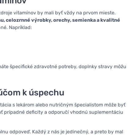
tamínov
zdroje vitamínov by mali byť vždy na prvom mieste.
nu, celozrnné výrobky, orechy, semienka a kvalitné
né. Napríklad:
máte špecifické zdravotné potreby, doplnky stravy môžu
kľúčom k úspechu
zultácia s lekárom alebo nutričným špecialistom môže byť
ať prípadné deficity a odporučí vhodnú suplementáciu
lnu odpoveď. Každý z nás je jedinečný, a preto by mal