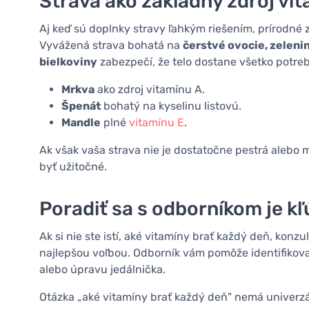
Strava ako základný zdroj vi
Aj keď sú doplnky stravy ľahkým riešením, prírodné 
Vyvážená strava bohatá na
čerstvé ovocie, zeleni
bielkoviny
zabezpečí, že telo dostane všetko potreb
Mrkva
ako zdroj vitamínu A.
Špenát
bohatý na kyselinu listovú.
Mandle
plné
vitamínu E
.
Ak však vaša strava nie je dostatočne pestrá alebo 
byť užitočné.
Poradiť sa s odborníkom je 
Ak si nie ste istí, aké vitamíny brať každý deň, kon
najlepšou voľbou. Odborník vám pomôže identifikov
alebo úpravu jedálnička.
Otázka „aké vitamíny brať každý deň" nemá univerzá