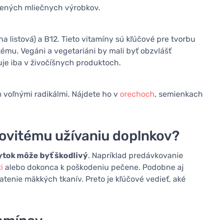
tených mliečnych výrobkov.
a listová) a B12. Tieto vitamíny sú kľúčové pre tvorbu
ému. Vegáni a vegetariáni by mali byť obzvlášť
je iba v živočíšnych produktoch.
 voľnými radikálmi. Nájdete ho v
orechoch
, semienkach
ovitému užívaniu doplnkov?
tok môže byť škodlivý
. Napríklad predávkovanie
i
alebo dokonca k poškodeniu pečene. Podobne aj
enie mäkkých tkanív. Preto je kľúčové vedieť, aké