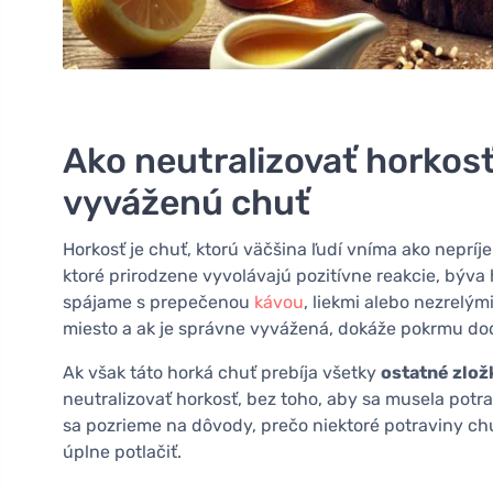
Ako neutralizovať horkosť
vyváženú chuť
Horkosť je chuť, ktorú väčšina ľudí vníma ako nepríj
ktoré prirodzene vyvolávajú pozitívne reakcie, býva
spájame s prepečenou
kávou
, liekmi alebo nezrelý
miesto a ak je správne vyvážená, dokáže pokrmu do
Ak však táto horká chuť prebíja všetky
ostatné zlož
neutralizovať horkosť, bez toho, aby sa musela potra
sa pozrieme na dôvody, prečo niektoré potraviny chu
úplne potlačiť.