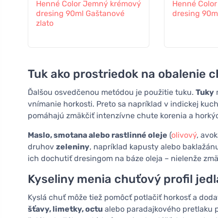
Henné Color Jemný krémový
Henné Colo
dresing 90ml Gaštanové
dresing 90m
zlato
Tuk ako prostriedok na obalenie 
Ďalšou osvedčenou metódou je použitie tuku.
Tuky
m
vnímanie horkosti. Preto sa napríklad v indickej ku
pomáhajú zmäkčiť intenzívne chute korenia a horkýc
Maslo, smotana alebo rastlinné oleje
(
olivový
, avo
druhov
zeleniny
, napríklad kapusty alebo baklažánu
ich dochutiť dresingom na báze oleja – nielenže zmäk
Kyseliny menia chuťový profil jedl
Kyslá chuť môže tiež pomôcť potlačiť horkosť a dod
šťavy, limetky, octu
alebo paradajkového pretlaku 