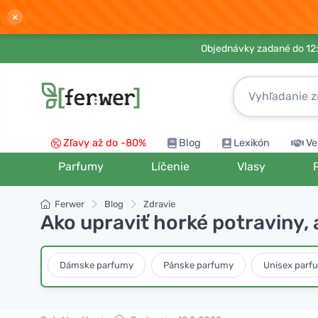
×
Objednávky zadané do 12:
Zľavy až do -80%
Blog
Lexikón
Ve
Parfumy
Líčenie
Vlasy
Ferwer
Blog
Zdravie
Ako upraviť horké potraviny, a
Dámske parfumy
Pánske parfumy
Unisex parf