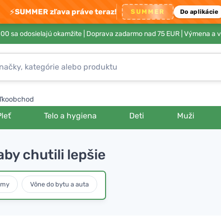
⚡
SUMMER zľava práve teraz!
SUMMER
Do aplikácie
00 sa odosielajú okamžite |
Doprava zadarmo nad 75 EUR
| Výmena a v
ľkoobchod
Pleť
Telo a hygiena
Deti
Muži
by chutili lepšie
umy
Vône do bytu a auta