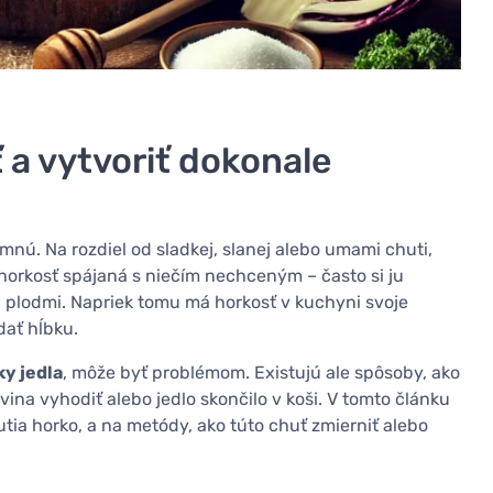
 a vytvoriť dokonale
emnú. Na rozdiel od sladkej, slanej alebo umami chuti,
 horkosť spájaná s niečím nechceným – často si ju
mi plodmi. Napriek tomu má horkosť v kuchyni svoje
dať hĺbku.
ky jedla
, môže byť problémom. Existujú ale spôsoby, ako
vina vyhodiť alebo jedlo skončilo v koši. V tomto článku
tia horko, a na metódy, ako túto chuť zmierniť alebo