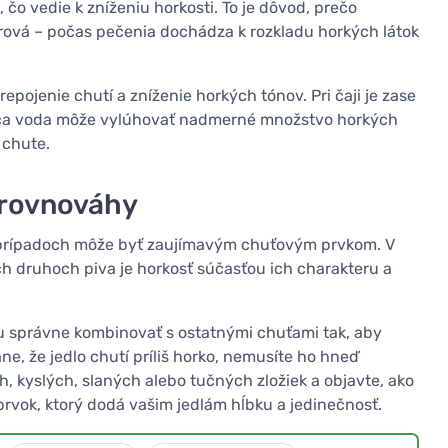
čo vedie k zníženiu horkosti. To je dôvod, prečo
rová – počas pečenia dochádza k rozkladu horkých látok
repojenie chutí a zníženie horkých tónov. Pri čaji je zase
orúca voda môže vylúhovať nadmerné množstvo horkých
e chute.
 rovnováhy
ch prípadoch môže byť zaujímavým chuťovým prvkom. V
h druhoch piva je horkosť súčasťou ich charakteru a
 ju správne kombinovať s ostatnými chuťami tak, aby
e, že jedlo chutí príliš horko, nemusíte ho hneď
, kyslých, slaných alebo tučných zložiek a objavte, ako
rvok, ktorý dodá vašim jedlám hĺbku a jedinečnosť.