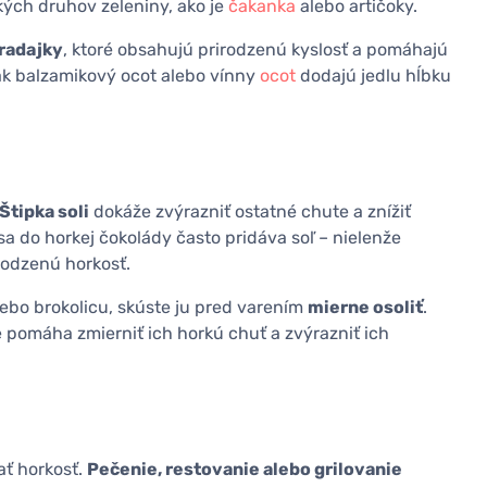
kých druhov zeleniny, ako je
čakanka
alebo artičoky.
radajky
, ktoré obsahujú prirodzenú kyslosť a pomáhajú
ak balzamikový ocot alebo vínny
ocot
dodajú jedlu hĺbku
Štipka soli
dokáže zvýrazniť ostatné chute a znížiť
 sa do horkej čokolády často pridáva soľ – nielenže
irodzenú horkosť.
lebo brokolicu, skúste ju pred varením
mierne osoliť
.
ie pomáha zmierniť ich horkú chuť a zvýrazniť ich
ať horkosť.
Pečenie, restovanie alebo grilovanie