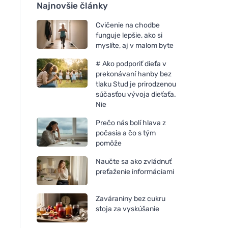
Najnovšie články
Cvičenie na chodbe
funguje lepšie, ako si
myslíte, aj v malom byte
# Ako podporiť dieťa v
prekonávaní hanby bez
tlaku Stud je prirodzenou
súčasťou vývoja dieťaťa.
Nie
Prečo nás bolí hlava z
počasia a čo s tým
pomôže
Naučte sa ako zvládnuť
preťaženie informáciami
Zaváraniny bez cukru
stoja za vyskúšanie