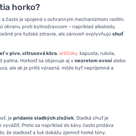
tia horko?
n a často je spojená s ochranným mechanizmom rastlín.
ú obranu proti bylinožravcom – napríklad alkaloidy,
spešné pre ľudské zdravie, ale zároveň ovplyvňujú
chuť
eľ v pive, citrusová kôra
,
artičoky
, kapusta, rukola,
d palina. Horkosť sa objavuje aj v
nezrelom ovocí
alebo
uca, ale ak je príliš výrazná, môže byť nepríjemná a
sť, je
pridanie sladkých zložiek
. Sladká chuť je
 vyvážiť. Preto sa napríklad do kávy často pridáva
to, že sladkosť a tuk dokážu zjemniť horké tóny.