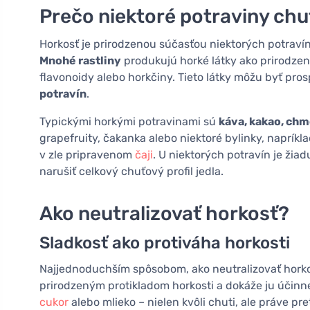
Prečo niektoré potraviny chu
Horkosť je prirodzenou súčasťou niektorých potraví
Mnohé rastliny
produkujú horké látky ako prirodzen
flavonoidy alebo horkčiny. Tieto látky môžu byť pro
potravín
.
Typickými horkými potravinami sú
káva, kakao, chm
grapefruity, čakanka alebo niektoré bylinky, napríkla
v zle pripravenom
čaji
. U niektorých potravín je žiad
narušiť celkový chuťový profil jedla.
Ako neutralizovať horkosť?
Sladkosť ako protiváha horkosti
Najjednoduchším spôsobom, ako neutralizovať horko
prirodzeným protikladom horkosti a dokáže ju účinne
cukor
alebo mlieko – nielen kvôli chuti, ale práve pre