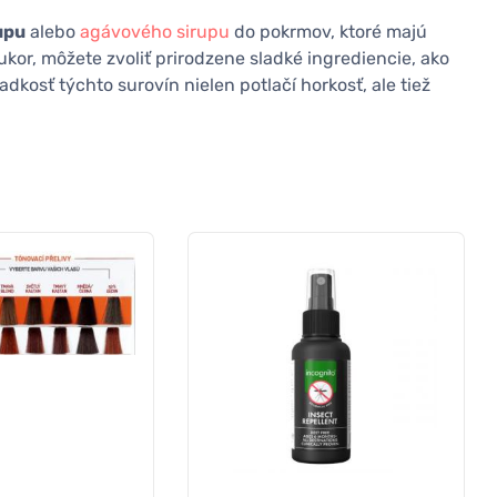
upu
alebo
agávového sirupu
do pokrmov, ktoré majú
ukor, môžete zvoliť prirodzene sladké ingrediencie, ako
dkosť týchto surovín nielen potlačí horkosť, ale tiež