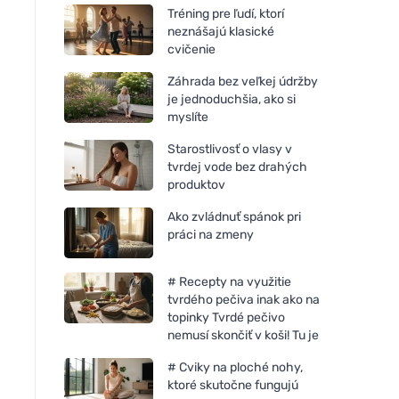
Tréning pre ľudí, ktorí
neznášajú klasické
cvičenie
Záhrada bez veľkej údržby
je jednoduchšia, ako si
myslíte
Starostlivosť o vlasy v
tvrdej vode bez drahých
produktov
Ako zvládnuť spánok pri
práci na zmeny
# Recepty na využitie
tvrdého pečiva inak ako na
topinky Tvrdé pečivo
nemusí skončiť v koši! Tu je
# Cviky na ploché nohy,
ktoré skutočne fungujú