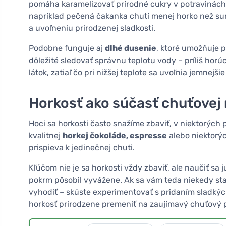
pomáha karamelizovať prírodné cukry v potravinách, 
napríklad pečená čakanka chutí menej horko než su
a uvoľneniu prirodzenej sladkosti.
Podobne funguje aj
dlhé dusenie
, ktoré umožňuje p
dôležité sledovať správnu teplotu vody – príliš h
látok, zatiaľ čo pri nižšej teplote sa uvoľnia jemnejši
Horkosť ako súčasť chuťovej
Hoci sa horkosti často snažíme zbaviť, v niektorý
kvalitnej
horkej čokoláde, espresse
alebo niektorýc
prispieva k jedinečnej chuti.
Kľúčom nie je sa horkosti vždy zbaviť, ale naučiť sa
pokrm pôsobil vyvážene. Ak sa vám teda niekedy stan
vyhodiť – skúste experimentovať s pridaním sladkých
horkosť prirodzene premeniť na zaujímavý chuťový p