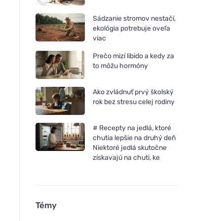
Sádzanie stromov nestačí,
ekológia potrebuje oveľa
viac
Prečo mizí libido a kedy za
to môžu hormóny
Ako zvládnuť prvý školský
rok bez stresu celej rodiny
# Recepty na jedlá, ktoré
chutia lepšie na druhý deň
Niektoré jedlá skutočne
získavajú na chuti, ke
Témy