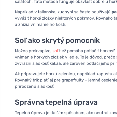
šalátoch. Táto metóda funguje obzvlášť dobre u hor
Napríklad v talianskej kuchyni sa často používajú
pa
vyvážiť horké zložky niektorých pokrmov. Rovnako t
a znížia vnímanie horkosti.
Soľ ako skrytý pomocník
Možno prekvapivo,
soľ
tiež pomáha potlačiť horkosť.
vnímanie horkých zložiek v jedle. To je dôvod, prečo
zvýrazní sladkosť kakaa, ale zároveň potlačí jeho pr
Ak pripravujete horkú zeleninu, napríklad kapustu a
Rovnaký trik platí aj pre grapefruity – jemné osolen
prirodzenú sladkosť.
Správna tepelná úprava
Tepelná úprava je ďalším spôsobom, ako neutralizov