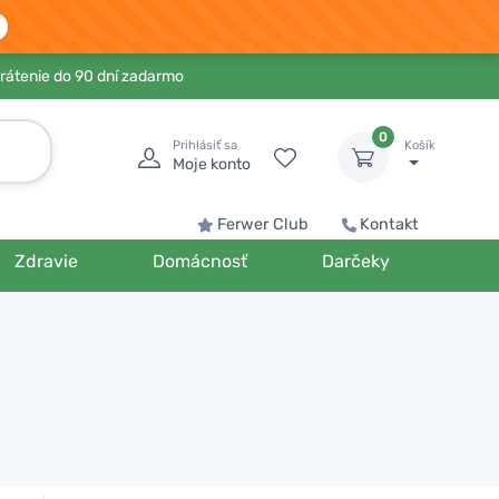
rátenie do 90 dní zadarmo
0
Prihlásiť sa
Košík
Moje konto
Ferwer Club
Kontakt
Zdravie
Domácnosť
Darčeky