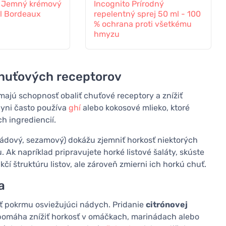
r Jemný krémový
Incognito Prírodný
l Bordeaux
repelentný sprej 50 ml - 100
% ochrana proti všetkému
hmyzu
chuťových receptorov
ajú schopnosť obaliť chuťové receptory a znížiť
chyni často používa
ghí
alebo kokosové mlieko, ktoré
h ingrediencií.
kádový, sezamový) dokážu zjemniť horkosť niektorých
. Ak napríklad pripravujete horké listové šaláty, skúste
čí štruktúru listov, ale zároveň zmierni ich horkú chuť.
a
ať pokrmu osviežujúci nádych. Pridanie
citrónovej
pomáha znížiť horkosť v omáčkach, marinádach alebo