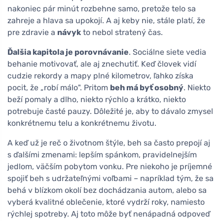
nakoniec pár minút rozbehne samo, pretože telo sa
zahreje a hlava sa upokojí. A aj keby nie, stále platí, že
pre zdravie a
návyk
to nebol stratený čas.
Ďalšia kapitola je porovnávanie
. Sociálne siete vedia
behanie motivovať, ale aj znechutiť. Keď človek vidí
cudzie rekordy a mapy plné kilometrov, ľahko získa
pocit, že „robí málo". Pritom
beh má byť osobný
. Niekto
beží pomaly a dlho, niekto rýchlo a krátko, niekto
potrebuje časté pauzy. Dôležité je, aby to dávalo zmysel
konkrétnemu telu a konkrétnemu životu.
A keď už je reč o životnom štýle, beh sa často prepojí aj
s ďalšími zmenami: lepším spánkom, pravidelnejším
jedlom, väčším pobytom vonku. Pre niekoho je príjemné
spojiť beh s udržateľnými voľbami – napríklad tým, že sa
behá v blízkom okolí bez dochádzania autom, alebo sa
vyberá kvalitné oblečenie, ktoré vydrží roky, namiesto
rýchlej spotreby. Aj toto môže byť nenápadná odpoveď