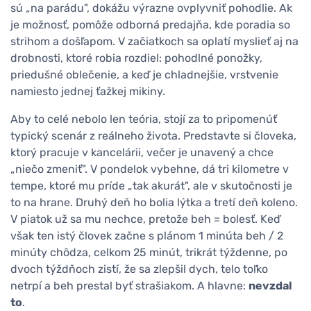
sú „na parádu", dokážu výrazne ovplyvniť pohodlie. Ak
je možnosť, pomôže odborná predajňa, kde poradia so
strihom a došľapom. V začiatkoch sa oplatí myslieť aj na
drobnosti, ktoré robia rozdiel: pohodlné ponožky,
priedušné oblečenie, a keď je chladnejšie, vrstvenie
namiesto jednej ťažkej mikiny.
Aby to celé nebolo len teória, stojí za to pripomenúť
typický scenár z reálneho života. Predstavte si človeka,
ktorý pracuje v kancelárii, večer je unavený a chce
„niečo zmeniť". V pondelok vybehne, dá tri kilometre v
tempe, ktoré mu príde „tak akurát", ale v skutočnosti je
to na hrane. Druhý deň ho bolia lýtka a tretí deň koleno.
V piatok už sa mu nechce, pretože beh = bolesť. Keď
však ten istý človek začne s plánom 1 minúta beh / 2
minúty chôdza, celkom 25 minút, trikrát týždenne, po
dvoch týždňoch zistí, že sa zlepšil dych, telo toľko
netrpí a beh prestal byť strašiakom. A hlavne:
nevzdal
to
.