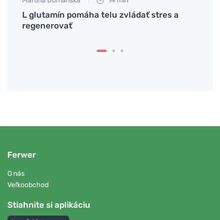
Martina Domanská
14 min
Jan S
L glutamín pomáha telu zvládať stres a
Ako 
y a
regenerovať
termo
Ferwer
O nás
Veľkoobchod
Stiahnite si aplikáciu