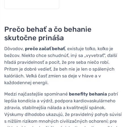
Prečo behať a čo behanie
skutočne prináša
Dôvodov,
prečo začať behať
, existuje toľko, koľko je
bežcov. Niekto chce schudnúť, iný sa „vyvetrať", ďalší
hľadá pravidelnosť a pocit, že pre seba niečo robí.
Pritom je dobré vedieť, že beh nie je len o spálených
kalóriách. Veľká časť zmien sa deje v hlave a v
každodennej energii.
Medzi najčastejšie spomínané
benefity behania
patrí
lepšia kondícia a výdrž, podpora kardiovaskulárneho
zdravia, stabilnejšia nálada a kvalitnejší spánok.
Výskumy dlhodobo ukazujú, že pravidelný pohyb súvisí
s nižším rizikom mnohých civilizačných ochorení; pre