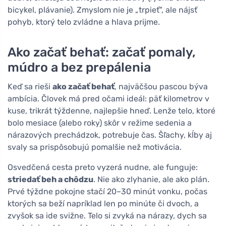
bicykel, plávanie). Zmyslom nie je „trpieť", ale nájsť
pohyb, ktorý telo zvládne a hlava prijme.
Ako začať behať: začať pomaly,
múdro a bez prepálenia
Keď sa rieši
ako začať behať
, najväčšou pascou býva
ambícia. Človek má pred očami ideál: päť kilometrov v
kuse, trikrát týždenne, najlepšie hneď. Lenže telo, ktoré
bolo mesiace (alebo roky) skôr v režime sedenia a
nárazových prechádzok, potrebuje čas. Šľachy, kĺby aj
svaly sa prispôsobujú pomalšie než motivácia.
Osvedčená cesta preto vyzerá nudne, ale funguje:
striedať beh a chôdzu
. Nie ako zlyhanie, ale ako plán.
Prvé týždne pokojne stačí 20–30 minút vonku, počas
ktorých sa beží napríklad len po minúte či dvoch, a
zvyšok sa ide svižne. Telo si zvyká na nárazy, dych sa