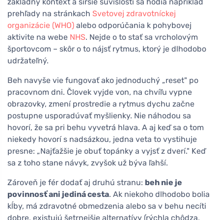
základný kontext a širšie súvislosti sa hodia napríklad
prehľady na stránkach
Svetovej zdravotníckej
organizácie (WHO)
alebo odporúčania k pohybovej
aktivite na webe
NHS
. Nejde o to stať sa vrcholovým
športovcom – skôr o to nájsť rytmus, ktorý je dlhodobo
udržateľný.
Beh navyše vie fungovať ako jednoduchý „reset" po
pracovnom dni. Človek vyjde von, na chvíľu vypne
obrazovky, zmení prostredie a rytmus dychu začne
postupne usporadúvať myšlienky. Nie náhodou sa
hovorí, že sa pri behu vyvetrá hlava. A aj keď sa o tom
niekedy hovorí s nadsázkou, jedna veta to vystihuje
presne: „Najťažšie je obuť topánky a vyjsť z dverí." Keď
sa z toho stane návyk, zvyšok už býva ľahší.
Zároveň je fér dodať aj druhú stranu:
beh nie je
povinnosť ani jediná cesta
. Ak niekoho dlhodobo bolia
kĺby, má zdravotné obmedzenia alebo sa v behu necíti
dobre, existujú šetrnejšie alternatívy (rýchla chôdza,