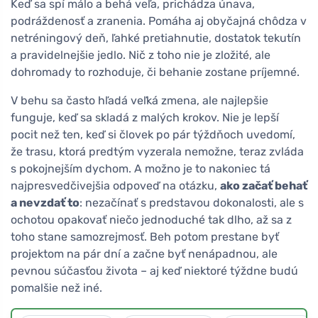
Keď sa spí málo a behá veľa, prichádza únava,
podráždenosť a zranenia. Pomáha aj obyčajná chôdza v
netréningový deň, ľahké pretiahnutie, dostatok tekutín
a pravidelnejšie jedlo. Nič z toho nie je zložité, ale
dohromady to rozhoduje, či behanie zostane príjemné.
V behu sa často hľadá veľká zmena, ale najlepšie
funguje, keď sa skladá z malých krokov. Nie je lepší
pocit než ten, keď si človek po pár týždňoch uvedomí,
že trasu, ktorá predtým vyzerala nemožne, teraz zvláda
s pokojnejším dychom. A možno je to nakoniec tá
najpresvedčivejšia odpoveď na otázku,
ako začať behať
a nevzdať to
: nezačínať s predstavou dokonalosti, ale s
ochotou opakovať niečo jednoduché tak dlho, až sa z
toho stane samozrejmosť. Beh potom prestane byť
projektom na pár dní a začne byť nenápadnou, ale
pevnou súčasťou života – aj keď niektoré týždne budú
pomalšie než iné.