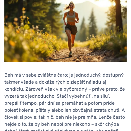
Beh má v sebe zvláštne čaro: je jednoduchý, dostupný
takmer všade a dokáže rýchlo zlepšiť náladu aj
kondíciu. Zároveň však vie byť zradný – práve preto, že
vyzerá tak jednoducho. Stačí vybehnúť „na silu",
prepáliť tempo, pár dní sa premáhať a potom príde
bolesť kolena, píšťaly alebo len obyčajná strata chuti. A
človek si povie: tak nič, beh nie je pre mňa. Lenže často
nejde o to, že by beh nebol pre niekoho – skôr chýba