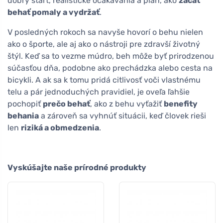
dobrý štart, realistické očakávania a plán, ako
začať
behať pomaly a vydržať
.
V posledných rokoch sa navyše hovorí o behu nielen
ako o športe, ale aj ako o nástroji pre zdravší životný
štýl. Keď sa to vezme múdro, beh môže byť prirodzenou
súčasťou dňa, podobne ako prechádzka alebo cesta na
bicykli. A ak sa k tomu pridá citlivosť voči vlastnému
telu a pár jednoduchých pravidiel, je oveľa ľahšie
pochopiť
prečo behať
, ako z behu vyťažiť
benefity
behania
a zároveň sa vyhnúť situácii, keď človek rieši
len
riziká a obmedzenia
.
Vyskúšajte naše prírodné produkty