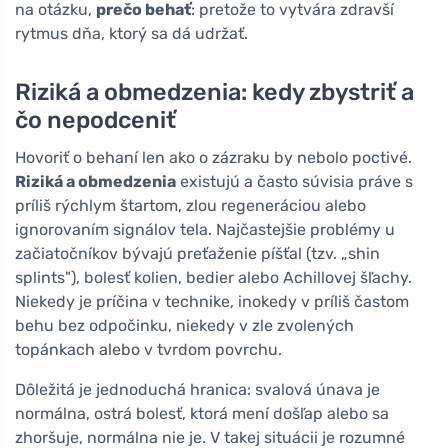
na otázku,
prečo behať
: pretože to vytvára zdravší
rytmus dňa, ktorý sa dá udržať.
Riziká a obmedzenia: kedy zbystriť a
čo nepodceniť
Hovoriť o behaní len ako o zázraku by nebolo poctivé.
Riziká a obmedzenia
existujú a často súvisia práve s
príliš rýchlym štartom, zlou regeneráciou alebo
ignorovaním signálov tela. Najčastejšie problémy u
začiatočníkov bývajú preťaženie píšťal (tzv. „shin
splints"), bolesť kolien, bedier alebo Achillovej šľachy.
Niekedy je príčina v technike, inokedy v príliš častom
behu bez odpočinku, niekedy v zle zvolených
topánkach alebo v tvrdom povrchu.
Dôležitá je jednoduchá hranica: svalová únava je
normálna, ostrá bolesť, ktorá mení došľap alebo sa
zhoršuje, normálna nie je. V takej situácii je rozumné