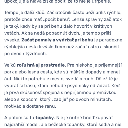
upokojuje a hlava získa pocit, že to nie je utrpenie.
Tempo je ďalší kľúč. Začiatočník často beží príliš rýchlo,
pretože chce mať „pocit behu". Lenže správny začiatok
je taký, kedy by sa pri behu dalo hovoriť v krátkych
vetách. Ak sa nedá popadnúť dych, je tempo príliš
vysoké.
Začať pomaly a vydržať pri behu
je paradoxne
rýchlejšia cesta k výsledkom než začať ostro a skončiť
po dvoch týždňoch.
Veľkú
roľu hrá aj prostredie
. Pre niekoho je príjemnejší
park alebo lesná cesta, kde sú mäkšie dopady a menej
áut. Niekto potrebuje mesto, svetlá a ruch. Dôležité je
vybrať si trasu, ktorá nebude psychicky odrádzať. Keď
je prvá skúsenosť spojená s nepríjemnou premávkou
alebo s kopcom, ktorý „zabije" po dvoch minútach,
motivácia dostane ranu.
A potom sú tu
topánky
. Nie je nutné hneď kupovať
najdrahší model, ale bežecké topánky, ktoré sedia a nie