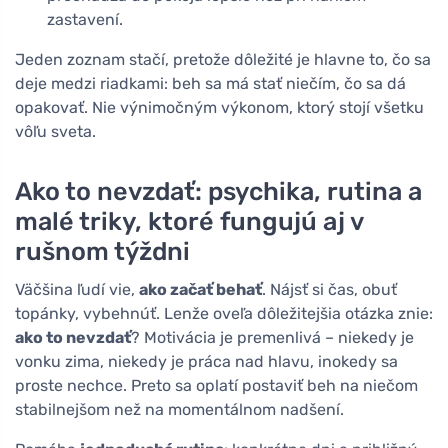
zastavení.
Jeden zoznam stačí, pretože dôležité je hlavne to, čo sa
deje medzi riadkami: beh sa má stať niečím, čo sa dá
opakovať. Nie výnimočným výkonom, ktorý stojí všetku
vôľu sveta.
Ako to nevzdať: psychika, rutina a
malé triky, ktoré fungujú aj v
rušnom týždni
Väčšina ľudí vie,
ako začať behať
. Nájsť si čas, obuť
topánky, vybehnúť. Lenže oveľa dôležitejšia otázka znie:
ako to nevzdať
? Motivácia je premenlivá – niekedy je
vonku zima, niekedy je práca nad hlavu, inokedy sa
proste nechce. Preto sa oplatí postaviť beh na niečom
stabilnejšom než na momentálnom nadšení.