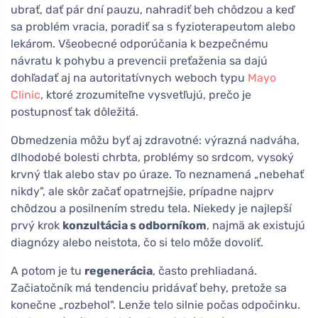
ubrať, dať pár dní pauzu, nahradiť beh chôdzou a keď
sa problém vracia, poradiť sa s fyzioterapeutom alebo
lekárom. Všeobecné odporúčania k bezpečnému
návratu k pohybu a prevencii preťaženia sa dajú
dohľadať aj na autoritatívnych weboch typu
Mayo
Clinic
, ktoré zrozumiteľne vysvetľujú, prečo je
postupnosť tak dôležitá.
Obmedzenia môžu byť aj zdravotné: výrazná nadváha,
dlhodobé bolesti chrbta, problémy so srdcom, vysoký
krvný tlak alebo stav po úraze. To neznamená „nebehať
nikdy", ale skôr začať opatrnejšie, prípadne najprv
chôdzou a posilnením stredu tela. Niekedy je najlepší
prvý krok
konzultácia s odborníkom
, najmä ak existujú
diagnózy alebo neistota, čo si telo môže dovoliť.
A potom je tu
regenerácia
, často prehliadaná.
Začiatočník má tendenciu pridávať behy, pretože sa
konečne „rozbehol". Lenže telo silnie počas odpočinku.