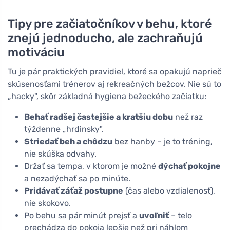
Tipy pre začiatočníkov v behu, ktoré
znejú jednoducho, ale zachraňujú
motiváciu
Tu je pár praktických pravidiel, ktoré sa opakujú naprieč
skúsenosťami trénerov aj rekreačných bežcov. Nie sú to
„hacky", skôr základná hygiena bežeckého začiatku:
Behať radšej častejšie a kratšiu dobu
než raz
týždenne „hrdinsky".
Striedať beh a chôdzu
bez hanby – je to tréning,
nie skúška odvahy.
Držať sa tempa, v ktorom je možné
dýchať pokojne
a nezadýchať sa po minúte.
Pridávať záťaž postupne
(čas alebo vzdialenosť),
nie skokovo.
Po behu sa pár minút prejsť a
uvoľniť
– telo
prechádza do pokoja lepšie než pri náhlom