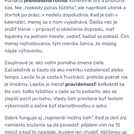
Pomáha
jednoduchá rutina
: konkrétne dni a približný
čas. Nie „niekedy počas týždňa", ale napríklad utorok a
štvrtok po práci, v nedeľu dopoludnia. Keď je beh v
kalendári, menej sa o ňom vyjednáva. Ďalšia vec je
znížiť trenie – pripraviť si oblečenie dopredu, mať
topánky na jednom mieste, vedieť, kadiaľ sa pobeží. Čím
menej rozhodovania, tým menšia šanca, že mozog
nájde výhovorku.
Zaujímavé je, ako veľmi pomáha zmena cieľa.
Začiatočník si často dá ako metriku vzdialenosť alebo
tempo. Lenže to je cesta k frustrácii, pretože pokrok nie
je lineárny. Lepšie je merať
pravidelnosť
: koľkokrát sa
šlo von, koľko týždňov v rade sa to podarilo, ako sa
zlepšil pocit po behu. Vtedy beh prestane byť testom
výkonnosti a začne byť starostlivosťou o seba.
Dobre funguje aj „najmenší možný beh". Keď je deň zlý,
namiesto zrušenia sa dá povedať: pôjdem von na 15
minút a keď to nepôjde, budem len chodiť. Väčšinou sa