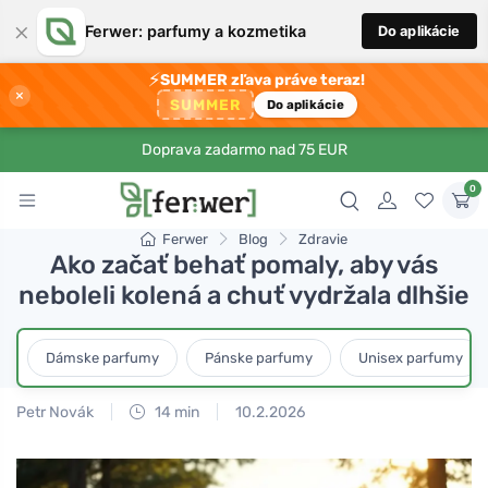
×
Ferwer: parfumy a kozmetika
Do aplikácie
⚡
SUMMER zľava práve teraz!
×
SUMMER
Do aplikácie
Doprava zadarmo nad 75 EUR
0
Ferwer
Blog
Zdravie
Ako začať behať pomaly, aby vás
neboleli kolená a chuť vydržala dlhšie
Dámske parfumy
Pánske parfumy
Unisex parfumy
Petr Novák
14 min
10.2.2026