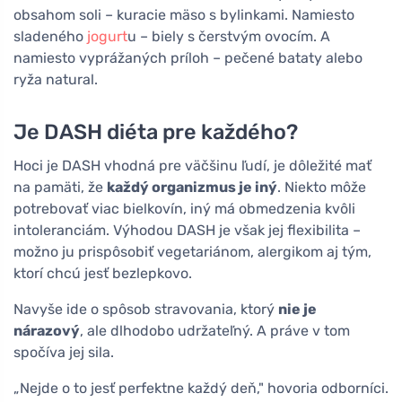
obsahom soli – kuracie mäso s bylinkami. Namiesto
sladeného
jogurt
u – biely s čerstvým ovocím. A
namiesto vyprážaných príloh – pečené bataty alebo
ryža natural.
Je DASH diéta pre každého?
Hoci je DASH vhodná pre väčšinu ľudí, je dôležité mať
na pamäti, že
každý organizmus je iný
. Niekto môže
potrebovať viac bielkovín, iný má obmedzenia kvôli
intoleranciám. Výhodou DASH je však jej flexibilita –
možno ju prispôsobiť vegetariánom, alergikom aj tým,
ktorí chcú jesť bezlepkovo.
Navyše ide o spôsob stravovania, ktorý
nie je
nárazový
, ale dlhodobo udržateľný. A práve v tom
spočíva jej sila.
„Nejde o to jesť perfektne každý deň," hovoria odborníci.