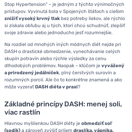
Stop Hypertension" – je jedným z týchto výnimočných
prístupov. Vyvinutá bola v Spojených štátoch s cieľom
znižiť vysoký krvný tlak
bez potreby liekov, ale rýchlo
si získala obľubu aj u tých, ktorí chcú schudnúť, zlepšiť
svoje zdravie alebo jednoducho jesť rozumnejšie.
Na rozdiel od mnohých iných módnych diét nejde pri
DASH o drastické obmedzenie, vynechávanie celých
skupín potravín alebo rýchle výsledky za cenu
dlhodobých problémov. Naopak – kľúčom je
vyvážený
a prirodzený jedálniček
, plný čerstvých surovín a
rozumných porcií. Ale čo to konkrétne znamená a ako
môže vyzerať
DASH diéta v praxi
?
Základné princípy DASH: menej soli,
viac rastlín
Hlavnou myšlienkou DASH diéty je
obmedziť soľ
(sodík)
a zároveň zvýšiť príjem
draslíka, vápnika,