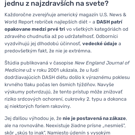
jednu z najzdravších na svete?
Každoročne zverejňuje americký magazín U.S. News &
World Report rebríček najlepších diét – a
DASH patrí
opakovane medzi prvé tri
vo všetkých kategóriách od
zdravého chudnutia až po udržateľnosť. Odborníci
vyzdvihujú jej dlhodobú účinnosť,
vedecké údaje
a
predovšetkým fakt, že nie je extrémna.
Štúdia publikovaná v časopise
New England Journal of
Medicine
už v roku 2001 ukázala, že u ľudí
dodržiavajúcich DASH diétu došlo k výraznému poklesu
krvného tlaku počas len ôsmich týždňov. Navyše
výskumy potvrdzujú, že tento prístup môže znižovať
riziko srdcových ochorení, cukrovky 2. typu a dokonca
aj niektorých foriem rakoviny.
Jej ďalšou výhodou je, že
nie je postavená na zákaze
,
ale na rovnováhe. Neexistuje žiadne prísne „nesmieš",
skôr „skús to inak". Namiesto údenín s vysokým