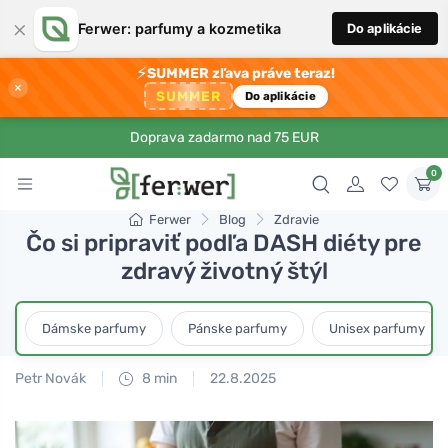
×
Ferwer: parfumy a kozmetika
Do aplikácie
⚡
SUMMER zľava práve teraz!
×
SUMMER
Do aplikácie
Doprava zadarmo nad 75 EUR
0
Ferwer
Blog
Zdravie
Čo si pripraviť podľa DASH diéty pre
zdravý životný štýl
Dámske parfumy
Pánske parfumy
Unisex parfumy
Petr Novák
8 min
22.8.2025