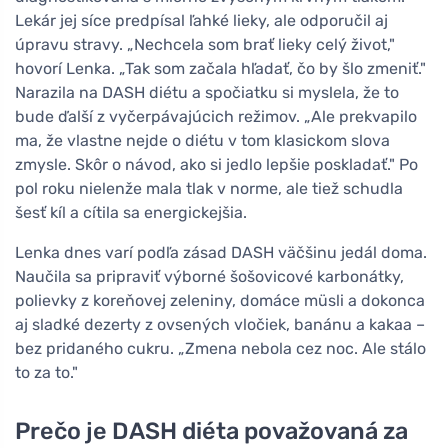
Lekár jej síce predpísal ľahké lieky, ale odporučil aj
úpravu stravy. „Nechcela som brať lieky celý život,"
hovorí Lenka. „Tak som začala hľadať, čo by šlo zmeniť."
Narazila na DASH diétu a spočiatku si myslela, že to
bude ďalší z vyčerpávajúcich režimov. „Ale prekvapilo
ma, že vlastne nejde o diétu v tom klasickom slova
zmysle. Skôr o návod, ako si jedlo lepšie poskladať." Po
pol roku nielenže mala tlak v norme, ale tiež schudla
šesť kíl a cítila sa energickejšia.
Lenka dnes varí podľa zásad DASH väčšinu jedál doma.
Naučila sa pripraviť výborné šošovicové karbonátky,
polievky z koreňovej zeleniny, domáce müsli a dokonca
aj sladké dezerty z ovsených vločiek, banánu a kakaa –
bez pridaného cukru. „Zmena nebola cez noc. Ale stálo
to za to."
Prečo je DASH diéta považovaná za