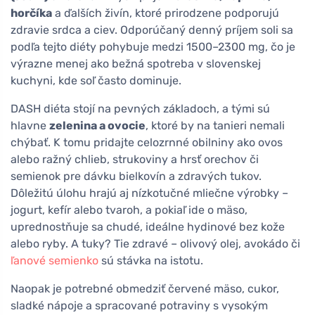
horčíka
a ďalších živín, ktoré prirodzene podporujú
zdravie srdca a ciev. Odporúčaný denný príjem soli sa
podľa tejto diéty pohybuje medzi 1500–2300 mg, čo je
výrazne menej ako bežná spotreba v slovenskej
kuchyni, kde soľ často dominuje.
DASH diéta stojí na pevných základoch, a tými sú
hlavne
zelenina a ovocie
, ktoré by na tanieri nemali
chýbať. K tomu pridajte celozrnné obilniny ako ovos
alebo ražný chlieb, strukoviny a hrsť orechov či
semienok pre dávku bielkovín a zdravých tukov.
Dôležitú úlohu hrajú aj nízkotučné mliečne výrobky –
jogurt, kefír alebo tvaroh, a pokiaľ ide o mäso,
uprednostňuje sa chudé, ideálne hydinové bez kože
alebo ryby. A tuky? Tie zdravé – olivový olej, avokádo či
ľanové semienko
sú stávka na istotu.
Naopak je potrebné obmedziť červené mäso, cukor,
sladké nápoje a spracované potraviny s vysokým