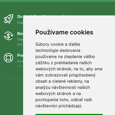
Do druhého dňa a bezplatne
Doprava zadarmo pri objednávkach nad 75 EUR
Používame cookies
Bezplatná výmena a vrátenie tovaru
Objednávku môžete kedykoľvek vrátiť alebo vymeniť do 90
Súbory cookie a ďalšie
dní.
technológie sledovania
Podporujeme Trees.org
používame na zlepšenie vášho
Za každú objednávku zasadíme strom! Prečítajte si viac
O
zážitku z prehliadania našich
nás
.
webových stránok, na to, aby sme
vám zobrazovali prispôsobený
obsah a cielené reklamy, na
analýzu návštevnosti našich
webových stránok a na
pochopenie toho, odkiaľ naši
návštevníci prichádzajú.