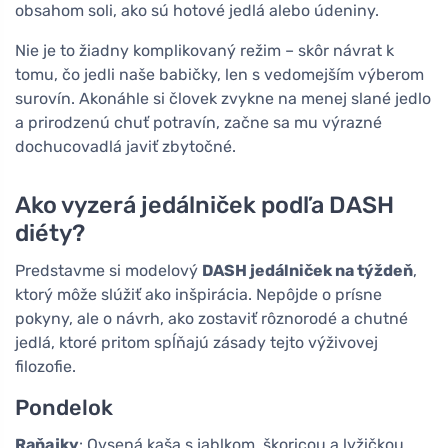
obsahom soli, ako sú hotové jedlá alebo údeniny.
Nie je to žiadny komplikovaný režim – skôr návrat k
tomu, čo jedli naše babičky, len s vedomejším výberom
surovín. Akonáhle si človek zvykne na menej slané jedlo
a prirodzenú chuť potravín, začne sa mu výrazné
dochucovadlá javiť zbytočné.
Ako vyzerá jedálniček podľa DASH
diéty?
Predstavme si modelový
DASH jedálniček na týždeň
,
ktorý môže slúžiť ako inšpirácia. Nepôjde o prísne
pokyny, ale o návrh, ako zostaviť rôznorodé a chutné
jedlá, ktoré pritom spĺňajú zásady tejto výživovej
filozofie.
Pondelok
Raňajky
: Ovsená kaša s jablkom, škoricou a lyžičkou