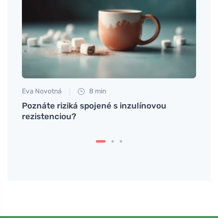
Eva Novotná
8 min
Eva No
 bez
Poznáte riziká spojené s inzulínovou
Upok
rezistenciou?