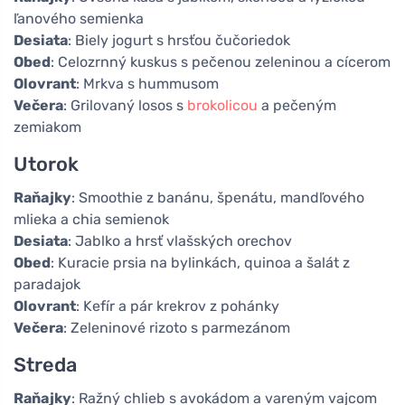
ľanového semienka
Desiata
: Biely jogurt s hrsťou čučoriedok
Obed
: Celozrnný kuskus s pečenou zeleninou a cícerom
Olovrant
: Mrkva s hummusom
Večera
: Grilovaný losos s
brokolicou
a pečeným
zemiakom
Utorok
Raňajky
: Smoothie z banánu, špenátu, mandľového
mlieka a chia semienok
Desiata
: Jablko a hrsť vlašských orechov
Obed
: Kuracie prsia na bylinkách, quinoa a šalát z
paradajok
Olovrant
: Kefír a pár krekrov z pohánky
Večera
: Zeleninové rizoto s parmezánom
Streda
Raňajky
: Ražný chlieb s avokádom a vareným vajcom