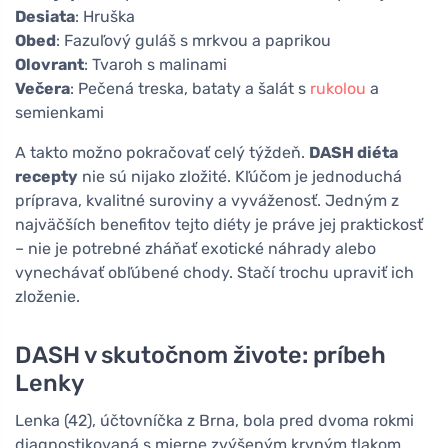
Desiata
: Hruška
Obed
: Fazuľový guláš s mrkvou a paprikou
Olovrant
: Tvaroh s malinami
Večera
: Pečená treska, bataty a šalát s
rukolou
a
semienkami
A takto možno pokračovať celý týždeň.
DASH diéta
recepty
nie sú nijako zložité. Kľúčom je jednoduchá
príprava, kvalitné suroviny a vyváženosť. Jedným z
najväčších benefitov tejto diéty je práve jej praktickosť
– nie je potrebné zháňať exotické náhrady alebo
vynechávať obľúbené chody. Stačí trochu upraviť ich
zloženie.
DASH v skutočnom živote: príbeh
Lenky
Lenka (42), účtovníčka z Brna, bola pred dvoma rokmi
diagnostikovaná s mierne zvýšeným krvným tlakom.