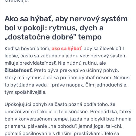
stretávajú.
Ako sa hýbať, aby nervový systém
bol v pokoji: rytmus, dych a
„dostatočne dobré" tempo
Keď sa hovorí o tom,
ako sa hýbať
, aby sa človek cítil
lepšie, často sa zabúda na jednu vec: nervový systém
miluje predvídateľnosť. Nie nudnú rutinu, ale
čitateľnosť
. Preto býva prekvapivo účinný pohyb,
ktorý má rytmus a dá sa pri ňom dýchať nosom. Nemusí
to byť žiadna veda – práve naopak. Čím jednoduchšie,
tým spoľahlivejšie.
Upokojujúci pohyb sa často pozná podľa toho, že
umožní vnímať okolie aj telo súčasne. Prechádzka, ľahký
beh v konverzačnom tempe, jazda na bicykli bez hnania
priemeru, plávanie „na pohodu", jemná joga, tai-chi,
pomalé posilňovanie s dlhšími prestávkami. Telo sa