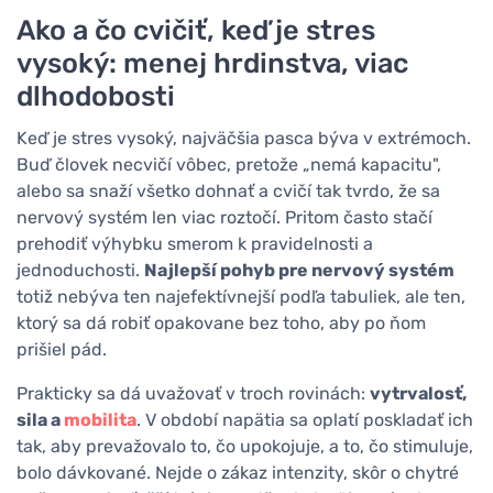
Ako a čo cvičiť, keď je stres
vysoký: menej hrdinstva, viac
dlhodobosti
Keď je stres vysoký, najväčšia pasca býva v extrémoch.
Buď človek necvičí vôbec, pretože „nemá kapacitu",
alebo sa snaží všetko dohnať a cvičí tak tvrdo, že sa
nervový systém len viac roztočí. Pritom často stačí
prehodiť výhybku smerom k pravidelnosti a
jednoduchosti.
Najlepší pohyb pre nervový systém
totiž nebýva ten najefektívnejší podľa tabuliek, ale ten,
ktorý sa dá robiť opakovane bez toho, aby po ňom
prišiel pád.
Prakticky sa dá uvažovať v troch rovinách:
vytrvalosť,
sila a
mobilita
. V období napätia sa oplatí poskladať ich
tak, aby prevažovalo to, čo upokojuje, a to, čo stimuluje,
bolo dávkované. Nejde o zákaz intenzity, skôr o chytré