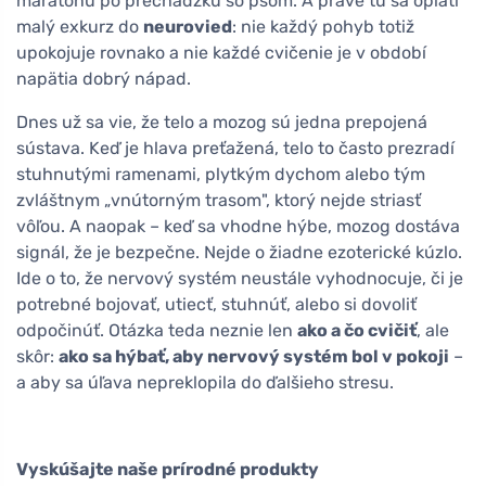
maratónu po prechádzku so psom. A práve tu sa oplatí
malý exkurz do
neurovied
: nie každý pohyb totiž
upokojuje rovnako a nie každé cvičenie je v období
napätia dobrý nápad.
Dnes už sa vie, že telo a mozog sú jedna prepojená
sústava. Keď je hlava preťažená, telo to často prezradí
stuhnutými ramenami, plytkým dychom alebo tým
zvláštnym „vnútorným trasom", ktorý nejde striasť
vôľou. A naopak – keď sa vhodne hýbe, mozog dostáva
signál, že je bezpečne. Nejde o žiadne ezoterické kúzlo.
Ide o to, že nervový systém neustále vyhodnocuje, či je
potrebné bojovať, utiecť, stuhnúť, alebo si dovoliť
odpočinúť. Otázka teda neznie len
ako a čo cvičiť
, ale
skôr:
ako sa hýbať, aby nervový systém bol v pokoji
–
a aby sa úľava nepreklopila do ďalšieho stresu.
Vyskúšajte naše prírodné produkty