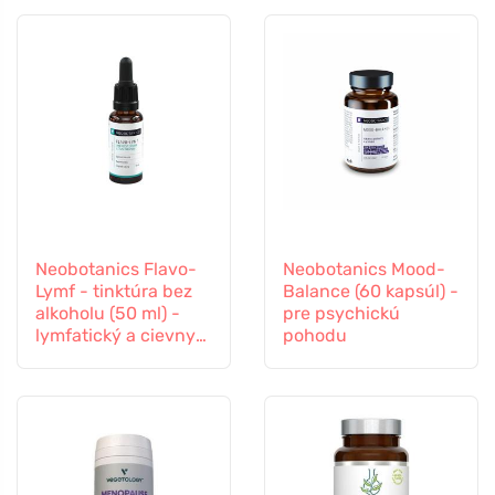
Neobotanics Flavo-
Neobotanics Mood-
Lymf - tinktúra bez
Balance (60 kapsúl) -
alkoholu (50 ml) -
pre psychickú
lymfatický a cievny
pohodu
systém