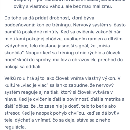
cviky s vlastnou váhou, ale bez maximalizmu.
Do toho sa dá pridať drobnosť, ktorá býva
podceňovaná: koniec tréningu. Nervový systém si často
pamätá posledné minúty. Keď sa cvičenie zakončí pár
minútami pokojnej chôdze, uvoľnením ramien a dlhším
výdychom, telo dostane jasnejší signál, že „misia
skončila". Naopak keď sa tréning utnie rýchlo a človek
hneď skočí do sprchy, mailov a obrazoviek, prechod do
pokoja sa oddiali.
Veľkú rolu hrá aj to, ako človek vníma vlastný výkon. V
kultúre „viac je viac" sa ľahko zabudne, že nervový
systém reaguje aj na tlak, ktorý si človek vytvára v
hlave. Keď je cvičenie ďalšia povinnosť, ďalšia metrika a
ďalší dôkaz, že „to zase nie je dosť", telo to berie ako
stresor. Keď je naopak pohyb chvíľou, keď sa dá byť v
tele, dýchať a vnímať, čo sa deje, stáva sa z neho
regulácia.