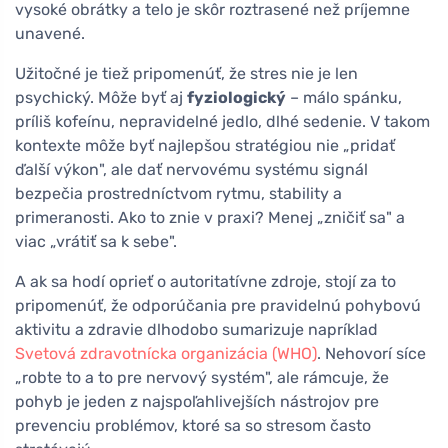
vysoké obrátky a telo je skôr roztrasené než príjemne
unavené.
Užitočné je tiež pripomenúť, že stres nie je len
psychický. Môže byť aj
fyziologický
– málo spánku,
príliš kofeínu, nepravidelné jedlo, dlhé sedenie. V takom
kontexte môže byť najlepšou stratégiou nie „pridať
ďalší výkon", ale dať nervovému systému signál
bezpečia prostredníctvom rytmu, stability a
primeranosti. Ako to znie v praxi? Menej „zničiť sa" a
viac „vrátiť sa k sebe".
A ak sa hodí oprieť o autoritatívne zdroje, stojí za to
pripomenúť, že odporúčania pre pravidelnú pohybovú
aktivitu a zdravie dlhodobo sumarizuje napríklad
Svetová zdravotnícka organizácia (WHO)
. Nehovorí síce
„robte to a to pre nervový systém", ale rámcuje, že
pohyb je jeden z najspoľahlivejších nástrojov pre
prevenciu problémov, ktoré sa so stresom často