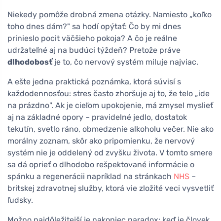
Niekedy pomôže drobná zmena otázky. Namiesto „koľko
toho dnes dám?" sa hodí opýtať: Čo by mi dnes
prinieslo pocit väčšieho pokoja? A čo je reálne
udržateľné aj na budúci týždeň? Pretože práve
dlhodobosť
je to, čo nervový systém miluje najviac.
A ešte jedna praktická poznámka, ktorá súvisí s
každodennosťou: stres často zhoršuje aj to, že telo „ide
na prázdno". Ak je cieľom upokojenie, má zmysel myslieť
aj na základné opory – pravidelné jedlo, dostatok
tekutín, svetlo ráno, obmedzenie alkoholu večer. Nie ako
morálny zoznam, skôr ako pripomienku, že nervový
systém nie je oddelený od zvyšku života. V tomto smere
sa dá oprieť o dlhodobo rešpektované informácie o
spánku a regenerácii napríklad na stránkach
NHS
–
britskej zdravotnej služby, ktorá vie zložité veci vysvetliť
ľudsky.
Možno najdôležitejší je nakoniec paradox: keď je človek