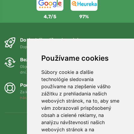
4,7/5
97%
Do druhého dňa a bezplatne
Doprava zadarmo pri objednávkach nad 75 EUR
Používame cookies
Bezplatná výmena a vrátenie tovaru
Objednávku môžete kedykoľvek vrátiť alebo vymeniť do 90
Súbory cookie a ďalšie
dní.
technológie sledovania
Podporujeme Trees.org
používame na zlepšenie vášho
Za každú objednávku zasadíme strom! Prečítajte si viac
O
zážitku z prehliadania našich
nás
.
webových stránok, na to, aby sme
vám zobrazovali prispôsobený
obsah a cielené reklamy, na
analýzu návštevnosti našich
webových stránok a na