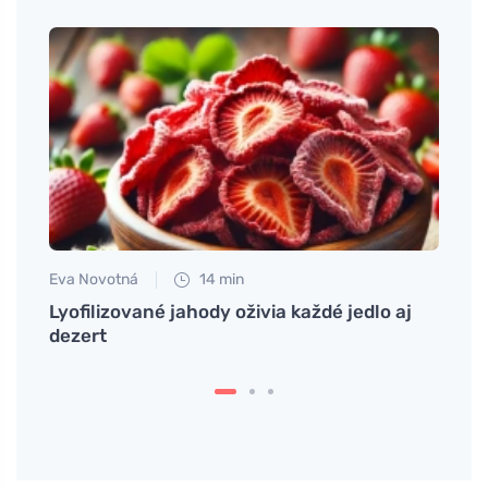
Eva Novotná
14 min
Anna 
ako sa
Lyofilizované jahody oživia každé jedlo aj
Alerg
dezert