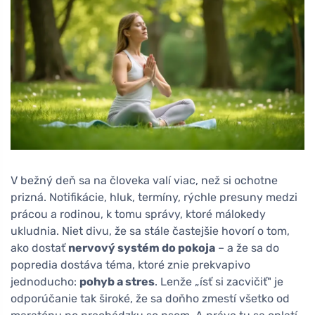
V bežný deň sa na človeka valí viac, než si ochotne
prizná. Notifikácie, hluk, termíny, rýchle presuny medzi
prácou a rodinou, k tomu správy, ktoré málokedy
ukludnia. Niet divu, že sa stále častejšie hovorí o tom,
ako dostať
nervový systém do pokoja
– a že sa do
popredia dostáva téma, ktoré znie prekvapivo
jednoducho:
pohyb a stres
. Lenže „ísť si zacvičiť" je
odporúčanie tak široké, že sa doňho zmestí všetko od