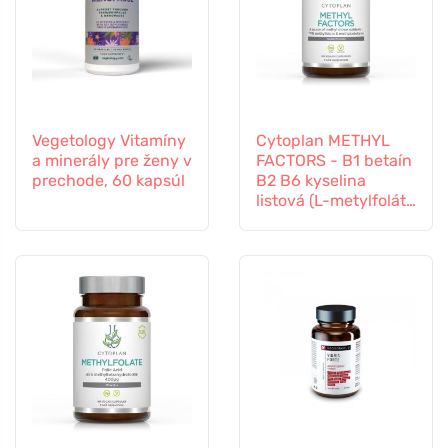
Vegetology Vitamíny
Cytoplan METHYL
a minerály pre ženy v
FACTORS - B1 betaín
prechode, 60 kapsúl
B2 B6 kyselina
listová (L-metylfolát)
vitamín B12 a zinok,
60 kapsúl