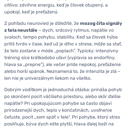
citlivo: zdvihne energiu, keď je človek otupený, a
upokojí, keď je preťažený.
Z pohľadu neurovied je dôležité, že
mozog číta signály
z tela neustále
– dych, srdcový rytmus, napätie vo
svaloch, tempo pohybu, stabilitu. Keď sa človek hýbe
príliš tvrdo v čase, keď už je dlho v strese, môže sa stať,
že telo zostane v móde „poplach". Typicky: intenzívny
tréning síce krátkodobo uľaví (vyplavia sa endorfíny,
hlava sa „prepne"), ale večer príde nepokoj, preťaženie
alebo horší spánok. Neznamená to, že intenzita je zlá –
len nie je univerzálnym liekom na všetko.
Dobrým vodítkom je jednoduchá otázka: prináša pohyb
po skončení pocit väčšieho priestoru, alebo skôr ďalšie
napätie? Pri upokojujúcom pohybe sa často objaví
prirodzenejší dych, teplo v končatinách, uvoľnenie
čeľuste, pocit „som späť v tele". Pri pohybe, ktorý stres
posilňuje, býva dych ešte plytší, hlava ďalej beží na