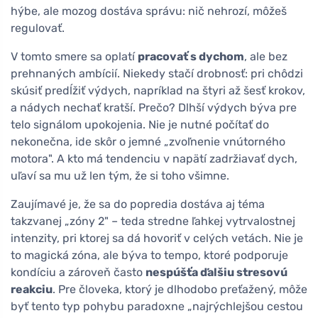
hýbe, ale mozog dostáva správu: nič nehrozí, môžeš
regulovať.
V tomto smere sa oplatí
pracovať s dychom
, ale bez
prehnaných ambícií. Niekedy stačí drobnosť: pri chôdzi
skúsiť predĺžiť výdych, napríklad na štyri až šesť krokov,
a nádych nechať kratší. Prečo? Dlhší výdych býva pre
telo signálom upokojenia. Nie je nutné počítať do
nekonečna, ide skôr o jemné „zvoľnenie vnútorného
motora". A kto má tendenciu v napätí zadržiavať dych,
uľaví sa mu už len tým, že si toho všimne.
Zaujímavé je, že sa do popredia dostáva aj téma
takzvanej „zóny 2" – teda stredne ľahkej vytrvalostnej
intenzity, pri ktorej sa dá hovoriť v celých vetách. Nie je
to magická zóna, ale býva to tempo, ktoré podporuje
kondíciu a zároveň často
nespúšťa ďalšiu stresovú
reakciu
. Pre človeka, ktorý je dlhodobo preťažený, môže
byť tento typ pohybu paradoxne „najrýchlejšou cestou