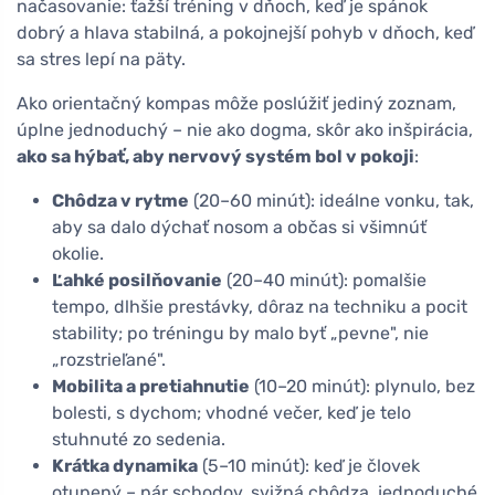
načasovanie: ťažší tréning v dňoch, keď je spánok
dobrý a hlava stabilná, a pokojnejší pohyb v dňoch, keď
sa stres lepí na päty.
Ako orientačný kompas môže poslúžiť jediný zoznam,
úplne jednoduchý – nie ako dogma, skôr ako inšpirácia,
ako sa hýbať, aby nervový systém bol v pokoji
:
Chôdza v rytme
(20–60 minút): ideálne vonku, tak,
aby sa dalo dýchať nosom a občas si všimnúť
okolie.
Ľahké posilňovanie
(20–40 minút): pomalšie
tempo, dlhšie prestávky, dôraz na techniku a pocit
stability; po tréningu by malo byť „pevne", nie
„rozstrieľané".
Mobilita a pretiahnutie
(10–20 minút): plynulo, bez
bolesti, s dychom; vhodné večer, keď je telo
stuhnuté zo sedenia.
Krátka dynamika
(5–10 minút): keď je človek
otupený – pár schodov, svižná chôdza, jednoduché