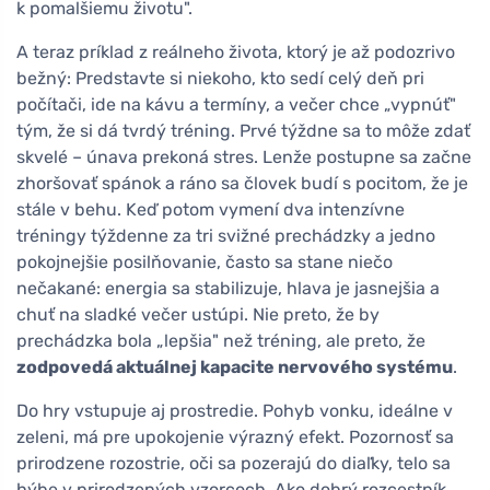
k pomalšiemu životu".
A teraz príklad z reálneho života, ktorý je až podozrivo
bežný: Predstavte si niekoho, kto sedí celý deň pri
počítači, ide na kávu a termíny, a večer chce „vypnúť"
tým, že si dá tvrdý tréning. Prvé týždne sa to môže zdať
skvelé – únava prekoná stres. Lenže postupne sa začne
zhoršovať spánok a ráno sa človek budí s pocitom, že je
stále v behu. Keď potom vymení dva intenzívne
tréningy týždenne za tri svižné prechádzky a jedno
pokojnejšie posilňovanie, často sa stane niečo
nečakané: energia sa stabilizuje, hlava je jasnejšia a
chuť na sladké večer ustúpi. Nie preto, že by
prechádzka bola „lepšia" než tréning, ale preto, že
zodpovedá aktuálnej kapacite nervového systému
.
Do hry vstupuje aj prostredie. Pohyb vonku, ideálne v
zeleni, má pre upokojenie výrazný efekt. Pozornosť sa
prirodzene rozostrie, oči sa pozerajú do diaľky, telo sa
hýbe v prirodzených vzorcoch. Ako dobrý rozcestník