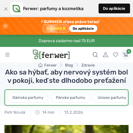
×
Ferwer: parfumy a kozmetika
Do aplikácie
⚡
SUMMER zľava práve teraz!
×
SUMMER
Do aplikácie
Doprava zadarmo nad 75 EUR
0
Ferwer
Blog
Zdravie
Ako sa hýbať, aby nervový systém bol
v pokoji, keď ste dlhodobo preťažení
Dámske parfumy
Pánske parfumy
Unisex parfumy
Petr Novák
14 min
13.2.2026