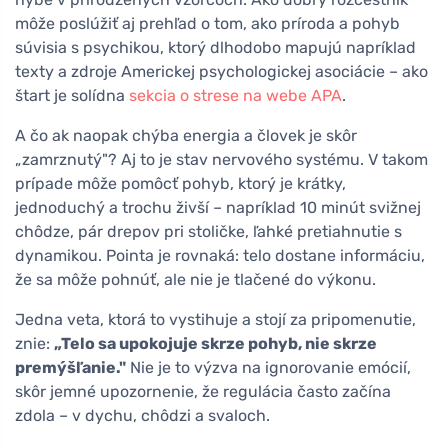
môže poslúžiť aj prehľad o tom, ako príroda a pohyb
súvisia s psychikou, ktorý dlhodobo mapujú napríklad
texty a zdroje Americkej psychologickej asociácie – ako
štart je solídna
sekcia o strese na webe APA
.
A čo ak naopak chýba energia a človek je skôr
„zamrznutý"? Aj to je stav nervového systému. V takom
prípade môže pomôcť pohyb, ktorý je krátky,
jednoduchý a trochu živší – napríklad 10 minút svižnej
chôdze, pár drepov pri stoličke, ľahké pretiahnutie s
dynamikou. Pointa je rovnaká: telo dostane informáciu,
že sa môže pohnúť, ale nie je tlačené do výkonu.
Jedna veta, ktorá to vystihuje a stojí za pripomenutie,
znie:
„Telo sa upokojuje skrze pohyb, nie skrze
premýšľanie."
Nie je to výzva na ignorovanie emócií,
skôr jemné upozornenie, že regulácia často začína
zdola – v dychu, chôdzi a svaloch.