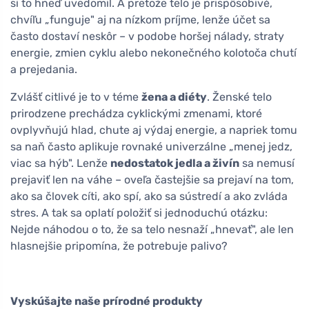
si to hneď uvedomil. A pretože telo je prispôsobivé,
chvíľu „funguje" aj na nízkom príjme, lenže účet sa
často dostaví neskôr – v podobe horšej nálady, straty
energie, zmien cyklu alebo nekonečného kolotoča chutí
a prejedania.
Zvlášť citlivé je to v téme
žena a diéty
. Ženské telo
prirodzene prechádza cyklickými zmenami, ktoré
ovplyvňujú hlad, chute aj výdaj energie, a napriek tomu
sa naň často aplikuje rovnaké univerzálne „menej jedz,
viac sa hýb". Lenže
nedostatok jedla a živín
sa nemusí
prejaviť len na váhe – oveľa častejšie sa prejaví na tom,
ako sa človek cíti, ako spí, ako sa sústredí a ako zvláda
stres. A tak sa oplatí položiť si jednoduchú otázku:
Nejde náhodou o to, že sa telo nesnaží „hnevať", ale len
hlasnejšie pripomína, že potrebuje palivo?
Vyskúšajte naše prírodné produkty