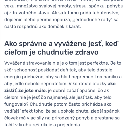
veku, množstva svalovej hmoty, stresu, spánku, pohybu
aj zdravotného stavu. Ak sa k tomu pridá tehotenstvo,
dojčenie alebo perimenopauza, „jednoduché rady" sa
často rozpadnú ako domček z karát.
Ako správne a vyvážene jesť, keď
cieľom je chudnutie zdravo
Vyvážené stravovanie nie je o tom jesť perfektne. Je to
skôr schopnosť poskladať deň tak, aby telo dostalo
energiu priebežne, aby sa hlad nepremenil na paniku a
aby jedlo nebolo nepriateľom. V kontexte otázky
ako
zistiť, že jete málo
, je dobré začať opačne: čo ak
cieľom nie je jesť čo najmenej, ale jesť tak, aby telo
fungovalo? Chudnutie potom často prichádza ako
vedľajší efekt toho, že sa upokoja chute, zlepší spánok,
človek má viac sily na prirodzený pohyb a prestane sa
točiť v kruhu reštrikcie a prejedenia.