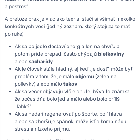
a pestrosť.
A pretože prax je viac ako teória, stačí si všímať niekoľko
konkrétnych vecí (jediný zoznam, ktorý stojí za to mať
po ruke):
Ak sa po jedle dostaví energia len na chvíľu a
potom príde prepad, často chýbajú
bielkoviny
alebo
sacharidy
.
Ak je človek stále hladný, aj keď „je dosť", môže byť
problém v tom, že je málo
objemu
(zelenina,
polievky) alebo málo
tukov
.
Ak sa večer objavujú vlčie chute, býva to známka,
že počas dňa bolo jedla málo alebo bolo príliš
„ľahké".
Ak sa nedarí regenerovať po športe, bolí hlava
alebo sa zhoršuje spánok, môže ísť o kombináciu
stresu a nízkeho príjmu.