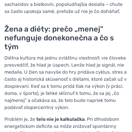
sacharidov a bielkovín, popoludňajšia desiata – chute
sa často upokoja samé, pretože už nie je čo doháňať.
Žena a diéty: prečo „menej"
nefunguje donekonečna a čo s
tým
Diétna kultúra má jednu zvláštnu vlastnosť: vie človeka
presvedčiť, že hlad je úspech. Lenže hlad je signál, nie
medaila. U žien sa navyše do hry pridáva cyklus, stres a
často aj historická skúsenosť s diétami, ktoré začali už v
dospievaní. Keď sa k tomu pridá tlak na výkon (v práci,
doma, v športe), je ľahké skĺznuť k tomu, že sa jej „čo
najmenej" a očakáva sa, že telo bude napriek tomu
podávať stopercentný výkon.
Problém je, že
telo nie je kalkulačka
. Pri dlhodobom
energetickom deficite sa môže znižovať spontánny