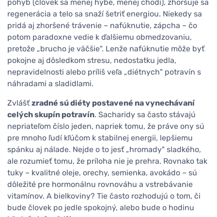
pohyb (človek sa menej hýbe, menej chodí), zhoršuje sa
regenerácia a telo sa snaží šetriť energiou. Niekedy sa
pridá aj zhoršené trávenie – nafúknutie, zápcha – čo
potom paradoxne vedie k ďalšiemu obmedzovaniu,
pretože „brucho je väčšie". Lenže nafúknutie môže byť
pokojne aj dôsledkom stresu, nedostatku jedla,
nepravidelnosti alebo príliš veľa „diétnych" potravín s
náhradami a sladidlami.
Zvlášť
zradné sú diéty postavené na vynechávaní
celých skupín potravín
. Sacharidy sa často stávajú
nepriateľom číslo jeden, napriek tomu, že práve ony sú
pre mnoho ľudí kľúčom k stabilnej energii, lepšiemu
spánku aj nálade. Nejde o to jesť „hromady" sladkého,
ale rozumieť tomu, že príloha nie je prehra. Rovnako tak
tuky – kvalitné oleje, orechy, semienka, avokádo – sú
dôležité pre hormonálnu rovnováhu a vstrebávanie
vitamínov. A bielkoviny? Tie často rozhodujú o tom, či
bude človek po jedle spokojný, alebo bude o hodinu