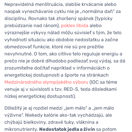
Nepravidelná menštruácia, slabšie krvácanie alebo
naopak vynechávanie cyklu nie je „normálna daň" za
disciplínu. Rovnako tak zhoršený spánok (typicky
prebúdzanie nad ránom),
pokles libida
alebo
výraznejšie výkyvy nálad môžu súvisieť s tým, že telo
vyhodnotí situáciu ako obdobie nedostatku a začne
obmedzovať funkcie, ktoré nie sú pre prežitie
nevyhnutné. O tom, ako citlivo telo reguluje energiu a
prečo nie je dobré dlhodobo podliezať svoj výdaj, sa dá
zrozumiteľne dočítať napríklad v informáciách o
energetickej dostupnosti a športe na stránkach
Medzinárodného olympijského výboru
(IOC sa téme
venuje aj v súvislosti s tzv. RED-S, teda dôsledkami
nízkej energetickej dostupnosti).
Dôležitý je aj rozdiel medzi „jem málo" a „jem málo
výživne". Niekedy kalórie ako-tak vychádzajú, ale
chýbajú bielkoviny, zdravé tuky, vláknina a
mikronutrienty.
Nedostatok jedla a živín
sa potom