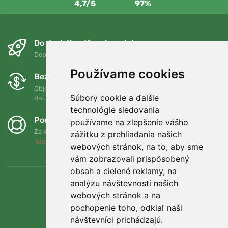
4,7/5
97%
Do druhého dňa a bezplatne
Doprava zadarmo pri objednávkach nad 75 EUR
Používame cookies
Bezplatná výmena a vrátenie tovaru
Objednávku môžete kedykoľvek vrátiť alebo vymeniť do 90
Súbory cookie a ďalšie
dní.
technológie sledovania
Podporujeme Trees.org
používame na zlepšenie vášho
Za každú objednávku zasadíme strom! Prečítajte si viac
O
zážitku z prehliadania našich
nás
.
webových stránok, na to, aby sme
vám zobrazovali prispôsobený
obsah a cielené reklamy, na
analýzu návštevnosti našich
webových stránok a na
pochopenie toho, odkiaľ naši
návštevníci prichádzajú.