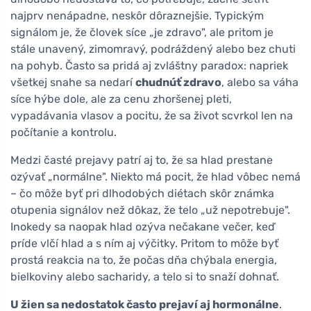
najprv nenápadne, neskôr dôraznejšie. Typickým
signálom je, že človek síce „je zdravo", ale pritom je
stále unavený, zimomravý, podráždený alebo bez chuti
na pohyb. Často sa pridá aj zvláštny paradox: napriek
všetkej snahe sa nedarí
chudnúť zdravo
, alebo sa váha
síce hýbe dole, ale za cenu zhoršenej pleti,
vypadávania vlasov a pocitu, že sa život scvrkol len na
počítanie a kontrolu.
Medzi časté prejavy patrí aj to, že sa hlad prestane
ozývať „normálne". Niekto má pocit, že hlad vôbec nemá
– čo môže byť pri dlhodobých diétach skôr známka
otupenia signálov než dôkaz, že telo „už nepotrebuje".
Inokedy sa naopak hlad ozýva nečakane večer, keď
príde vlčí hlad a s ním aj výčitky. Pritom to môže byť
prostá reakcia na to, že počas dňa chýbala energia,
bielkoviny alebo sacharidy, a telo si to snaží dohnať.
U žien sa nedostatok často prejaví aj hormonálne
.