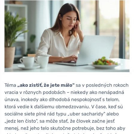
Téma
„ako zistiť, že jete málo"
sa v posledných rokoch
vracia v rôznych podobách – niekedy ako nenápadná
únava, inokedy ako dlhodobá nespokojnosť s telom,
ktorá vedie k ďalšiemu obmedzovaniu. V čase, keď sú
sociálne siete plné rád typu „uber sacharidy" alebo
„jedz len čisto", sa môže stať, že človek začne jesť
menej, než jeho telo skutočne potrebuje, bez toho aby