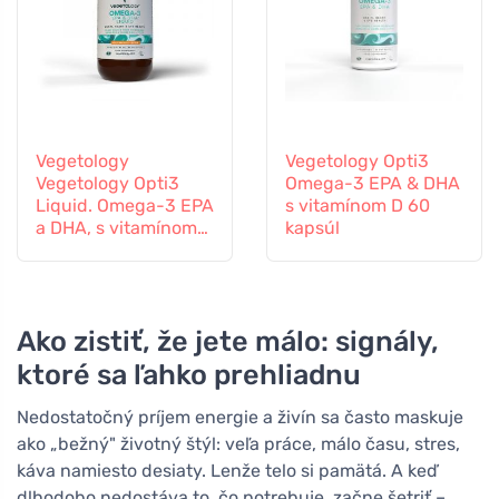
Vegetology
Vegetology Opti3
Vegetology Opti3
Omega-3 EPA & DHA
Liquid. Omega-3 EPA
s vitamínom D 60
a DHA, s vitamínom
kapsúl
D, 150 ml
Ako zistiť, že jete málo: signály,
ktoré sa ľahko prehliadnu
Nedostatočný príjem energie a živín sa často maskuje
ako „bežný" životný štýl: veľa práce, málo času, stres,
káva namiesto desiaty. Lenže telo si pamätá. A keď
dlhodobo nedostáva to, čo potrebuje, začne šetriť –