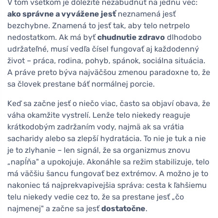
V tom všetkom je dôležité nezabudnúť na jednu vec:
ako správne a vyvážene jesť
neznamená jesť
bezchybne. Znamená to jesť tak, aby telo netrpelo
nedostatkom. Ak má byť
chudnutie zdravo
dlhodobo
udržateľné, musí vedľa čísel fungovať aj každodenný
život – práca, rodina, pohyb, spánok, sociálna situácia.
A práve preto býva najväčšou zmenou paradoxne to, že
sa človek prestane báť normálnej porcie.
Keď sa začne jesť o niečo viac, často sa objaví obava, že
váha okamžite vystrelí. Lenže telo niekedy reaguje
krátkodobým zadržaním vody, najmä ak sa vrátia
sacharidy alebo sa zlepší hydratácia. To nie je tuk a nie
je to zlyhanie – len signál, že sa organizmus znovu
„napĺňa" a upokojuje. Akonáhle sa režim stabilizuje, telo
má väčšiu šancu fungovať bez extrémov. A možno je to
nakoniec tá najprekvapivejšia správa: cesta k ľahšiemu
telu niekedy vedie cez to, že sa prestane jesť „čo
najmenej" a začne sa jesť
dostatočne
.