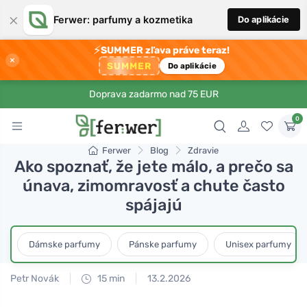
×
Ferwer: parfumy a kozmetika
Do aplikácie
⚡
SUMMER zľava práve teraz!
×
SUMMER
Do aplikácie
Doprava zadarmo nad 75 EUR
0
Ferwer
Blog
Zdravie
Ako spoznať, že jete málo, a prečo sa
únava, zimomravosť a chute často
spájajú
Dámske parfumy
Pánske parfumy
Unisex parfumy
Petr Novák
15 min
13.2.2026