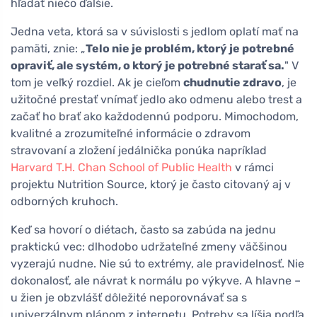
hľadať niečo ďalšie.
Jedna veta, ktorá sa v súvislosti s jedlom oplatí mať na
pamäti, znie: „
Telo nie je problém, ktorý je potrebné
opraviť, ale systém, o ktorý je potrebné starať sa.
" V
tom je veľký rozdiel. Ak je cieľom
chudnutie zdravo
, je
užitočné prestať vnímať jedlo ako odmenu alebo trest a
začať ho brať ako každodennú podporu. Mimochodom,
kvalitné a zrozumiteľné informácie o zdravom
stravovaní a zložení jedálnička ponúka napríklad
Harvard T.H. Chan School of Public Health
v rámci
projektu Nutrition Source, ktorý je často citovaný aj v
odborných kruhoch.
Keď sa hovorí o diétach, často sa zabúda na jednu
praktickú vec: dlhodobo udržateľné zmeny väčšinou
vyzerajú nudne. Nie sú to extrémy, ale pravidelnosť. Nie
dokonalosť, ale návrat k normálu po výkyve. A hlavne –
u žien je obzvlášť dôležité neporovnávať sa s
univerzálnym plánom z internetu. Potreby sa líšia podľa