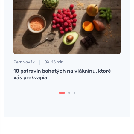
Petr Novák
15 min
Jan S
 a ich
10 potravín bohatých na vlákninu, ktoré
Ako r
vás prekvapia
nahra