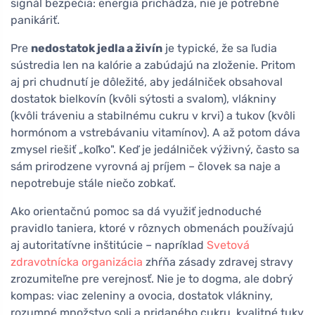
signál bezpečia: energia prichádza, nie je potrebné
panikáriť.
Pre
nedostatok jedla a živín
je typické, že sa ľudia
sústredia len na kalórie a zabúdajú na zloženie. Pritom
aj pri chudnutí je dôležité, aby jedálniček obsahoval
dostatok bielkovín (kvôli sýtosti a svalom), vlákniny
(kvôli tráveniu a stabilnému cukru v krvi) a tukov (kvôli
hormónom a vstrebávaniu vitamínov). A až potom dáva
zmysel riešiť „koľko". Keď je jedálniček výživný, často sa
sám prirodzene vyrovná aj príjem – človek sa naje a
nepotrebuje stále niečo zobkať.
Ako orientačnú pomoc sa dá využiť jednoduché
pravidlo taniera, ktoré v rôznych obmenách používajú
aj autoritatívne inštitúcie – napríklad
Svetová
zdravotnícka organizácia
zhŕňa zásady zdravej stravy
zrozumiteľne pre verejnosť. Nie je to dogma, ale dobrý
kompas: viac zeleniny a ovocia, dostatok vlákniny,
rozumné množstvo soli a pridaného cukru, kvalitné tuky