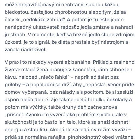
môže prejaviť lámavými nechtami, suchou kožou,
bledosťou, častejšou chorobnosťou alebo tým, že sa
človek „nedokáže zohriať". A potom je tu ešte jeden
nenápadný ukazovateľ: radosť z jedla zmizne a nahradí
ju strach. V momente, keď sa bežné jedlo stane zdrojom
úzkosti, je to signál, že diéta prestala byť nástrojom a
začala riadiť život.
V praxi to niekedy vyzerá až banálne. Príklad z reálneho
života: mladá žena pracuje v kancelárii, ráno stihne len
kávu, na obed „niečo ľahké" – napríklad šalát bez
prílohy – a popoludní sa drží, aby „nepošla". Večer príde
domov vyčerpaná, bez nálady a s pocitom, že si zaslúži
aspoň niečo dobré. Zje takmer celú tabuľku čokolády a
potom má výčitky, takže druhý deň začne znova
„prísne". Zvonku to vyzerá ako problém s vôľou, ale v
skutočnosti je to často len telo, ktoré sa snaží dohnať
energiu a stabilitu. Akonáhle sa jedálny režim vyváži –
pridá sa normálna raňajka, plnohodnotný obed vrátane