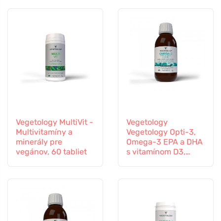
Vegetology MultiVit -
Vegetology
Multivitamíny a
Vegetology Opti-3,
minerály pre
Omega-3 EPA a DHA
vegánov, 60 tabliet
s vitamínom D3,
tekutý 150 ml, bez
príchute