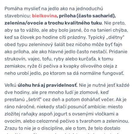
Pomáha myslieť na jedlo ako na jednoduchú
stavebnicu:
bielkovina
, príloha (často sacharid),
zelenina/ovocie a trochu kvalitného tuku
. Nie preto,
aby sa to vážilo, ale aby bolo jasné, čo na tanieri chýba,
keď sa človek po hodine cíti prázdny. Typický „diétny"
obed typu zeleninový šalát bez ničoho môže byť fajn
ako príloha, ale ako hlavné jedlo často nestačí. Pridanie
strukovín, vajec, tofu, ryby alebo kurčaťa, k tomu
zemiakov, ryže či pečiva a kvapky olivového oleja z
neho urobí jedlo, po ktorom sa dá normálne fungovať.
Veľkú
úlohu hrá aj pravidelnosť
. Nie je nutné jesť každé
dve hodiny, ale pre mnoho ľudí je zlomové, keď
prestanú „šetriť" cez deň a potom doháňať večer. Ak je
ráno náročné, niekedy stačí posunúť ambície: miesto
zložitej raňajky aspoň jogurt s ovsenými vločkami a
ovocím, alebo celozrnné pečivo s tvarohom a zeleninou.
Zrazu to nie je o disciplíne, ale o tom, že telo dostalo