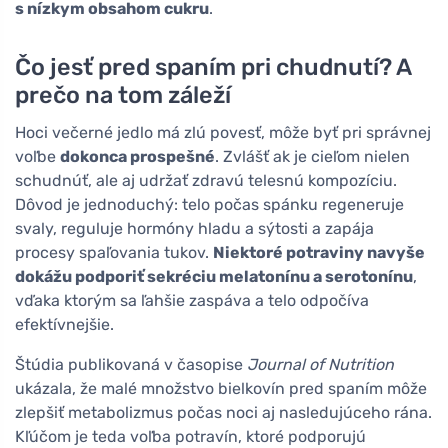
s nízkym obsahom cukru
.
Čo jesť pred spaním pri chudnutí? A
prečo na tom záleží
Hoci večerné jedlo má zlú povesť, môže byť pri správnej
voľbe
dokonca prospešné
. Zvlášť ak je cieľom nielen
schudnúť, ale aj udržať zdravú telesnú kompozíciu.
Dôvod je jednoduchý: telo počas spánku regeneruje
svaly, reguluje hormóny hladu a sýtosti a zapája
procesy spaľovania tukov.
Niektoré potraviny navyše
dokážu podporiť sekréciu melatonínu a serotonínu
,
vďaka ktorým sa ľahšie zaspáva a telo odpočíva
efektívnejšie.
Štúdia publikovaná v časopise
Journal of Nutrition
ukázala, že malé množstvo bielkovín pred spaním môže
zlepšiť metabolizmus počas noci aj nasledujúceho rána.
Kľúčom je teda voľba potravín, ktoré podporujú