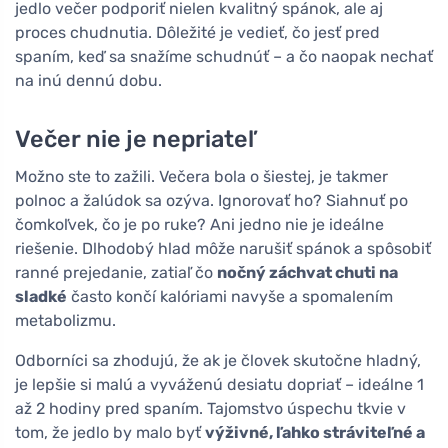
jedlo večer podporiť nielen kvalitný spánok, ale aj
proces chudnutia. Dôležité je vedieť, čo jesť pred
spaním, keď sa snažíme schudnúť – a čo naopak nechať
na inú dennú dobu.
Večer nie je nepriateľ
Možno ste to zažili. Večera bola o šiestej, je takmer
polnoc a žalúdok sa ozýva. Ignorovať ho? Siahnuť po
čomkoľvek, čo je po ruke? Ani jedno nie je ideálne
riešenie. Dlhodobý hlad môže narušiť spánok a spôsobiť
ranné prejedanie, zatiaľ čo
nočný záchvat chuti na
sladké
často končí kalóriami navyše a spomalením
metabolizmu.
Odborníci sa zhodujú, že ak je človek skutočne hladný,
je lepšie si malú a vyváženú desiatu dopriať – ideálne 1
až 2 hodiny pred spaním. Tajomstvo úspechu tkvie v
tom, že jedlo by malo byť
výživné, ľahko stráviteľné a