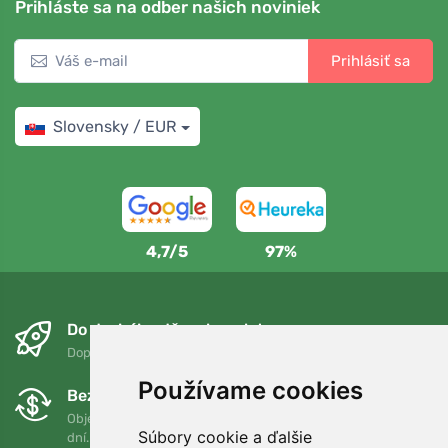
Prihláste sa na odber našich noviniek
Prihlásiť sa
Slovensky / EUR
4,7/5
97%
Do druhého dňa a bezplatne
Doprava zadarmo pri objednávkach nad 75 EUR
Používame cookies
Bezplatná výmena a vrátenie tovaru
Objednávku môžete kedykoľvek vrátiť alebo vymeniť do 90
Súbory cookie a ďalšie
dní.