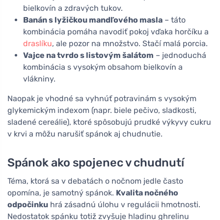
bielkovín a zdravých tukov.
Banán s lyžičkou mandľového masla
– táto
kombinácia pomáha navodiť pokoj vďaka horčíku a
draslíku
, ale pozor na množstvo. Stačí malá porcia.
Vajce na tvrdo s listovým šalátom
– jednoduchá
kombinácia s vysokým obsahom bielkovín a
vlákniny.
Naopak je vhodné sa vyhnúť potravinám s vysokým
glykemickým indexom (napr. biele pečivo, sladkosti,
sladené cereálie), ktoré spôsobujú prudké výkyvy cukru
v krvi a môžu narušiť spánok aj chudnutie.
Spánok ako spojenec v chudnutí
Téma, ktorá sa v debatách o nočnom jedle často
opomína, je samotný spánok.
Kvalita nočného
odpočinku
hrá zásadnú úlohu v regulácii hmotnosti.
Nedostatok spánku totiž zvyšuje hladinu ghrelinu