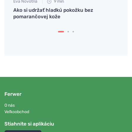
Eva Novotná
9 min
Tomáš
ia a
Ako si udržať hladkú pokožku bez
Kečup
pomarančovej kože
Ferwer
O nás
Veľkoobchod
Stiahnite si aplikáciu