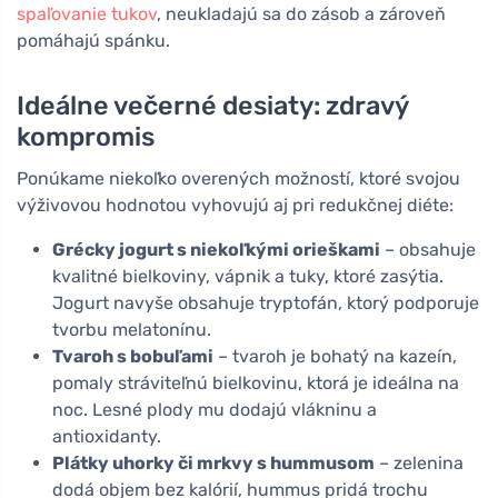
spaľovanie tukov
, neukladajú sa do zásob a zároveň
pomáhajú spánku.
Ideálne večerné desiaty: zdravý
kompromis
Ponúkame niekoľko overených možností, ktoré svojou
výživovou hodnotou vyhovujú aj pri redukčnej diéte:
Grécky jogurt s niekoľkými orieškami
– obsahuje
kvalitné bielkoviny, vápnik a tuky, ktoré zasýtia.
Jogurt navyše obsahuje tryptofán, ktorý podporuje
tvorbu melatonínu.
Tvaroh s bobuľami
– tvaroh je bohatý na kazeín,
pomaly stráviteľnú bielkovinu, ktorá je ideálna na
noc. Lesné plody mu dodajú vlákninu a
antioxidanty.
Plátky uhorky či mrkvy s hummusom
– zelenina
dodá objem bez kalórií, hummus pridá trochu