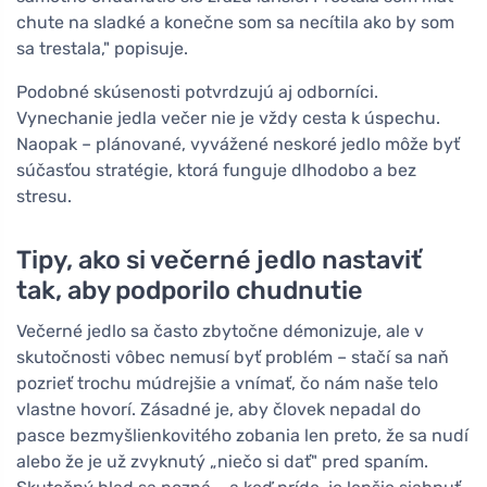
chute na sladké a konečne som sa necítila ako by som
sa trestala," popisuje.
Podobné skúsenosti potvrdzujú aj odborníci.
Vynechanie jedla večer nie je vždy cesta k úspechu.
Naopak – plánované, vyvážené neskoré jedlo môže byť
súčasťou stratégie, ktorá funguje dlhodobo a bez
stresu.
Tipy, ako si večerné jedlo nastaviť
tak, aby podporilo chudnutie
Večerné jedlo sa často zbytočne démonizuje, ale v
skutočnosti vôbec nemusí byť problém – stačí sa naň
pozrieť trochu múdrejšie a vnímať, čo nám naše telo
vlastne hovorí. Zásadné je, aby človek nepadal do
pasce bezmyšlienkovitého zobania len preto, že sa nudí
alebo že je už zvyknutý „niečo si dať" pred spaním.