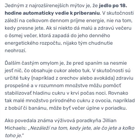
Jedným z najrozšírenejších mýtov je, že
jedlo po 18.
hodine automaticky vedie k priberaniu
. V skutočnosti
záleží na celkovom dennom príjme energie, nie na tom,
kedy presne jete. Ak si niekto dá malú a zdravú večeru
o ôsmej večer, ktorá zapadá do jeho denného
energetického rozpočtu, nijako tým chudnutie
neohrozí.
Ďalším častým omylom je, že pred spaním sa nesmie
jesť nič, čo obsahuje cukor alebo tuk. V skutočnosti sú
určité tuky (napríklad z orechov alebo avokáda) zdraviu
prospešné a v rozumnom množstve môžu pomôcť
stabilizovať hladinu cukru v krvi počas noci. Rovnako
tak malé množstvo prírodného cukru z ovocia, napríklad
z bobúľ či banánu, môže byť večer úplne v poriadku.
Ako povedala známa výživová poradkyňa Jillian
Michaels:
„Nezáleží na tom, kedy jete, ale čo jete a koľko
toho je."