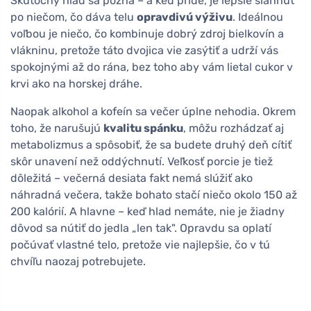
Skutočný hlad sa pozná – a keď príde, je lepšie siahnuť
po niečom, čo dáva telu
opravdivú výživu
. Ideálnou
voľbou je niečo, čo kombinuje dobrý zdroj bielkovín a
vlákninu, pretože táto dvojica vie zasýtiť a udrží vás
spokojnými až do rána, bez toho aby vám lietal cukor v
krvi ako na horskej dráhe.
Naopak alkohol a kofeín sa večer úplne nehodia. Okrem
toho, že narušujú
kvalitu spánku
, môžu rozhádzať aj
metabolizmus a spôsobiť, že sa budete druhý deň cítiť
skôr unavení než oddýchnutí. Veľkosť porcie je tiež
dôležitá – večerná desiata fakt nemá slúžiť ako
náhradná večera, takže bohato stačí niečo okolo 150 až
200 kalórií. A hlavne – keď hlad nemáte, nie je žiadny
dôvod sa nútiť do jedla „len tak". Opravdu sa oplatí
počúvať vlastné telo, pretože vie najlepšie, čo v tú
chvíľu naozaj potrebujete.