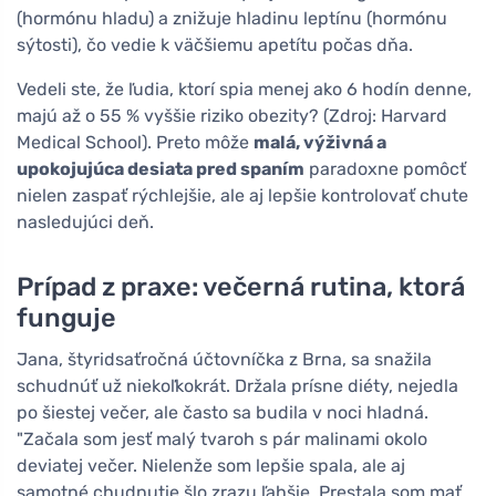
(hormónu hladu) a znižuje hladinu leptínu (hormónu
sýtosti), čo vedie k väčšiemu apetítu počas dňa.
Vedeli ste, že ľudia, ktorí spia menej ako 6 hodín denne,
majú až o 55 % vyššie riziko obezity? (Zdroj: Harvard
Medical School). Preto môže
malá, výživná a
upokojujúca desiata pred spaním
paradoxne pomôcť
nielen zaspať rýchlejšie, ale aj lepšie kontrolovať chute
nasledujúci deň.
Prípad z praxe: večerná rutina, ktorá
funguje
Jana, štyridsaťročná účtovníčka z Brna, sa snažila
schudnúť už niekoľkokrát. Držala prísne diéty, nejedla
po šiestej večer, ale často sa budila v noci hladná.
"Začala som jesť malý tvaroh s pár malinami okolo
deviatej večer. Nielenže som lepšie spala, ale aj
samotné chudnutie šlo zrazu ľahšie. Prestala som mať