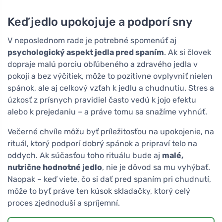
Keď jedlo upokojuje a podporí sny
V neposlednom rade je potrebné spomenúť aj
psychologický aspekt jedla pred spaním
. Ak si človek
dopraje malú porciu obľúbeného a zdravého jedla v
pokoji a bez výčitiek, môže to pozitívne ovplyvniť nielen
spánok, ale aj celkový vzťah k jedlu a chudnutiu. Stres a
úzkosť z prísnych pravidiel často vedú k jojo efektu
alebo k prejedaniu – a práve tomu sa snažíme vyhnúť.
Večerné chvíle môžu byť príležitosťou na upokojenie, na
rituál, ktorý podporí dobrý spánok a pripraví telo na
oddych. Ak súčasťou toho rituálu bude aj
malé,
nutrične hodnotné jedlo
, nie je dôvod sa mu vyhýbať.
Naopak – keď viete, čo si dať pred spaním pri chudnutí,
môže to byť práve ten kúsok skladačky, ktorý celý
proces zjednoduší a spríjemní.