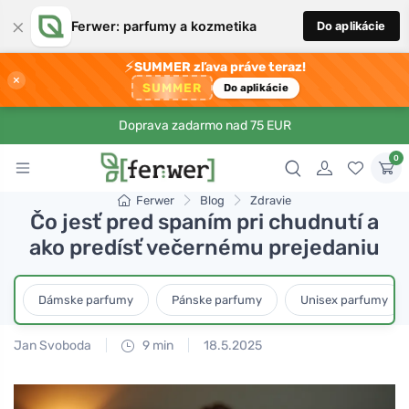
×
Ferwer: parfumy a kozmetika
Do aplikácie
⚡
SUMMER zľava práve teraz!
×
SUMMER
Do aplikácie
Doprava zadarmo nad 75 EUR
0
Ferwer
Blog
Zdravie
Čo jesť pred spaním pri chudnutí a
ako predísť večernému prejedaniu
Dámske parfumy
Pánske parfumy
Unisex parfumy
Jan Svoboda
9 min
18.5.2025