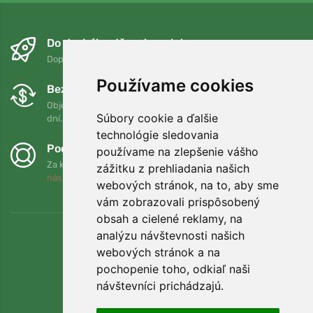
Do druhého dňa a bezplatne
Doprava zadarmo pri objednávkach nad 75 EUR
Používame cookies
Bezplatná výmena a vrátenie tovaru
Objednávku môžete kedykoľvek vrátiť alebo vymeniť do 90
Súbory cookie a ďalšie
dní.
technológie sledovania
Podporujeme Trees.org
používame na zlepšenie vášho
Za každú objednávku zasadíme strom! Prečítajte si viac
O
zážitku z prehliadania našich
nás
.
webových stránok, na to, aby sme
vám zobrazovali prispôsobený
obsah a cielené reklamy, na
analýzu návštevnosti našich
webových stránok a na
pochopenie toho, odkiaľ naši
návštevníci prichádzajú.