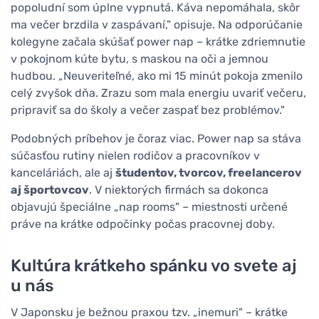
popoludní som úplne vypnutá. Káva nepomáhala, skôr
ma večer brzdila v zaspávaní," opisuje. Na odporúčanie
kolegyne začala skúšať power nap – krátke zdriemnutie
v pokojnom kúte bytu, s maskou na oči a jemnou
hudbou. „Neuveriteľné, ako mi 15 minút pokoja zmenilo
celý zvyšok dňa. Zrazu som mala energiu uvariť večeru,
pripraviť sa do školy a večer zaspať bez problémov."
Podobných príbehov je čoraz viac. Power nap sa stáva
súčasťou rutiny nielen rodičov a pracovníkov v
kanceláriách, ale aj
študentov, tvorcov, freelancerov
aj športovcov
. V niektorých firmách sa dokonca
objavujú špeciálne „nap rooms" – miestnosti určené
práve na krátke odpočinky počas pracovnej doby.
Kultúra krátkeho spánku vo svete aj
u nás
V Japonsku je bežnou praxou tzv. „inemuri" – krátke