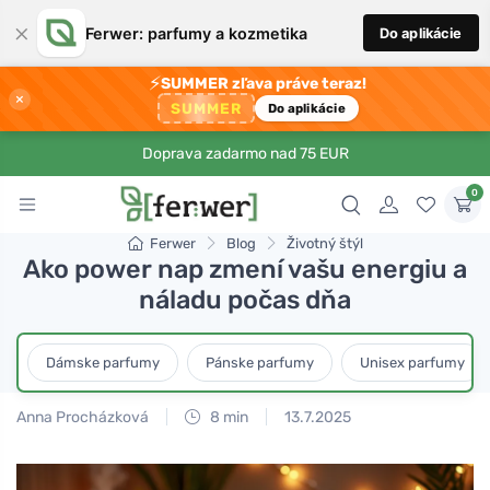
×
Ferwer: parfumy a kozmetika
Do aplikácie
⚡
SUMMER zľava práve teraz!
×
SUMMER
Do aplikácie
Doprava zadarmo nad 75 EUR
0
Ferwer
Blog
Životný štýl
Ako power nap zmení vašu energiu a
náladu počas dňa
Dámske parfumy
Pánske parfumy
Unisex parfumy
Anna Procházková
8 min
13.7.2025