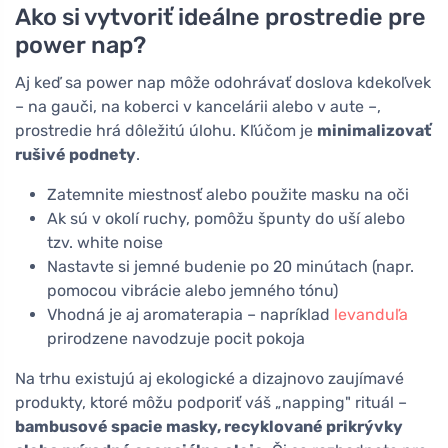
Ako si vytvoriť ideálne prostredie pre
power nap?
Aj keď sa power nap môže odohrávať doslova kdekoľvek
– na gauči, na koberci v kancelárii alebo v aute –,
prostredie hrá dôležitú úlohu. Kľúčom je
minimalizovať
rušivé podnety
.
Zatemnite miestnosť alebo použite masku na oči
Ak sú v okolí ruchy, pomôžu špunty do uší alebo
tzv. white noise
Nastavte si jemné budenie po 20 minútach (napr.
pomocou vibrácie alebo jemného tónu)
Vhodná je aj aromaterapia – napríklad
levanduľa
prirodzene navodzuje pocit pokoja
Na trhu existujú aj ekologické a dizajnovo zaujímavé
produkty, ktoré môžu podporiť váš „napping" rituál –
bambusové spacie masky, recyklované prikrývky