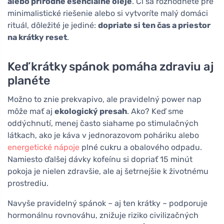
alebo prírodné esenciálne oleje
. Či sa rozhodnete pre
minimalistické riešenie alebo si vytvoríte malý domáci
rituál, dôležité je jediné:
dopriate si ten čas a priestor
na krátky reset
.
Keď krátky spánok pomáha zdraviu aj
planéte
Možno to znie prekvapivo, ale pravidelný power nap
môže mať aj
ekologický presah
. Ako? Keď sme
oddýchnutí, menej často siahame po stimulačných
látkach, ako je káva v jednorazovom poháriku alebo
energetické nápoje
plné cukru a obalového odpadu.
Namiesto ďalšej dávky kofeínu si dopriať 15 minút
pokoja je nielen zdravšie, ale aj šetrnejšie k životnému
prostrediu.
Navyše pravidelný spánok – aj ten krátky – podporuje
hormonálnu rovnováhu, znižuje riziko civilizačných