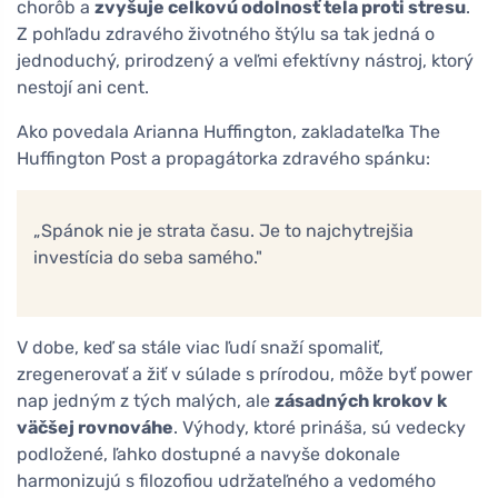
chorôb a
zvyšuje celkovú odolnosť tela proti stresu
.
Z pohľadu zdravého životného štýlu sa tak jedná o
jednoduchý, prirodzený a veľmi efektívny nástroj, ktorý
nestojí ani cent.
Ako povedala Arianna Huffington, zakladateľka The
Huffington Post a propagátorka zdravého spánku:
„Spánok nie je strata času. Je to najchytrejšia
investícia do seba samého."
V dobe, keď sa stále viac ľudí snaží spomaliť,
zregenerovať a žiť v súlade s prírodou, môže byť power
nap jedným z tých malých, ale
zásadných krokov k
väčšej rovnováhe
. Výhody, ktoré prináša, sú vedecky
podložené, ľahko dostupné a navyše dokonale
harmonizujú s filozofiou udržateľného a vedomého