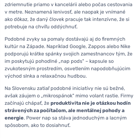
zdriemnutie priamo v kancelárii alebo počas cestovania
v metre. Neznamená lenivosť, ale naopak je vnímané
ako dôkaz, že daný človek pracuje tak intenzívne, že si
potrebuje na chvíľu oddýchnuť.
Podobné zvyky sa pomaly dostávajú aj do firemných
kultúr na Západe. Napríklad Google, Zappos alebo Nike
podporujú krátke spánky svojich zamestnancov tým, že
im poskytujú pohodlné „nap pods" – kapsule so
zvukotesným prostredím, osvetlením napodobňujúcim
východ slnka a relaxačnou hudbou.
Na Slovensku zatiaľ podobné iniciatívy nie sú bežné,
avšak záujem o „mikrospánok" mimo volant rastie. Firmy
začínajú chápať, že
produktivita nie je otázkou hodín
strávených za počítačom, ale mentálnej pohody a
energie
. Power nap sa stáva jednoduchým a lacným
spôsobom, ako to dosiahnuť.