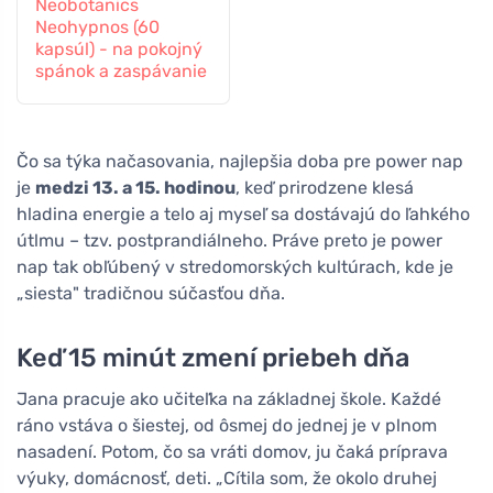
Neobotanics
Neohypnos (60
kapsúl) - na pokojný
spánok a zaspávanie
Čo sa týka načasovania, najlepšia doba pre power nap
je
medzi 13. a 15. hodinou
, keď prirodzene klesá
hladina energie a telo aj myseľ sa dostávajú do ľahkého
útlmu – tzv. postprandiálneho. Práve preto je power
nap tak obľúbený v stredomorských kultúrach, kde je
„siesta" tradičnou súčasťou dňa.
Keď 15 minút zmení priebeh dňa
Jana pracuje ako učiteľka na základnej škole. Každé
ráno vstáva o šiestej, od ôsmej do jednej je v plnom
nasadení. Potom, čo sa vráti domov, ju čaká príprava
výuky, domácnosť, deti. „Cítila som, že okolo druhej