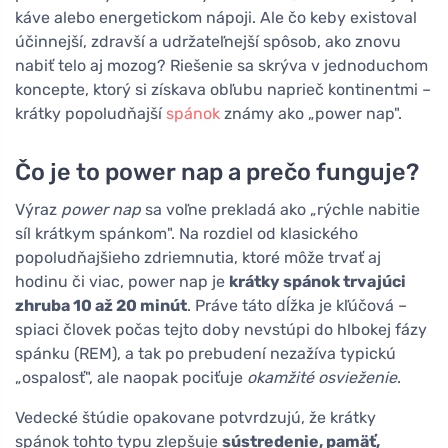
káve alebo energetickom nápoji. Ale čo keby existoval
účinnejší, zdravší a udržateľnejší spôsob, ako znovu
nabiť telo aj mozog? Riešenie sa skrýva v jednoduchom
koncepte, ktorý si získava obľubu naprieč kontinentmi –
krátky popoludňajší
spánok
známy ako „power nap".
Čo je to power nap a prečo funguje?
Výraz
power nap
sa voľne prekladá ako „rýchle nabitie
síl krátkym spánkom". Na rozdiel od klasického
popoludňajšieho zdriemnutia, ktoré môže trvať aj
hodinu či viac, power nap je
krátky spánok trvajúci
zhruba 10 až 20 minút
. Práve táto dĺžka je kľúčová –
spiaci človek počas tejto doby nevstúpi do hlbokej fázy
spánku (REM), a tak po prebudení nezažíva typickú
„ospalosť", ale naopak pociťuje
okamžité osvieženie
.
Vedecké štúdie opakovane potvrdzujú, že krátky
spánok tohto typu zlepšuje
sústredenie, pamäť,