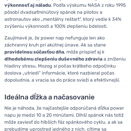
výkonnosť aj náladu
. Podľa výskumu NASA z roku 1995
pôsobí dvadsaťminútový spánok na pilotov a
astronautov ako „mentálny reštart", ktorý vedie k 34%
zvýšeniu výkonnosti a 100% zlepšeniu bdelosti.
Zaujímavé je, že power nap nefunguje len ako
záchranný kruh pri akútnej únave. Ak sa stane
pravidelnou súčasťou dňa
, môže prispieť aj k
dlhodobému zlepšeniu duševného zdravia
a zníženiu
hladiny stresu. Mozog si počas krátkeho odpočinku
doslova „utriedi" informácie, ktoré nazbieral počas
dopoludnia, a vracia sa do práce svieži a efektívnejší.
Ideálna dĺžka a načasovanie
Nie je náhoda, že najčastejšie odporúčaná dĺžka power
napu je medzi 10 a 20 minútami. Dlhší spánok nás totiž
môže zaviesť do hlbších fáz spánkového cyklu, a ak sa
prebudíme uprostred jedného z nich, cítime sa