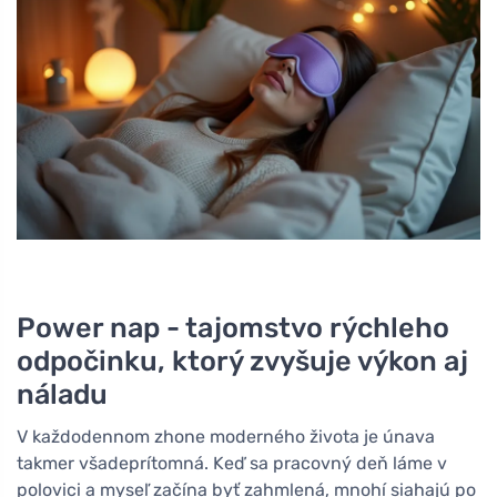
Power nap - tajomstvo rýchleho
odpočinku, ktorý zvyšuje výkon aj
náladu
V každodennom zhone moderného života je únava
takmer všadeprítomná. Keď sa pracovný deň láme v
polovici a myseľ začína byť zahmlená, mnohí siahajú po