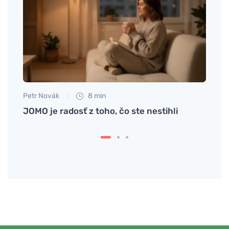
Petr Novák
8 min
Petr N
unkcie
JOMO je radosť z toho, čo ste nestihli
# Pre
mysl