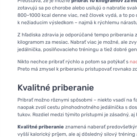
Predstava, že je možné
pribrať 10 kilogramov za m
zotavujú sa po chorobe alebo usilujú o nabratie sval
800–1000 kcal denne viac, než človek vydá, a to po d
k nežiaducim výsledkom – najmä k rýchlemu nárastu
Z hľadiska zdravia je odporúčané tempo priberania 
kilogramom za mesiac. Nabrať viac je možné, ale zv
jedálnička, posilňovacieho tréningu a tiež dobré gen
Nikto nechce pribrať rýchlo a potom sa potýkať s
na
Preto má zmysel k priberaniu pristupovať rovnako z
Kvalitné priberanie
Pribrať možno rôznymi spôsobmi – niekto vsadí na fa
naopak zvolí cestu plnohodnotného jedálnička s do
tukov. Rozdiel medzi týmito prístupmi je zásadný, 
Kvalitné priberanie
znamená naberať predovšetkým 
vyšší kalorický príjem, ale aj dôsledný silový trénin