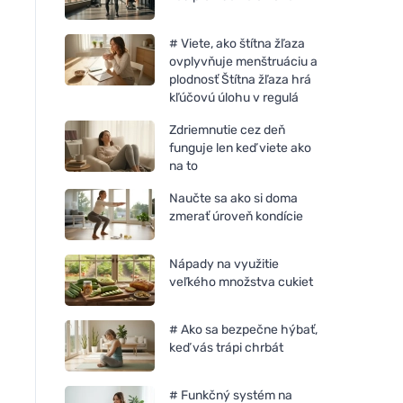
# Viete, ako štítna žľaza
ovplyvňuje menštruáciu a
plodnosť Štítna žľaza hrá
kľúčovú úlohu v regulá
Zdriemnutie cez deň
funguje len keď viete ako
na to
Naučte sa ako si doma
zmerať úroveň kondície
Nápady na využitie
veľkého množstva cukiet
# Ako sa bezpečne hýbať,
keď vás trápi chrbát
# Funkčný systém na