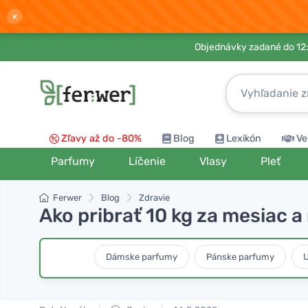
×
Objednávky zadané do 12:
Zľavy až do -80%
Blog
Lexikón
Ve
Parfumy
Líčenie
Vlasy
Pleť
Ferwer
Blog
Zdravie
Ako pribrať 10 kg za mesiac 
Dámske parfumy
Pánske parfumy
U