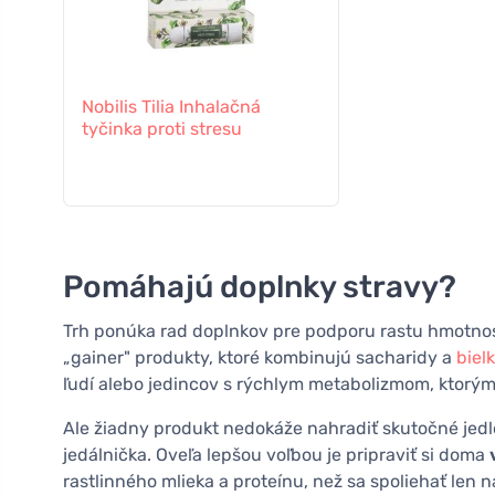
Nobilis Tilia Inhalačná
tyčinka proti stresu
Pomáhajú doplnky stravy?
Trh ponúka rad doplnkov pre podporu rastu hmotnos
„gainer" produkty, ktoré kombinujú sacharidy a
biel
ľudí alebo jedincov s rýchlym metabolizmom, ktorým 
Ale žiadny produkt nedokáže nahradiť skutočné jedl
jedálnička. Oveľa lepšou voľbou je pripraviť si doma
rastlinného mlieka a proteínu, než sa spoliehať len n