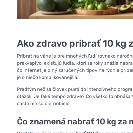
Ako zdravo pribrať 10 kg 
Pribrať na váhe je pre mnohých ľudí rovnako náročné
prekvapivo, existujú ľudia, ktorí sa roky snažia nabrať
čo internet je plný zaručených tipov na rýchle pribe
je o niečo komplikovanejšia.
Predtým než sa človek pustí do intenzívneho program
otázok: Je také tempo zdravé? Čo všetko to obnáša?
často nie sú čiernobiele.
Čo znamená nabrať 10 kg za m