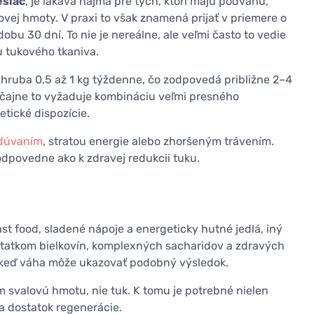
esiac
, je lákavá najmä pre tých, ktorí majú podváhu,
ovej hmoty. V praxi to však znamená prijať v priemere o
obu 30 dní. To nie je nereálne, ale veľmi často to vedie
 tukového tkaniva.
zhruba 0,5 až 1 kg týždenne, čo zodpovedá približne 2–4
yčajne to vyžaduje kombináciu veľmi presného
etické dispozície.
dúvaním
, stratou energie alebo zhoršeným trávením.
odpovedne ako k zdravej redukcii tuku.
st food, sladené nápoje a energeticky hutné jedlá, iný
statkom bielkovín, komplexných sacharidov a zdravých
aj keď váha môže ukazovať podobný výsledok.
svalovú hmotu, nie tuk. K tomu je potrebné nielen
g a dostatok regenerácie.