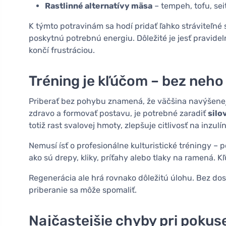
Rastlinné alternatívy mäsa
– tempeh, tofu, sei
K týmto potravinám sa hodí pridať ľahko stráviteľné s
poskytnú potrebnú energiu. Dôležité je jesť pravidel
končí frustráciou.
Tréning je kľúčom – bez neho 
Priberať bez pohybu znamená, že väčšina navýšenej e
zdravo a formovať postavu, je potrebné zaradiť
silo
totiž rast svalovej hmoty, zlepšuje citlivosť na inzulí
Nemusí ísť o profesionálne kulturistické tréningy – 
ako sú drepy, kliky, príťahy alebo tlaky na ramená. 
Regenerácia ale hrá rovnako dôležitú úlohu. Bez do
priberanie sa môže spomaliť.
Najčastejšie chyby pri pokuse