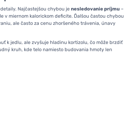
 detaily. Najčastejšou chybou je
nesledovanie príjmu
–
stále v miernom kalorickom deficite. Ďalšou častou chybou
eraniu, ale často za cenu zhoršeného trávenia, únavy
uť k jedlu, ale zvyšuje hladinu kortizolu, čo môže brzdiť
ludný kruh, kde telo namiesto budovania hmoty len