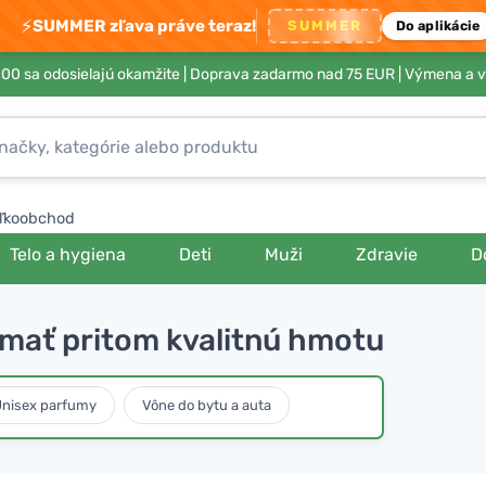
⚡
SUMMER zľava práve teraz!
SUMMER
Do aplikácie
00 sa odosielajú okamžite |
Doprava zadarmo nad 75 EUR
| Výmena a v
ľkoobchod
Telo a hygiena
Deti
Muži
Zdravie
D
a mať pritom kvalitnú hmotu
nisex parfumy
Vône do bytu a auta