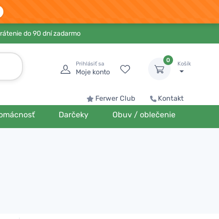
rátenie do 90 dní zadarmo
0
Prihlásiť sa
Košík
Moje konto
Ferwer Club
Kontakt
omácnosť
Darčeky
Obuv / oblečenie