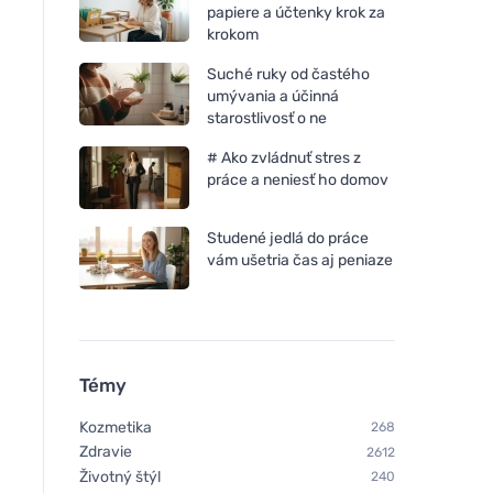
papiere a účtenky krok za
krokom
Suché ruky od častého
umývania a účinná
starostlivosť o ne
# Ako zvládnuť stres z
práce a neniesť ho domov
Studené jedlá do práce
vám ušetria čas aj peniaze
Témy
Kozmetika
268
Zdravie
2612
Životný štýl
240