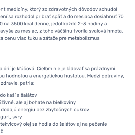
ent medicíny, ktorý zo zdravotných dôvodov schudol
ení sa rozhodol pribrať späť a do mesiaca dosiahnuť 70
2300 na 3500 kcal denne, jedol každé 2–3 hodiny a
avyše za mesiac, z toho väčšinu tvorila svalová hmota.
za cenu viac tuku a záťaže pre metabolizmus.
alórií je kľúčová. Cieľom nie je ládovať sa prázdnymi
ou hodnotou a energetickou hustotou. Medzi potraviny,
zdravie, patria:
do kaší a šalátov
živné, ale aj bohaté na bielkoviny
é dodajú energiu bez zbytočných cukrov
gurt, syry
 tekvicový olej sa hodia do šalátov aj na pečenie
až