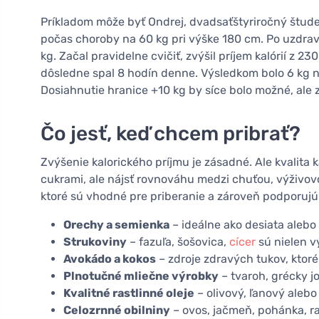
Príkladom môže byť Ondrej, dvadsaťštyriročný štud
počas choroby na 60 kg pri výške 180 cm. Po uzdrav
kg. Začal pravidelne cvičiť, zvýšil príjem kalórií z 
dôsledne spal 8 hodín denne. Výsledkom bolo 6 kg n
Dosiahnutie hranice +10 kg by síce bolo možné, ale 
Čo jesť, keď chcem pribrať?
Zvýšenie kalorického príjmu je zásadné. Ale kvalita k
cukrami, ale nájsť rovnováhu medzi chuťou, výživov
ktoré sú vhodné pre priberanie a zároveň podporujú 
Orechy a semienka
– ideálne ako desiata alebo 
Strukoviny
– fazuľa, šošovica,
cícer
sú nielen vý
Avokádo a kokos
– zdroje zdravých tukov, ktor
Plnotučné mliečne výrobky
– tvaroh, grécky jo
Kvalitné rastlinné oleje
– olivový, ľanový alebo
Celozrnné obilniny
– ovos, jačmeň, pohánka, r