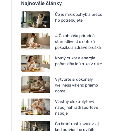
Najnovšie články
Čo je mikropohyb a prečo
ho potrebujete
# Čo obnáša prírodná
starostlivosť o detskú
pokožku a zdravé brušká
Krvný cukor a energia
počas dňa idú ruka v ruke
Vytvorte si dokonalý
wellness víkend priamo
doma
Vlastný elektrolytový
nápoj nahradí športové
nápoje
Čo bráni rastu svalov, aj
keď pravidelne cvičíte