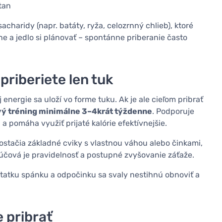
tan
acharidy (napr. batáty, ryža, celozrnný chlieb), ktoré
ne a jedlo si plánovať – spontánne priberanie často
priberiete len tuk
nergie sa uloží vo forme tuku. Ak je ale cieľom pribrať
vý tréning minimálne 3–4krát týždenne
. Podporuje
n a pomáha využiť prijaté kalórie efektívnejšie.
postačia základné cviky s vlastnou váhou alebo činkami,
Kľúčová je pravidelnosť a postupné zvyšovanie záťaže.
statku spánku a odpočinku sa svaly nestihnú obnoviť a
 pribrať