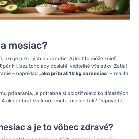
za mesiac?
, ako je pre iných chudnutie. Aj keď to môže znieť
 pár kíl, bez toho aby dosiahli viditeľné výsledky. Zatiaľ
ranie – napríklad „
ako pribrať 10 kg za mesiac
" – realita
u priberania, je potrebné si položiť niekoľko dôležitých
 A ako pribrať kvalitnú hmotu, nie len tuk? Odpovede
esiac a je to vôbec zdravé?