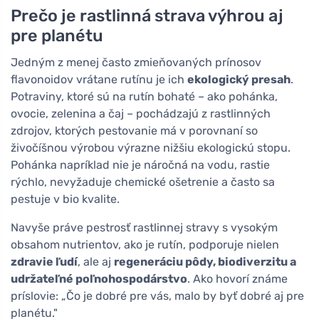
Prečo je rastlinná strava výhrou aj
pre planétu
Jedným z menej často zmieňovaných prínosov
flavonoidov vrátane rutínu je ich
ekologický presah
.
Potraviny, ktoré sú na rutín bohaté – ako pohánka,
ovocie, zelenina a čaj – pochádzajú z rastlinných
zdrojov, ktorých pestovanie má v porovnaní so
živočíšnou výrobou výrazne nižšiu ekologickú stopu.
Pohánka napríklad nie je náročná na vodu, rastie
rýchlo, nevyžaduje chemické ošetrenie a často sa
pestuje v bio kvalite.
Navyše práve pestrosť rastlinnej stravy s vysokým
obsahom nutrientov, ako je rutín, podporuje nielen
zdravie ľudí
, ale aj
regeneráciu pôdy, biodiverzitu a
udržateľné poľnohospodárstvo
. Ako hovorí známe
príslovie: „Čo je dobré pre vás, malo by byť dobré aj pre
planétu."