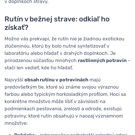
v doplnkoch stravy.
Rutín v bežnej strave: odkiaľ ho
získať?
Možno vás prekvapí, že rutín nie je žiadnou exotickou
zlúčeninou, ktorú by bolo nutné syntetizovať v
laboratóriu alebo hľadať v drahých doplnkoch. Je
prirodzenou súčasťou mnohých
rastlinných potravín
–
stačí len vedieť, kde ho hľadať.
Najvyšší
obsah rutínu v potravinách
majú
predovšetkým tie, ktoré sú známe svojou výraznou
farbou alebo typickým horkosladkým profilom. Hoci sa
konkrétne množstvo môže líšiť v závislosti na
podmienkach pestovania, zrelosti a odrode, existujú
potraviny, ktoré rutín obsahujú v naozaj významnom
množstve: