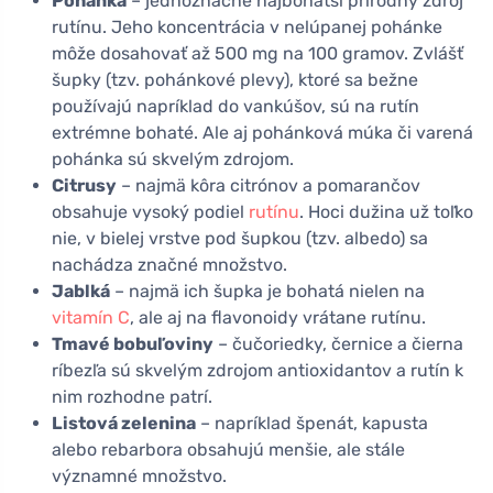
Pohánka
– jednoznačne najbohatší prírodný zdroj
rutínu. Jeho koncentrácia v nelúpanej pohánke
môže dosahovať až 500 mg na 100 gramov. Zvlášť
šupky (tzv. pohánkové plevy), ktoré sa bežne
používajú napríklad do vankúšov, sú na rutín
extrémne bohaté. Ale aj pohánková múka či varená
pohánka sú skvelým zdrojom.
Citrusy
– najmä kôra citrónov a pomarančov
obsahuje vysoký podiel
rutínu
. Hoci dužina už toľko
nie, v bielej vrstve pod šupkou (tzv. albedo) sa
nachádza značné množstvo.
Jablká
– najmä ich šupka je bohatá nielen na
vitamín C
, ale aj na flavonoidy vrátane rutínu.
Tmavé bobuľoviny
– čučoriedky, černice a čierna
ríbezľa sú skvelým zdrojom antioxidantov a rutín k
nim rozhodne patrí.
Listová zelenina
– napríklad špenát, kapusta
alebo rebarbora obsahujú menšie, ale stále
významné množstvo.