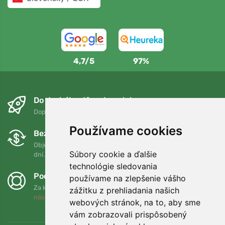
4,7/5
97%
Do druhého dňa a bezplatne
Doprava zadarmo pri objednávkach nad 75 EUR
Používame cookies
Bezplatná výmena a vrátenie tovaru
Objednávku môžete kedykoľvek vrátiť alebo vymeniť do 90
Súbory cookie a ďalšie
dní.
technológie sledovania
Podporujeme Trees.org
používame na zlepšenie vášho
Za každú objednávku zasadíme strom! Prečítajte si viac
O
zážitku z prehliadania našich
nás
.
webových stránok, na to, aby sme
vám zobrazovali prispôsobený