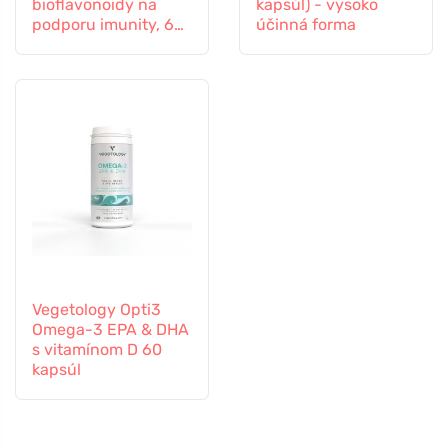
bioflavonoidy na
kapsúl) - vysoko
podporu imunity, 60
účinná forma
kapsúl
Vegetology Opti3
Omega-3 EPA & DHA
s vitamínom D 60
kapsúl