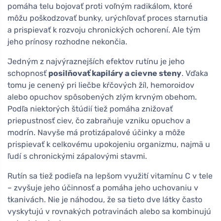
pomáha telu bojovať proti voľným radikálom, ktoré
môžu poškodzovať bunky, urýchľovať proces starnutia
a prispievať k rozvoju chronických ochorení. Ale tým
jeho prínosy rozhodne nekončia.
Jedným z najvýraznejších efektov rutínu je jeho
schopnosť
posilňovať kapiláry a cievne steny
. Vďaka
tomu je cenený pri liečbe kŕčových žíl, hemoroidov
alebo opuchov spôsobených zlým krvným obehom.
Podľa niektorých štúdií tiež pomáha znižovať
priepustnosť ciev, čo zabraňuje vzniku opuchov a
modrín. Navyše má protizápalové účinky a môže
prispievať k celkovému upokojeniu organizmu, najmä u
ľudí s chronickými zápalovými stavmi.
Rutín sa tiež podieľa na lepšom využití vitamínu C v tele
– zvyšuje jeho účinnosť a pomáha jeho uchovaniu v
tkanivách. Nie je náhodou, že sa tieto dve látky často
vyskytujú v rovnakých potravinách alebo sa kombinujú