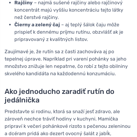
Rajčiny
– najmä sušené rajčiny alebo rajčinový
koncentrát majú vyššiu koncentráciu tejto látky
než čerstvé rajčiny.
Čierny a zelený čaj
– aj teplý šálok čaju môže
prispieť k dennému príjmu rutínu, obzvlášť ak je
pripravovaný z kvalitných listov.
Zaujímavé je, že rutín sa z časti zachováva aj po
tepelnej úprave. Napríklad pri varení pohánky sa jeho
množstvo znižuje len nepatrne, čo robí z tejto obilniny
skvelého kandidáta na každodennú konzumáciu.
Ako jednoducho zaradiť rutín do
jedálnička
Predstavte si rodinu, ktorá sa snaží jesť zdravo, ale
zároveň nechce tráviť hodiny v kuchyni. Mamička
pripraví k večeri pohánkové rizoto s pečenou zeleninou
a dcéram pridá ako dezert ovocný šalát z jabĺk,