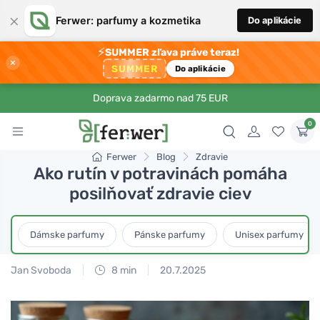
×
Ferwer: parfumy a kozmetika
Do aplikácie
⚡
SUMMER zľava práve teraz!
×
SUMMER
Do aplikácie
Doprava zadarmo nad 75 EUR
0
Ferwer
Blog
Zdravie
Ako rutín v potravinách pomáha
posilňovať zdravie ciev
Dámske parfumy
Pánske parfumy
Unisex parfumy
Jan Svoboda
8 min
20.7.2025