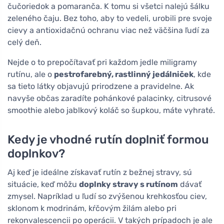
čučoriedok a pomaranča. K tomu si všetci nalejú šálku
zeleného čaju. Bez toho, aby to vedeli, urobili pre svoje
cievy a antioxidačnú ochranu viac než väčšina ľudí za
celý deň.
Nejde o to prepočítavať pri každom jedle miligramy
rutínu, ale o
pestrofarebný, rastlinný jedálniček
, kde
sa tieto látky objavujú prirodzene a pravidelne. Ak
navyše občas zaradíte pohánkové palacinky, citrusové
smoothie alebo jablkový koláč so šupkou, máte vyhraté.
Kedy je vhodné rutín doplniť formou
doplnkov?
Aj keď je ideálne získavať rutín z bežnej stravy, sú
situácie, keď môžu
doplnky stravy s rutínom
dávať
zmysel. Napríklad u ľudí so zvýšenou krehkosťou ciev,
sklonom k modrinám, kŕčovým žilám alebo pri
rekonvalescencii po operácii. V takých prípadoch je ale