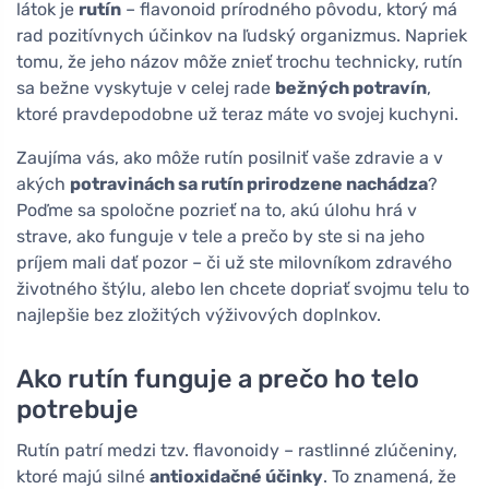
látok je
rutín
– flavonoid prírodného pôvodu, ktorý má
rad pozitívnych účinkov na ľudský organizmus. Napriek
tomu, že jeho názov môže znieť trochu technicky, rutín
sa bežne vyskytuje v celej rade
bežných potravín
,
ktoré pravdepodobne už teraz máte vo svojej kuchyni.
Zaujíma vás, ako môže rutín posilniť vaše zdravie a v
akých
potravinách sa rutín prirodzene nachádza
?
Poďme sa spoločne pozrieť na to, akú úlohu hrá v
strave, ako funguje v tele a prečo by ste si na jeho
príjem mali dať pozor – či už ste milovníkom zdravého
životného štýlu, alebo len chcete dopriať svojmu telu to
najlepšie bez zložitých výživových doplnkov.
Ako rutín funguje a prečo ho telo
potrebuje
Rutín patrí medzi tzv. flavonoidy – rastlinné zlúčeniny,
ktoré majú silné
antioxidačné účinky
. To znamená, že