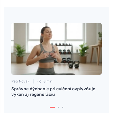
Petr Novák
8 min
Anna 
ko to
Správne dýchanie pri cvičení ovplyvňuje
Prečo
ách je
výkon aj regeneráciu
ako h