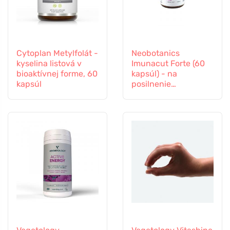
Cytoplan Metylfolát -
Neobotanics
kyselina listová v
Imunacut Forte (60
bioaktívnej forme, 60
kapsúl) - na
kapsúl
posilnenie
imunitného systému