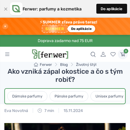
×
Ferwer: parfumy a kozmetika
Do aplikácie
⚡
SUMMER zľava práve teraz!
×
SUMMER
Do aplikácie
Doprava zadarmo nad 75 EUR
0
Ferwer
Blog
Životný štýl
Ako vzniká zápal okostice a čo s tým
robiť?
Dámske parfumy
Pánske parfumy
Unisex parfumy
Eva Novotná
7 min
15.11.2024