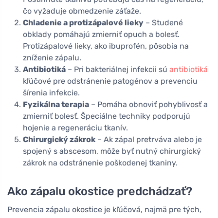
čo vyžaduje obmedzenie záťaže.
Chladenie a protizápalové lieky
– Studené
obklady pomáhajú zmierniť opuch a bolesť.
Protizápalové lieky, ako ibuprofén, pôsobia na
zníženie zápalu.
Antibiotiká
– Pri bakteriálnej infekcii sú
antibiotiká
kľúčové pre odstránenie patogénov a prevenciu
šírenia infekcie.
Fyzikálna terapia
– Pomáha obnoviť pohyblivosť a
zmierniť bolesť. Špeciálne techniky podporujú
hojenie a regeneráciu tkanív.
Chirurgický zákrok
– Ak zápal pretrváva alebo je
spojený s abscesom, môže byť nutný chirurgický
zákrok na odstránenie poškodenej tkaniny.
Ako zápalu okostice predchádzať?
Prevencia zápalu okostice je kľúčová, najmä pre tých,