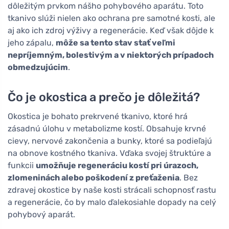
dôležitým prvkom nášho pohybového aparátu. Toto
tkanivo slúži nielen ako ochrana pre samotné kosti, ale
aj ako ich zdroj výživy a regenerácie. Keď však dôjde k
jeho zápalu,
môže sa tento stav stať veľmi
nepríjemným, bolestivým a v niektorých prípadoch
obmedzujúcim
.
Čo je okostica a prečo je dôležitá?
Okostica je bohato prekrvené tkanivo, ktoré hrá
zásadnú úlohu v metabolizme kostí. Obsahuje krvné
cievy, nervové zakončenia a bunky, ktoré sa podieľajú
na obnove kostného tkaniva. Vďaka svojej štruktúre a
funkcii
umožňuje regeneráciu kostí pri úrazoch,
zlomeninách alebo poškodení z preťaženia
. Bez
zdravej okostice by naše kosti strácali schopnosť rastu
a regenerácie, čo by malo ďalekosiahle dopady na celý
pohybový aparát.