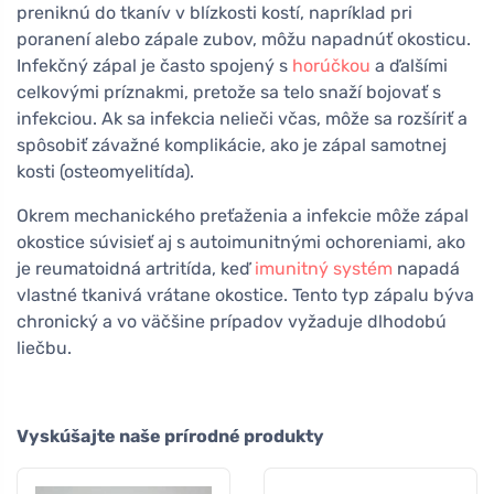
preniknú do tkanív v blízkosti kostí, napríklad pri
poranení alebo zápale zubov, môžu napadnúť okosticu.
Infekčný zápal je často spojený s
horúčkou
a ďalšími
celkovými príznakmi, pretože sa telo snaží bojovať s
infekciou. Ak sa infekcia nelieči včas, môže sa rozšíriť a
spôsobiť závažné komplikácie, ako je zápal samotnej
kosti (osteomyelitída).
Okrem mechanického preťaženia a infekcie môže zápal
okostice súvisieť aj s autoimunitnými ochoreniami, ako
je reumatoidná artritída, keď
imunitný systém
napadá
vlastné tkanivá vrátane okostice. Tento typ zápalu býva
chronický a vo väčšine prípadov vyžaduje dlhodobú
liečbu.
Vyskúšajte naše prírodné produkty