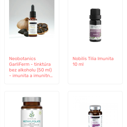
Neobotanics
Nobilis Tilia Imunita
GarliFerm - tinktúra
10 ml
bez alkoholu (50 ml)
- imunita a imunitný
systém