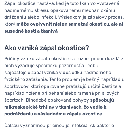
Zápal okostice nastáva, keď je toto tkanivo vystavené
nadmernému stresu, opakovanému mechanickému
dráždeniu alebo infekcii. Výsledkom je zápalový proces,
ktorý
môže ovplyvniť nielen samotnú okosticu, ale aj
susedné kosti a tkanivá
.
Ako vzniká zápal okostice?
Príčiny vzniku zápalu okostice sú rôzne, pričom každá z
nich vyžaduje špecifickú pozornosť a liečbu.
Najčastejšie zápal vzniká v dôsledku nadmerného
fyzického zaťaženia. Tento problém je bežný napríklad u
športovcov, ktorí opakovane preťažujú určité časti tela,
napríklad holene pri behaní alebo ramená pri silových
športoch. Dlhodobé opakované pohyby
spôsobujú
mikroskopické trhliny v tkanivách, čo vedie k
podráždeniu a následnému zápalu okostice
.
Ďalšou významnou príčinou je infekcia. Ak baktérie