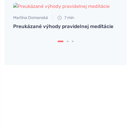
Martina Domanská
7 min
Preukázané výhody pravidelnej meditácie
Tomáš
ergiu
Rímsk
symb