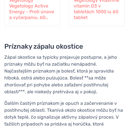
Vegetology
Vegetology Vitashine
Vegetology Active
vitamín D3 v
Energy - Proti únave
tabletách 1000 iu 60
a vyčerpaniu, 60
tabliet
kapsúl
Príznaky zápalu okostice
Zápal okostice sa typicky prejavuje postupne, a jeho
príznaky môžu byť na začiatku nenápadné.
Najčastejším príznakom je bolesť, ktorá je spravidla
hlboká, ostrá alebo pulzujúca. Bolesť **sa môže
zhoršovať pri pohybe alebo zaťažení postihnutej
oblasti***, ale niekedy pretrváva aj v pokoji.
Ďalším častým príznakom je opuch a začervenanie v
postihnutej oblasti. Tkanivá okolo okostice môžu byť na
dotyk teplé, čo signalizuje aktívny zápalový proces. V
ťažších prípadoch sa pridáva aj horúčka, ktorá