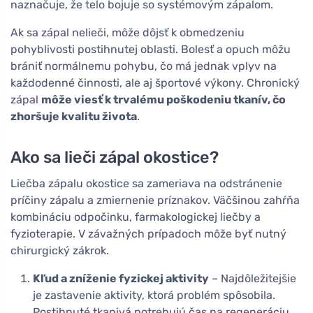
naznačuje, že telo bojuje so systémovým zápalom.
Ak sa zápal nelieči, môže dôjsť k obmedzeniu
pohyblivosti postihnutej oblasti. Bolesť a opuch môžu
brániť normálnemu pohybu, čo má jednak vplyv na
každodenné činnosti, ale aj športové výkony. Chronický
zápal
môže viesť k trvalému poškodeniu tkanív, čo
zhoršuje kvalitu života
.
Ako sa lieči zápal okostice?
Liečba zápalu okostice sa zameriava na odstránenie
príčiny zápalu a zmiernenie príznakov. Väčšinou zahŕňa
kombináciu odpočinku, farmakologickej liečby a
fyzioterapie. V závažných prípadoch môže byť nutný
chirurgický zákrok.
Kľud a zníženie fyzickej aktivity
– Najdôležitejšie
je zastavenie aktivity, ktorá problém spôsobila.
Postihnuté tkanivá potrebujú čas na regeneráciu,