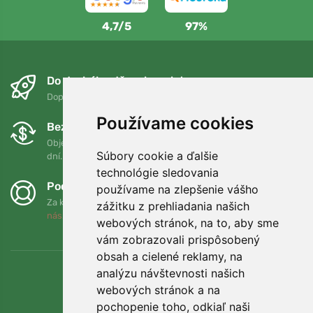
4,7/5
97%
Do druhého dňa a bezplatne
Doprava zadarmo pri objednávkach nad 75 EUR
Používame cookies
Bezplatná výmena a vrátenie tovaru
Objednávku môžete kedykoľvek vrátiť alebo vymeniť do 90
Súbory cookie a ďalšie
dní.
technológie sledovania
Podporujeme Trees.org
používame na zlepšenie vášho
Za každú objednávku zasadíme strom! Prečítajte si viac
O
zážitku z prehliadania našich
nás
.
webových stránok, na to, aby sme
vám zobrazovali prispôsobený
obsah a cielené reklamy, na
analýzu návštevnosti našich
webových stránok a na
pochopenie toho, odkiaľ naši