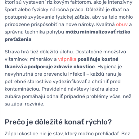
ktorí sú vystavení rizikovým faktorom, ako je intenzívny
šport alebo fyzicky náročná práca. Dôležité je dbať na
postupné zvyšovanie fyzickej záťaže, aby sa telo mohlo
prirodzene prispôsobiť na nové nároky. Kvalitná
obuv
a
správna technika pohybu
môžu minimalizovať riziko
preťaženia
.
Strava hrá tiež dôležitú úlohu. Dostatočné množstvo
vitamínov, minerálov a
vápnika
posilňuje kostné
tkanivá a podporuje zdravie okostice
. Hygiena je
nevyhnutná pre prevenciu infekcií – každú ranu je
potrebné starostlivo vydezinfikovať a chrániť pred
kontamináciou. Pravidelné návštevy lekára alebo
zubára pomáhajú odhaliť prípadné problémy včas, než
sa zápal rozvinie.
Prečo je dôležité konať rýchlo?
Zápal okostice nie je stav, ktorý možno prehliadať. Bez