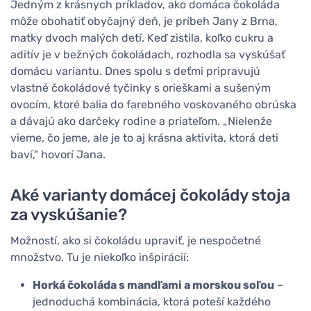
Jedným z krásnych príkladov, ako domáca čokoláda
môže obohatiť obyčajný deň, je príbeh Jany z Brna,
matky dvoch malých detí. Keď zistila, koľko cukru a
aditív je v bežných čokoládach, rozhodla sa vyskúšať
domácu variantu. Dnes spolu s deťmi pripravujú
vlastné čokoládové tyčinky s orieškami a sušeným
ovocím, ktoré balia do farebného voskovaného obrúska
a dávajú ako darčeky rodine a priateľom. „Nielenže
vieme, čo jeme, ale je to aj krásna aktivita, ktorá deti
baví," hovorí Jana.
Aké varianty domácej čokolády stoja
za vyskúšanie?
Možností, ako si čokoládu upraviť, je nespočetné
množstvo. Tu je niekoľko inšpirácií:
Horká čokoláda s mandľami a morskou soľou
–
jednoduchá kombinácia, ktorá poteší každého