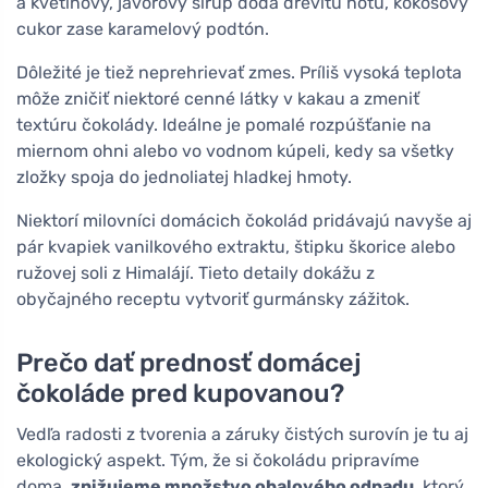
a kvetinový, javorový sirup dodá drevitú notu, kokosový
cukor zase karamelový podtón.
Dôležité je tiež neprehrievať zmes. Príliš vysoká teplota
môže zničiť niektoré cenné látky v kakau a zmeniť
textúru čokolády. Ideálne je pomalé rozpúšťanie na
miernom ohni alebo vo vodnom kúpeli, kedy sa všetky
zložky spoja do jednoliatej hladkej hmoty.
Niektorí milovníci domácich čokolád pridávajú navyše aj
pár kvapiek vanilkového extraktu, štipku škorice alebo
ružovej soli z Himalájí. Tieto detaily dokážu z
obyčajného receptu vytvoriť gurmánsky zážitok.
Prečo dať prednosť domácej
čokoláde pred kupovanou?
Vedľa radosti z tvorenia a záruky čistých surovín je tu aj
ekologický aspekt. Tým, že si čokoládu pripravíme
doma,
znižujeme množstvo obalového odpadu
, ktorý