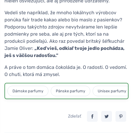
nielen osviežujúci, ale aj prirodzene udržateľný.
Vedeli ste napríklad, že mnoho lokálnych výrobcov
ponúka fair trade kakao alebo bio maslo z pasienkov?
Podporou takýchto zdrojov nevytvárame len lepšie
podmienky pre seba, ale aj pre tých, ktorí sa na
produkcii podieľajú. Ako raz povedal britský šéfkuchár
Jamie Oliver:
„Keď vieš, odkiaľ tvoje jedlo pochádza,
ješ s väčšou radosťou."
A práve o tom domáca čokoláda je. O radosti. O vedomí.
O chuti, ktorá má zmysel.
Dámske parfumy
Pánske parfumy
Unisex parfumy
Zdieľať