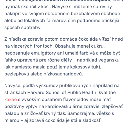
by inak skončil v koši. Navyše si môžeme suroviny
nakúpiť vo svojom obľúbenom bezobalovom obchode
alebo od lokálnych farmárov, čím podporíme etickejší
spôsob spotreby.
Z hľadiska zdravia potom domáca čokoláda víťazí hneď
na viacerých frontoch. Obsahuje menej cukru,
neobsahuje emulgátory ani umelé farbivá a môže byť
ľahko upravená pre rôzne diéty – napríklad vegánsku
(ak namiesto masla použijeme kokosový tuk),
bezlepkovú alebo nízkosacharidovú.
Navyše, podľa výskumov publikovaných napríklad na
stránkach Harvard School of Public Health, kvalitné
kakao
s vysokým obsahom flavonoidov môže mať
pozitívny vplyv na kardiovaskulárne zdravie, zlepšovať
náladu a znižovať krvný tlak. Samozrejme, všetko s
mierou – aj zdravá čokoláda je stále sladkosť.