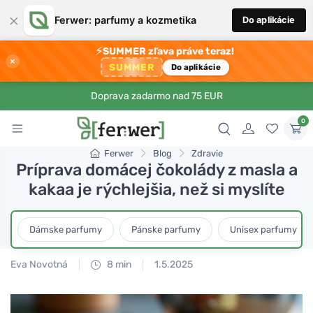
×
Ferwer: parfumy a kozmetika
Do aplikácie
⚡
SUMMER zľava práve teraz!
×
SUMMER
Do aplikácie
Doprava zadarmo nad 75 EUR
0
Ferwer
Blog
Zdravie
Príprava domácej čokolády z masla a
kakaa je rýchlejšia, než si myslíte
Dámske parfumy
Pánske parfumy
Unisex parfumy
Eva Novotná
8 min
1.5.2025