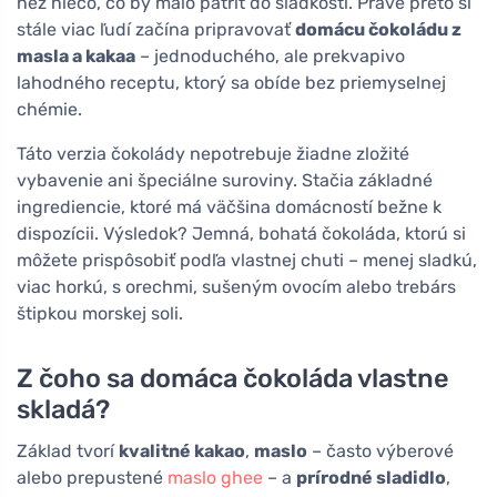
než niečo, čo by malo patriť do sladkosti. Práve preto si
stále viac ľudí začína pripravovať
domácu čokoládu z
masla a kakaa
– jednoduchého, ale prekvapivo
lahodného receptu, ktorý sa obíde bez priemyselnej
chémie.
Táto verzia čokolády nepotrebuje žiadne zložité
vybavenie ani špeciálne suroviny. Stačia základné
ingrediencie, ktoré má väčšina domácností bežne k
dispozícii. Výsledok? Jemná, bohatá čokoláda, ktorú si
môžete prispôsobiť podľa vlastnej chuti – menej sladkú,
viac horkú, s orechmi, sušeným ovocím alebo trebárs
štipkou morskej soli.
Z čoho sa domáca čokoláda vlastne
skladá?
Základ tvorí
kvalitné kakao
,
maslo
– často výberové
alebo prepustené
maslo ghee
– a
prírodné sladidlo
,