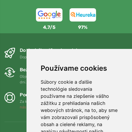
4,7/5
97%
Do druhého dňa a bezplatne
Doprava zadarmo pri objednávkach nad 75 EUR
Používame cookies
Bezplatná výmena a vrátenie tovaru
Objednávku môžete kedykoľvek vrátiť alebo vymeniť do 90
Súbory cookie a ďalšie
dní.
technológie sledovania
Podporujeme Trees.org
používame na zlepšenie vášho
Za každú objednávku zasadíme strom! Prečítajte si viac
O
zážitku z prehliadania našich
nás
.
webových stránok, na to, aby sme
vám zobrazovali prispôsobený
obsah a cielené reklamy, na
analýzu návštevnosti našich