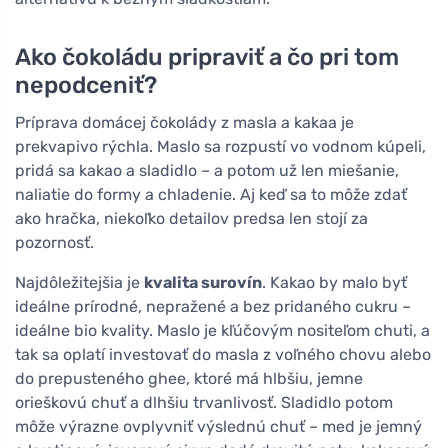
Ako čokoládu pripraviť a čo pri tom
nepodceniť?
Príprava domácej čokolády z masla a kakaa je
prekvapivo rýchla. Maslo sa rozpustí vo vodnom kúpeli,
pridá sa kakao a sladidlo – a potom už len miešanie,
naliatie do formy a chladenie. Aj keď sa to môže zdať
ako hračka, niekoľko detailov predsa len stojí za
pozornosť.
Najdôležitejšia je
kvalita surovín
. Kakao by malo byť
ideálne prírodné, nepražené a bez pridaného cukru –
ideálne bio kvality. Maslo je kľúčovým nositeľom chuti, a
tak sa oplatí investovať do masla z voľného chovu alebo
do prepusteného ghee, ktoré má hlbšiu, jemne
orieškovú chuť a dlhšiu trvanlivosť. Sladidlo potom
môže výrazne ovplyvniť výslednú chuť – med je jemný