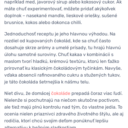
napríklad med, javorový sirup alebo kokosový cukor. Ak
máte chuť experimentovať, môžete pridať akýkoľvek
doplnok – nasekané mandle, lieskové oriešky, sušené
brusnice, kokos alebo dokonca chilli.
Jednoduchosť receptu je jeho hlavnou výhodou. Na
rozdiel od kupovaných čokolád, kde sa chuť často
dosahuje skrze arómy a umelé prísady, tu hrajú hlavnú
úlohu samotné suroviny. Chuť kakaa v kombinácii s
maslom tvorí hladkú, krémovú textúru, ktorú len ťažko
prirovnať ku klasickým čokoládovým tyčinkám. Navyše,
vďaka absencii rafinovaného cukru a stužených tukov,
je táto čokoláda šetrnejšia k nášmu telu.
Niet divu, že domácej
čokoláde
prepadá čoraz viac ľudí.
Nielenže si pochutnajú na niečom skutočne poctivom,
ale tiež majú plnú kontrolu nad tým, čo vlastne jedia. To
ocenia nielen priaznivci zdravého životného štýlu, ale aj
rodičia, ktorí chcú svojim deťom ponúknuť lepšiu
alternatívu k bežným sladkostiam.