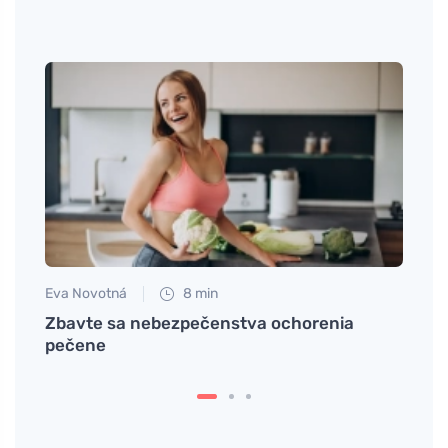
Eva Novotná
8 min
Petr N
tiach
Zbavte sa nebezpečenstva ochorenia
# Vys
pečene
vodné