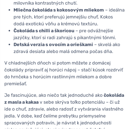
milovníka kontrastných chutí.
Mliečna čokoláda s kokosovým mliekom
– ideálna
pre tých, ktorí preferujú jemnejšiu chuť. Kokos
dodá exotickú vôňu a krémovú textúru.
Čokoláda s chilli a škoricou
– pre odvážnejšie
jazýčky, ktorí si radi zahrajú s pikantnými tónmi.
Detská verzia s ovocím a orieškami
– skvelá ako
zdravá desiata alebo malá odmena počas dňa.
V chladnejších dňoch si potom môžete z domácej
čokolády pripraviť aj horúci nápoj – stačí kúsok rozdrviť
do hrnčeka s horúcim rastlinným mliekom a dobre
premiešať.
Je fascinujúce, ako niečo tak jednoduché ako
čokoláda
z masla a kakaa
v sebe skrýva toľko potenciálu – či už
ide o chuť, zdravie, alebo radosť z vytvárania vlastného
jedla. V dobe, keď čelíme prebytku priemyselne
spracovaných potravín, je návrat k jednoduchosti