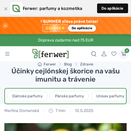
×
Ferwer: parfumy a kozmetika
Do aplikácie
⚡
SUMMER zľava práve teraz!
×
SUMMER
Do aplikácie
Doprava zadarmo nad 75 EUR
0
Ferwer
Blog
Zdravie
Účinky cejlónskej škorice na vašu
imunitu a trávenie
Dámske parfumy
Pánske parfumy
Unisex parfumy
Martina Domanská
7 min
12.5.2025