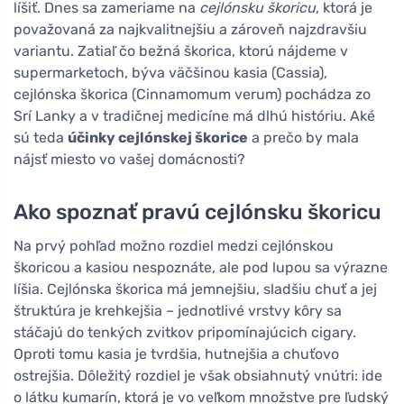
líšiť. Dnes sa zameriame na
cejlónsku škoricu
, ktorá je
považovaná za najkvalitnejšiu a zároveň najzdravšiu
variantu. Zatiaľ čo bežná škorica, ktorú nájdeme v
supermarketoch, býva väčšinou kasia (Cassia),
cejlónska škorica (Cinnamomum verum) pochádza zo
Srí Lanky a v tradičnej medicíne má dlhú históriu. Aké
sú teda
účinky cejlónskej škorice
a prečo by mala
nájsť miesto vo vašej domácnosti?
Ako spoznať pravú cejlónsku škoricu
Na prvý pohľad možno rozdiel medzi cejlónskou
škoricou a kasiou nespoznáte, ale pod lupou sa výrazne
líšia. Cejlónska škorica má jemnejšiu, sladšiu chuť a jej
štruktúra je krehkejšia – jednotlivé vrstvy kôry sa
stáčajú do tenkých zvitkov pripomínajúcich cigary.
Oproti tomu kasia je tvrdšia, hutnejšia a chuťovo
ostrejšia. Dôležitý rozdiel je však obsiahnutý vnútri: ide
o látku kumarín, ktorá je vo veľkom množstve pre ľudský