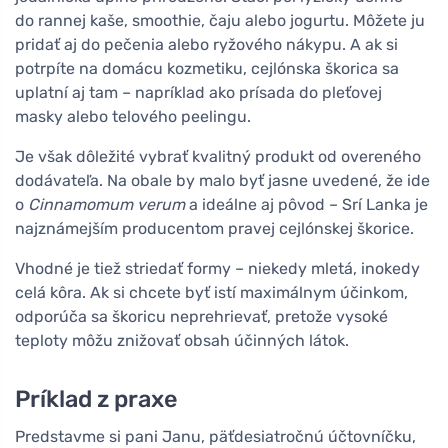
do rannej kaše, smoothie, čaju alebo jogurtu. Môžete ju
pridať aj do pečenia alebo ryžového nákypu. A ak si
potrpíte na domácu kozmetiku, cejlónska škorica sa
uplatní aj tam – napríklad ako prísada do pleťovej
masky alebo telového peelingu.
Je však dôležité vybrať kvalitný produkt od overeného
dodávateľa. Na obale by malo byť jasne uvedené, že ide
o
Cinnamomum verum
a ideálne aj pôvod – Srí Lanka je
najznámejším producentom pravej cejlónskej škorice.
Vhodné je tiež striedať formy – niekedy mletá, inokedy
celá kôra. Ak si chcete byť istí maximálnym účinkom,
odporúča sa škoricu neprehrievať, pretože vysoké
teploty môžu znižovať obsah účinných látok.
Príklad z praxe
Predstavme si pani Janu, päťdesiatročnú účtovníčku,