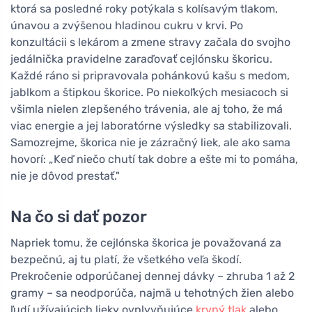
ktorá sa posledné roky potýkala s kolísavým tlakom,
únavou a zvýšenou hladinou cukru v krvi. Po
konzultácii s lekárom a zmene stravy začala do svojho
jedálnička pravidelne zaraďovať cejlónsku škoricu.
Každé ráno si pripravovala pohánkovú kašu s medom,
jablkom a štipkou škorice. Po niekoľkých mesiacoch si
všimla nielen zlepšeného trávenia, ale aj toho, že má
viac energie a jej laboratórne výsledky sa stabilizovali.
Samozrejme, škorica nie je zázračný liek, ale ako sama
hovorí: „Keď niečo chutí tak dobre a ešte mi to pomáha,
nie je dôvod prestať."
Na čo si dať pozor
Napriek tomu, že cejlónska škorica je považovaná za
bezpečnú, aj tu platí, že všetkého veľa škodí.
Prekročenie odporúčanej dennej dávky – zhruba 1 až 2
gramy – sa neodporúča, najmä u tehotných žien alebo
ľudí užívajúcich lieky ovplyvňujúce
krvný tlak
alebo