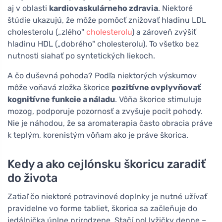
aj v oblasti
kardiovaskulárneho zdravia
. Niektoré
štúdie ukazujú, že môže pomôcť znižovať hladinu LDL
cholesterolu („zlého"
cholesterolu
) a zároveň zvýšiť
hladinu HDL („dobrého" cholesterolu). To všetko bez
nutnosti siahať po syntetických liekoch.
A čo duševná pohoda? Podľa niektorých výskumov
môže voňavá zložka škorice
pozitívne ovplyvňovať
kognitívne funkcie a náladu
. Vôňa škorice stimuluje
mozog, podporuje pozornosť a zvyšuje pocit pohody.
Nie je náhodou, že sa aromaterapia často obracia práve
k teplým, korenistým vôňam ako je práve škorica.
Kedy a ako cejlónsku škoricu zaradiť
do života
Zatiaľ čo niektoré potravinové doplnky je nutné užívať
pravidelne vo forme tabliet, škorica sa začleňuje do
jedálnička úplne prirodzene. Stačí pol lyžičky denne –