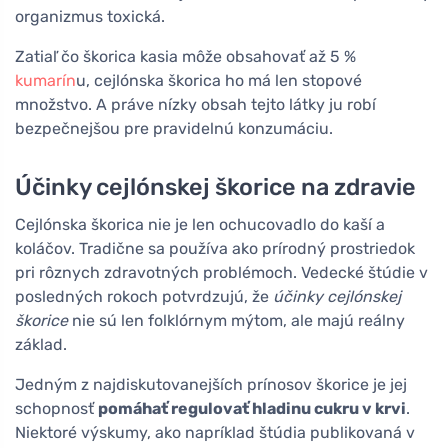
organizmus toxická.
Zatiaľ čo škorica kasia môže obsahovať až 5 %
kumarín
u, cejlónska škorica ho má len stopové
množstvo. A práve nízky obsah tejto látky ju robí
bezpečnejšou pre pravidelnú konzumáciu.
Účinky cejlónskej škorice na zdravie
Cejlónska škorica nie je len ochucovadlo do kaší a
koláčov. Tradične sa používa ako prírodný prostriedok
pri rôznych zdravotných problémoch. Vedecké štúdie v
posledných rokoch potvrdzujú, že
účinky cejlónskej
škorice
nie sú len folklórnym mýtom, ale majú reálny
základ.
Jedným z najdiskutovanejších prínosov škorice je jej
schopnosť
pomáhať regulovať hladinu cukru v krvi
.
Niektoré výskumy, ako napríklad štúdia publikovaná v