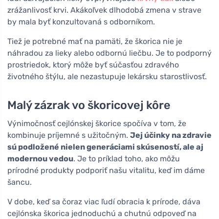
zrážanlivosť krvi. Akákoľvek dlhodobá zmena v strave
by mala byť konzultovaná s odborníkom.
Tiež je potrebné mať na pamäti, že škorica nie je
náhradou za lieky alebo odbornú liečbu. Je to podporný
prostriedok, ktorý môže byť súčasťou zdravého
životného štýlu, ale nezastupuje lekársku starostlivosť.
Malý zázrak vo škoricovej kôre
Výnimočnosť cejlónskej škorice spočíva v tom, že
kombinuje príjemné s užitočným.
Jej účinky na zdravie
sú podložené nielen generáciami skúseností, ale aj
modernou vedou
. Je to príklad toho, ako môžu
prírodné produkty podporiť našu vitalitu, keď im dáme
šancu.
V dobe, keď sa čoraz viac ľudí obracia k prírode, dáva
cejlónska škorica jednoduchú a chutnú odpoveď na