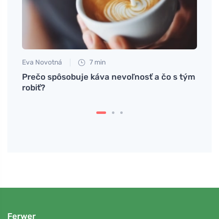
Eva Novotná
7 min
Eva No
čné
Prečo spôsobuje káva nevoľnosť a čo s tým
Detox
robiť?
spiru
Ferwer