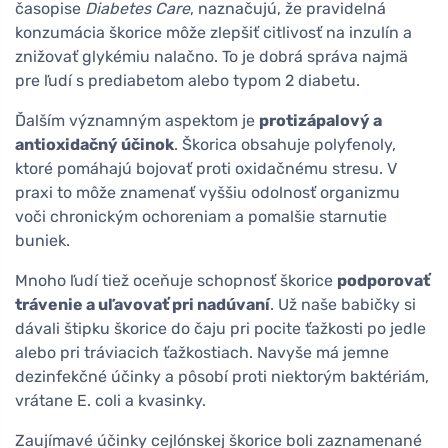
časopise
Diabetes Care
, naznačujú, že pravidelná
konzumácia škorice môže zlepšiť citlivosť na inzulín a
znižovať glykémiu nalačno. To je dobrá správa najmä
pre ľudí s prediabetom alebo typom 2 diabetu.
Ďalším významným aspektom je
protizápalový a
antioxidačný účinok
. Škorica obsahuje polyfenoly,
ktoré pomáhajú bojovať proti oxidačnému stresu. V
praxi to môže znamenať vyššiu odolnosť organizmu
voči chronickým ochoreniam a pomalšie starnutie
buniek.
Mnoho ľudí tiež oceňuje schopnosť škorice
podporovať
trávenie a uľavovať pri nadúvaní
. Už naše babičky si
dávali štipku škorice do čaju pri pocite ťažkosti po jedle
alebo pri tráviacich ťažkostiach. Navyše má jemne
dezinfekčné účinky a pôsobí proti niektorým baktériám,
vrátane E. coli a kvasinky.
Zaujímavé účinky cejlónskej škorice boli zaznamenané