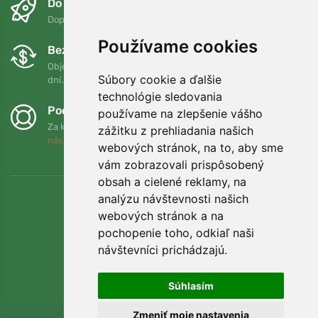
Do druhého dňa a bezplatne
Doprava zadarmo pri objednávkach nad 75 EUR
Používame cookies
Bezplatná výmena a vrátenie tovaru
Objednávku môžete kedykoľvek vrátiť alebo vymeniť do 90
Súbory cookie a ďalšie
dní.
technológie sledovania
Podporujeme Trees.org
používame na zlepšenie vášho
Za každú objednávku zasadíme strom! Prečítajte si viac
O
zážitku z prehliadania našich
nás
.
webových stránok, na to, aby sme
vám zobrazovali prispôsobený
obsah a cielené reklamy, na
analýzu návštevnosti našich
webových stránok a na
pochopenie toho, odkiaľ naši
návštevníci prichádzajú.
Súhlasím
Zmeniť moje nastavenia